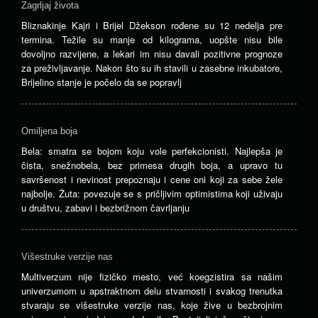
Zagrljaj života
Bliznakinje Kajri i Brijel Džekson rođene su 12 nedelja pre
termina. Težile su manje od kilograma, uopšte nisu bile
dovoljno razvijene, a lekari im nisu davali pozitivne prognoze
za preživljavanje. Nakon što su ih stavili u zasebne inkubatore,
Brijelino stanje je počelo da se popravlj
Omiljena boja
Bela: smatra se bojom koju vole perfekcionisti. Najlepša je
čista, snežnobela, bez primesa drugih boja, a upravo tu
savršenost i nevinost prepoznaju i cene oni koji za sebe žele
najbolje. Žuta: povezuje se s pričljivim optimistima koji uživaju
u društvu, zabavi i bezbrižnom čavrljanju
Višestruke verzije nas
Multiverzum nije fizičko mesto, već koegzistira sa našim
univerzumom u apstraktnom delu stvarnosti i svakog trenutka
stvaraju se višestruke verzije nas, koje žive u bezbrojnim