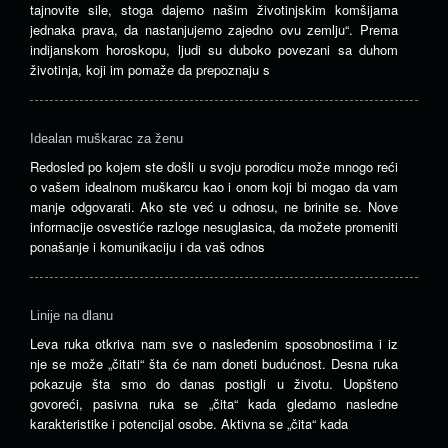
tajnovite sile, stoga dajemo našim životinjskim komšijama
jednaka prava, da nastanjujemo zajedno ovu zemlju“. Prema
indijanskom horoskopu, ljudi su duboko povezani sa duhom
životinja, koji im pomaže da prepoznaju s
Idealan muškarac za ženu
Redosled po kojem ste došli u svoju porodicu može mnogo reći
o vašem idealnom muškarcu kao i onom koji bi mogao da vam
manje odgovarati. Ako ste već u odnosu, ne brinite se. Nove
informacije osvestiće razloge nesuglasica, da možete promeniti
ponašanje i komunikaciju i da vaš odnos
Linije na dlanu
Leva ruka otkriva nam sve o nasleđenim sposobnostima i iz
nje se može „čitati“ šta će nam doneti budućnost. Desna ruka
pokazuje šta smo do danas postigli u životu. Uopšteno
govoreći, pasivna ruka se „čita“ kada gledamo nasledne
karakteristike i potencijal osobe. Aktivna se „čita“ kada