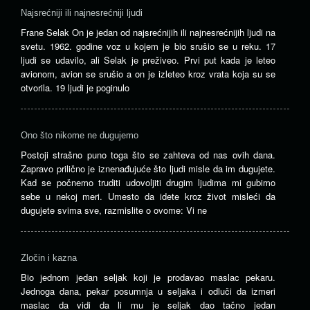
Najsrećniji ili najnesrećniji ljudi
Frane Selak On je jedan od najsrećnijih ili najnesrećnijih ljudi na
svetu. 1962. godine voz u kojem je bio srušio se u reku. 17
ljudi se udavilo, ali Selak je preživeo. Prvi put kada je leteo
avionom, avion se srušio a on je izleteo kroz vrata koja su se
otvorila. 19 ljudi je poginulo
Ono što nikome ne dugujemo
Postoji strašno puno toga što se zahteva od nas ovih dana.
Zapravo prilično je iznenađujuće što ljudi misle da im dugujete.
Kad se počnemo truditi udovoljiti drugim ljudima mi gubimo
sebe u nekoj meri. Umesto da idete kroz život misleći da
dugujete svima sve, razmislite o ovome: Vi ne
Zločin i kazna
Bio jednom jedan seljak koji je prodavao maslac pekaru.
Jednoga dana, pekar posumnja u seljaka i odluči da izmeri
maslac da vidi da li mu je seljak dao tačno jedan