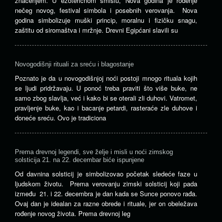
značenjem. U ezoteričnom smislu, Nova godina je rođenje
nečeg novog, festival simbola i posebnih verovanja. Nova
godina simbolizuje muški princip, moralnu i fizičku snagu,
zaštitu od siromaštva i mržnje. Drevni Egipćani slavili su
Novogodišnji rituali za sreću i blagostanje
Poznato je da u novogodišnjoj noći postoji mnogo rituala kojih
se ljudi pridržavaju. U ponoć treba praviti što više buke, ne
samo zbog slavlja, već i kako bi se oterali zli duhovi. Vatromet,
pravljenje buke, kao i bacanje petardi, rasteraće zle duhove i
doneće sreću. Ovo je tradiciona
Prema drevnoj legendi, sve želje i misli u noći zimskog
solsticija 21. na 22. decembar biće ispunjene
Od davnina solsticij je simbolizovao početak sledeće faze u
ljudskom životu. Prema verovanju zimski solsticij koji pada
između 21. i 22. decembra je dan kada se Sunce ponovo rađa.
Ovaj dan je idealan za razne obrede i rituale, jer on obeležava
rođenje novog života. Prema drevnoj leg