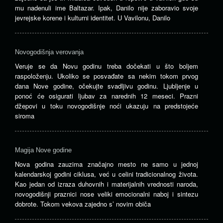
mu nadenuli ime Baltazar. Ipak, Danilo nije zaboravio svoje
jevrejske korene i kulturni identitet. U Vavilonu, Danilo
Novogodišnja verovanja
Veruje se da Novu godinu treba dočekati u što boljem
raspoloženju. Ukoliko se posvađate sa nekim tokom prvog
dana Nove godine, očekujte svadljivu godinu. Ljubljenje u
ponoć će osigurati ljubav za narednih 12 meseci. Prazni
džepovi u toku novogodišnje noći ukazuju na predstojeće
siroma
Magija Nove godine
Nova godina zauzima značajno mesto ne samo u jednoj
kalendarskoj godini ciklusa, već u celini tradicionalnog života.
Kao jedan od izraza duhovnih i materijalnih vrednosti naroda,
novogodišnji praznici nose veliki emocionalni naboj i sintezu
dobrote. Tokom vekova zajedno s’ novim običa