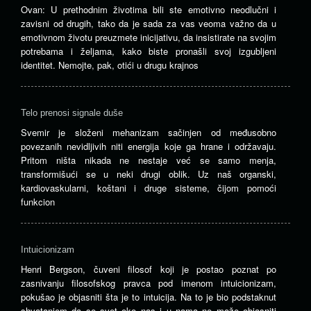
Ovan: U prethodnim životima bili ste emotivno neodlučni i
zavisni od drugih, tako da je sada za vas veoma važno da u
emotivnom životu preuzmete inicijativu, da insistirate na svojim
potrebama i željama, kako biste pronašli svoj izgubljeni
identitet. Nemojte, pak, otići u drugu krajnos
Telo prenosi signale duše
Svemir je složeni mehanizam sačinjen od međusobno
povezanih nevidljivih niti energija koje ga hrane i održavaju.
Pritom ništa nikada ne nestaje već se samo menja,
transformišući se u neki drugi oblik. Uz naš organski,
kardiovaskularni, koštani i druge sisteme, čijom pomoći
funkcion
Intuicionizam
Henri Bergson, čuveni filosof koji je postao poznat po
zasnivanju filosofskog pravca pod imenom intuicionizam,
pokušao je objasniti šta je to intuicija. Na to je bio podstaknut
shvatanjem da se svet oko nas i u nama ne može objasniti