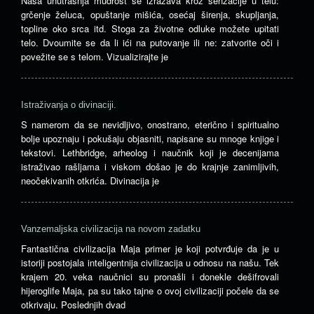
Naša unutrašnja mudrost se izražava kroz senzacije u telu:
grčenje želuca, opuštanje mišića, osećaj širenja, skupljanja,
topline oko srca itd. Stoga za životne odluke možete upitati
telo. Dvoumite se da li ići na putovanje ili ne: zatvorite oči i
povežite se s telom. Vizualizirajte je
Istraživanja o divinaciji.
S namerom da se nevidljivo, onostrano, eterično i spiritualno
bolje upoznaju i pokušaju objasniti, napisane su mnoge knjige i
tekstovi. Lethbridge, arheolog i naučnik koji je decenijama
istraživao rašljama i viskom došao je do krajnje zanimljivih,
neočekivanih otkrića. Divinacija je
Vanzemaljska civilizacija na novom zadatku
Fantastična civilizacija Maja primer je koji potvrđuje da je u
istoriji postojala inteligentnija civilizacija u odnosu na našu. Tek
krajem 20. veka naučnici su pronašli i donekle dešifrovali
hijeroglife Maja, pa su tako tajne o ovoj civilizaciji počele da se
otkrivaju. Poslednjih dvad