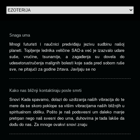
Snaga uma
Mnogi futuristi i naučnici predviđaju jezivu sudbinu našoj
planeti. Topljenje lednika veličine SAD-a već je izazvalo udare
suše, vrućine, tsunamije, a zagađenja su dovela do
udesetorustručenja malignih bolesti koje sada pred sobom ruše
sve, ne pitajući za godine žrtava. Javljaju se no
Kako nas bližnji kontaktiraju posle smrti
Snovi Kada spavamo, dolazi do uzdizanja naših vibracija do te
mere da se skoro poklope sa višim vibracijama naših bližnjih u
spiritualnom obliku. Pošto je naš podsvesni um daleko manje
pretrpan nego naš svesni deo uma, duhovima je tada lakše da
dođu do nas. Za mnoge ovakvi snovi znaju