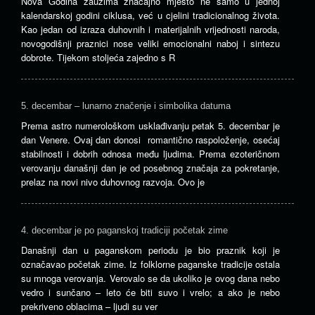
Nova Godina zauzima značajno mjesto ne samo u jednoj
kalendarskoj godini ciklusa, već u cjelini tradicionalnog života.
Kao jedan od izraza duhovnih i materijalnih vrijednosti naroda,
novogodišnji praznici nose veliki emocionalni naboj i sintezu
dobrote. Tijekom stoljeća zajedno s R
5. decembar – lunarno značenje i simbolika datuma
Prema astro numerološkom usklađivanju petak 5. decembar je
dan Venere. Ovaj dan donosi romantično raspoloženje, osećaj
stabilnosti i dobrih odnosa među ljudima. Prema ezoteričnom
verovanju današnji dan je od posebnog značaja za pokretanje,
prelaz na novi nivo duhovnog razvoja. Ovo je
4. decembar je po paganskoj tradiciji početak zime
Današnji dan u paganskom periodu je bio praznik koji je
označavao početak zime. Iz folklorne paganske tradicije ostala
su mnoga verovanja. Verovalo se da ukoliko je ovog dana nebo
vedro i sunčano – leto će biti suvo i vrelo; a ako je nebo
prekriveno oblacima – ljudi su ver