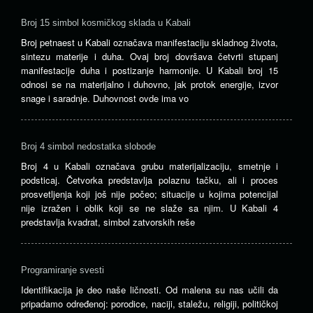
Broj 15 simbol kosmičkog sklada u Kabali
Broj petnaest u Kabali označava manifestaciju skladnog života,
sintezu materije i duha. Ovaj broj dovršava četvrti stupanj
manifestacije duha i postizanje harmonije. U Kabali broj 15
odnosi se na materijalno i duhovno, jak protok energije, izvor
snage i saradnje. Duhovnost ovde ima vo
Broj 4 simbol nedostatka slobode
Broj 4 u Kabali označava grubu materijalizaciju, smetnje i
podsticaj. Četvorka predstavlja polaznu tačku, ali i proces
prosvetljenja koji još nije počeo; situacije u kojima potencijal
nije izražen i oblik koji se ne slaže sa njim. U Kabali 4
predstavlja kvadrat, simbol zatvorskih reše
Programiranje svesti
Identifikacija je deo naše ličnosti. Od malena su nas učili da
pripadamo određenoj: porodice, naciji, staležu, religiji, političkoj