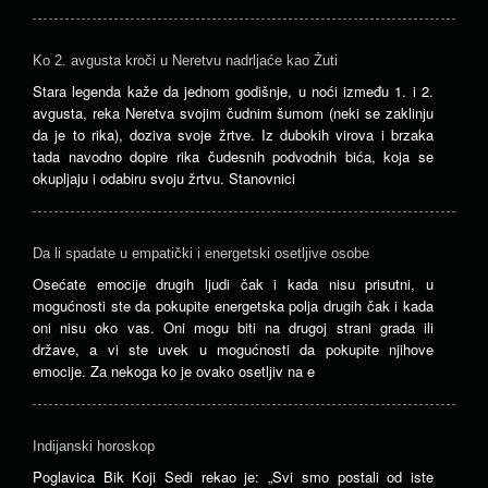
Ko 2. avgusta kroči u Neretvu nadrljaće kao Žuti
Stara legenda kaže da jednom godišnje, u noći između 1. i 2.
avgusta, reka Neretva svojim čudnim šumom (neki se zaklinju
da je to rika), doziva svoje žrtve. Iz dubokih virova i brzaka
tada navodno dopire rika čudesnih podvodnih bića, koja se
okupljaju i odabiru svoju žrtvu. Stanovnici
Da li spadate u empatički i energetski osetljive osobe
Osećate emocije drugih ljudi čak i kada nisu prisutni, u
mogućnosti ste da pokupite energetska polja drugih čak i kada
oni nisu oko vas. Oni mogu biti na drugoj strani grada ili
države, a vi ste uvek u mogućnosti da pokupite njihove
emocije. Za nekoga ko je ovako osetljiv na e
Indijanski horoskop
Poglavica Bik Koji Sedi rekao je: „Svi smo postali od iste