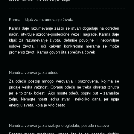
Karma – ključ za razumevanje života
Karma daje razumevanje zašto se stvari događaju na određen
način, utvrđuje uzročne-posledične veze i nagrade. Karma daje
ključ za razumevanje života, definiše povoljne ili nepovoljne
uslove života, i uči kakvim konkretnim merama se može
promeniti život. Karma govori šta sprečava čovek
Narodna verovanja za odeću
Za odeću postoji mnogo verovanja i praznoverja, kojima se
pridaje velika važnost. Opranu odeću ne treba okretati iznutra
jer je to znak bolesti. Ako nosite odeću poprvi put – zamislite
želju. Nemojte nositi jednu stvar nekoliko dana, jer upija
energiju sveta, koja je vrlo često
Narodna verovanja za razbijeno ogledalo, posuđe i satove
Postoje mnogi predznaci onoga što će se dogoditi ukoliko