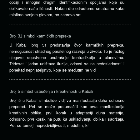
opciji i mnogim drugim identifikacionim opcijama koje su
oblikovale naše ličnosti. Nakon što odrastemo smatramo kako
mislimo svojom glavom, no zapravo sm
Broj 31 simbol karmičkih prepreka
U Kabali broj 31 predstavlja čvor karmičkih prepreka,
nemogućnost skladnog paralelnog razvoja u životu. To je razlog
njegove sopstvene unutrašnje kontradikcije u planovima.
Trideset i jedan uništava iluzije, odnosi se na nedoslednosti i
ponekad neprijateljstvo, koje se međutim ne vidi
Broj 5 simbol uzbuđenja i kreativnosti u Kabali
Broj 5 u Kabali simboliše vidljivu manifestacija duha odnosno
preporod. Pet se može protumačiti kao prva manifestacija
kreativnih oblika, prvi korak u adaptaciji duha materije,
odnosno, prvi korak na putu ka usklađivanju oblika i sadržaja.
Pet se temelji nepredvidljivosti, međutim, kr