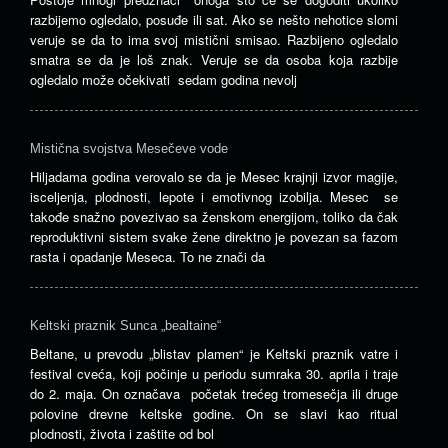
razbijemo ogledalo, posuđe ili sat. Ako se nešto nehotice slomi
veruje se da to ima svoj mistični smisao. Razbijeno ogledalo
smatra se da je loš znak. Veruje se da osoba koja razbije
ogledalo može očekivati sedam godina nevolj
Mistična svojstva Mesečeve vode
Hiljadama godina verovalo se da je Mesec krajnji izvor magije,
isceljenja, plodnosti, lepote i emotivnog izobilja. Mesec se
takođe snažno povezivao sa ženskom energijom, toliko da čak
reproduktivni sistem svake žene direktno je povezan sa fazom
rasta i opadanje Meseca. To ne znači da
Keltski praznik Sunca „bealtaine“
Beltane, u prevodu „blistav plamen“ je Keltski praznik vatre i
festival cveća, koji počinje u periodu sumraka 30. aprila i traje
do 2. maja. On označava početak trećeg tromesečja ili druge
polovine drevne keltske godine. On se slavi kao ritual
plodnosti, života i zaštite od bol