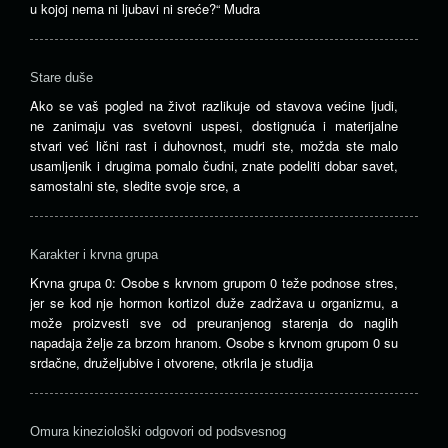
u kojoj nema ni ljubavi ni sreće?“ Mudra
Stare duše
Ako se vaš pogled na život razlikuje od stavova većine ljudi,
ne zanimaju vas svetovni uspesi, dostignuća i materijalne
stvari već lični rast i duhovnost, mudri ste, možda ste malo
usamljenik i drugima pomalo čudni, znate podeliti dobar savet,
samostalni ste, sledite svoje srce, a
Karakter i krvna grupa
Krvna grupa 0: Osobe s krvnom grupom 0 teže podnose stres,
jer se kod nje hormon kortizol duže zadržava u organizmu, a
može proizvesti sve od preuranjenog starenja do naglih
napadaja želje za brzom hranom. Osobe s krvnom grupom 0 su
srdačne, druželjubive i otvorene, otkrila je studija
Omura kineziološki odgovori od podsvesnog