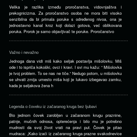
Velika je razlika između proročanstva, vidovnjaštva i
prekognicizma. Za proročanstvo osoba ne mora biti visoko
senzibilna da bi primala poruke s određenog nivoa, ona je
jednostavno kanal kroz koji dolazi gotova, već oblikovana
poruka. Prorok je samo objavljivač te poruke. Proročanstvo
Važno i nevažno
Jednoga dana vidi miš kako seljak postavlja mišolovku. Miš
ode i to ispriča kokoški, ovci i kravi. I svi mu kažu: “ Mišolovka
je tvoj problem. To se nas ne tiče.“ Nedugo potom, u mišolovku
se uhvati zmija umesto miša koji je lukavo izbegavao zamku,
kada je seljakova žena h
Legenda o čoveku iz začaranog kruga bez ljubavi
Bio jednom čovek zarobljen u začaranom krugu praznine,
patnje, mučnih odnosa, opterećenja i bilo mu je potrebno
mudrosti da svoj život vrati na pravi put. Čovek je pitao
mudraca: „Kako izaći iz začaranog kruga prazne svakodnevice