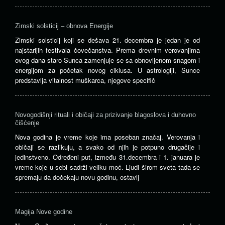
Zimski solsticij – obnova Energije
Zimski solsticij koji se dešava 21. decembra je jedan je od
najstarijih festivala čovečanstva. Prema drevnim verovanjima
ovog dana staro Sunca zamenjuje se sa obnovljenom snagom i
energijom za početak novog ciklusa. U astrologiji, Sunce
predstavlja vitalnost muškarca, njegove specifič
Novogodišnji rituali i običaji za prizivanje blagoslova i duhovno
čišćenje
Nova godina je vreme koje ima poseban značaj. Verovanja i
običaji se razlikuju, a svako od njih je potpuno drugačije i
jedinstveno. Određeni put, između 31.decembra i 1. januara je
vreme koje u sebi sadrži veliku moć. Ljudi širom sveta tada se
spremaju da dočekaju novu godinu, ostavlj
Magija Nove godine