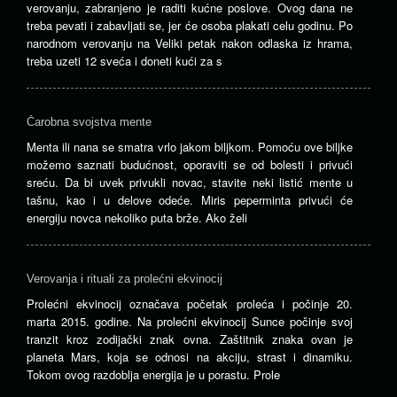
verovanju, zabranjeno je raditi kućne poslove. Ovog dana ne
treba pevati i zabavljati se, jer će osoba plakati celu godinu. Po
narodnom verovanju na Veliki petak nakon odlaska iz hrama,
treba uzeti 12 sveća i doneti kući za s
Čarobna svojstva mente
Menta ili nana se smatra vrlo jakom biljkom. Pomoću ove biljke
možemo saznati budućnost, oporaviti se od bolesti i privući
sreću. Da bi uvek privukli novac, stavite neki listić mente u
tašnu, kao i u delove odeće. Miris peperminta privući će
energiju novca nekoliko puta brže. Ako želi
Verovanja i rituali za prolećni ekvinocij
Prolećni ekvinocij označava početak proleća i počinje 20.
marta 2015. godine. Na prolećni ekvinocij Sunce počinje svoj
tranzit kroz zodijački znak ovna. Zaštitnik znaka ovan je
planeta Mars, koja se odnosi na akciju, strast i dinamiku.
Tokom ovog razdoblja energija je u porastu. Prole