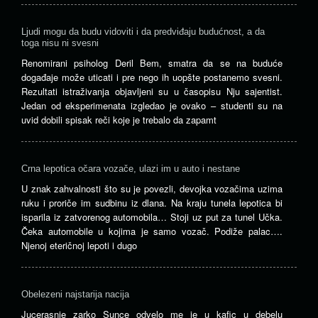
Ljudi mogu da budu vidoviti i da predviđaju budućnost, a da
toga nisu ni svesni
Renomirani psiholog Deril Bem, smatra da se na buduće
događaje može uticati i pre nego ih uopšte postanemo svesni.
Rezultati istraživanja objavljeni su u časopisu Nju sajentist.
Jedan od eksperimenata izgledao je ovako – studenti su na
uvid dobili spisak reči koje je trebalo da zapamt
Crna lepotica očara vozače, ulazi im u auto i nestane
U znak zahvalnosti što su je povezli, devojka vozačima uzima
ruku i proriče im sudbinu iz dlana. Na kraju tunela lepotica bi
isparila iz zatvorenog automobila… Stoji uz put za tunel Učka.
Čeka automobile u kojima je samo vozač. Podiže palac….
Njenoj eteričnoj lepoti i dugo
Obelezeni najstarija nacija
Jucerasnje zarko Sunce odvelo me je u kafic u debelu