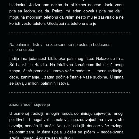
hladovinu. Jedva sam cekao da mi kelner donese kiselu vodu
pita sa ledom, da da. Prilazi mi jedan covek i pita me da li
mogu na mobinom telefonu da vidim nesto mu je zasviralo a ne
koristi vesto telefon. Gledajuci na telefonu sta je
Na palminim listovima zapisane su i prošlost i budućnost
miliona osoba
Indija ima jedanaest biblioteka palminog lišća. Nalaze se i na
Šri Lanki i u Brazilu. Na intuitivno izvučenom listu iz čitavog
snopa, čitač pronalazi upravo vaše podatke… imena roditelja,
dece, zanimanje… zatim počinje čitanje vaše sudbine. U njima
se čuvaju milioni palminih listova,
Znaci sreće i sujeverja
U usmenoj tradiciji mnogih naroda dominiraju sujeverja, mnogi
pozitivni i negativni znakovi, upozoravajući na sve vrste
nevolja, nedaća ili sreće. No, neki od njih donose više razloga
za optimizam. Mušica upala u čašu sa pićem – neočekivana
sreća i novac. Ako ste sanjali dugu