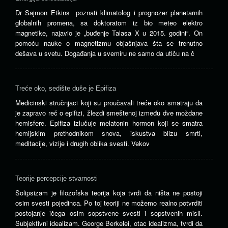
Dr Sajmon Etkins poznati klimatolog i prognozer planetarnih
globalnih promena, sa doktoratom iz bio meteo elektro
magnetike, najavio je „buđenje Talasa X u 2015. godini“. On
pomoću nauke o magnetizmu objašnjava šta se trenutno
dešava u svetu. Događanja u svemiru ne samo da utiču na č
Treće oko, sedište duše je Epifiza
Medicinski stručnjaci koji su proučavali treće oko smatraju da
je zapravo reč o epifizi, žlezdi smeštenoj između dve moždane
hemisfere. Epifiza izlučuje melatonin hormon koji se smatra
hemijskim prethodnikom snova, iskustva blizu smrti,
meditacije, vizije i drugih oblika svesti. Vekov
Teorije percepcije stvarnosti
Solipsizam je filozofska teorija koja tvrdi da ništa ne postoji
osim svesti pojedinca. Po toj teoriji ne možemo realno potvrditi
postojanje ičega osim sopstvene svesti i sopstvenih misli.
Subjektivni idealizam. George Berkelei, otac idealizma, tvrdi da