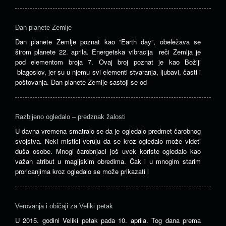
Dan planete Zemlje
Dan planete Zemlje poznat kao “Earth day”, obeležava se
širom planete 22. aprila. Energetska vibracija reči Zemlja je
pod elementom broja 7. Ovaj broj poznat je kao Božiji
blagoslov, jer su u njemu svi elementi stvaranja, ljubavi, časti i
poštovanja. Dan planete Zemlje sastoji se od
Razbijeno ogledalo – predznak žalosti
U davna vremena smatralo se da je ogledalo predmet čarobnog
svojstva. Neki mistici veruju da se kroz ogledalo može videti
duša osobe. Mnogi čarobnjaci još uvek koriste ogledalo kao
važan atribut u magijskim obredima. Čak i u mnogim starim
proricanjima kroz ogledalo se može prikazati l
Verovanja i običaji za Veliki petak
U 2015. godini Veliki petak pada 10. aprila. Tog dana prema