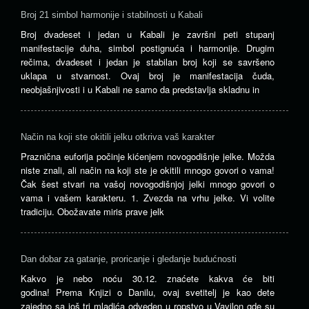
Broj 21 simbol harmonije i stabilnosti u Kabali
Broj dvadeset i jedan u Kabali je završni peti stupanj
manifestacije duha, simbol postignuća i harmonije. Drugim
rečima, dvadeset i jedan je stabilan broj koji se savršeno
uklapa u stvarnost. Ovaj broj je manifestacija čuda,
neobjašnjivosti i u Kabali ne samo da predstavlja skladnu in
Način na koji ste okitili jelku otkriva vaš karakter
Praznična euforija počinje kićenjem novogodišnje jelke. Možda
niste znali, ali način na koji ste je okitili mnogo govori o vama!
Čak šest stvari na vašoj novogodišnjoj jelki mnogo govori o
vama i vašem karakteru. 1. Zvezda na vrhu jelke. Vi volite
tradiciju. Obožavate miris prave jelk
Dan dobar za gatanje, proricanje i gledanje budućnosti
Kakvo je nebo noću 30.12. znaćete kakva će biti
godina! Prema Knjizi o Danilu, ovaj svetitelj je kao dete
zajedno sa još tri mladića odveden u ropstvo u Vavilon gde su