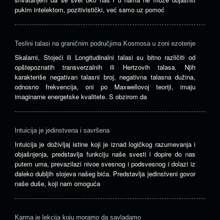
pukim intelektom, pozitivistički, već samo uz pomoć
Teslini talasi na graničnim područjima Kosmosa u zoni ezoterije
Skalarni, Stojeći ili Longitudinalni talasi su bitno različiti od
opštepoznatih transverzalnih ili Hertzovih talasa. Njih
karakteriše negativan talasni broj, negativna talasna dužina,
odnosno frekvencija, oni po Maxwellovoj teoriji, imaju
imaginarne energetske kvalitete. S obzirom da
Intuicija je jedinstvena i savršena
Intuicija je doživljaj istine koji je iznad logičkog razumevanja i
objašnjenja, predstavlja funkciju naše svesti i dopire do nas
putem uma, prevazilazi nivoe svesnog i podsvesnog i dolazi iz
daleko dubljih slojeva našeg bića. Predstavlja jedinstveni govor
naše duše, koji nam omoguća
Karma je lekcija koju moramo da savladamo