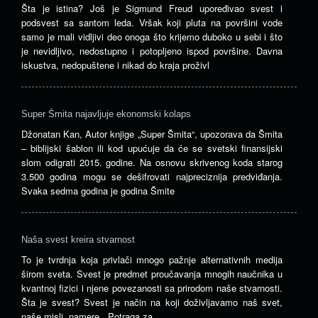
Šta je istina? Još je Sigmund Freud upoređivao svest i
podsvest sa santom leda. Vršak koji pluta na površini vode
samo je mali vidljivi deo onoga što krijemo duboko u sebi i što
je nevidljivo, nedostupno i potopljeno ispod površine. Davna
iskustva, nedopuštene i nikad do kraja proživl
Super Šmita najavljuje ekonomski kolaps
Džonatan Kan, Autor knjige „Super Šmita“, upozorava da Šmita
– biblijski šablon ili kod upućuje da će se svetski finansijski
slom odigrati 2015. godine. Na osnovu skrivenog koda starog
3.500 godina mogu se dešifrovati najpreciznija predviđanja.
Svaka sedma godina je godina Šmite
Naša svest kreira stvarnost
To je tvrdnja koja privlači mnogo pažnje alternativnih medija
širom sveta. Svest je predmet proučavanja mnogih naučnika u
kvantnoj fizici i njene povezanosti sa prirodom naše stvarnosti.
Šta je svest? Svest je način na koji doživljavamo naš svet,
naše misli, namere. „Potraga za