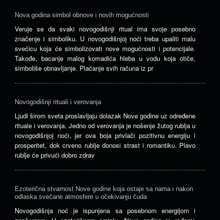
Nova godina simbol obnove i novih mogućnosti
Veruje se da svaki novogodišnji ritual ima svoje posebno
značenje i simboliku. U novogodišnjoj noći treba upaliti malu
svećicu koja će simbolizovati nove mogućnosti i potencijale.
Takođe, bacanje malog komadića hleba u vodu koja otiče,
simboliše obnavljanje. Plaćanje svih računa iz pr
Novogodišnji rituali i verovanja
Ljudi širom sveta proslavljaju dolazak Nove godine uz određene
rituale i verovanja. Jedno od verovanja je nošenje žutog rublja u
novogodišnjoj noći, jer ova boja privlači pozitivnu energiju i
prosperitet, dok crveno rublje donosi strast i romantiku. Plavo
rublje će privući dobro zdrav
Ezoterična stvarnost Nove godine koja ostaje sa nama i nakon
odlaska svečane atmosfere u očekivanju čuda
Novogodišnja noć je ispunjena sa posebnom energijom i