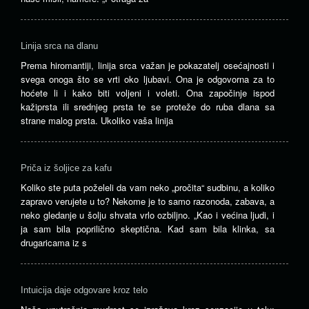
Linija srca na dlanu
Prema hiromantiji, linija srca važan je pokazatelj osećajnosti i
svega onoga što se vrti oko ljubavi. Ona je odgovorna za to
hoćete li i kako biti voljeni i voleti. Ona započinje ispod
kažiprsta ili srednjeg prsta te se proteže do ruba dlana sa
strane malog prsta. Ukoliko vaša linija
Priča iz šoljice za kafu
Koliko ste puta poželeli da vam neko „pročita“ sudbinu, a koliko
zapravo verujete u to? Nekome je to samo razonoda, zabava, a
neko gledanje u šolju shvata vrlo ozbiljno. „Kao i većina ljudi, i
ja sam bila poprilično skeptična. Kad sam bila klinka, sa
drugaricama iz s
Intuicija daje odgovare kroz telo