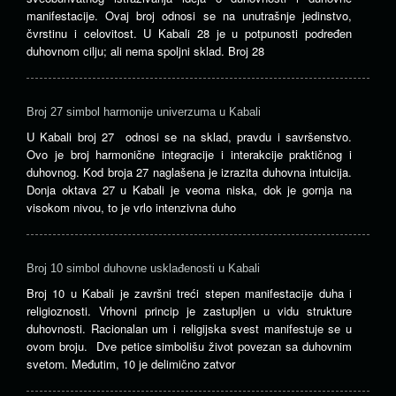
manifestacije. Ovaj broj odnosi se na unutrašnje jedinstvo,
čvrstinu i celovitost. U Kabali 28 je u potpunosti podređen
duhovnom cilju; ali nema spoljni sklad. Broj 28
Broj 27 simbol harmonije univerzuma u Kabali
U Kabali broj 27 odnosi se na sklad, pravdu i savršenstvo.
Ovo je broj harmonične integracije i interakcije praktičnog i
duhovnog. Kod broja 27 naglašena je izrazita duhovna intuicija.
Donja oktava 27 u Kabali je veoma niska, dok je gornja na
visokom nivou, to je vrlo intenzivna duho
Broj 10 simbol duhovne usklađenosti u Kabali
Broj 10 u Kabali je završni treći stepen manifestacije duha i
religioznosti. Vrhovni princip je zastupljen u vidu strukture
duhovnosti. Racionalan um i religijska svest manifestuje se u
ovom broju. Dve petice simbolišu život povezan sa duhovnim
svetom. Međutim, 10 je delimično zatvor