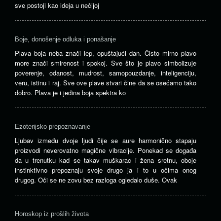
sve postoji kao ideja u nečijoj
Boje, donošenje odluka i ponašanje
Plava boja neba znači lep, opuštajući dan. Čisto mirno plavo
more znači smirenost i spokoj. Sve što je plavo simbolizuje
poverenje, odanost, mudrost, samopouzdanje, inteligenciju,
veru, istinu i raj. Sve ove plave stvari čine da se osećamo tako
dobro. Plava je i jedina boja spektra ko
Ezoterijsko prepoznavanje
Ljubav između dvoje ljudi čije se aure harmonično stapaju
proizvodi neverovatno magične vibracije. Ponekad se događa
da u trenutku kad se takav muškarac i žena sretnu, oboje
instinktivno prepoznaju svoje drugo ja i to u očima onog
drugog. Oči se ne zovu bez razloga ogledalo duše. Ovak
Horoskop iz prošlih života