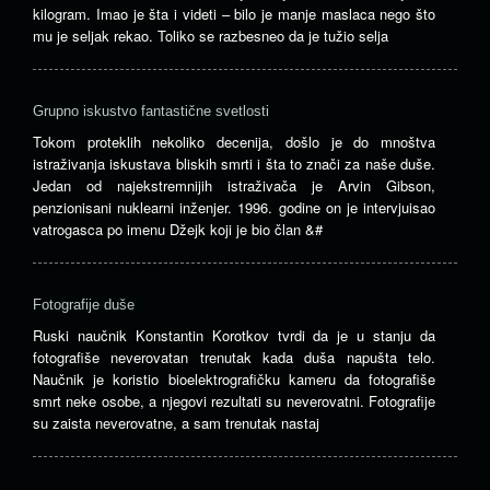
kilogram. Imao je šta i videti – bilo je manje maslaca nego što
mu je seljak rekao. Toliko se razbesneo da je tužio selja
Grupno iskustvo fantastične svetlosti
Tokom proteklih nekoliko decenija, došlo je do mnoštva
istraživanja iskustava bliskih smrti i šta to znači za naše duše.
Jedan od najekstremnijih istraživača je Arvin Gibson,
penzionisani nuklearni inženjer. 1996. godine on je intervjuisao
vatrogasca po imenu Džejk koji je bio član &#
Fotografije duše
Ruski naučnik Konstantin Korotkov tvrdi da je u stanju da
fotografiše neverovatan trenutak kada duša napušta telo.
Naučnik je koristio bioelektrografičku kameru da fotografiše
smrt neke osobe, a njegovi rezultati su neverovatni. Fotografije
su zaista neverovatne, a sam trenutak nastaj