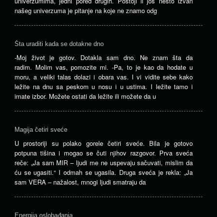
univerzumima, jedni pored drugih. Postoji li još nešto izvan
našeg univerzuma je pitanje na koje ne znamo odg
Šta uraditi kada se dotakne dno
-Moj život je gotov. Dotakla sam dno. Ne znam šta da
radim. Molim vas, pomozite mi. -Pa, to je kao da hodate u
moru, a veliki talas dolazi i obara vas. I vi vidite sebe kako
ležite na dnu sa peskom u nosu i u ustima. I ležite tamo i
imate izbor. Možete ostati da ležite ili možete da u
Magija četiri sveće
U prostoriji su polako gorele četiri sveće. Bila je gotovo
potpuna tišina i mogao se čuti njihov razgovor. Prva sveća
reče: „Ja sam MIR – ljudi me ne uspevaju sačuvati, mislim da
ću se ugasiti.“ I odmah se ugasila. Druga sveća je rekla: „Ja
sam VERA – nažalost, mnogi ljudi smatraju da
Energija oslobađanja