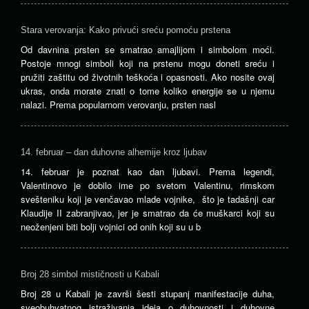
Stara verovanja: Kako privući sreću pomoću prstena
Od davnina prsten se smatrao amajlijom i simbolom moći.
Postoje mnogi simboli koji na prstenu mogu doneti sreću i
pružiti zaštitu od životnih teškoća i opasnosti. Ako nosite ovaj
ukras, onda morate znati o tome koliko energije se u njemu
nalazi. Prema popularnom verovanju, prsten nasl
14. februar – dan duhovne alhemije kroz ljubav
14. februar je poznat kao dan ljubavi. Prema legendi,
Valentinovo je dobilo ime po svetom Valentinu, rimskom
svešteniku koji je venčavao mlade vojnike, što je tadašnji car
Klaudije II zabranjivao, jer je smatrao da će muškarci koji su
neoženjeni biti bolji vojnici od onih koji su u b
Broj 28 simbol mističnosti u Kabali
Broj 28 u Kabali je završi šesti stupanj manifestacije duha,
sveobuhvatnog istraživanja ideja o duhovnosti i duhovne