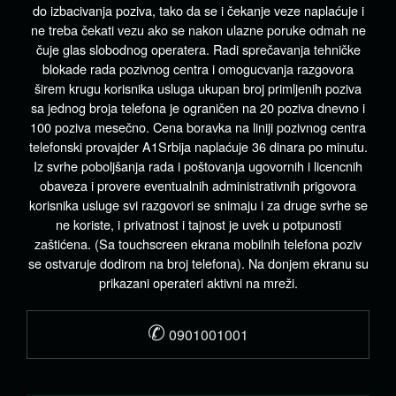
do izbacivanja poziva, tako da se i čekanje veze naplaćuje i
ne treba čekati vezu ako se nakon ulazne poruke odmah ne
čuje glas slobodnog operatera. Radi sprečavanja tehničke
blokade rada pozivnog centra i omogucvanja razgovora
širem krugu korisnika usluga ukupan broj primljenih poziva
sa jednog broja telefona je ograničen na 20 poziva dnevno i
100 poziva mesečno. Cena boravka na liniji pozivnog centra
telefonski provajder A1Srbija naplaćuje 36 dinara po minutu.
Iz svrhe poboljšanja rada i poštovanja ugovornih i licencnih
obaveza i provere eventualnih administrativnih prigovora
korisnika usluge svi razgovori se snimaju i za druge svrhe se
ne koriste, i privatnost i tajnost je uvek u potpunosti
zaštićena. (Sa touchscreen ekrana mobilnih telefona poziv
se ostvaruje dodirom na broj telefona). Na donjem ekranu su
prikazani operateri aktivni na mreži.
✆
0901001001