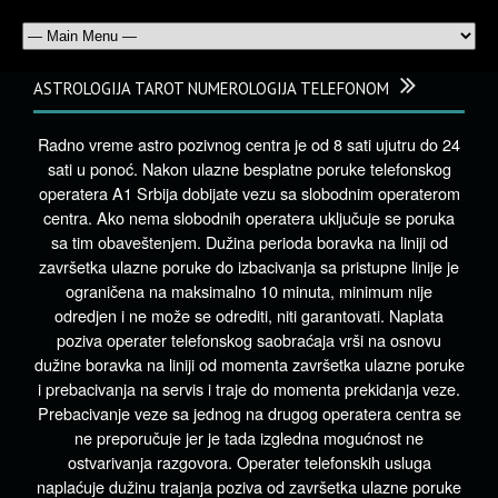
ASTROLOGIJA TAROT NUMEROLOGIJA TELEFONOM
Radno vreme astro pozivnog centra je od 8 sati ujutru do 24
sati u ponoć. Nakon ulazne besplatne poruke telefonskog
operatera A1 Srbija dobijate vezu sa slobodnim operaterom
centra. Ako nema slobodnih operatera uključuje se poruka
sa tim obaveštenjem. Dužina perioda boravka na liniji od
završetka ulazne poruke do izbacivanja sa pristupne linije je
ograničena na maksimalno 10 minuta, minimum nije
odredjen i ne može se odrediti, niti garantovati. Naplata
poziva operater telefonskog saobraćaja vrši na osnovu
dužine boravka na liniji od momenta završetka ulazne poruke
i prebacivanja na servis i traje do momenta prekidanja veze.
Prebacivanje veze sa jednog na drugog operatera centra se
ne preporučuje jer je tada izgledna mogućnost ne
ostvarivanja razgovora. Operater telefonskih usluga
naplaćuje dužinu trajanja poziva od završetka ulazne poruke