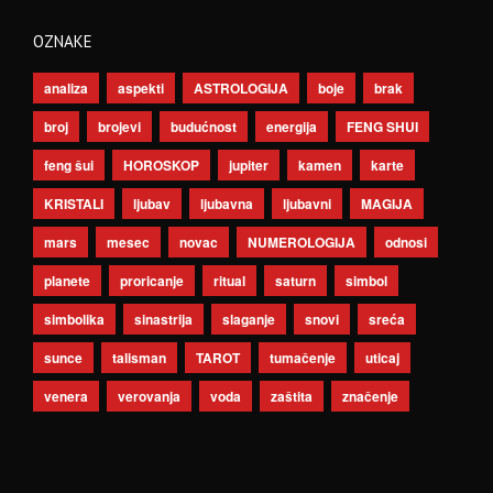
OZNAKE
analiza
aspekti
ASTROLOGIJA
boje
brak
broj
brojevi
budućnost
energija
FENG SHUI
feng šui
HOROSKOP
jupiter
kamen
karte
KRISTALI
ljubav
ljubavna
ljubavni
MAGIJA
mars
mesec
novac
NUMEROLOGIJA
odnosi
planete
proricanje
ritual
saturn
simbol
simbolika
sinastrija
slaganje
snovi
sreća
sunce
talisman
TAROT
tumačenje
uticaj
venera
verovanja
voda
zaštita
značenje