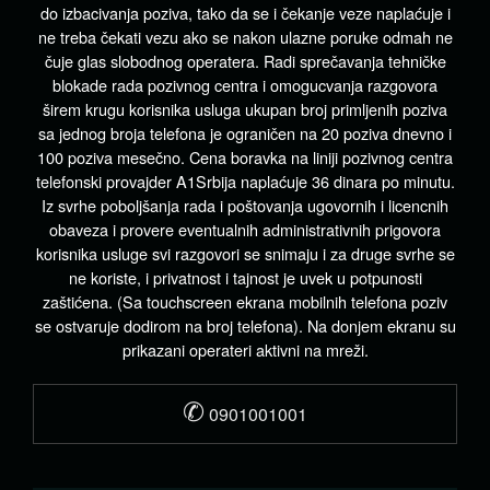
do izbacivanja poziva, tako da se i čekanje veze naplaćuje i
ne treba čekati vezu ako se nakon ulazne poruke odmah ne
čuje glas slobodnog operatera. Radi sprečavanja tehničke
blokade rada pozivnog centra i omogucvanja razgovora
širem krugu korisnika usluga ukupan broj primljenih poziva
sa jednog broja telefona je ograničen na 20 poziva dnevno i
100 poziva mesečno. Cena boravka na liniji pozivnog centra
telefonski provajder A1Srbija naplaćuje 36 dinara po minutu.
Iz svrhe poboljšanja rada i poštovanja ugovornih i licencnih
obaveza i provere eventualnih administrativnih prigovora
korisnika usluge svi razgovori se snimaju i za druge svrhe se
ne koriste, i privatnost i tajnost je uvek u potpunosti
zaštićena. (Sa touchscreen ekrana mobilnih telefona poziv
se ostvaruje dodirom na broj telefona). Na donjem ekranu su
prikazani operateri aktivni na mreži.
✆
0901001001