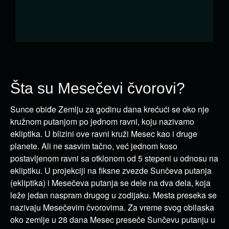
Šta su Mesečevi čvorovi?
Sunce obiđe Zemlju za godinu dana krećući se oko nje
kružnom putanjom po jednom ravni, koju nazivamo
ekliptika. U blizini ove ravni kruži Mesec kao i druge
planete. Ali ne sasvim tačno, već jednom koso
postavljenom ravni sa otklonom od 5 stepeni u odnosu na
ekliptiku. U projekciji na fiksne zvezde Sunčeva putanja
(ekliptika) i Mesečeva putanja se dele na dva dela, koja
leže jedan naspram drugog u zodijaku. Mesta preseka se
nazivaju Mesečevim čvorovima. Za vreme svog obilaska
oko zemlje u 28 dana Mesec preseče Sunčevu putanju u