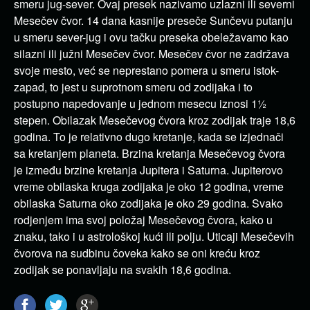
smeru jug-sever. Ovaj presek nazivamo uzlazni ili severni
Mesečev čvor. 14 dana kasnije preseče Sunčevu putanju
u smeru sever-jug i ovu tačku preseka obeležavamo kao
silazni ili južni Mesečev čvor. Mesečev čvor ne zadržava
svoje mesto, već se neprestano pomera u smeru istok-
zapad, to jest u suprotnom smeru od zodijaka i to
postupno napedovanje u jednom mesecu iznosi 1½
stepen. Obilazak Mesečevog čvora kroz zodijak traje 18,6
godina. To je relativno dugo kretanje, kada se izjednači
sa kretanjem planeta. Brzina kretanja Mesečevog čvora
je između brzine kretanja Jupitera i Saturna. Jupiterovo
vreme obilaska kruga zodijaka je oko 12 godina, vreme
obilaska Saturna oko zodijaka je oko 29 godina. Svako
rodjenjem ima svoj položaj Mesečevog čvora, kako u
znaku, tako i u astrološkoj kući ili polju. Uticaji Mesečevih
čvorova na sudbinu čoveka kako se oni kreću kroz
zodijak se ponavljaju na svakih 18,6 godina.