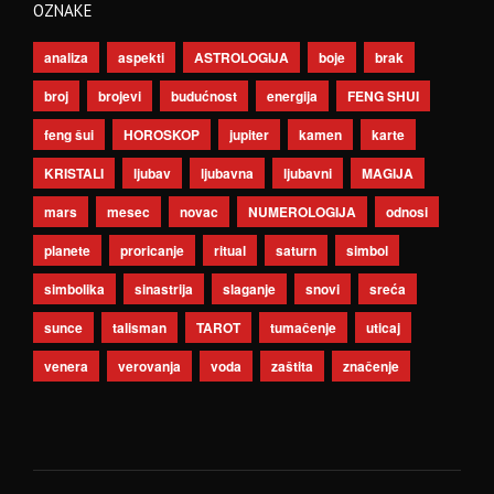
OZNAKE
analiza
aspekti
ASTROLOGIJA
boje
brak
broj
brojevi
budućnost
energija
FENG SHUI
feng šui
HOROSKOP
jupiter
kamen
karte
KRISTALI
ljubav
ljubavna
ljubavni
MAGIJA
mars
mesec
novac
NUMEROLOGIJA
odnosi
planete
proricanje
ritual
saturn
simbol
simbolika
sinastrija
slaganje
snovi
sreća
sunce
talisman
TAROT
tumačenje
uticaj
venera
verovanja
voda
zaštita
značenje