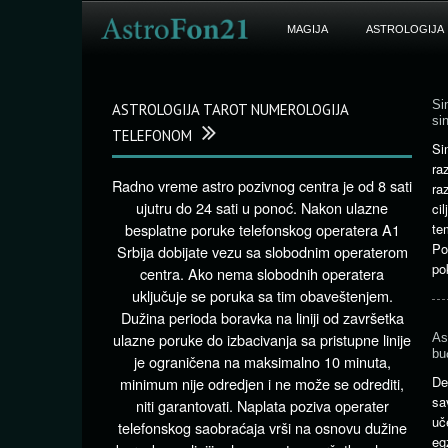
MAGIJA
ASTROLOGIJA
Si
ASTROLOGIJA TAROT NUMEROLOGIJA
sin
TELEFONOM
Si
ra
Radno vreme astro pozivnog centra je od 8 sati
ra
ujutru do 24 sati u ponoć. Nakon ulazne
ci
besplatne poruke telefonskog operatera A1
te
Po
Srbija dobijate vezu sa slobodnim operaterom
po
centra. Ako nema slobodnih operatera
uključuje se poruka sa tim obaveštenjem.
Dužina perioda boravka na liniji od završetka
ulazne poruke do izbacivanja sa pristupne linije
As
bu
je ograničena na maksimalno 10 minuta,
De
minimum nije odredjen i ne može se odrediti,
s
niti garantovati. Naplata poziva operater
uč
telefonskog saobraćaja vrši na osnovu dužine
eg