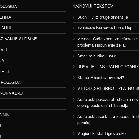
OLOGIJA
NAJNOVIJI TEKSTOVI
ERIJA
Bučni TV iz druge dimenzije
 SHUI
12 saveta besmrtne Lujze Hej
AŽIVANJE SUDBINE
Metoda „Čaša vode“ za rešavanje
problema i ispunjenje želja.
TALI
Amerika sudba i usud
JA
DUŠA JE – ASTRALNI ORGANI
ERIJE
Šta su Mesečevi čvorovi?
ROLOGIJA
METOD „SREBRNO – ZLATNO S
ANORMALNO
Astrološki pokazatelji sticanja nov
dobrog poslovanja i finansija
VNIK
Astrološki aspekti za začeće, trud
porođaj
I
Magični kristal Tigrovo oko
T