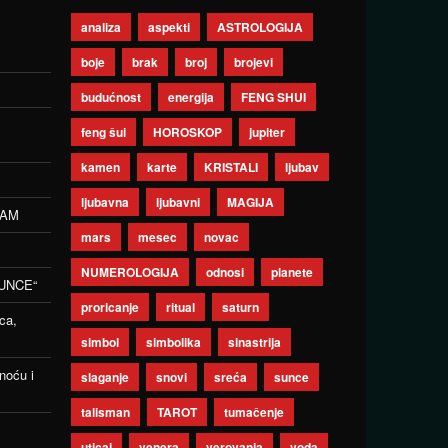
analiza
aspekti
ASTROLOGIJA
boje
brak
broj
brojevi
budućnost
energija
FENG SHUI
feng šui
HOROSKOP
jupiter
kamen
karte
KRISTALI
ljubav
ljubavna
ljubavni
MAGIJA
ZAM
mars
mesec
novac
NUMEROLOGIJA
odnosi
planete
UNCE“
proricanje
ritual
saturn
ca,
simbol
simbolika
sinastrija
noću i
slaganje
snovi
sreća
sunce
talisman
TAROT
tumačenje
uticaj
venera
verovanja
voda