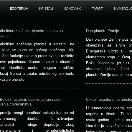
EZOTERIJA
KRISTALI
SANOVNIK
TAROT
NUMEROLO
mbolično značenje planeta u ljubavnoj
Dan planete Zemlje
astriji
Dan planete Zemlje pozna
mbolično značenje planeta u sinastriji ne
obeležava se širom pla
zlikuje se puno od opšteg značenja. Ali,
Energetska vibracija r
zličite funkcije planeta predstavljaju različite
elementom broja 7. Ovaj 
ljeve pojedinaca. Sunce je uvek u sinastriji
Božiji blagoslov, jer su u
melj identiteta osobe, njegovo središte.
stvaranja, ljubavi, časti
ložaj Sunca u znaku određenog elementa
planete Zemlje sastoji se 
kazuje ono što
trološki aspekti: depresija kao način
Ciklusi uspeha u numerolog
đenja čovečanstva
U numerologiji postoji se
presiju mnogi teoretičari opisuju kao bolest
uspeha u životu. Ti cik
avremenog društva. Istraživanjem
svake godine – ciklus-po-c
estalosti i uloge depresije zbog
Ono što je najvažnije je d
zistencijalne i nematerijalističke
jedan ciklus završava, a d