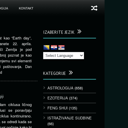
GIJA
KONTAKT
IZABERITE JEZIK
t kao “Earth day”,
nete 22. aprila.
eči Zemlja je pod
broj poznat je kao
 njemu svi elementi
 i poštovanja. Dan
od
KATEGORIJE
ASTROLOGIJA
(658)
iji
EZOTERIJA
(374)
dam ciklusa ličnog
FENG SHUI
(135)
lusi se ponavljaju
iklus kontinuirano.
ISTRAŽIVANJE SUDBINE
a se odredi kada se
(66)
rugi počinje kako bi