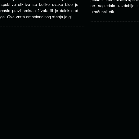
rspektive otkriva se koliko svako biće je
se sagledalo razdoblje
onašlo pravi smisao života ili je daleko od
izračunali cik
ega. Ova vrsta emocionalnog stanja je gl