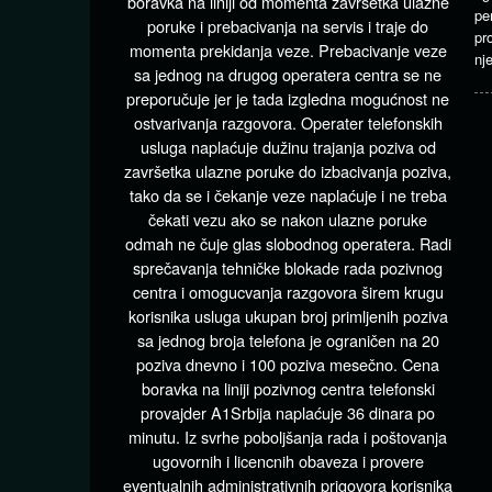
boravka na liniji od momenta završetka ulazne
pe
poruke i prebacivanja na servis i traje do
pr
momenta prekidanja veze. Prebacivanje veze
nj
sa jednog na drugog operatera centra se ne
preporučuje jer je tada izgledna mogućnost ne
ostvarivanja razgovora. Operater telefonskih
usluga naplaćuje dužinu trajanja poziva od
završetka ulazne poruke do izbacivanja poziva,
tako da se i čekanje veze naplaćuje i ne treba
čekati vezu ako se nakon ulazne poruke
odmah ne čuje glas slobodnog operatera. Radi
sprečavanja tehničke blokade rada pozivnog
centra i omogucvanja razgovora širem krugu
korisnika usluga ukupan broj primljenih poziva
sa jednog broja telefona je ograničen na 20
poziva dnevno i 100 poziva mesečno. Cena
boravka na liniji pozivnog centra telefonski
provajder A1Srbija naplaćuje 36 dinara po
minutu. Iz svrhe poboljšanja rada i poštovanja
ugovornih i licencnih obaveza i provere
eventualnih administrativnih prigovora korisnika