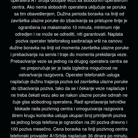
centra. Ako nema slobodnih operatera uključuje se poruka
sa tim obaveštenjem. Dužina perioda boravka na liniji od
završetka ulazne poruke do izbacivanja sa pristupne linije je
ograničena na maksimalno 10 minuta, minimum nije
odredjen i ne može se odrediti, niti garantovati. Naplata
poziva operater telefonskog saobraćaja vrši na osnovu
dužine boravka na liniji od momenta završetka ulazne poruke
i prebacivanja na servis i traje do momenta prekidanja veze.
Prebacivanje veze sa jednog na drugog operatera centra se
ne preporučuje jer je tada izgledna mogućnost ne
ostvarivanja razgovora. Operater telefonskih usluga
naplaćuje dužinu trajanja poziva od završetka ulazne poruke
do izbacivanja poziva, tako da se i čekanje veze naplaćuje i
ne treba čekati vezu ako se nakon ulazne poruke odmah ne
čuje glas slobodnog operatera. Radi sprečavanja tehničke
blokade rada pozivnog centra i omogucvanja razgovora
širem krugu korisnika usluga ukupan broj primljenih poziva
sa jednog broja telefona je ograničen na 20 poziva dnevno i
100 poziva mesečno. Cena boravka na liniji pozivnog centra
telefonski provajder A1Srbija naplaćuje 36 dinara po minutu.