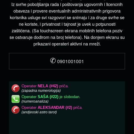
Iz svrhe poboljšanja rada i poštovanja ugovornih i licencnih
obaveza i provere eventualnih administrativnih prigovora
korisnika usluge svi razgovori se snimaju i za druge svrhe se
ne koriste, i privatnost i tajnost je uvek u potpunosti
zaštićena. (Sa touchscreen ekrana mobilnih telefona poziv
se ostvaruje dodirom na broj telefona). Na donjem ekranu su
prikazani operateri aktivni na mreži.
✆
0901001001