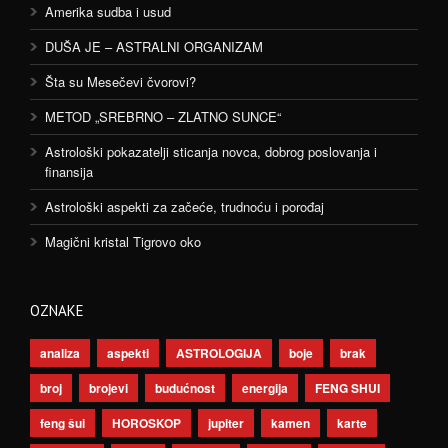
Amerika sudba i usud
DUŠA JE – ASTRALNI ORGANIZAM
Šta su Mesečevi čvorovi?
METOD „SREBRNO – ZLATNO SUNCE“
Astrološki pokazatelji sticanja novca, dobrog poslovanja i
finansija
Astrološki aspekti za začeće, trudnoću i porođaj
Magični kristal Tigrovo oko
OZNAKE
analiza
aspekti
ASTROLOGIJA
boje
brak
broj
brojevi
budućnost
energija
FENG SHUI
feng šui
HOROSKOP
jupiter
kamen
karte