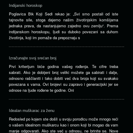
Indijanski horoskop
Poglavica Bik Koji Sedi rekao je: „Svi smo postali od iste
tajnovite sile, stoga dajemo našim životinjskim komšijama
jednaka prava, da nastanjujemo zajedno ovu zemlju“. Prema
indijanskom horoskopu, ljudi su duboko povezani sa duhom
životinja, koji im pomaže da prepoznaju s
Izračunajte svoj srećan broj
Prvi kriterijum biće godina vašeg rođenja. Te cifre treba
sabrati. Ako je dobijeni broj veliki možete ga sabirati i dalje,
odnosno raščlaniti i tako dobiti već dva broja koji su svakako
povezana s vama. Ovi brojevi su zapravo i generacijski jer se
odnose na ljude rođene te godine. Oni
Idealan muškarac za ženu
Redosled po kojem ste došli u svoju porodicu može mnogo reći
o vašem idealnom muškarcu kao i onom koji bi mogao da vam
manje odgovarati. Ako ste već u odnosu, ne brinite se. Nove