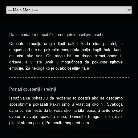
Da li spadate u empatički i energetski osetljive osobe
Osećate emocije drugih ljudi čak i kada nisu prisutni, u
mogućnosti ste da pokupite energetska polja drugih čak i kada
oni nisu oko vas. Oni mogu biti na drugoj strani grada ili
države, a vi ste uvek u mogućnosti da pokupite njihove
emocije. Za nekoga ko je ovako osetljiv na e
Postati opušteniji i srećniji
Istraživanja pokazuju da možemo to postići ako se osećamo
sposobnima pokazati kakvi smo u vlastitoj okolini. Svakoga
dana učinite nešto da bi vaša okolina bila lepša: Stavite sveže
cveće u svoju spavaću sobu; Donesite fotografiju za svoj
pisaći sto na poslu; Promenite raspored nam