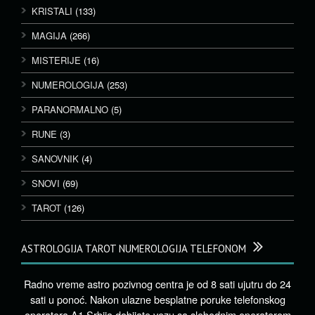
KRISTALI
(133)
MAGIJA
(266)
MISTERIJE
(16)
NUMEROLOGIJA
(253)
PARANORMALNO
(5)
RUNE
(3)
SANOVNIK
(4)
SNOVI
(69)
TAROT
(126)
ASTROLOGIJA TAROT NUMEROLOGIJA TELEFONOM
Radno vreme astro pozivnog centra je od 8 sati ujutru do 24
sati u ponoć. Nakon ulazne besplatne poruke telefonskog
operatera A1 Srbija dobijate vezu sa slobodnim operaterom