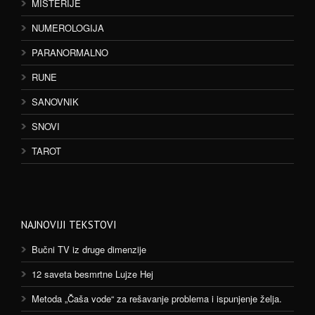
MISTERIJE
NUMEROLOGIJA
PARANORMALNO
RUNE
SANOVNIK
SNOVI
TAROT
NAJNOVIJI TEKSTOVI
Bučni TV iz druge dimenzije
12 saveta besmrtne Lujze Hej
Metoda „Čaša vode“ za rešavanje problema i ispunjenje želja.