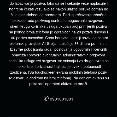
do izbacivanja poziva, tako da se i čekanje veze naplaćuje i
ne treba čekati vezu ako se nakon ulazne poruke odmah ne
čuje glas slobodnog operatera. Radi sprečavanja tehničke
blokade rada pozivnog centra i omogucvanja razgovora
širem krugu korisnika usluga ukupan broj primljenih poziva
sa jednog broja telefona je ograničen na 20 poziva dnevno i
100 poziva mesečno. Cena boravka na liniji pozivnog centra
telefonski provajder A1Srbija naplaćuje 36 dinara po minutu.
Iz svrhe poboljšanja rada i poštovanja ugovornih i licencnih
obaveza i provere eventualnih administrativnih prigovora
korisnika usluge svi razgovori se snimaju i za druge svrhe se
ne koriste, i privatnost i tajnost je uvek u potpunosti
zaštićena. (Sa touchscreen ekrana mobilnih telefona poziv
se ostvaruje dodirom na broj telefona). Na donjem ekranu su
prikazani operateri aktivni na mreži.
✆
0901001001