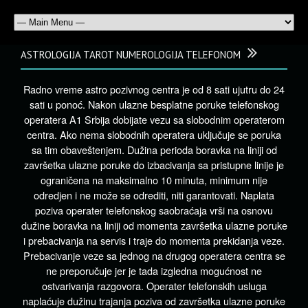
ASTROLOGIJA TAROT NUMEROLOGIJA TELEFONOM
Radno vreme astro pozivnog centra je od 8 sati ujutru do 24
sati u ponoć. Nakon ulazne besplatne poruke telefonskog
operatera A1 Srbija dobijate vezu sa slobodnim operaterom
centra. Ako nema slobodnih operatera uključuje se poruka
sa tim obaveštenjem. Dužina perioda boravka na liniji od
završetka ulazne poruke do izbacivanja sa pristupne linije je
ograničena na maksimalno 10 minuta, minimum nije
odredjen i ne može se odrediti, niti garantovati. Naplata
poziva operater telefonskog saobraćaja vrši na osnovu
dužine boravka na liniji od momenta završetka ulazne poruke
i prebacivanja na servis i traje do momenta prekidanja veze.
Prebacivanje veze sa jednog na drugog operatera centra se
ne preporučuje jer je tada izgledna mogućnost ne
ostvarivanja razgovora. Operater telefonskih usluga
naplaćuje dužinu trajanja poziva od završetka ulazne poruke