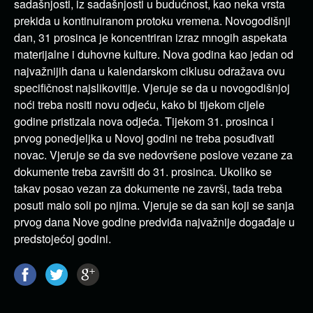
sadašnjosti, iz sadašnjosti u budućnost, kao neka vrsta
prekida u kontinuiranom protoku vremena. Novogodišnji
dan, 31 prosinca je koncentriran izraz mnogih aspekata
materijalne i duhovne kulture. Nova godina kao jedan od
najvažnijih dana u kalendarskom ciklusu odražava ovu
specifičnost najslikovitije. Vjeruje se da u novogodišnjoj
noći treba nositi novu odjeću, kako bi tijekom cijele
godine pristizala nova odjeća. Tijekom 31. prosinca i
prvog ponedjeljka u Novoj godini ne treba posuđivati
novac. Vjeruje se da sve nedovršene poslove vezane za
dokumente treba završiti do 31. prosinca. Ukoliko se
takav posao vezan za dokumente ne završi, tada treba
posuti malo soli po njima. Vjeruje se da san koji se sanja
prvog dana Nove godine predviđa najvažnije događaje u
predstojećoj godini.