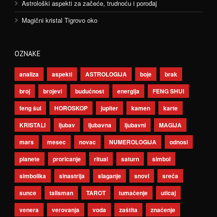
Astrološki aspekti za začeće, trudnoću i porođaj
Magični kristal Tigrovo oko
OZNAKE
analiza
aspekti
ASTROLOGIJA
boje
brak
broj
brojevi
budućnost
energija
FENG SHUI
feng šui
HOROSKOP
jupiter
kamen
karte
KRISTALI
ljubav
ljubavna
ljubavni
MAGIJA
mars
mesec
novac
NUMEROLOGIJA
odnosi
planete
proricanje
ritual
saturn
simbol
simbolika
sinastrija
slaganje
snovi
sreća
sunce
talisman
TAROT
tumačenje
uticaj
venera
verovanja
voda
zaštita
značenje