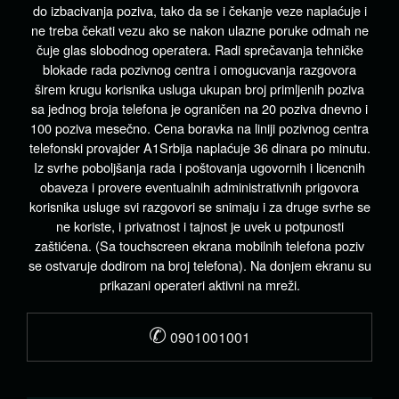
do izbacivanja poziva, tako da se i čekanje veze naplaćuje i
ne treba čekati vezu ako se nakon ulazne poruke odmah ne
čuje glas slobodnog operatera. Radi sprečavanja tehničke
blokade rada pozivnog centra i omogucvanja razgovora
širem krugu korisnika usluga ukupan broj primljenih poziva
sa jednog broja telefona je ograničen na 20 poziva dnevno i
100 poziva mesečno. Cena boravka na liniji pozivnog centra
telefonski provajder A1Srbija naplaćuje 36 dinara po minutu.
Iz svrhe poboljšanja rada i poštovanja ugovornih i licencnih
obaveza i provere eventualnih administrativnih prigovora
korisnika usluge svi razgovori se snimaju i za druge svrhe se
ne koriste, i privatnost i tajnost je uvek u potpunosti
zaštićena. (Sa touchscreen ekrana mobilnih telefona poziv
se ostvaruje dodirom na broj telefona). Na donjem ekranu su
prikazani operateri aktivni na mreži.
✆
0901001001