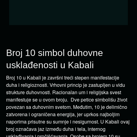
Broj 10 simbol duhovne
usklađenosti u Kabali
Broj 10 u Kabali je završni treći stepen manifestacije
duha i religioznosti. Vrhovni princip je zastupljen u vidu
strukture duhovnosti. Racionalan um i religijska svest
manifestuje se u ovom broju. Dve petice simbolišu život
povezan sa duhovnim svetom. Međutim, 10 je delimično
zatvorena i ograničena energija, jer uprkos najboljim
naporima prisutne su sumnje i nesigurnost. U Kabali ovaj
broj označava jaz između duha i tela, internog
usklađivanja i pročišćavanja. Osobe sa brojem 10 su