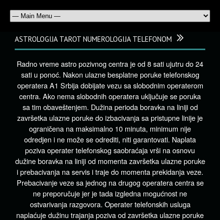
ASTROLOGIJA TAROT NUMEROLOGIJA TELEFONOM
Radno vreme astro pozivnog centra je od 8 sati ujutru do 24
sati u ponoć. Nakon ulazne besplatne poruke telefonskog
operatera A1 Srbija dobijate vezu sa slobodnim operaterom
centra. Ako nema slobodnih operatera uključuje se poruka
sa tim obaveštenjem. Dužina perioda boravka na liniji od
završetka ulazne poruke do izbacivanja sa pristupne linije je
ograničena na maksimalno 10 minuta, minimum nije
odredjen i ne može se odrediti, niti garantovati. Naplata
poziva operater telefonskog saobraćaja vrši na osnovu
dužine boravka na liniji od momenta završetka ulazne poruke
i prebacivanja na servis i traje do momenta prekidanja veze.
Prebacivanje veze sa jednog na drugog operatera centra se
ne preporučuje jer je tada izgledna mogućnost ne
ostvarivanja razgovora. Operater telefonskih usluga
naplaćuje dužinu trajanja poziva od završetka ulazne poruke