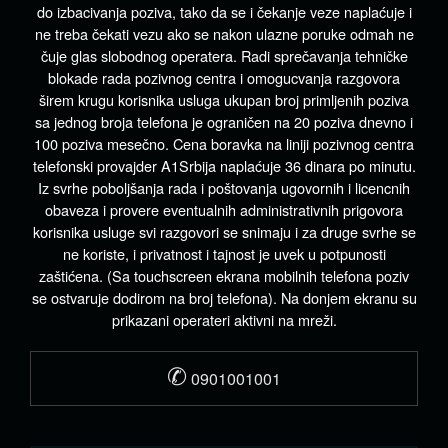
do izbacivanja poziva, tako da se i čekanje veze naplaćuje i
ne treba čekati vezu ako se nakon ulazne poruke odmah ne
čuje glas slobodnog operatera. Radi sprečavanja tehničke
blokade rada pozivnog centra i omogucvanja razgovora
širem krugu korisnika usluga ukupan broj primljenih poziva
sa jednog broja telefona je ograničen na 20 poziva dnevno i
100 poziva mesečno. Cena boravka na liniji pozivnog centra
telefonski provajder A1Srbija naplaćuje 36 dinara po minutu.
Iz svrhe poboljšanja rada i poštovanja ugovornih i licencnih
obaveza i provere eventualnih administrativnih prigovora
korisnika usluge svi razgovori se snimaju i za druge svrhe se
ne koriste, i privatnost i tajnost je uvek u potpunosti
zaštićena. (Sa touchscreen ekrana mobilnih telefona poziv
se ostvaruje dodirom na broj telefona). Na donjem ekranu su
prikazani operateri aktivni na mreži.
✆
0901001001