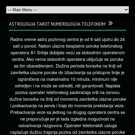
ASTROLOGIJA TAROT NUMEROLOGIJA TELEFONOM
Radno vreme astro pozivnog centra je od 8 sati ujutru do 24
sati u ponoć. Nakon ulazne besplatne poruke telefonskog
operatera A1 Srbija dobijate vezu sa slobodnim operaterom
centra. Ako nema slobodnih operatera uključuje se poruka
sa tim obaveštenjem. Dužina perioda boravka na liniji od
završetka ulazne poruke do izbacivanja sa pristupne linije je
ograničena na maksimalno 10 minuta, minimum nije
odredjen i ne može se odrediti, niti garantovati. Naplata
poziva operater telefonskog saobraćaja vrši na osnovu
dužine boravka na liniji od momenta završetka ulazne poruke
i prebacivanja na servis i traje do momenta prekidanja veze.
Prebacivanje veze sa jednog na drugog operatera centra se
ne preporučuje jer je tada izgledna mogućnost ne
ostvarivanja razgovora. Operater telefonskih usluga
naplaćuje dužinu trajanja poziva od završetka ulazne poruke