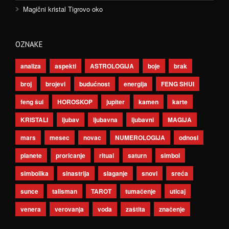
Magični kristal Tigrovo oko
OZNAKE
analiza
aspekti
ASTROLOGIJA
boje
brak
broj
brojevi
budućnost
energija
FENG SHUI
feng šui
HOROSKOP
jupiter
kamen
karte
KRISTALI
ljubav
ljubavna
ljubavni
MAGIJA
mars
mesec
novac
NUMEROLOGIJA
odnosi
planete
proricanje
ritual
saturn
simbol
simbolika
sinastrija
slaganje
snovi
sreća
sunce
talisman
TAROT
tumačenje
uticaj
venera
verovanja
voda
zaštita
značenje