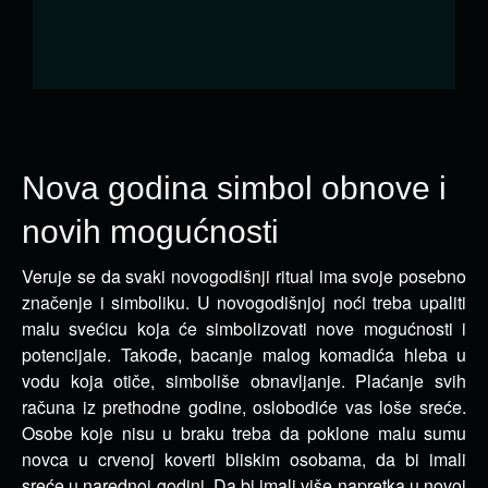
Nova godina simbol obnove i
novih mogućnosti
Veruje se da svaki novogodišnji ritual ima svoje posebno
značenje i simboliku. U novogodišnjoj noći treba upaliti
malu svećicu koja će simbolizovati nove mogućnosti i
potencijale. Takođe, bacanje malog komadića hleba u
vodu koja otiče, simboliše obnavljanje. Plaćanje svih
računa iz prethodne godine, oslobodiće vas loše sreće.
Osobe koje nisu u braku treba da poklone malu sumu
novca u crvenoj koverti bliskim osobama, da bi imali
sreće u narednoj godini. Da bi imali više napretka u novoj