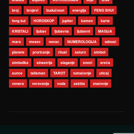
broj
brojevi
budućnost
energija
FENG SHUI
feng šui
HOROSKOP
jupiter
kamen
karte
KRISTALI
ljubav
ljubavna
ljubavni
MAGIJA
mars
mesec
novac
NUMEROLOGIJA
odnosi
planete
proricanje
ritual
saturn
simbol
simbolika
sinastrija
slaganje
snovi
sreća
sunce
talisman
TAROT
tumačenje
uticaj
venera
verovanja
voda
zaštita
značenje