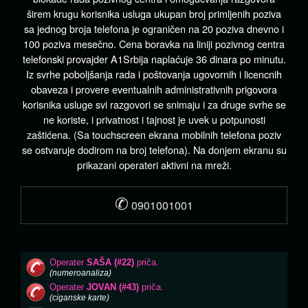
širem krugu korisnika usluga ukupan broj primljenih poziva
sa jednog broja telefona je ograničen na 20 poziva dnevno i
100 poziva mesečno. Cena boravka na liniji pozivnog centra
telefonski provajder A1Srbija naplaćuje 36 dinara po minutu.
Iz svrhe poboljšanja rada i poštovanja ugovornih i licencnih
obaveza i provere eventualnih administrativnih prigovora
korisnika usluge svi razgovori se snimaju i za druge svrhe se
ne koriste, i privatnost i tajnost je uvek u potpunosti
zaštićena. (Sa touchscreen ekrana mobilnih telefona poziv
se ostvaruje dodirom na broj telefona). Na donjem ekranu su
prikazani operateri aktivni na mreži.
✆
0901001001