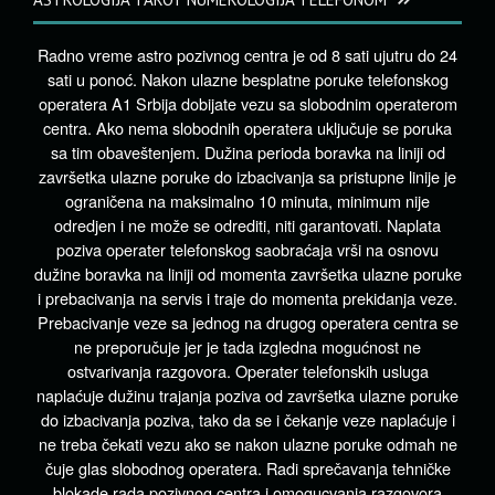
Radno vreme astro pozivnog centra je od 8 sati ujutru do 24
sati u ponoć. Nakon ulazne besplatne poruke telefonskog
operatera A1 Srbija dobijate vezu sa slobodnim operaterom
centra. Ako nema slobodnih operatera uključuje se poruka
sa tim obaveštenjem. Dužina perioda boravka na liniji od
završetka ulazne poruke do izbacivanja sa pristupne linije je
ograničena na maksimalno 10 minuta, minimum nije
odredjen i ne može se odrediti, niti garantovati. Naplata
poziva operater telefonskog saobraćaja vrši na osnovu
dužine boravka na liniji od momenta završetka ulazne poruke
i prebacivanja na servis i traje do momenta prekidanja veze.
Prebacivanje veze sa jednog na drugog operatera centra se
ne preporučuje jer je tada izgledna mogućnost ne
ostvarivanja razgovora. Operater telefonskih usluga
naplaćuje dužinu trajanja poziva od završetka ulazne poruke
do izbacivanja poziva, tako da se i čekanje veze naplaćuje i
ne treba čekati vezu ako se nakon ulazne poruke odmah ne
čuje glas slobodnog operatera. Radi sprečavanja tehničke
blokade rada pozivnog centra i omogucvanja razgovora