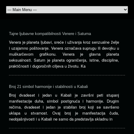
Tajne ljubavne kompatibilnosti Venere i Saturna
Venera je planeta ljubavi, sreće i uživanja kroz senzualne želje
i uzajamno poštovanje. Venera označava suprugu ili devojku u
muškarčevom grafikonu. Venera je glavna planeta
seksualnosti. Saturn je planeta ograničenja, istine, discipline,
praktičnosti i dugoročnih ciljeva u životu. Ka
Broj 21 simbol harmonije i stabilnosti u Kabali
Broj dvadeset i jedan u Kabali je završni peti stupanj
manifestacije duha, simbol postignuća i harmonije. Drugim
rečima, dvadeset i jedan je stabilan broj koji se savršeno
uklapa u stvarnost. Ovaj broj je manifestacija čuda,
neobjašnjivosti i u Kabali ne samo da predstavlja skladnu in