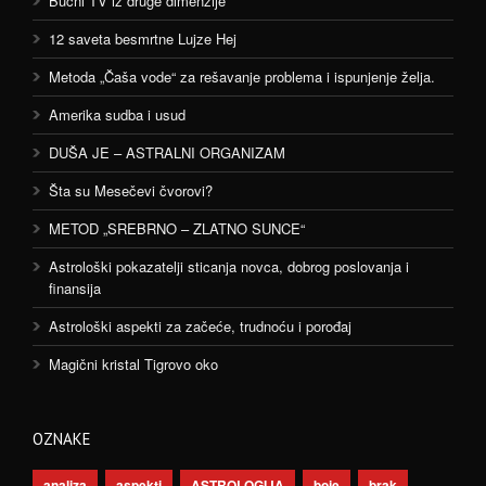
Bučni TV iz druge dimenzije
12 saveta besmrtne Lujze Hej
Metoda „Čaša vode“ za rešavanje problema i ispunjenje želja.
Amerika sudba i usud
DUŠA JE – ASTRALNI ORGANIZAM
Šta su Mesečevi čvorovi?
METOD „SREBRNO – ZLATNO SUNCE“
Astrološki pokazatelji sticanja novca, dobrog poslovanja i
finansija
Astrološki aspekti za začeće, trudnoću i porođaj
Magični kristal Tigrovo oko
OZNAKE
analiza
aspekti
ASTROLOGIJA
boje
brak