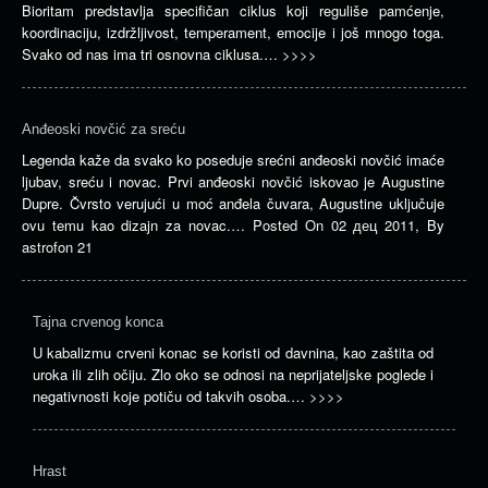
Bioritam predstavlja specifičan ciklus koji reguliše pamćenje,
koordinaciju, izdržljivost, temperament, emocije i još mnogo toga.
Svako od nas ima tri osnovna ciklusa.…
>>>>
Anđeoski novčić za sreću
Legenda kaže da svako ko poseduje srećni anđeoski novčić imaće
ljubav, sreću i novac. Prvi anđeoski novčić iskovao je Augustine
Dupre. Čvrsto verujući u moć anđela čuvara, Augustine uključuje
ovu temu kao dizajn za novac.…
Posted On
02 дец 2011
,
By
astrofon 21
Tajna crvenog konca
U kabalizmu crveni konac se koristi od davnina, kao zaštita od
uroka ili zlih očiju. Zlo oko se odnosi na neprijateljske poglede i
negativnosti koje potiču od takvih osoba.…
>>>>
Hrast