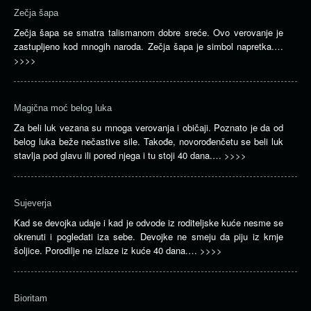
Zečja šapa
Zečja šapa se smatra talismanom dobre sreće. Ovo verovanje je
zastupljeno kod mnogih naroda. Zečja šapa je simbol napretka.…
>>>>
Magična moć belog luka
Za beli luk vezana su mnoga verovanja i običaji. Poznato je da od
belog luka beže nečastive sile. Takođe, novorođenčetu se beli luk
stavlja pod glavu ili pored njega i tu stoji 40 dana.…
>>>>
Sujeverja
Kad se devojka udaje i kad je odvode iz roditeljske kuće nesme se
okrenuti i pogledati iza sebe. Devojke ne smeju da piju iz krnje
šoljice. Porodilje ne izlaze iz kuće 40 dana.…
>>>>
Bioritam