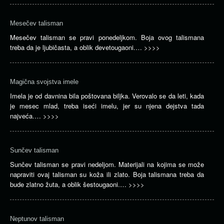
Mesečev talisman
Mesečev talisman se pravi ponedeljkom. Boja ovog talismana
treba da je ljubičasta, a oblik devetougaoni.…
>>>>
Magična svojstva imele
Imela je od davnina bila poštovana biljka. Verovalo se da leti, kada
je mesec mlad, treba iseći imelu, jer su njena dejstva tada
najveća.…
>>>>
Sunčev talisman
Sunčev talisman se pravi nedeljom. Materijali na kojima se može
napraviti ovaj talisman su koža ili zlato. Boja talismana treba da
bude zlatno žuta, a oblik šestougaoni.…
>>>>
Neptunov talisman