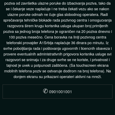
poziva od završetka ulazne poruke do izbacivanja poziva, tako da
se i čekanje veze naplaćuje i ne treba čekati vezu ako se nakon
ulazne poruke odmah ne čuje glas slobodnog operatera. Radi
sprečavanja tehničke blokade rada pozivnog centra i omogucvanja
razgovora širem krugu korisnika usluga ukupan broj primljenih
poziva sa jednog broja telefona je ograničen na 20 poziva dnevno i
100 poziva mesečno. Cena boravka na liniji pozivnog centra
telefonski provajder A1Srbija naplaćuje 36 dinara po minutu. Iz
svrhe poboljšanja rada i poštovanja ugovornih i licencnih obaveza i
provere eventualnih administrativnih prigovora korisnika usluge svi
razgovori se snimaju i za druge svrhe se ne koriste, i privatnost i
tajnost je uvek u potpunosti zaštićena. (Sa touchscreen ekrana
mobilnih telefona poziv se ostvaruje dodirom na broj telefona). Na
donjem ekranu su prikazani operateri aktivni na mreži.
✆
0901001001