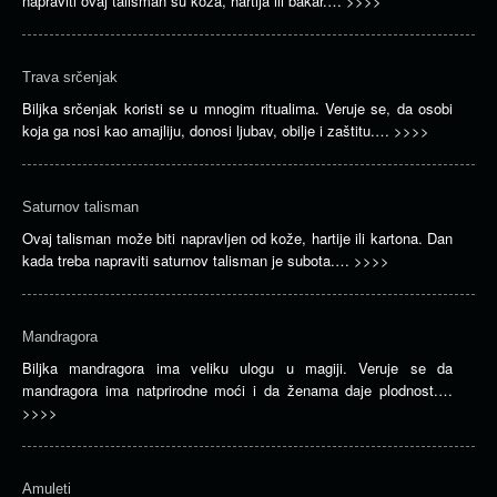
napraviti ovaj talisman su koža, hartija ili bakar.…
>>>>
Trava srčenjak
Biljka srčenjak koristi se u mnogim ritualima. Veruje se, da osobi
koja ga nosi kao amajliju, donosi ljubav, obilje i zaštitu.…
>>>>
Saturnov talisman
Ovaj talisman može biti napravljen od kože, hartije ili kartona. Dan
kada treba napraviti saturnov talisman je subota.…
>>>>
Mandragora
Biljka mandragora ima veliku ulogu u magiji. Veruje se da
mandragora ima natprirodne moći i da ženama daje plodnost.…
>>>>
Amuleti