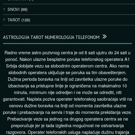
SNOVI
(69)
TAROT
(126)
ASTROLOGIJA TAROT NUMEROLOGIJA TELEFONOM
Radno vreme astro pozivnog centra je od 8 sati ujutru do 24 sati u
ponoć. Nakon ulazne besplatne poruke telefonskog operatera A1
Srbija dobijate vezu sa slobodnim operaterom centra. Ako nema
slobodnih operatera uključuje se poruka sa tim obaveštenjem.
Dužina perioda boravka na liniji od završetka ulazne poruke do
izbacivanja sa pristupne linije je ograničena na maksimalno 10
minuta, minimum nije odredjen i ne može se odrediti, niti
garantovati. Naplata poziva operater telefonskog saobraćaja vrši na
osnovu dužine boravka na liniji od momenta završetka ulazne
poruke i prebacivanja na servis i traje do momenta prekidanja veze.
Prebacivanje veze sa jednog na drugog operatera centra se ne
preporučuje jer je tada izgledna mogućnost ne ostvarivanja
razgovora. Operater telefonskih usluga naplaćuje dužinu trajanja