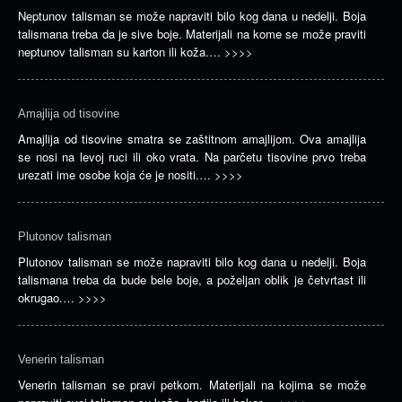
Neptunov talisman se može napraviti bilo kog dana u nedelji. Boja
talismana treba da je sive boje. Materijali na kome se može praviti
neptunov talisman su karton ili koža.…
>>>>
Amajlija od tisovine
Amajlija od tisovine smatra se zaštitnom amajlijom. Ova amajlija
se nosi na levoj ruci ili oko vrata. Na parčetu tisovine prvo treba
urezati ime osobe koja će je nositi.…
>>>>
Plutonov talisman
Plutonov talisman se može napraviti bilo kog dana u nedelji. Boja
talismana treba da bude bele boje, a poželjan oblik je četvrtast ili
okrugao.…
>>>>
Venerin talisman
Venerin talisman se pravi petkom. Materijali na kojima se može