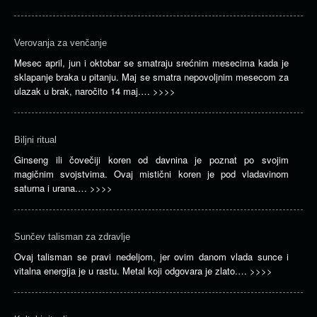
Verovanja za venčanje
Mesec april, jun i oktobar se smatraju srećnim mesecima kada je
sklapanje braka u pitanju. Maj se smatra nepovoljnim mesecom za
ulazak u brak, naročito 14 maj.…
>>>>
Biljni ritual
Ginseng ili čovečiji koren od davnina je poznat po svojim
magičnim svojstvima. Ovaj mistični koren je pod vladavinom
saturna i urana.…
>>>>
Sunčev talisman za zdravlje
Ovaj talisman se pravi nedeljom, jer ovim danom vlada sunce i
vitalna energija je u rastu. Metal koji odgovara je zlato.…
>>>>