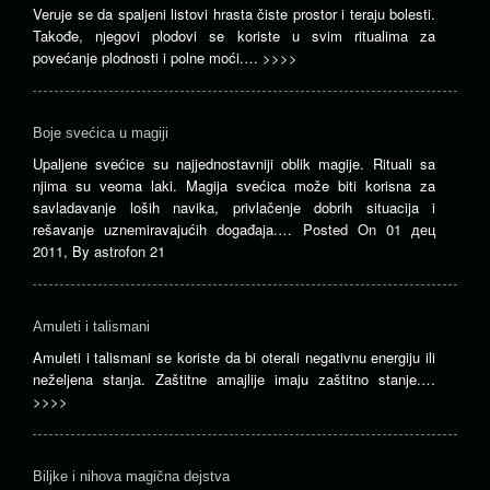
Veruje se da spaljeni listovi hrasta čiste prostor i teraju bolesti.
Takođe, njegovi plodovi se koriste u svim ritualima za
povećanje plodnosti i polne moći.…
>>>>
Boje svećica u magiji
Upaljene svećice su najjednostavniji oblik magije. Rituali sa
njima su veoma laki. Magija svećica može biti korisna za
savladavanje loših navika, privlačenje dobrih situacija i
rešavanje uznemiravajućih događaja.…
Posted On
01 дец
2011
,
By
astrofon 21
Amuleti i talismani
Amuleti i talismani se koriste da bi oterali negativnu energiju ili
neželjena stanja. Zaštitne amajlije imaju zaštitno stanje.…
>>>>
Biljke i nihova magična dejstva