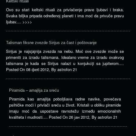
Keltski rituali
Ovo su stari keltski rituali za privlačenje prave ljubavi i braka.
Svaka biljka pripada određenoj planeti i ima moć da privuče pravu
ljubav.…
>>>>
Talisman fiksne zvezde Sirijus za čast i poštovanje
Sirijus je najsjajnija zvezda na nebu. Moć ove zvezde može se
primeniti za izradu talismana. Idealano vreme za izradu ovakvog
talismana je kada se Sirijus nalazi u konjukciji sa jupiterom.…
Posted On
08 феб 2012
,
By
astrofon 21
Piramida – amajlija za sreću
Piramida kao amajlija poboljšava radne navike, povećava
psihičke moći i privlači sreću u život. Kristali u obliku piramide
imaju moć da uspostave ravnotežu između emocionalnih
kvaliteta i mudrosti.…
Posted On
26 јан 2012
,
By
astrofon 21