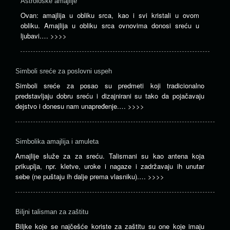
Astrološke amajlije
Ovan: amajlija u obliku srca, kao i svi kristali u ovom
obliku. Amajlija u obliku srca ovnovima donosi sreću u
ljubavi.…
>>>>
Simboli sreće za poslovni uspeh
Simboli sreće za posao su predmeti koji tradicionalno
predstavljaju dobru sreću i dizajnirani su tako da pojačavaju
dejstvo i donesu nam unapređenje.…
>>>>
Simbolika amajlija i amuleta
Amajlije služe za za sreću. Talismani su kao antena koja
prikuplja, npr. kletve, uroke i nagaze i zadržavaju ih unutar
sebe (ne puštaju ih dalje prema vlasniku).…
>>>>
Biljni talisman za zaštitu
Biljke koje se najčešće koriste za zaštitu su one koje imaju