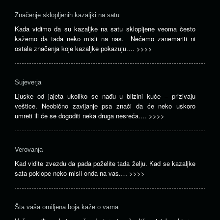
Značenje sklopljenih kazaljki na satu
Kada vidimo da su kazaljke na satu sklopljene veoma često
kažemo da tada neko misli na nas. Nećemo zanemariti ni
ostala značenja koje kazaljke pokazuju.…
>>>>
Sujeverja
Ljuske od jajeta ukoliko se nađu u blizini kuće – prizivaju
veštice. Neobično zavijanje psa znači da će neko uskoro
umreti ili će se dogoditi neka druga nesreća.…
>>>>
Verovanja
Kad vidite zvezdu da pada poželite tada želju. Kad se kazaljke
sata poklope neko misli onda na vas.…
>>>>
Šta vaša omiljena boja kaže o vama