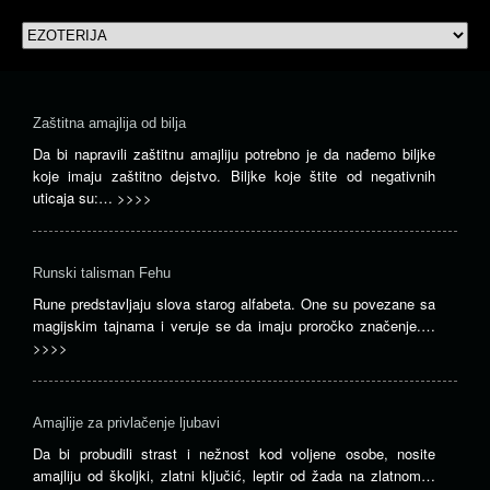
Bos
–
bilj
Zaštitna amajlija od bilja
lju
Da bi napravili zaštitnu amajliju potrebno je da nađemo biljke
Bos
koje imaju zaštitno dejstvo. Biljke koje štite od negativnih
pri
uticaja su:…
>>>>
ele
vat
i
pla
Runski talisman Fehu
jupi
Rune predstavljaju slova starog alfabeta. One su povezane sa
Ov
magijskim tajnama i veruje se da imaju proročko značenje.…
bilj
>>>>
pru
zaš
ali
Amajlije za privlačenje ljubavi
uje
bos
Da bi probudili strast i nežnost kod voljene osobe, nosite
se
amajliju od školjki, zlatni ključić, leptir od žada na zlatnom…