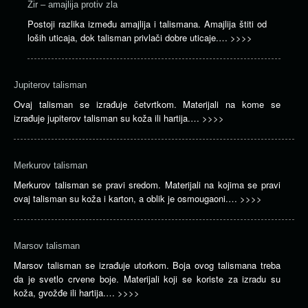
Žir – amajlija protiv zla
Postoji razlika između amajlija i talismana. Amajlija štiti od
loših uticaja, dok talisman privlači dobre uticaje.…
>>>>
Jupiterov talisman
Ovaj talisman se izrađuje četvrtkom. Materijali na kome se
izrađuje jupiterov talisman su koža ili hartija.…
>>>>
Merkurov talisman
Merkurov talisman se pravi sredom. Materijali na kojima se pravi
ovaj talisman su koža i karton, a oblik je osmougaoni.…
>>>>
Marsov talisman
Marsov talisman se izrađuje utorkom. Boja ovog talismana treba
da je svetlo crvene boje. Materijali koji se koriste za izradu su
koža, gvožđe ili hartija.…
>>>>