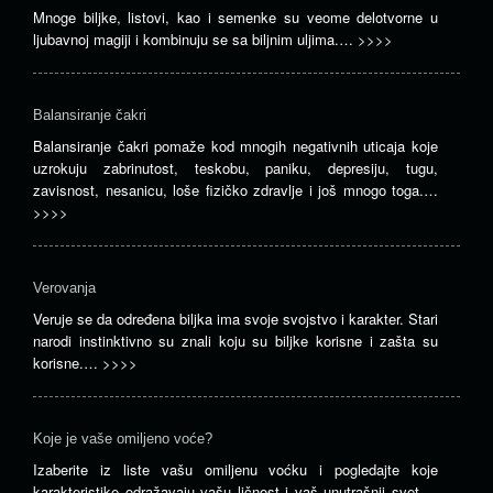
Mnoge biljke, listovi, kao i semenke su veome delotvorne u
ljubavnoj magiji i kombinuju se sa biljnim uljima.…
>>>>
Balansiranje čakri
Balansiranje čakri pomaže kod mnogih negativnih uticaja koje
uzrokuju zabrinutost, teskobu, paniku, depresiju, tugu,
zavisnost, nesanicu, loše fizičko zdravlje i još mnogo toga.…
>>>>
Verovanja
Veruje se da određena biljka ima svoje svojstvo i karakter. Stari
narodi instinktivno su znali koju su biljke korisne i zašta su
korisne.…
>>>>
Koje je vaše omiljeno voće?
Izaberite iz liste vašu omiljenu voćku i pogledajte koje
karakteristike odražavaju vašu ličnost i vaš unutrašnji svet.…