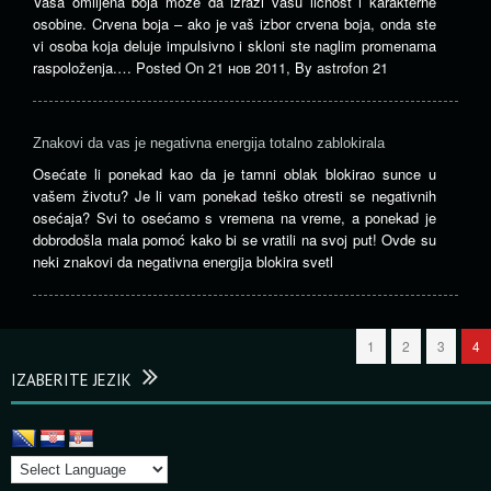
Vaša omiljena boja može da izrazi vašu ličnost i karakterne
osobine. Crvena boja – ako je vaš izbor crvena boja, onda ste
vi osoba koja deluje impulsivno i skloni ste naglim promenama
raspoloženja.…
Posted On
21 нов 2011
,
By
astrofon 21
Znakovi da vas je negativna energija totalno zablokirala
Osećate li ponekad kao da je tamni oblak blokirao sunce u
vašem životu? Je li vam ponekad teško otresti se negativnih
osećaja? Svi to osećamo s vremena na vreme, a ponekad je
dobrodošla mala pomoć kako bi se vratili na svoj put! Ovde su
neki znakovi da negativna energija blokira svetl
1
2
3
4
IZABERITE JEZIK