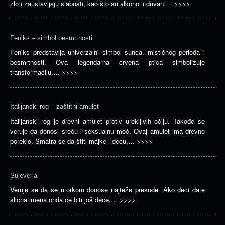
zlo i zaustavljaju slabosti, kao što su alkohol i duvan.…
>>>>
Feniks – simbol besmrtnosti
Feniks predstavlja univerzalni simbol sunca, mističnog perioda i
besmrtnosti. Ova legendarna crvena ptica simbolizuje
transformaciju.…
>>>>
Italijanski rog – zaštitni amulet
Italijanski rog je drevni amulet protiv urokljivih očiju. Takođe se
veruje da donosi sreću i seksualnu moć. Ovaj amulet ima drevno
poreklo. Smatra se da štiti majke i decu.…
>>>>
Sujeverja
Veruje se da se utorkom donose najteže presude. Ako deci date
slična imena onda će biti još dece.…
>>>>