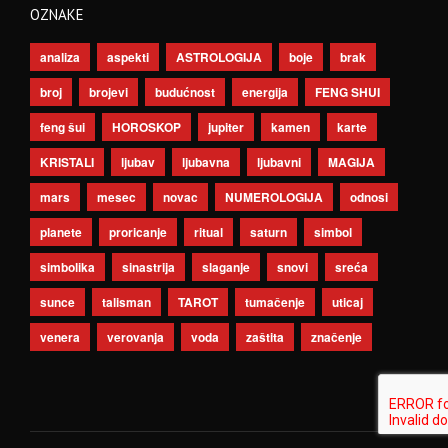
OZNAKE
analiza
aspekti
ASTROLOGIJA
boje
brak
broj
brojevi
budućnost
energija
FENG SHUI
feng šui
HOROSKOP
jupiter
kamen
karte
KRISTALI
ljubav
ljubavna
ljubavni
MAGIJA
mars
mesec
novac
NUMEROLOGIJA
odnosi
planete
proricanje
ritual
saturn
simbol
simbolika
sinastrija
slaganje
snovi
sreća
sunce
talisman
TAROT
tumačenje
uticaj
venera
verovanja
voda
zaštita
značenje