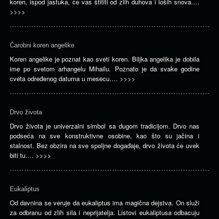
koren, ispod jastuka, će vas štititi od zlih duhova i loših snova.…
>>>>
Čarobni koren angelike
Koren angelike je poznat kao sveti koren. Biljka angelika je dobila
ime po svetom arhangelu Mihailu. Poznato je da svake godine
cveta određenog datuma u mesecu.…
>>>>
Drvo života
Drvo života je univerzalni simbol sa dugom tradicijom. Drvo nas
podseća na sve konstruktivne osobine, kao što su jačina i
stalnost. Bez obzira na sve spoljne događaje, drvo života će uvek
biti tu.…
>>>>
Eukaliptus
Od davnina se veruje da eukaliptus ima magična dejstva. On služi
za odbranu od zlih sila i neprijatelja. Listovi eukaliptusa odbacuju