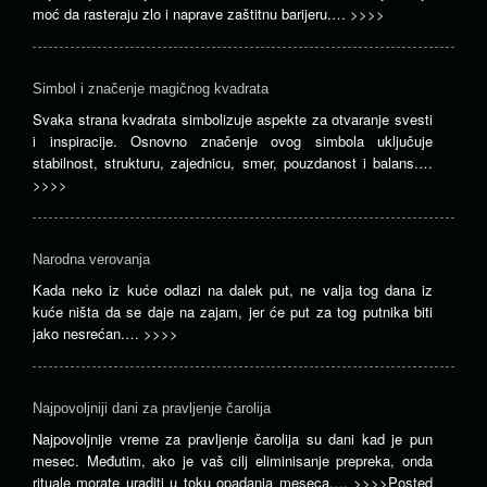
moć da rasteraju zlo i naprave zaštitnu barijeru.…
>>>>
Simbol i značenje magičnog kvadrata
Svaka strana kvadrata simbolizuje aspekte za otvaranje svesti
i inspiracije. Osnovno značenje ovog simbola uključuje
stabilnost, strukturu, zajednicu, smer, pouzdanost i balans.…
>>>>
Narodna verovanja
Kada neko iz kuće odlazi na dalek put, ne valja tog dana iz
kuće ništa da se daje na zajam, jer će put za tog putnika biti
jako nesrećan.…
>>>>
Najpovoljniji dani za pravljenje čarolija
Najpovoljnije vreme za pravljenje čarolija su dani kad je pun
mesec. Međutim, ako je vaš cilj eliminisanje prepreka, onda
rituale morate uraditi u toku opadanja meseca.…
>>>>
Posted