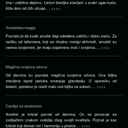
ima i zaštitno dejstvo. Listovi bosiljka stavljeni u svaki ugao kuće,
štite dom od zlih uticaja.…
>>>>
Amuletska magija
Poznato je da svaki amulet daje određenu zaštitu i dobru sreću. Za
razliku od talismana, koji se ritualno moraju aktivirati, amuleti su
veoma svojstveni, jer imaju sopstvenu moć i svojstva.…
>>>>
Magična svojstva rutvice
Od davnina su poznata magična svojstva rutvice. Ova biljka
stavljena ispod jastuka smanjuje glavobolju. U oporavku od
bolesti, potrebno je nositi malo ove biljke sa sobom.…
>>>>
Čarolija sa ametistom
Ametist je kristal poznat od davnina. On se povezuje sa
zodijačkim znakom vodolije zbog svojih kvaliteta. Poznat je kao
kristal koji donosi mir i harmoniju u prostor.…
>>>>