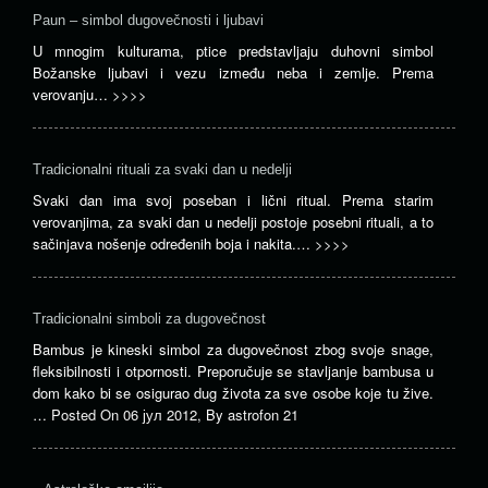
Paun – simbol dugovečnosti i ljubavi
U mnogim kulturama, ptice predstavljaju duhovni simbol
Božanske ljubavi i vezu između neba i zemlje. Prema
verovanju…
>>>>
Tradicionalni rituali za svaki dan u nedelji
Svaki dan ima svoj poseban i lični ritual. Prema starim
verovanjima, za svaki dan u nedelji postoje posebni rituali, a to
sačinjava nošenje određenih boja i nakita.…
>>>>
Tradicionalni simboli za dugovečnost
Bambus je kineski simbol za dugovečnost zbog svoje snage,
fleksibilnosti i otpornosti. Preporučuje se stavljanje bambusa u
dom kako bi se osigurao dug života za sve osobe koje tu žive.
…
Posted On
06 јул 2012
,
By
astrofon 21