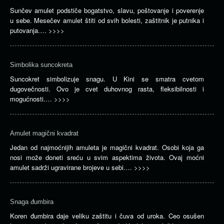
Sunčev amulet podstiče bogatstvo, slavu, poštovanje i poverenje
u sebe. Mesečev amulet štiti od svih bolesti, zaštitnik je putnika i
putovanja.…
>>>>
Simbolika suncokreta
Suncokret simbolizuje snagu. U Kini se smatra cvetom
dugovečnosti. Ovo je cvet duhovnog rasta, fleksibilnosti i
mogućnosti.…
>>>>
Amulet magični kvadrat
Jedan od najmoćnijih amuleta je magični kvadrat. Osobi koja ga
nosi može doneti sreću u svim aspektima života. Ovaj moćni
amulet sadrži ugravirane brojeve u sebi.…
>>>>
Snaga đumbira
Koren đumbira daje veliku zaštitu i čuva od uroka. Ceo osušen