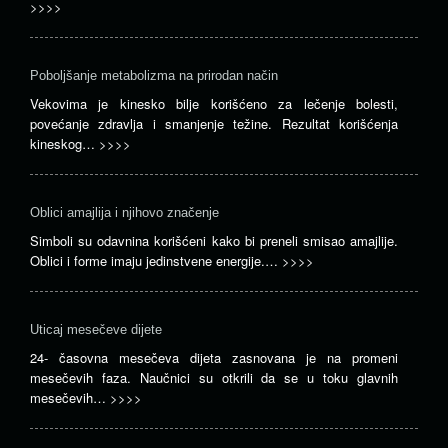
kori
>>>>
u
ma
rit
Poboljšanje metabolizma na prirodan način
za
pri
Vekovima je kinesko bilje korišćeno za lečenje bolesti,
bog
povećanje zdravlja i smanjenje težine. Rezultat korišćenja
pro
kineskog…
>>>>
i
lju
…
Oblici amajlija i njihovo značenje
>>
Simboli su odavnina korišćeni kako bi preneli smisao amajlije.
Oblici i forme imaju jedinstvene energije.…
>>>>
Uticaj mesečeve dijete
24- časovna mesečeva dijeta zasnovana je na promeni
mesečevih faza. Naučnici su otkrili da se u toku glavnih
mesečevih…
>>>>