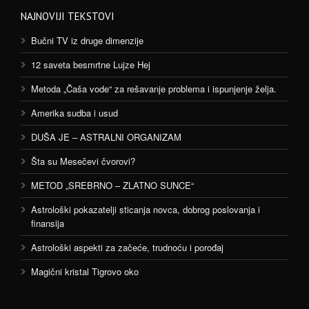
NAJNOVIJI TEKSTOVI
Bučni TV iz druge dimenzije
12 saveta besmrtne Lujze Hej
Metoda „Čaša vode“ za rešavanje problema i ispunjenje želja.
Amerika sudba i usud
DUŠA JE – ASTRALNI ORGANIZAM
Šta su Mesečevi čvorovi?
METOD „SREBRNO – ZLATNO SUNCE“
Astrološki pokazatelji sticanja novca, dobrog poslovanja i
finansija
Astrološki aspekti za začeće, trudnoću i porođaj
Magični kristal Tigrovo oko