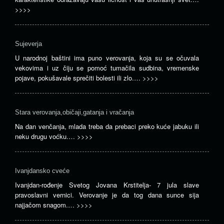
>>>>
Sujeverja
U narodnoj baštini ima puno verovanja, koja su se očuvala
vekovima i uz čiju se pomoć tumačila sudbina, vremenske
pojave, pokušavale sprečiti bolesti ili zlo.…
>>>>
Stara verovanja,običaji,gatanja i vračanja
Na dan venčanja, mlada treba da prebaci preko kuće jabuku ili
neku drugu voćku.…
>>>>
Ivanjdansko cveće
Ivanjdan-rođenje Svetog Jovana Krstitelja- 7 jula slave
pravoslavni vernici. Verovanje je da tog dana sunce sija
najjačom snagom.…
>>>>