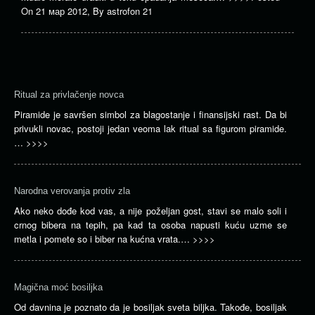
On
21 мар 2012
,
By
astrofon 21
Ritual za privlačenje novca
Piramide je savršen simbol za blagostanje i finansijski rast. Da bi
privukli novac, postoji jedan veoma lak ritual sa figurom piramide.
…
>>>>
Narodna verovanja protiv zla
Ako neko dođe kod vas, a nije poželjan gost, stavi se malo soli i
crnog bibera na tepih, pa kad ta osoba napusti kuću uzme se
metla i pomete so i biber na kućna vrata.…
>>>>
Magična moć bosiljka
Od davnina je poznato da je bosiljak sveta biljka. Takođe, bosiljak