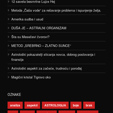
12 saveta besmrtne Lujze Hej
Metoda „Čaša vode“ za rešavanje problema i ispunjenje želja.
Amerika sudba i usud
DUŠA JE – ASTRALNI ORGANIZAM
Šta su Mesečevi čvorovi?
METOD „SREBRNO – ZLATNO SUNCE“
Astrološki pokazatelji sticanja novca, dobrog poslovanja i
finansija
Astrološki aspekti za začeće, trudnoću i porođaj
Magični kristal Tigrovo oko
OZNAKE
analiza
aspekti
ASTROLOGIJA
boje
brak