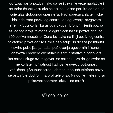
do izbacivanja poziva, tako da se i čekanje veze naplaćuje i
ne treba čekati vezu ako se nakon ulazne poruke odmah ne
čuje glas slobodnog operatera. Radi sprečavanja tehničke
blokade rada pozivnog centra i omogucvanja razgovora
širem krugu korisnika usluga ukupan broj primljenih poziva
sa jednog broja telefona je ograničen na 20 poziva dnevno i
100 poziva mesečno. Cena boravka na liniji pozivnog centra
telefonski provajder A1Srbija naplaćuje 36 dinara po minutu.
Iz svrhe poboljšanja rada i poštovanja ugovornih i licencnih
obaveza i provere eventualnih administrativnih prigovora
korisnika usluge svi razgovori se snimaju i za druge svrhe se
ne koriste, i privatnost i tajnost je uvek u potpunosti
zaštićena. (Sa touchscreen ekrana mobilnih telefona poziv
se ostvaruje dodirom na broj telefona). Na donjem ekranu su
prikazani operateri aktivni na mreži.
✆
0901001001