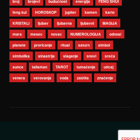
broj
brojevi
budućnost
energija
FENG SHUI
feng šui
HOROSKOP
jupiter
kamen
karte
KRISTALI
ljubav
ljubavna
ljubavni
MAGIJA
mars
mesec
novac
NUMEROLOGIJA
odnosi
planete
proricanje
ritual
saturn
simbol
simbolika
sinastrija
slaganje
snovi
sreća
sunce
talisman
TAROT
tumačenje
uticaj
venera
verovanja
voda
zaštita
značenje