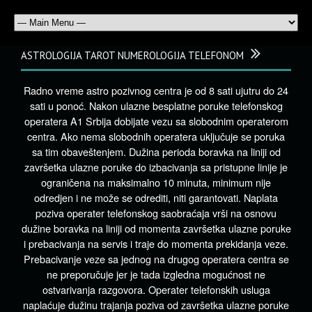
ASTROLOGIJA TAROT NUMEROLOGIJA TELEFONOM
Radno vreme astro pozivnog centra je od 8 sati ujutru do 24
sati u ponoć. Nakon ulazne besplatne poruke telefonskog
operatera A1 Srbija dobijate vezu sa slobodnim operaterom
centra. Ako nema slobodnih operatera uključuje se poruka
sa tim obaveštenjem. Dužina perioda boravka na liniji od
završetka ulazne poruke do izbacivanja sa pristupne linije je
ograničena na maksimalno 10 minuta, minimum nije
odredjen i ne može se odrediti, niti garantovati. Naplata
poziva operater telefonskog saobraćaja vrši na osnovu
dužine boravka na liniji od momenta završetka ulazne poruke
i prebacivanja na servis i traje do momenta prekidanja veze.
Prebacivanje veze sa jednog na drugog operatera centra se
ne preporučuje jer je tada izgledna mogućnost ne
ostvarivanja razgovora. Operater telefonskih usluga
naplaćuje dužinu trajanja poziva od završetka ulazne poruke