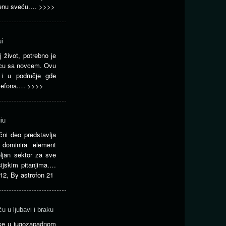
rvenu sveću.…
>>>>
i
j život, potrebno je
ćicu sa novcem. Ovu
i i u područje gde
telefona.…
>>>>
iu
čni deo predstavlja
 dominira element
ljan sektor za sve
ijskim pitanjima.…
12
,
By
astrofon 21
u u ljubavi i braku
 se u jugozapadnom