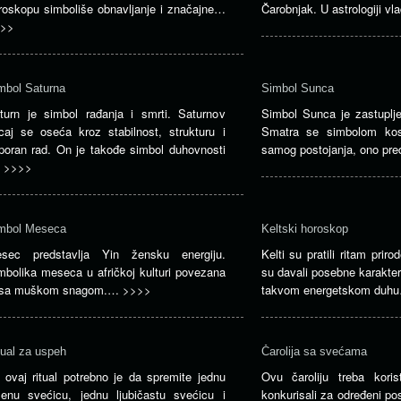
roskopu simboliše obnavljanje i značajne…
Čarobnjak. U astrologiji v
>>
mbol Saturna
Simbol Sunca
turn je simbol rađanja i smrti. Saturnov
Simbol Sunca je zastuplje
icaj se oseća kroz stabilnost, strukturu i
Smatra se simbolom ko
poran rad. On je takođe simbol duhovnosti
samog postojanja, ono pr
…
>>>>
mbol Meseca
Keltski horoskop
sec predstavlja Yin žensku energiju.
Kelti su pratili ritam pri
mbolika meseca u afričkoj kulturi povezana
su davali posebne karakter
 sa muškom snagom.…
>>>>
takvom energetskom du
tual za uspeh
Čarolija sa svećama
 ovaj ritual potrebno je da spremite jednu
Ovu čaroliju treba kori
lenu svećicu, jednu ljubičastu svećicu i
konkurisali za određeni po