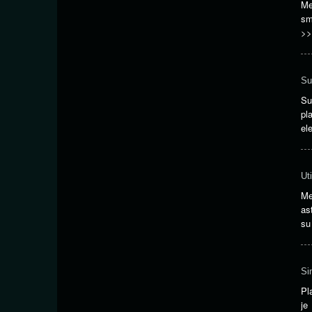
Me
sm
>>
Su
Su
pl
el
Ut
Me
as
su
Si
Pl
je