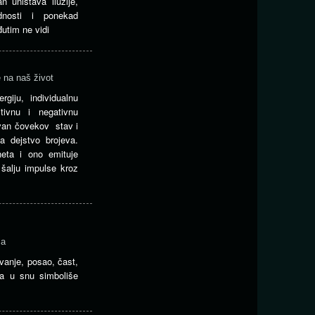
n uništava iluzije,
nosti i ponekad
đutim ne vidi
e na naš život
giju, individualnu
itivnu i negativnu
tivan čovekov stav i
a dejstvo brojeva.
eta i ono emituje
 šalju impulse kroz
ma
vanje, posao, čast,
ca u snu simboliše
>