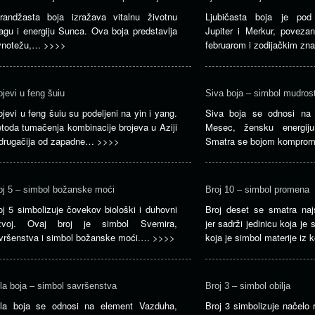
randžasta boja izražava vitalnu životnu
Ljubičasta boja je pod
agu i energiju Sunca. Ova boja predstavlja
Jupiter i Merkur, povez
vnotežu,…
>>>>
februarom i zodijačkim 
ojevi u feng šuiu
Siva boja – simbol mudrost
ojevi u feng šuiu su podeljeni na yin i yang.
Siva boja se odnosi na
toda tumačenja kombinacije brojeva u Aziji
Mesec, žensku energiju
 drugačija od zapadne…
>>>>
Smatra se bojom komprom
oj 5 – simbol božanske moći
Broj 10 – simbol promena
oj 5 simbolizuje čovekov biološki i duhovni
Broj deset se smatra naj
zvoj. Ovaj broj je simbol Svemira,
jer sadrži jedinicu koja je
vršenstva i simbol božanske moći.…
>>>>
koja je simbol materije iz
la boja – simbol savršenstva
Broj 3 – simbol obilja
la boja se odnosi na element Vazduha,
Broj 3 simbolizuje načelo r