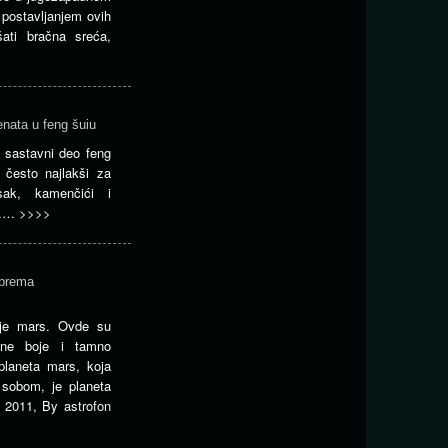
 postavljanjem ovih
ati bračna sreća,
nata u feng šuiu
 sastavni deo feng
 često najlakši za
esak, kamenčići i
e.…
>>>>
 prema
 je mars. Ovde su
ene boje i tamno
planeta mars, koja
 sobom, je planeta
 2011
,
By
astrofon