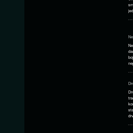
sm
je
Ne
Ne
da
bo
ne
Dr
Dr
tr
ko
st
dr