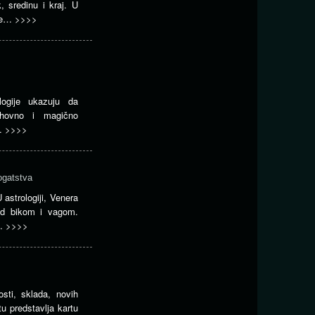
, sredinu i kraj. U
 je…
>>>>
logije ukazuju da
uhovno i magično
u…
>>>>
ogatstva
 astrologiji, Venera
ad bikom i vagom.
a…
>>>>
sti, sklada, novih
otu predstavlja kartu