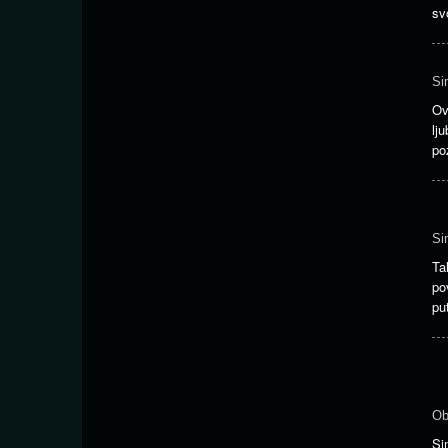
sv
Si
Ov
lj
po
Si
Ta
po
pu
Ob
Si