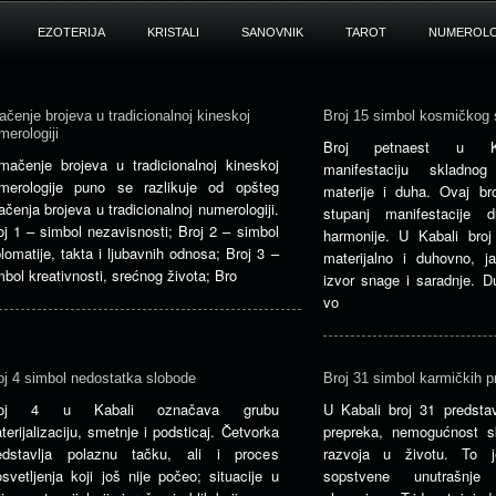
EZOTERIJA
KRISTALI
SANOVNIK
TAROT
NUMEROLO
ačenje brojeva u tradicionalnoj kineskoj
Broj 15 simbol kosmičkog 
merologiji
Broj petnaest u Ka
mačenje brojeva u tradicionalnoj kineskoj
manifestaciju skladnog
merologije puno se razlikuje od opšteg
materije i duha. Ovaj bro
ačenja brojeva u tradicionalnoj numerologiji.
stupanj manifestacije 
oj 1 – simbol nezavisnosti; Broj 2 – simbol
harmonije. U Kabali bro
plomatije, takta i ljubavnih odnosa; Broj 3 –
materijalno i duhovno, ja
mbol kreativnosti, srećnog života; Bro
izvor snage i saradnje. 
vo
oj 4 simbol nedostatka slobode
Broj 31 simbol karmičkih p
roj 4 u Kabali označava grubu
U Kabali broj 31 predstav
terijalizaciju, smetnje i podsticaj. Četvorka
prepreka, nemogućnost s
edstavlja polaznu tačku, ali i proces
razvoja u životu. To j
osvetljenja koji još nije počeo; situacije u
sopstvene unutrašnje 