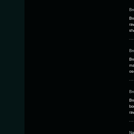
Br
Br
ra
st
Br
Br
ma
os
Br
Br
bo
ra
Na