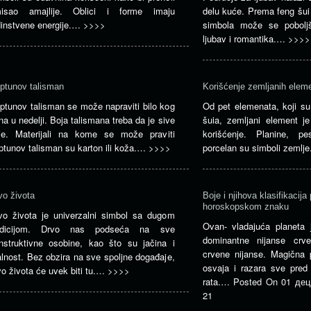
isao amajlije. Oblici i forme imaju
delu kuće. Prema feng šui
dinstvene energije.…
>>>>
simbola može se poboljš
ljubav i romantika.…
>>>>
ptunov talisman
Korišćenje zemljanih eleme
ptunov talisman se može napraviti bilo kog
Od pet elemenata, koji su
na u nedelji. Boja talismana treba da je sive
šuia, zemljani element je
je. Materijali na kome se može praviti
korišćenje. Planine, p
ptunov talisman su karton ili koža.…
>>>>
porcelan su simboli zemlj
vo života
Boje i njihova klasifikacija
horoskopskom znaku
vo života je univerzalni simbol sa dugom
Ovan- vladajuća planeta
adicijom. Drvo nas podseća na sve
dominantne nijanse crv
nstruktivne osobine, kao što su jačina i
crvene nijanse. Magična 
alnost. Bez obzira na sve spoljne događaje,
osvaja i razara sve pred
vo života će uvek biti tu.…
>>>>
rata.…
Posted On
01 дец
21