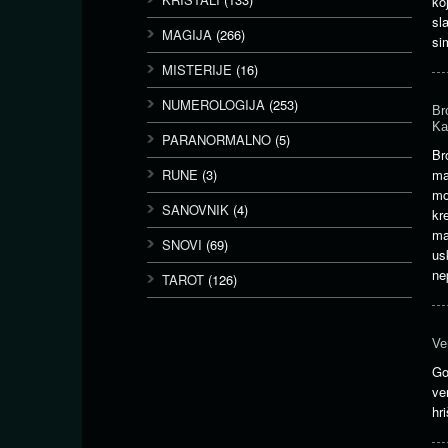
ko
sl
MAGIJA
(266)
si
MISTERIJE
(16)
NUMEROLOGIJA
(253)
Br
Ka
PARANORMALNO
(5)
Br
RUNE
(3)
ma
mo
SANOVNIK
(4)
kr
ma
SNOVI
(69)
us
ne
TAROT
(126)
Ve
Go
ve
hr