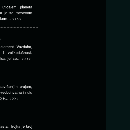
 uticajem planeta
ana je sa mesecom
znakom…
>>>>
i
 element Vazduha,
 i velikodušnost.
isa, jer se…
>>>>
savršenijm brojem,
 sveobuhvatna i nulu
 koje…
>>>>
asta. Trojka je broj