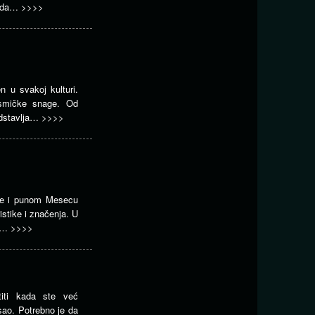
lada…
>>>>
n u svakoj kulturi.
smičke snage. Od
edstavlja…
>>>>
rode i punom Mesecu
istike i značenja. U
hu…
>>>>
stiti kada ste već
sao. Potrebno je da