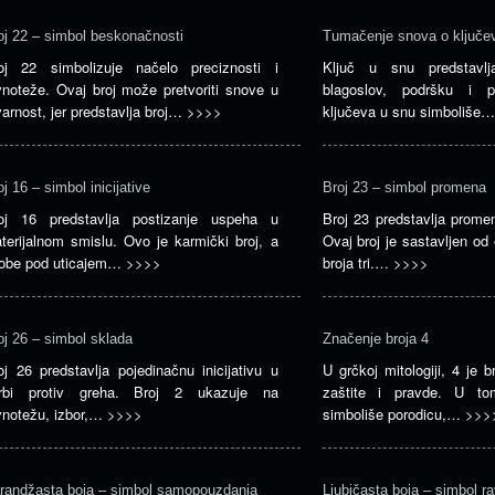
oj 22 – simbol beskonačnosti
Tumačenje snova o ključe
oj 22 simbolizuje načelo preciznosti i
Ključ u snu predstavl
vnoteže. Ovaj broj može pretvoriti snove u
blagoslov, podršku i 
varnost, jer predstavlja broj…
>>>>
ključeva u snu simboliše
oj 16 – simbol inicijative
Broj 23 – simbol promena
oj 16 predstavlja postizanje uspeha u
Broj 23 predstavlja promen
terijalnom smislu. Ovo je karmički broj, a
Ovaj broj je sastavljen od 
obe pod uticajem…
>>>>
broja tri.…
>>>>
oj 26 – simbol sklada
Značenje broja 4
oj 26 predstavlja pojedinačnu inicijativu u
U grčkoj mitologiji, 4 je b
rbi protiv greha. Broj 2 ukazuje na
zaštite i pravde. U to
vnotežu, izbor,…
>>>>
simboliše porodicu,…
>>>
randžasta boja – simbol samopouzdanja
Ljubičasta boja – simbol r