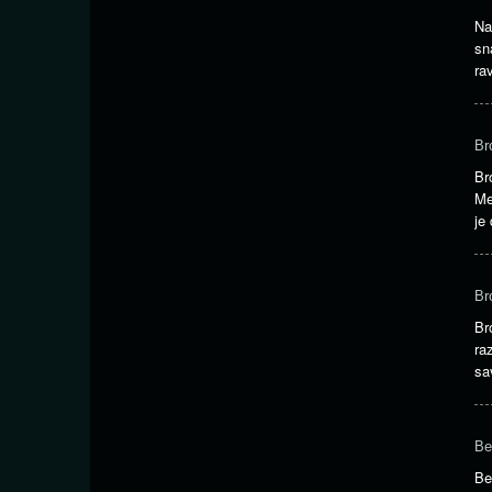
Na
sn
ra
Br
Br
Me
je
Br
Br
ra
sa
Be
Be