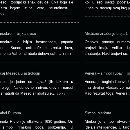
sec i zodijački znak device. Ova boja se
koji u sebi sadrži početak
atra bojom istine, vere, neutralnosti,…
kineskoj tradiciji ovaj broj
>>
ncokret – biljka sreće
Mistično značenje broja 1
ncokret je biljka besmrtnosti, pripada
Osnovni principi numero
aneti Sunce, astrološkom znaku lava,
brojevi imaju veliko d
ementu Vatre i simbolu duhovnosti.…
>>>>
značenje. Neki brojevi s
icaj Meseca u astrologiji
Venera – simbol ljubavi i b
sec je jedan od najvažnijih faktora u
Venera je boginja ljubavi. U
trologiji. Na duhovnom nivou, drevnih narodi
ima dvojno vladarstvo n
 smatrali da Mesec simbolizuje…
>>>>
Kao rezultat toga, Vener
mbol Plutona
Simbol Merkura
aneta Pluton je otkrivena 1930 godine. On
Merkur je simbol otvoreno
 simbol rimskog boga podzemlja. U
ideja i inteligencije. U tar