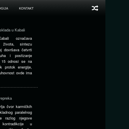
GIJA
KONTAKT
sklada u Kabali
bali označava
 života, sintezu
j dovršava četvrti
duha i postizanje
j 15 odnosi se na
k protok energije,
Duhovnost ovde ima
repreka
lja čvor karmičkih
kladnog paralelnog
e razlog njegove
kontradikcije u