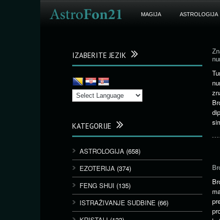
MAGIJA
ASTROLOGIJA
Zn
IZABERITE JEZIK
nu
Tu
nu
zn
Br
di
si
KATEGORIJE
ASTROLOGIJA
(658)
EZOTERIJA
(374)
Br
B
FENG SHUI
(135)
ma
pr
ISTRAŽIVANJE SUDBINE
(66)
pr
KRISTALI
(133)