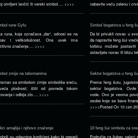
oj omiljeni lančić ili verski simbol.…
>>>>
nabavite veću zelenu i c
mbol rune Gyfu
Simbol bogatstva u feng šu
a runa, koja označava „dar“, odnosi se na
Da bi privukli novac u svo
ubav i velikodušnost. Ona uvek ima
da napravite feng šui vre
zitivno značenje.…
>>>>
torbicu možete postavit
ostavljate novac ili blizu 
mbol zmije na talismanima
Sektor bogatstva u feng šu
lisman sa simbolom zmije simboliše sreću,
Prema feng šuiu, jugoisto
veća plodnost, štiti od povreda tokom
sektor bogatstva. Ovde
tovanja i odbija zlo.…
>>>>
vode. Ovo je veoma povo
osobe koje se bave finans
>>>>
Posted On
10 сеп 20
lici amajlija i njihovo značenje
10 feng šui simbola za sreć
mboli su odavnina korišćeni kako bi preneli
Područje za ljubav nalazi