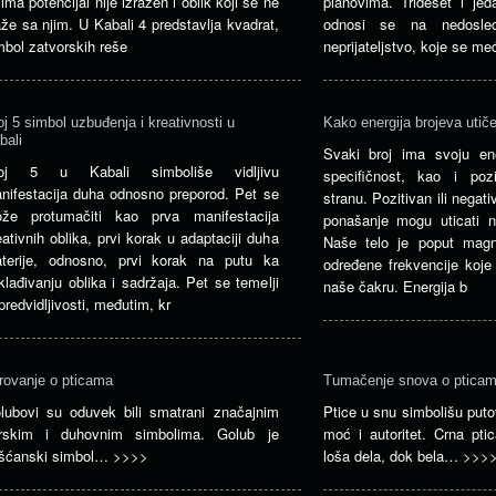
jima potencijal nije izražen i oblik koji se ne
planovima. Trideset i jeda
aže sa njim. U Kabali 4 predstavlja kvadrat,
odnosi se na nedosled
mbol zatvorskih reše
neprijateljstvo, koje se me
oj 5 simbol uzbuđenja i kreativnosti u
Kako energija brojeva utič
bali
Svaki broj ima svoju ener
oj 5 u Kabali simboliše vidljivu
specifičnost, kao i poz
nifestacija duha odnosno preporod. Pet se
stranu. Pozitivan ili nega
že protumačiti kao prva manifestacija
ponašanje mogu uticati n
eativnih oblika, prvi korak u adaptaciji duha
Naše telo je poput magn
terije, odnosno, prvi korak na putu ka
određene frekvencije koje
klađivanju oblika i sadržaja. Pet se temelji
naše čakru. Energija b
predvidljivosti, međutim, kr
rovanje o pticama
Tumačenje snova o ptica
lubovi su oduvek bili smatrani značajnim
Ptice u snu simbolišu puto
rskim i duhovnim simbolima. Golub je
moć i autoritet. Crna pti
išćanski simbol…
>>>>
loša dela, dok bela…
>>>