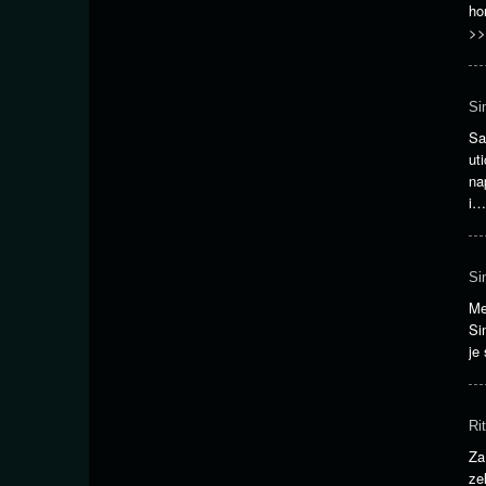
ho
>>
Si
Sa
ut
na
i
Si
Me
Si
je
Ri
Za
ze