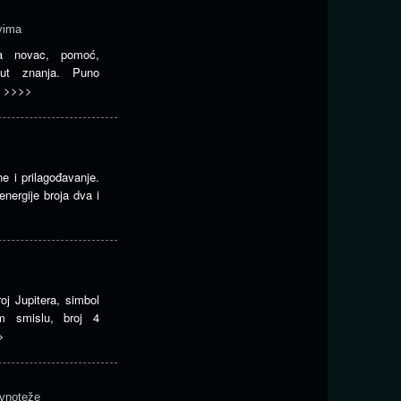
vima
ja novac, pomoć,
put znanja. Puno
…
>>>>
e i prilagođavanje.
energije broja dva i
roj Jupitera, simbol
m smislu, broj 4
>
avnoteže