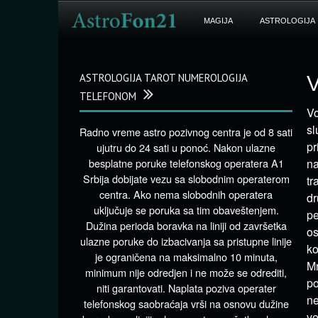
MAGIJA
ASTROLOGIJA
ASTROLOGIJA TAROT NUMEROLOGIJA
V
TELEFONOM
Vo
sl
Radno vreme astro pozivnog centra je od 8 sati
pr
ujutru do 24 sati u ponoć. Nakon ulazne
besplatne poruke telefonskog operatera A1
na
Srbija dobijate vezu sa slobodnim operaterom
tr
centra. Ako nema slobodnih operatera
dr
uključuje se poruka sa tim obaveštenjem.
pe
Dužina perioda boravka na liniji od završetka
os
ulazne poruke do izbacivanja sa pristupne linije
ko
je ograničena na maksimalno 10 minuta,
Mn
minimum nije odredjen i ne može se odrediti,
po
niti garantovati. Naplata poziva operater
ne
telefonskog saobraćaja vrši na osnovu dužine
ve