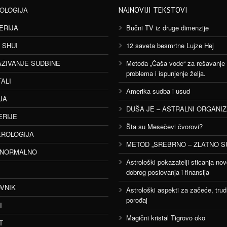
OLOGIJA
NAJNOVIJI TEKSTOVI
ERIJA
Bučni TV iz druge dimenzije
 SHUI
12 saveta besmrtne Lujze Hej
AŽIVANJE SUDBINE
Metoda „Čaša vode“ za rešavanje
problema i ispunjenje želja.
TALI
Amerika sudba i usud
JA
DUŠA JE – ASTRALNI ORGANI
ERIJE
Šta su Mesečevi čvorovi?
ROLOGIJA
METOD „SREBRNO – ZLATNO S
ANORMALNO
Astrološki pokazatelji sticanja nov
dobrog poslovanja i finansija
VNIK
Astrološki aspekti za začeće, trud
porođaj
I
Magični kristal Tigrovo oko
T