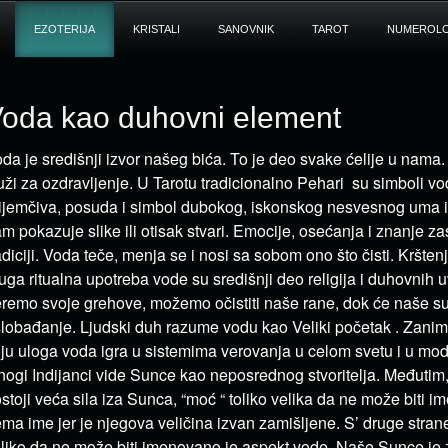
EZOTERIJA
KRISTALI
SANOVNIK
TAROT
NUMEROLO
oda kao duhovni element
da je središnji izvor našeg bića. To je deo svake ćelije u nama
uži za ozdravljenje. U Tarotu tradicionalno Pehari su simboli vo
ijemčiva, posuda i simbol dubokog, iskonskog nesvesnog uma i
m pokazuje slike ili otisak stvari. Emocije, osećanja i znanje za
adiciji. Voda teče, menja se i nosi sa sobom ono što čisti. Kršten
uga ritualna upotreba vode su središnji deo religija i duhovnih u
remo svoje grehove, možemo očistiti naše rane, dok će naše s
lobađanje. Ljudski duh razume vodu kao Veliki početak . Zaniml
ju uloga voda igra u sistemima verovanja u celom svetu i u mo
ogi Indijanci vide Sunce kao neposrednog stvoritelja. Međutim,
stoji veća sila iza Sunca, “moć “ toliko velika da ne može biti
ma ime jer je njegova veličina izvan zamišljene. S’ druge strane,
liko da ne može biti imenovano je aspekt vode. Naše Sunce je