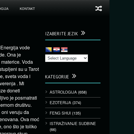
GIJA
KONTAKT
IZABERITE JEZIK
. Energija vode
de. Ona je
 materice. Voda
stupljeni su u Tarot
je, sveta voda i
KATEGORIJE
verenja . Mi
uze doneti
ASTROLOGIJA
(658)
jivo je posmatrati
EZOTERIJA
(374)
dernom društvu.
 oni veruju da
FENG SHUI
(135)
 imenovana. Ova moć
ISTRAŽIVANJE SUDBINE
 ono što je toliko
(66)
 zapravo skup