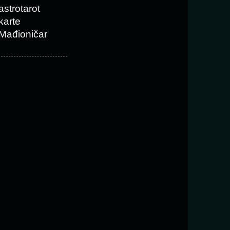
astrotarot
karte
Mađioničar