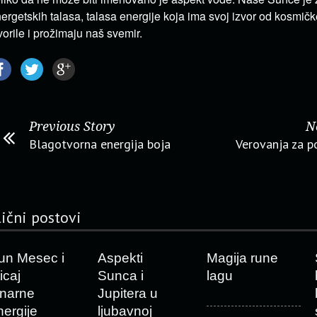
ergetskih talasa, talasa energije koja ima svoj izvor od kosmič
vorile i prožimaju naš svemir.
Previous Story
N
Blagotvorna energija boja
Verovanja za 
lični postovi
un Mesec i
Aspekti
Magija rune
icaj
Sunca i
lagu
unarne
Jupitera u
nergije
ljubavnoj