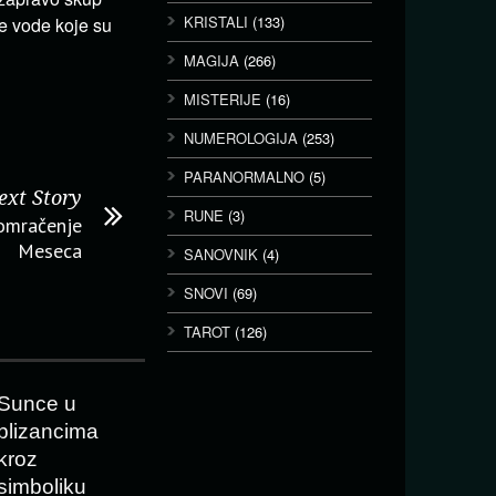
KRISTALI
(133)
ke vode koje su
MAGIJA
(266)
MISTERIJE
(16)
NUMEROLOGIJA
(253)
PARANORMALNO
(5)
ext Story
RUNE
(3)
pomračenje
Meseca
SANOVNIK
(4)
SNOVI
(69)
TAROT
(126)
Sunce u
blizancima
kroz
simboliku