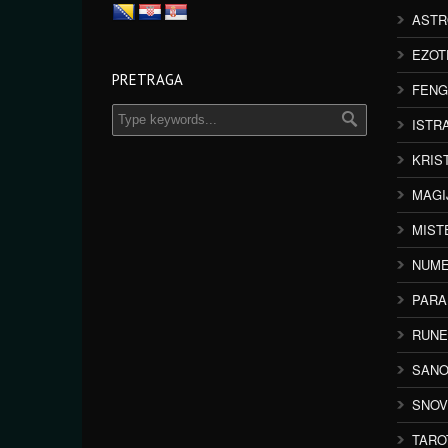
ASTR
EZOT
PRETRAGA
FENG
ISTR
KRIS
MAGI
MIST
NUME
PAR
RUNE
SANO
SNOV
TARO