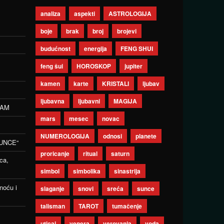
analiza
aspekti
ASTROLOGIJA
boje
brak
broj
brojevi
budućnost
energija
FENG SHUI
feng šui
HOROSKOP
jupiter
kamen
karte
KRISTALI
ljubav
ljubavna
ljubavni
MAGIJA
ZAM
mars
mesec
novac
NUMEROLOGIJA
odnosi
planete
UNCE“
proricanje
ritual
saturn
ca,
simbol
simbolika
sinastrija
noću i
slaganje
snovi
sreća
sunce
talisman
TAROT
tumačenje
uticaj
venera
verovanja
voda