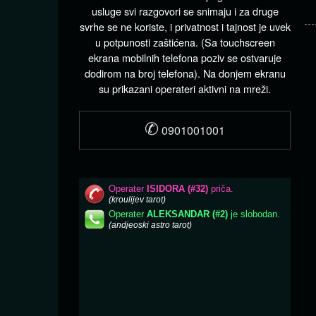
usluge svi razgovori se snimaju i za druge
svrhe se ne koriste, i privatnost i tajnost je uvek
u potpunosti zaštićena. (Sa touchscreen
ekrana mobilnih telefona poziv se ostvaruje
dodirom na broj telefona). Na donjem ekranu
su prikazani operateri aktivni na mreži.
✆
0901001001