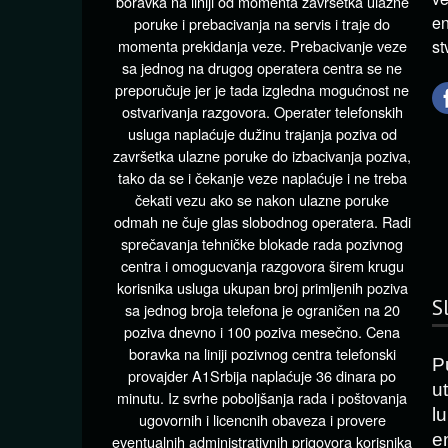
boravka na liniji od momenta završetka ulazne
en
poruke i prebacivanja na servis i traje do
momenta prekidanja veze. Prebacivanje veze
st
sa jednog na drugog operatera centra se ne
preporučuje jer je tada izgledna mogućnost ne
ostvarivanja razgovora. Operater telefonskih
usluga naplaćuje dužinu trajanja poziva od
završetka ulazne poruke do izbacivanja poziva,
tako da se i čekanje veze naplaćuje i ne treba
čekati vezu ako se nakon ulazne poruke
odmah ne čuje glas slobodnog operatera. Radi
sprečavanja tehničke blokade rada pozivnog
centra i omogucvanja razgovora širem krugu
korisnika usluga ukupan broj primljenih poziva
S
sa jednog broja telefona je ograničen na 20
poziva dnevno i 100 poziva mesečno. Cena
boravka na liniji pozivnog centra telefonski
P
provajder A1Srbija naplaćuje 36 dinara po
ut
minutu. Iz svrhe poboljšanja rada i poštovanja
l
ugovornih i licencnih obaveza i provere
e
eventualnih administrativnih prigovora korisnika