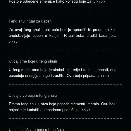
Postoje određene smernice kako koristiti boje za…
>>>>
Feng shui ritual za uspeh
Za ovaj feng shui ritual potrebno je spremiti tri predmeta koji
predstavljaju uspeh u karijeri. Ritual treba uraditi kada je…
>>>>
Uticaj crne boje u feng shuiu
U feng shuiu crna boja je simbol misterije i sofisticiranosti, ona
poseduje energiju snage i zaštite. Ova boja pripada…
>>>>
Uticaj sive boje u feng shuiu
Prema feng shuiu, siva boja pripada elementu metala. Ovu boju
najbolje je koristiti u zapadnom području…
>>>>
Uticaj ljubičaste boje u feng šuiu