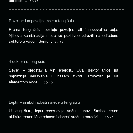
porodicu.…
>>>>
Povoljne i nepovoljne boje u feng šuiu
Prema feng šuiu, postoje povoljne, ali i nepovoljne boje.
Njihova kombinacija može se pozitivno odraziti na određene
sektore u vašem domu.…
>>>>
4 sektora u feng šuiu
Sever – predstavlja yin energiju. Ovaj sektor utiče na
najvažnija dešavanja u našem životu. Povezan je sa
elementom vode.…
>>>>
Leptir – simbol radosti i sreće u feng šuiu
U feng šuiu, leptir predstavlja večnu ljubav. Simbol leptira
aktivira romantične odnose i donosi sreću u porodici.…
>>>>