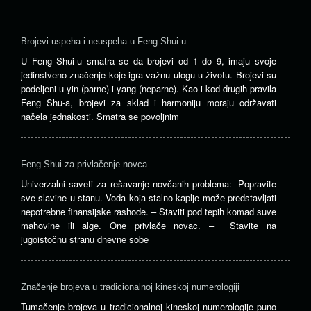
Brojevi uspeha i neuspeha u Feng Shui-u
U Feng Shui-u smatra se da brojevi od 1 do 9, imaju svoje
jedinstveno značenje koje igra važnu ulogu u životu. Brojevi su
podeljeni u yin (parne) i yang (neparne). Kao i kod drugih pravila
Feng Shu-a, brojevi za sklad i harmoniju moraju održavati
načela jednakosti. Smatra se povoljnim
Feng Shui za privlačenje novca
Univerzalni saveti za rešavanje novčanih problema: -Popravite
sve slavine u stanu. Voda koja stalno kaplje može predstavljati
nepotrebne finansijske rashode. – Staviti pod tepih komad suve
mahovine ili alge. One privlače novac. – Stavite na
jugoistočnu stranu dnevne sobe
Značenje brojeva u tradicionalnoj kineskoj numerologiji
Tumačenje brojeva u tradicionalnoj kineskoj numerologije puno