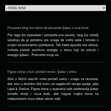
Su
cv
–
Provereni feng šui načini da privučete ljubav u svoj život
blo
vit
Pre nego što poslušate i primenite ove saveta, feng šui učitelji
ene
savetuju da je potrebno pre svega da volite sebe i brinete o
svojim emocionalnim potrebama. Tek kada ispunite ove uslove,
Sv
možete kreirati pozitivnu energiju u domu koji će privući i
u
energiju ljubavi. -Pretvorite svoju so
kuć
ča
i
već
Figura slona u kući privlači novac, ljubav i sreću
nai
Slon u blizini ulaznih vrata privlači sreću i snagu za ukućane,
bez
dok slon u dvorištu štiti kuću od negativnih uticaja spolja, piše
stv
Lepa & Srećna. Figura slona u spavaćoj sobi predstavlja ljubav
im
između dvoje i čuva brak, dok fuigura majke slona sa
va
mladunčetom čuva dobar odnos rodit
zna
u
fen