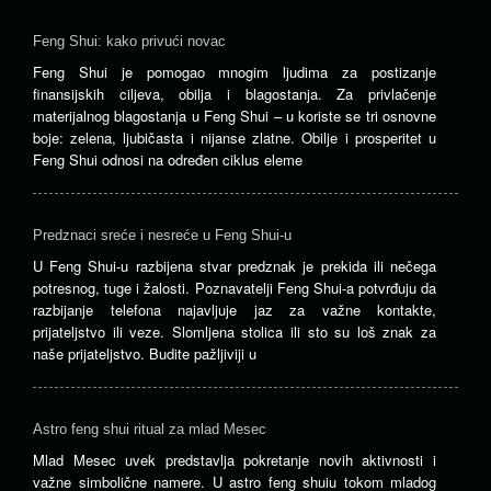
Feng Shui: kako privući novac
Feng Shui je pomogao mnogim ljudima za postizanje
finansijskih ciljeva, obilja i blagostanja. Za privlačenje
materijalnog blagostanja u Feng Shui – u koriste se tri osnovne
boje: zelena, ljubičasta i nijanse zlatne. Obilje i prosperitet u
Feng Shui odnosi na određen ciklus eleme
Predznaci sreće i nesreće u Feng Shui-u
U Feng Shui-u razbijena stvar predznak je prekida ili nečega
potresnog, tuge i žalosti. Poznavatelji Feng Shui-a potvrđuju da
razbijanje telefona najavljuje jaz za važne kontakte,
prijateljstvo ili veze. Slomljena stolica ili sto su loš znak za
naše prijateljstvo. Budite pažljiviji u
Astro feng shui ritual za mlad Mesec
Mlad Mesec uvek predstavlja pokretanje novih aktivnosti i
važne simbolične namere. U astro feng shuiu tokom mladog