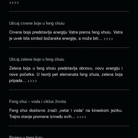
>>>>
Uticaj crvene boje u feng shuiu
Crvena boja predstavlja energiju Vatre prema feng shuiu. Vatra
je uvek bila simbol božanske energije, a može biti…
>>>>
Uticaj zelene boje u feng shuiu
Zelena boja u feng shuiu predstavlja obnovu, novu energiju i
nove početke. U teoriji pet elemenata feng shuia, zelena boja
pripada…
>>>>
Feng shui – voda i ciklus života
Feng shui doslovno znači „vetar i voda“ na kineskom jeziku.
Trajno stanje promene između svih…
>>>>
Brojevi u feng šuiu