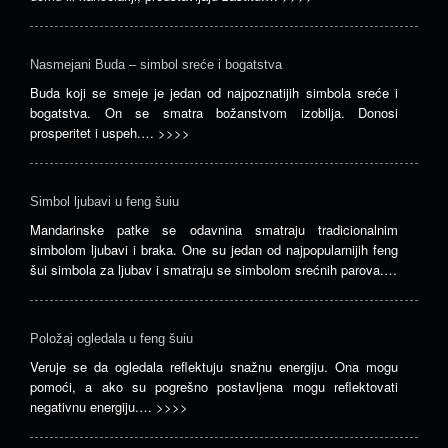
Nasmejani Buda – simbol sreće i bogatstva
Buda koji se smeje je jedan od najpoznatijih simbola sreće i
bogatstva. On se smatra božanstvom izobilja. Donosi
prosperitet i uspeh.…
>>>>
Simbol ljubavi u feng šuiu
Mandarinske patke se odavnina smatraju tradicionalnim
simbolom ljubavi i braka. One su jedan od najpopularnijih feng
šui simbola za ljubav i smatraju se simbolom srećnih parova.…
Položaj ogledala u feng šuiu
Veruje se da ogledala reflektuju snažnu energiju. Ona mogu
pomoći, a ako su pogrešno postavljena mogu reflektovati
negativnu energiju.…
>>>>