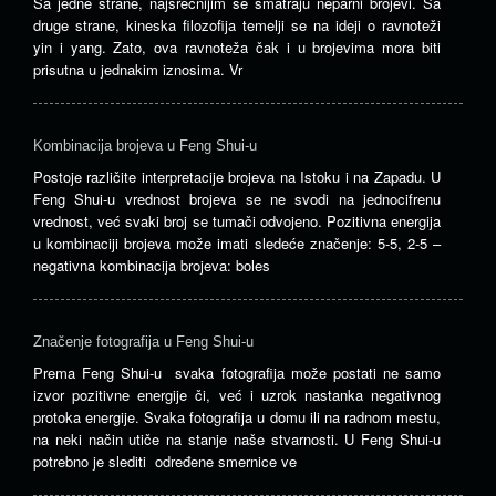
Sa jedne strane, najsrećnijim se smatraju neparni brojevi. Sa
druge strane, kineska filozofija temelji se na ideji o ravnoteži
yin i yang. Zato, ova ravnoteža čak i u brojevima mora biti
prisutna u jednakim iznosima. Vr
Kombinacija brojeva u Feng Shui-u
Postoje različite interpretacije brojeva na Istoku i na Zapadu. U
Feng Shui-u vrednost brojeva se ne svodi na jednocifrenu
vrednost, već svaki broj se tumači odvojeno. Pozitivna energija
u kombinaciji brojeva može imati sledeće značenje: 5-5, 2-5 –
negativna kombinacija brojeva: boles
Značenje fotografija u Feng Shui-u
Prema Feng Shui-u svaka fotografija može postati ne samo
izvor pozitivne energije či, već i uzrok nastanka negativnog
protoka energije. Svaka fotografija u domu ili na radnom mestu,
na neki način utiče na stanje naše stvarnosti. U Feng Shui-u
potrebno je slediti određene smernice ve