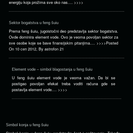
energiju koja prožima sve oko nas.…
>>>>
Sektor bogatstva u feng šuiu
Prema feng šuiu, jugoistočni deo predstavlja sektor bogatstva.
Ovde dominira element vode. Ovo je veoma povoljan sektor za
sve osobe koje se bave finansijskim pitanjima.…
>>>>
Posted
On
10 сеп 2012
,
By
astrofon 21
Element vode – simbol blagostanja u feng šuiu
U feng šuiu element vode je veoma važan. Da bi se
postigao povoljan efekat treba voditi računa gde se
postavlja element vode.…
>>>>
Simbol konja u feng šuiu