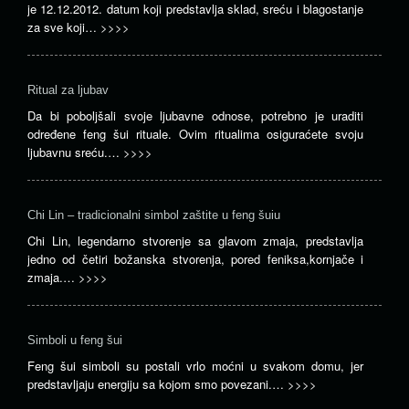
je 12.12.2012. datum koji predstavlja sklad, sreću i blagostanje
za sve koji…
>>>>
Ritual za ljubav
Da bi poboljšali svoje ljubavne odnose, potrebno je uraditi
određene feng šui rituale. Ovim ritualima osiguraćete svoju
ljubavnu sreću.…
>>>>
Chi Lin – tradicionalni simbol zaštite u feng šuiu
Chi Lin, legendarno stvorenje sa glavom zmaja, predstavlja
jedno od četiri božanska stvorenja, pored feniksa,kornjače i
zmaja.…
>>>>
Simboli u feng šui
Feng šui simboli su postali vrlo moćni u svakom domu, jer
predstavljaju energiju sa kojom smo povezani.…
>>>>