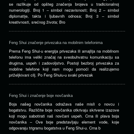
se razlikuje od opšteg značenja brojeva u tradicionalnoj
numerologiji. Broj 1 – simbol nezavisnosti; Broj 2 – simbol
diplomatije, takta i ljubavnih odnosa; Broj 3 – simbol
kreativnosti, srećnog života; Bro
Feng Shui značenje privezaka na mobilnim telefonima
Prema Feng Shui-u energija privezaka ili amajlija na mobilnom
telefonu ima veliki značaj na sveobuhvatnu komunikaciju sa
drugima, uspeh i zadovoljstvo. Postoji bezbroj privezaka za
mobilne telefone koji nam mogu pomoći da realizujemo
priželjkivani cilj. Po Feng Shuiu-u svaki privezak
Feng Shui i značenje boje novčanika
Boja našeg novčanika odražava naše misli o novcu i
bogatstvu. Različite boje novčanika otkrivaju skrivene izazove
koji mogu sabotirati naš novčani uspeh. Crna ili plava boja
novčanika – Ove boje predstavljaju element vode, koje
odgovaraju trigramu bogatstva u Feng Shui-u. Crna b