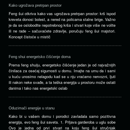
šui
Kako ugrožava pretrpan prostor
dr
Feng šui otkriva kako vas ugrožava pretrpan prostor: krš ispod
ki
kreveta donosi bolest, a nered na policama stalne brige. Važno
ver
je da se oslobodite nepotrebnog krša i stvari koje više ne volite
cv
ili ne rade – sačuvaćete zdravlje, poručuju feng šui majstori.
je
Koncept čistoće u mistič
dir
nos
vit
ene
Feng shui energetsko čišćenje doma
„chi
Prema feng shuiju, energetsko čišćenje jedan je od najvažnijih
…
činilaca za osećaj sigurnosti u domu. Imajte na umu da i sami
u kuću unosimo nelagodu kad se u nju vraćamo nervozni, ljuti
ili nakon neke svađe, a ta teška energija u prostoru može ostati
danima i tako nas energetski oslab
Oduzimači energije u stanu
Kako bi u vašem domu i porodici zavladala samo pozitivna
energija, evo feng šui saveta. 1. Prljava garderoba u uglu sobe
Ovo je jedna od prvi stvari na koju feng šui stručnjak