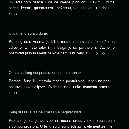
univerzalnom osećaju da će cveće probuditi u svim ljudima
osećaj lepote, gracioznosti, nežnosti, senzualnosti i radosti.…
>>>>
Uticaj feng šuia u domu
Po feng šuiu veoma je bitno mesto stanovanja, jer utiče na
zdravlje, ali isto tako i na slaganje sa partnerom. Važno je
poštovati pravila i veštine koje nam nudi feng šui.…
>>>>
Osnovna feng šui pravila za uspeh u karijeri
Pomoću feng šui metoda možete postići veći uspeh na poslu i
postaviti nove ciljeve. Ovde su data neka osnovna pravila.…
>>>>
Feng šui ritual za neutralisanje negativnosti
Poznato je da je so veoma moćno sredstvo za pročišćenje
životnog prostora. U feng šuiu, so predstavlja element zemlje i