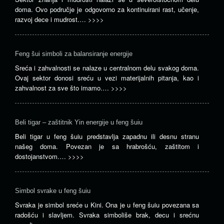
doma. Ovo područje je odgovorno za kontinuirani rast, učenje,
razvoj dece i mudrost.…
>>>>
Feng šui simboli za balansiranje energije
Sreća i zahvalnosti se nalaze u centralnom delu svakog doma.
Ovaj sektor donosi sreću u vezi materijalnih pitanja, kao i
zahvalnost za sve što imamo.…
>>>>
Beli tigar – zaštitnik Yin energije u feng šuiu
Beli tigar u feng šuiu predstavlja zapadnu ili desnu stranu
našeg doma. Povezan je sa hrabrošću, zaštitom i
dostojanstvom.…
>>>>
Simbol svrake u feng šuiu
Svraka je simbol sreće u Kini. Ona je u feng šuiu povezana sa
radošću i slavljem. Svraka simboliše brak, decu i srećnu