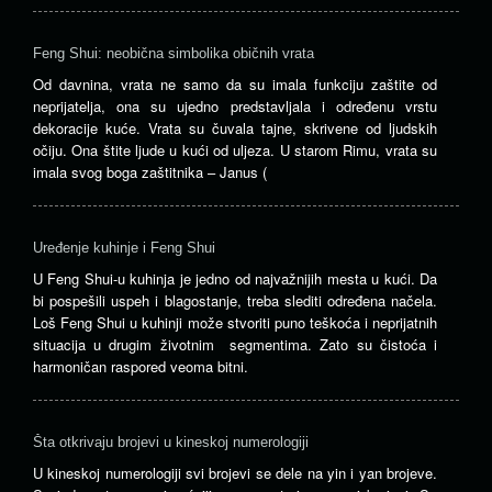
Feng Shui: neobična simbolika običnih vrata
Od davnina, vrata ne samo da su imala funkciju zaštite od
neprijatelja, ona su ujedno predstavljala i određenu vrstu
dekoracije kuće. Vrata su čuvala tajne, skrivene od ljudskih
očiju. Ona štite ljude u kući od uljeza. U starom Rimu, vrata su
imala svog boga zaštitnika – Janus (
Uređenje kuhinje i Feng Shui
U Feng Shui-u kuhinja je jedno od najvažnijih mesta u kući. Da
bi pospešili uspeh i blagostanje, treba slediti određena načela.
Loš Feng Shui u kuhinji može stvoriti puno teškoća i neprijatnih
situacija u drugim životnim segmentima. Zato su čistoća i
harmoničan raspored veoma bitni.
Šta otkrivaju brojevi u kineskoj numerologiji
U kineskoj numerologiji svi brojevi se dele na yin i yan brojeve.