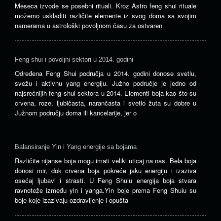
Meseca izvode se posebni rituali. Kroz Astro feng shui rituale
možemo uskladiti različite elemente iz svog doma sa svojim
namerama u astrološki povoljnom času za ostvaren
Feng shui i povoljni sektori u 2014. godini
Određena Feng Shui područja u 2014. godini donose svetlu,
svežu i aktivnu yang energiju. Južno područje je jedno od
najsrećnijih feng shui sektora u 2014. Elementi boja kao što su
crvena, roze, ljubičasta, narančasta i svetlo žuta su dobre u
Južnom području doma ili kancelarije, jer o
Balansiranje Yin i Yang energije sa bojama
Različite nijanse boja mogu imati veliki uticaj na nas. Bela boja
donosi mir, dok crvena boja pokreće jaku energiju i izaziva
osećaj ljubavi i strasti. U Feng Shuiu energija boja stvara
ravnoteže između yin i yanga.Yin boje prema Feng Shuiu su
boje koje izazivaju ozdravljenje i opušta