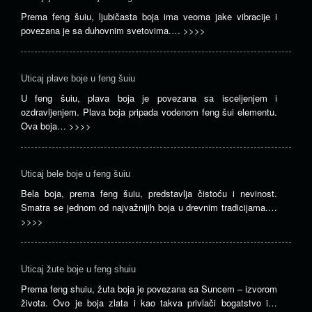
Prema feng šuiu, ljubičasta boja ima veoma jake vibracije i
povezana je sa duhovnim svetovima.…
>>>>
Uticaj plave boje u feng šuiu
U feng šuiu, plava boja je povezana sa isceljenjem i
ozdravljenjem. Plava boja pripada vodenom feng šui elementu.
Ova boja…
>>>>
Uticaj bele boje u feng šuiu
Bela boja, prema feng šuiu, predstavlja čistoću i nevinost.
Smatra se jednom od najvažnijih boja u drevnim tradicijama.…
>>>>
Uticaj žute boje u feng shuiu
Prema feng shuiu, žuta boja je povezana sa Suncem – izvorom
života. Ovo je boja zlata i kao takva privlači bogatstvo i…