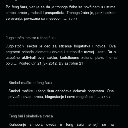
Po feng šuiu, veruje se da je tronoga žaba sa novčićem u ustima,
simbol sreće , radosti i prosperiteta. Tronoga žaba je, po kineskom
verovanju, povezana sa mesecom.…
>>>>
Jugoistočni sektor u feng šuiu
Jugoistočni sektor je deo za sticanje bogatstva i novca. Ovaj
segment pripada elementu drveta i simboliše razvoj i rast. Da bi
uspešno aktivirali ovaj sektor, koristićemo zelenu, plavu i crnu
boju.…
Posted On
21 јун 2012
,
By
astrofon 21
Simbol mačke u feng šuiu
Simbol mačke u feng šuiu označava dolazak bogatstva. Ona
privlači novac, sreću, blagostanje i nove mogućnosti.…
>>>>
Feng šui i simbolika cveća
Korišćenje simbola cveća u feng šuiu temelji se na