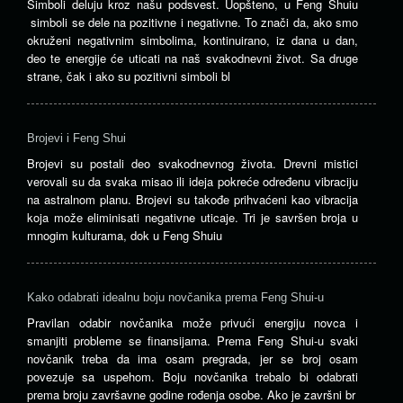
Simboli deluju kroz našu podsvest. Uopšteno, u Feng Shuiu
simboli se dele na pozitivne i negativne. To znači da, ako smo
okruženi negativnim simbolima, kontinuirano, iz dana u dan,
deo te energije će uticati na naš svakodnevni život. Sa druge
strane, čak i ako su pozitivni simboli bl
Brojevi i Feng Shui
Brojevi su postali deo svakodnevnog života. Drevni mistici
verovali su da svaka misao ili ideja pokreće određenu vibraciju
na astralnom planu. Brojevi su takođe prihvaćeni kao vibracija
koja može eliminisati negativne uticaje. Tri je savršen broja u
mnogim kulturama, dok u Feng Shuiu
Kako odabrati idealnu boju novčanika prema Feng Shui-u
Pravilan odabir novčanika može privući energiju novca i
smanjiti probleme se finansijama. Prema Feng Shui-u svaki
novčanik treba da ima osam pregrada, jer se broj osam
povezuje sa uspehom. Boju novčanika trebalo bi odabrati
prema broju završavne godine rođenja osobe. Ako je završni br