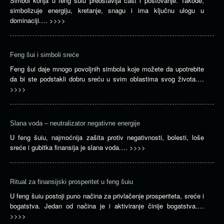
Simbol konja u feng šuiu predstavlja čast i poštovanje. Takođe,
simbolizuje energiju, kretanje, snagu i ima ključnu ulogu u
dominaciji.…
>>>>
Feng šui i simboli sreće
Feng šui daje mnogo povoljnih simbola koje možete da upotrebite
da bi ste podstakli dobru sreću u svim oblastima svog života.…
>>>>
Slana voda – neutralizator negativne energije
U feng šuiu, najmoćnija zašita protiv negativnosti, bolesti, loše
sreće i gubitka finansija je slana voda.…
>>>>
Ritual za finansijski prosperitet u feng šuiu
U feng šuiu postoji puno načina za privlačenje prosperiteta, sreće i
bogatstva. Jedan od načina je i aktiviranje činije bogatstva.…
>>>>