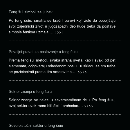
Feng šui simboli za ljubav
Po feng šuiu, smatra se bračni parovi koji žele da poboljšaju
svoj zajednički život u jugozapadni deo kuće treba da postave
simbole feniksa i zmaja.…
>>>>
Povoljni pravci za poslovanje u feng šuiu
Prema feng šui metodi, svaka strana sveta, kao i svaki od pet
elemenata, odgovaraju određenom poslu i u skladu sa tim treba
se pozicionirati prema tim smerovima.…
>>>>
Sektor znanja u feng šuiu
Sektor znanja se nalazi u severoistočnom delu. Po feng šuiu,
ovaj sektor uvek mora biti čist i prohodan.…
>>>>
Severoistočni sektor u feng šuiu