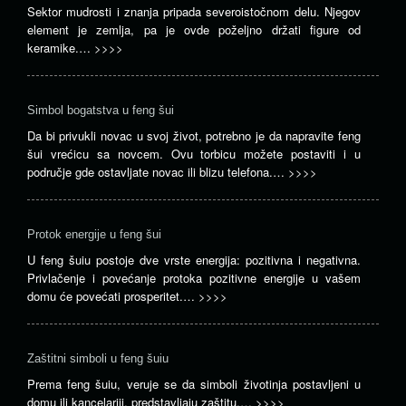
Sektor mudrosti i znanja pripada severoistočnom delu. Njegov
element je zemlja, pa je ovde poželjno držati figure od
keramike.…
>>>>
Simbol bogatstva u feng šui
Da bi privukli novac u svoj život, potrebno je da napravite feng
šui vrećicu sa novcem. Ovu torbicu možete postaviti i u
područje gde ostavljate novac ili blizu telefona.…
>>>>
Protok energije u feng šui
U feng šuiu postoje dve vrste energija: pozitivna i negativna.
Privlačenje i povećanje protoka pozitivne energije u vašem
domu će povećati prosperitet.…
>>>>
Zaštitni simboli u feng šuiu
Prema feng šuiu, veruje se da simboli životinja postavljeni u
domu ili kancelariji, predstavljaju zaštitu.…
>>>>