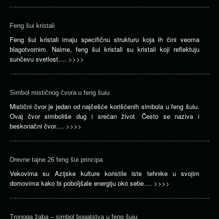
Feng šui kristali
Feng šui kristali imaju specifičnu strukturu koja ih čini veoma
blagotvornim. Naime, feng šui kristali su kristali koji reflektuju
sunčevu svetlost.…
>>>>
Simbol mističnog čvora u feng šuiu
Mistični čvor je jedan od najčešće korišćenih simbola u feng šuiu.
Ovaj čvor simboliše dug i srećan život. Često se naziva i
beskonačni čvor.…
>>>>
Drevne tajne 26 feng šui principa
Vekovima su Azijske kulture koristile iste tehnike u svojim
domovima kako bi poboljšale energiju oko sebe.…
>>>>
Tronoga žaba – simbol bogatstva u feng šuiu