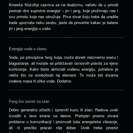
Kineska filozofija zasniva se na dualizmu, načelu da u prirodi
postoje dve suprotne energije – jin i jang, koje prožimaju nas i
svu prirodu koja nas okružuje. Prva stvar koju treba da uradite
kada upoznate neku osobu, jeste da proverite kakav je balans
jin i jang energija u vaše
Energija vode u stanu
Voda, po principima feng šuija, može doneti neizmernu sreću i
blagostanje, ali morate se pridržavati osnovnih pravila za njeno
korišćenje. Kako biste aktivirali vodenu energiju, potrebno je
nešto što će simbolisati taj element. To može biti stvarna
vodena masa ili slika vode. Dodatno
Feng šui saveti za stan
Dobro generalno očistiti i spremiti kuću ili stan. Radove uvek
izvoditi s leve strane na desno. Pretrpan prostor stvara
probleme u komunikaciji i proizvodi loše energetske vibracije,
ali ni previše prazan nije dobar. Uvek treba prostor