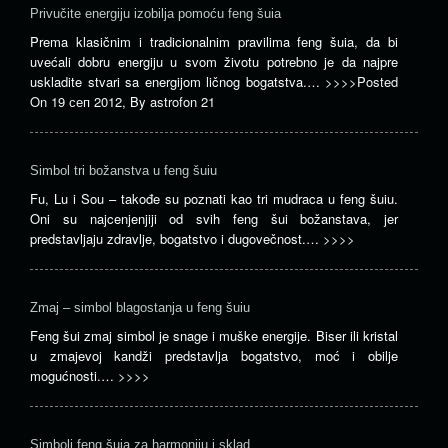
Privučite energiju izobilja pomoću feng šuia
Prema klasičnim i tradicionalnim pravilima feng šuia, da bi
uvećali dobru energiju u svom životu potrebno je da najpre
uskladite stvari sa energijom ličnog bogatstva.…
>>>>
Posted
On
19 сеп 2012
,
By
astrofon 21
Simbol tri božanstva u feng šuiu
Fu, Lu i Sou – takođe su poznati kao tri mudraca u feng šuiu.
Oni su najcenjenjiji od svih feng šui božanstava, jer
predstavljaju zdravlje, bogatstvo i dugovečnost.…
>>>>
Zmaj – simbol blagostanja u feng šuiu
Feng šui zmaj simbol je snage i muške energije. Biser ili kristal
u zmajevoj kandži predstavlja bogatstvo, moć i obilje
mogućnosti.…
>>>>
Simboli feng šuia za harmoniju i sklad