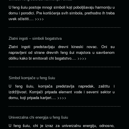
U feng šuiu postoje mnogi simboli koji poboljšavaju harmoniju u
domu i porodici. Pre korišćenja svih simbola, prethodno ih treba
uvek očistiti.…
>>>>
Zlatni ingoti – simboli bogatstva
Zlatni ingoti predstavljaju drevni kineski novac. Oni su
napravljeni od strane drevnih feng šui majstora u savršenom
obliku kako bi emitovali chi bogatstvo.…
>>>>
Simbol kornjače u feng šuiu
U feng šuiu, kornjača predstavlja napredak, zaštitu i
izdržljivost. Kornjači pripada element vode i severni sektor u
domu, koji pripada karijeri.…
>>>>
Univerzalna chi energija u feng šuiu
U feng šuiu, chi je izraz za univerzalnu energiju, odnosno,