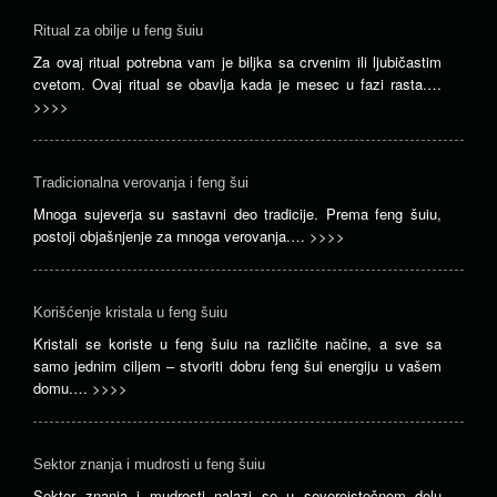
Ritual za obilje u feng šuiu
Za ovaj ritual potrebna vam je biljka sa crvenim ili ljubičastim
cvetom. Ovaj ritual se obavlja kada je mesec u fazi rasta.…
>>>>
Tradicionalna verovanja i feng šui
Mnoga sujeverja su sastavni deo tradicije. Prema feng šuiu,
postoji objašnjenje za mnoga verovanja.…
>>>>
Korišćenje kristala u feng šuiu
Kristali se koriste u feng šuiu na različite načine, a sve sa
samo jednim ciljem – stvoriti dobru feng šui energiju u vašem
domu.…
>>>>
Sektor znanja i mudrosti u feng šuiu
Sektor znanja i mudrosti nalazi se u severoistočnom delu