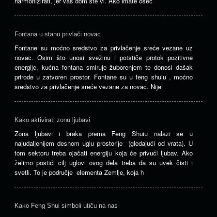
harmonizirati, jer vaš dom ste vi. Ako imate oseć
Fontana u stanu privlači novac
Fontane su moćno sredstvo za privlačenje sreće vezane uz
novac. Osim što unosi svežinu i potstiče protok pozitivne
energije, kućna fontana smiruje žuborenjem te donosi dašak
prirode u zatvoren prostor. Fontane su u feng shuiu , moćno
sredstvo za privlačenje sreće vezane za novac. Nije
Kako aktivirati zonu ljubavi
Zona ljubavi i braka prema Feng Shuiu nalazi se u
najudaljenijem desnom uglu prostorije (gledajući od vrata). U
tom sektoru treba ojačati energiju koja će privući ljubav. Ako
želimo postići cilj uglovi ovog dela treba da su uvek čisti i
svetli. To je područje elementa Zemlje, koja h
Kako Feng Shui simboli utiču na nas