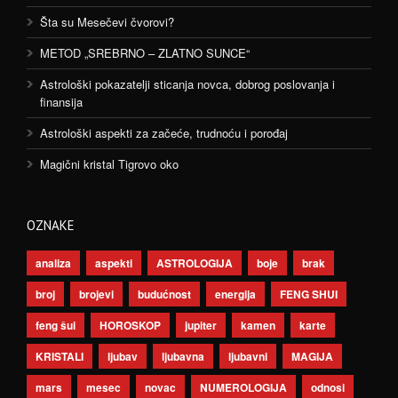
Šta su Mesečevi čvorovi?
METOD „SREBRNO – ZLATNO SUNCE“
Astrološki pokazatelji sticanja novca, dobrog poslovanja i
finansija
Astrološki aspekti za začeće, trudnoću i porođaj
Magični kristal Tigrovo oko
OZNAKE
analiza
aspekti
ASTROLOGIJA
boje
brak
broj
brojevi
budućnost
energija
FENG SHUI
feng šui
HOROSKOP
jupiter
kamen
karte
KRISTALI
ljubav
ljubavna
ljubavni
MAGIJA
mars
mesec
novac
NUMEROLOGIJA
odnosi