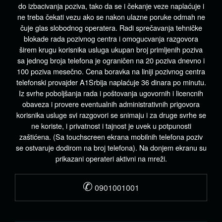
do izbacivanja poziva, tako da se i čekanje veze naplaćuje i
ne treba čekati vezu ako se nakon ulazne poruke odmah ne
čuje glas slobodnog operatera. Radi sprečavanja tehničke
blokade rada pozivnog centra i omogucvanja razgovora
širem krugu korisnika usluga ukupan broj primljenih poziva
sa jednog broja telefona je ograničen na 20 poziva dnevno i
100 poziva mesečno. Cena boravka na liniji pozivnog centra
telefonski provajder A1Srbija naplaćuje 36 dinara po minutu.
Iz svrhe poboljšanja rada i poštovanja ugovornih i licencnih
obaveza i provere eventualnih administrativnih prigovora
korisnika usluge svi razgovori se snimaju i za druge svrhe se
ne koriste, i privatnost i tajnost je uvek u potpunosti
zaštićena. (Sa touchscreen ekrana mobilnih telefona poziv
se ostvaruje dodirom na broj telefona). Na donjem ekranu su
prikazani operateri aktivni na mreži.
✆
0901001001