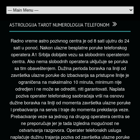
ASTROLOGIJA TAROT NUMEROLOGIJA TELEFONOM
Radno vreme astro pozivnog centra je od 8 sati ujutru do 24
sati u ponoć. Nakon ulazne besplatne poruke telefonskog
operatera A1 Srbija dobijate vezu sa slobodnim operaterom
centra. Ako nema slobodnih operatera uključuje se poruka
sa tim obaveštenjem. Dužina perioda boravka na liniji od
završetka ulazne poruke do izbacivanja sa pristupne linije je
ograničena na maksimalno 10 minuta, minimum nije
odredjen i ne može se odrediti, niti garantovati. Naplata
poziva operater telefonskog saobraćaja vrši na osnovu
dužine boravka na liniji od momenta završetka ulazne poruke
i prebacivanja na servis i traje do momenta prekidanja veze.
Prebacivanje veze sa jednog na drugog operatera centra se
ne preporučuje jer je tada izgledna mogućnost ne
ostvarivanja razgovora. Operater telefonskih usluga
naplaćuje dužinu trajanja poziva od završetka ulazne poruke