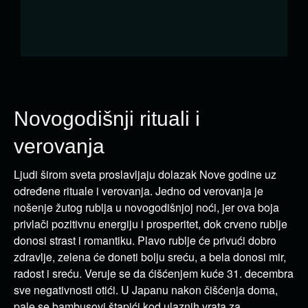
Novogodišnji rituali i
verovanja
Ljudi širom sveta proslavljaju dolazak Nove godine uz
određene rituale i verovanja. Jedno od verovanja je
nošenje žutog rublja u novogodišnjoj noći, jer ova boja
privlači pozitivnu energiju i prosperitet, dok crveno rublje
donosi strast i romantiku. Plavo rublje će privući dobro
zdravlje, zelena će doneti bolju sreću, a bela donosi mir,
radost i sreću. Veruje se da ćišćenjem kuće 31. decembra
sve negativnosti otići. U Japanu nakon čišćenja doma,
pale se bambusovi štapići kod ulaznih vrata za