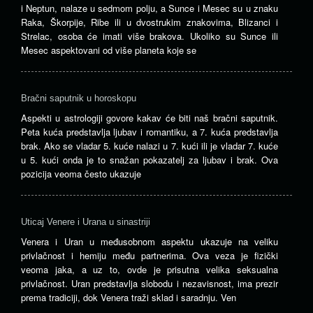
i Neptun, nalaze u sedmom polju, a Sunce i Mesec su u znaku
Raka, Škorpije, Ribe ili u dvostrukim znakovima, Blizanci i
Strelac, osoba će imati više brakova. Ukoliko su Sunce ili
Mesec aspektovani od više planeta koje se
Bračni saputnik u horoskopu
Aspekti u astrologiji govore kakav će biti naš bračni saputnik.
Peta kuća predstavlja ljubav i romantiku, a 7. kuća predstavlja
brak. Ako se vladar 5. kuće nalazi u 7. kući ili je vladar 7. kuće
u 5. kući onda je to snažan pokazatelj za ljubav i brak. Ova
pozicija veoma često ukazuje
Uticaj Venere i Urana u sinastriji
Venera i Uran u međusobnom aspektu ukazuje na veliku
privlačnost i hemiju među partnerima. Ova veza je fizički
veoma jaka, a uz to, ovde je prisutna velika seksualna
privlačnost. Uran predstavlja slobodu i nezavisnost, ima prezir
prema tradiciji, dok Venera traži sklad i saradnju. Ven