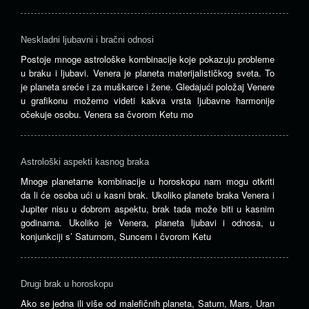
Neskladni ljubavni i bračni odnosi
Postoje mnoge astrološke kombinacije koje pokazuju probleme
u braku i ljubavi. Venera je planeta materijalističkog sveta. To
je planeta sreće i za muškarce i žene. Gledajući položaj Venere
u grafikonu možemo videti kakva vrsta ljubavne harmonije
očekuje osobu. Venera sa čvorom Ketu mo
Astrološki aspekti kasnog braka
Mnoge planetarne kombinacije u horoskopu nam mogu otkriti
da li će osoba ući u kasni brak. Ukoliko planete braka Venera i
Jupiter nisu u dobrom aspektu, brak tada može biti u kasnim
godinama. Ukoliko je Venera, planeta ljubavi i odnosa, u
konjunkciji s’ Saturnom, Suncem i čvorom Ketu
Drugi brak u horoskopu
Ako se jedna ili više od malefičnih planeta, Saturn, Mars, Uran