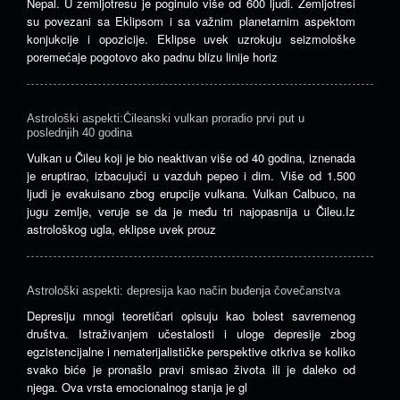
Nepal. U zemljotresu je poginulo više od 600 ljudi. Zemljotresi
su povezani sa Eklipsom i sa važnim planetarnim aspektom
konjukcije i opozicije. Eklipse uvek uzrokuju seizmološke
poremećaje pogotovo ako padnu blizu linije horiz
Astrološki aspekti:Čileanski vulkan proradio prvi put u
poslednjih 40 godina
Vulkan u Čileu koji je bio neaktivan više od 40 godina, iznenada
je eruptirao, izbacujući u vazduh pepeo i dim. Više od 1.500
ljudi je evakuisano zbog erupcije vulkana. Vulkan Calbuco, na
jugu zemlje, veruje se da je među tri najopasnija u Čileu.Iz
astrološkog ugla, eklipse uvek prouz
Astrološki aspekti: depresija kao način buđenja čovečanstva
Depresiju mnogi teoretičari opisuju kao bolest savremenog
društva. Istraživanjem učestalosti i uloge depresije zbog
egzistencijalne i nematerijalističke perspektive otkriva se koliko
svako biće je pronašlo pravi smisao života ili je daleko od
njega. Ova vrsta emocionalnog stanja je gl