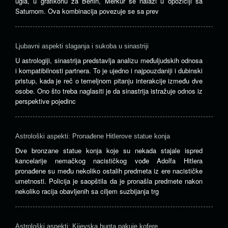
ugla, u grafikonu za Berlin, Merkur se nalazi u opoziciji sa
Saturnom. Ova kombinacija povezuje se sa prev
Ljubavni aspekti slaganja i sukoba u sinastriji
U astrologiji, sinastrija predstavlja analizu međuljudskih odnosa
i kompatibilnosti partnera. To je ujedno i najpouzdaniji i dubinski
pristup, kada je reč o temeljnom pitanju interakcije između dve
osobe. Ono što treba naglasiti je da sinastrija istražuje odnos iz
perspektive pojedinc
Astrološki aspekti: Pronađene Hitlerove statue konja
Dve bronzane statue konja koje su nekada stajale ispred
kancelarije nemačkog nacističkog vođe Adolfa Hitlera
pronađene su među nekoliko ostalih predmeta iz ere nacističke
umetnosti. Policija je saopštila da je pronašla predmete nakon
nekoliko racija obavljenih sa ciljem suzbijanja trg
Astrološki aspekti: Kijevska hunta pakuje kofere