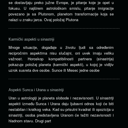
se dostavljaju preko južne Evrope, je pitanje koje je opet u
fokusu. U najširem astrološkom smislu, pitanje imigracije
povezano je sa Plutonom, planetom transformacije koja se
nalazi u znaku jarca. Ovaj položaj Plutona
Karmički aspekti u sinastriji
Mnoge situacije, događaje u životu ljudi sa određenim
recipročnim aspektima nisu slučajni, oni uvek imaju veliku
važnost. Horoskop kompatibilnosti partnera (sinastrija)
pokazuje položaj planeta (karmički aspekti), u kojoj je vidljiv
uzrok susreta dve osobe. Sunce ili Mesec jedne osobe
Aspekti Sunca i Urana u sinastriji
Uran u astrologiji je planeta slobode i nezavisnosti. U sinastriji
aspekti između Sunca i Urana daju ljubavni odnos koji će biti
nestabilan i kratkog veka. Kad su prisutni kvadrat ili opozicija u
sinastriji, osoba predstavljena Uranom će težiti nezavisnosti i
hladnom stavu. Drugi part