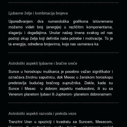
Ljubavne želje i kombinacija brojeva
Upoređivanjem dva numerološka grafikona istovremeno
možemo videti broj (energije) u različitim komponentama,
slaganju i događajima. Unutar našeg imena svakog od nas
postoji skup želja koji definiše naše potrebe i motivacije. To je
ta energija, određena brojevima, koja nas usmerava ka
Astrološki aspekti ljubavne i bračne sreće
Sunce u horoskopu muškarca je posebno važan signifikator i
označava životnu saputnicu, dok Mesec u ženskom horoskopu
predstavlja budućeg bračnog supružnika. Dakle, kada su
Sunce i Mesec u dobrom aspektu međusobno, ili su sa
Venerom planetom ljubavi ili Jupiterom- planetom dobronamern
Astrološki aspekti razvoda i prekida veze
Tranzitni Uran u opoziciji i kvadratu sa Suncem, Mesecom,