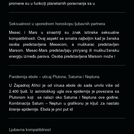
promene su u funkciji planetarnih poravnanja sa u
Seksualnost u uporednom horoskopu ljubavnih partnera
Mesec i Mars u sinastriji su znak istinske seksualne
kompatibilnosti. Ovaj aspekt se smatra najboljim kad je ženska
osoba predstavljena Mesecom, a muškarac predstavljen
Marsom. Mesec-Mars predstavljaju yin/yang ili mušku/žensku
energiju između parova. Osoba predstavljena Marsom može i
Pandemija ebole – uticaj Plutona, Saturna i Neptuna
U Zapadnoj Africi je od virusa ebole do sada umrlo više od
2.400 ljudi. Iz astrološkog ugla ova epidemija je povezana sa
Plutonom koji se nalazi oko Saturna i Neptuna ove godine.
Kombinacija Saturn – Neptun u grafikonu je ključ za nastalo
širenje epidemije. Ebola je prvi put id
Ljubavna kompatibilnost