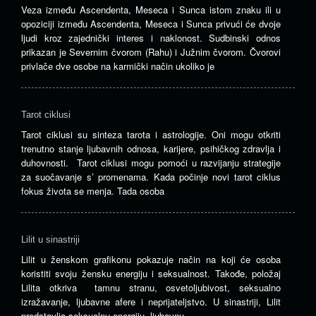
Veza između Ascendenta, Meseca i Sunca istom znaku ili u
opoziciji između Ascendenta, Meseca i Sunca privući će dvoje
ljudi kroz zajednički interes i naklonost. Sudbinski odnos
prikazan je Severnim čvorom (Rahu) i Južnim čvorom. Čvorovi
privlače dve osobe na karmički način ukoliko je
Tarot ciklusi
Tarot ciklusi su sinteza tarota i astrologije. Oni mogu otkriti
trenutno stanje ljubavnih odnosa, karijere, psihičkog zdravlja i
duhovnosti. Tarot ciklusi mogu pomoći u razvijanju strategije
za suočavanje s’ promenama. Kada počinje novi tarot ciklus
fokus života se menja. Tada osoba
Lilit u sinastriji
Lilit u ženskom grafikonu pokazuje način na koji će osoba
koristiti svoju žensku energiju i seksualnost. Takođe, položaj
Lilita otkriva tamnu stranu, osvetoljubivost, seksualno
izražavanje, ljubavne afere i neprijateljstvo. U sinastriji, Lilit
predstavlja seksualnu energiju, ljubavnu