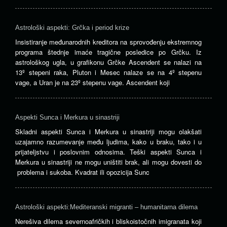
Astrološki aspekti: Grčka i period krize
Insistiranje međunarodnih kreditora na sprovođenju ekstremnog
programa štednje imaće tragične posledice po Grčku. Iz
astrološkog ugla, u grafikonu Grčke Ascendent se nalazi na
13º stepeni raka, Pluton i Mesec nalaze se na 4º stepenu
vage, a Uran je na 23º stepenu vage. Ascendent koji
Aspekti Sunca i Merkura u sinastriji
Skladni aspekti Sunca i Merkura u sinastriji mogu olakšati
uzajamno razumevanje među ljudima, kako u braku, tako i u
prijateljstvu i poslovnim odnosima. Teški aspekti Sunca i
Merkura u sinastriji ne mogu uništiti brak, ali mogu dovesti do
problema i sukoba. Kvadrat ili opozicija Sunc
Astrološki aspekti:Mediteranski migranti – humanitarna dilema
Nerešiva ​​dilema severnoafričkih i bliskoistočnih imigranata koji