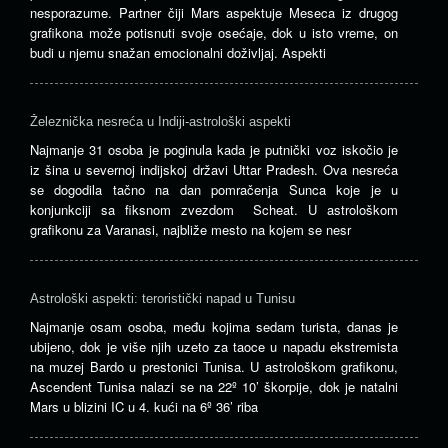
nesporazume. Partner čiji Mars aspektuje Meseca iz drugog
grafikona može potisnuti svoje osećaje, dok u isto vreme, on
budi u njemu snažan emocionalni doživljaj. Aspekti
Železnička nesreća u Indiji-astrološki aspekti
Najmanje 31 osoba je poginula kada je putnički voz iskočio je
iz šina u severnoj indijskoj državi Uttar Pradesh. Ova nesreća
se dogodila tačno na dan pomračenja Sunca koje je u
konjunkciji sa fiksnom zvezdom Scheat. U astrološkom
grafikonu za Varanasi, najbliže mesto na kojem se nesr
Astrološki aspekti: teroristički napad u Tunisu
Najmanje osam osoba, među kojima sedam turista, danas je
ubijeno, dok je više njih uzeto za taoce u napadu ekstremista
na muzej Bardo u prestonici Tunisa. U astrološkom grafikonu,
Ascendent Tunisa nalazi se na 22º 10’ škorpije, dok je natalni
Mars u blizini IC u 4. kući na 6º 36’ riba