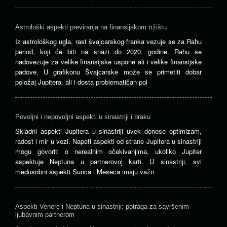
Astrološki aspekti previranja na finansijskom tržištu
Iz astrološkog ugla, rast švajcarskog franka vezuje se za Rahu
period, koji će biti na snazi do 2020. godine. Rahu se
nadovezuje za velike finansijske uspone ali i velike finansijske
padove. U grafikonu Švajcarske može se primetiti dobar
položaj Jupitera, ali i dosta problematičan pol
Povoljni i nepovoljni aspekti u sinastriji i braku
Skladni aspekti Jupitera u sinastriji uvek donose optimizam,
radost i mir u vezi. Napeti aspekti od strane Jupitera u sinastriji
mogu govoriti o nerealnim očekivanjima, ukoliko Jupiter
aspektuje Neptuna u partnerovoj karti. U sinastriji, svi
međusobni aspekti Sunca i Meseca imaju važn
Aspekti Venere i Neptuna u sinastriji: potraga za savršenim
ljubavnim partnerom