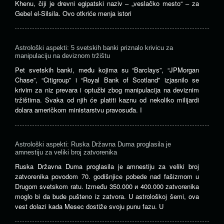
Khenu, čiji je drevni egipatski naziv – „veslačko mesto“ – za
Gebel el-Silsila. Ovo otkriće menja istori
Astrološki aspekti: 5 svetskih banki priznalo krivicu za
manipulaciju na deviznom tržištu
Pet svetskih banki, među kojima su “Barclays”, “JPMorgan
Chase”, “Citigroup” i “Royal Bank of Scotland” izjasnilo se
krivim za niz prevara i optužbi zbog manipulacija na deviznim
tržištima. Svaka od njih će platiti kaznu od nekoliko milijardi
dolara američkom ministarstvu pravosuđa. I
Astrološki aspekti: Ruska Državna Duma proglasila je
amnestiju za veliki broj zatvorenika
Ruska Državna Duma proglasila je amnestiju za veliki broj
zatvorenika povodom 70. godišnjice pobede nad fašizmom u
Drugom svetskom ratu. Između 350.000 и 400.000 zatvorenika
moglo bi da bude pušteno iz zatvora. U astrološkoj šemi, ova
vest dolazi kada Mesec dostiže svoju punu fazu. U