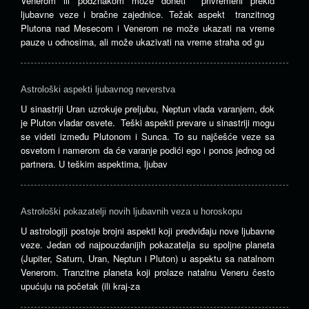
Venerom ili podznakom može doneti privremeni prekid
ljubavne veze i bračne zajednice. Težak aspekt tranzitnog
Plutona nad Mesecom i Venerom ne može ukazati na vreme
pauze u odnosima, ali može ukazivati ​​na vreme straha od gu
Astrološki aspekti ljubavnog neverstva
U sinastriji Uran uzrokuje preljubu, Neptun vlada varanjem, dok
je Pluton vladar osvete. Teški aspekti prevare u sinastriji mogu
se videti između Plutonom i Sunca. To su najčešće veze sa
osvetom i namerom da će varanje podići ego i ponos jednog od
partnera. U teškim aspektima, ljubav
Astrološki pokazatelji novih ljubavnih veza u horoskopu
U astrologiji postoje brojni aspekti koji predviđaju nove ljubavne
veze. Jedan od najpouzdanijih pokazatelja su spoljne planeta
(Jupiter, Saturn, Uran, Neptun i Pluton) u aspektu sa natalnom
Venerom. Tranzitne planeta koji prolaze ​​natalnu Veneru često
upućuju na početak (ili kraj-za