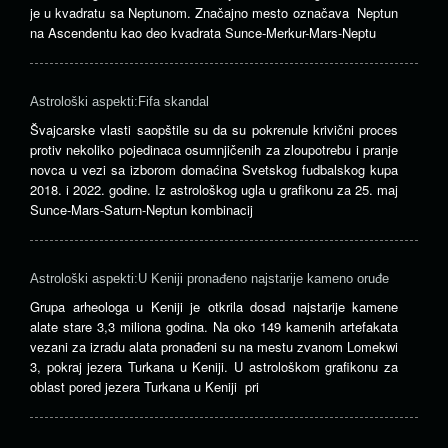
je u kvadratu sa Neptunom. Značajno mesto označava Neptun
na Ascendentu kao deo kvadrata Sunce-Merkur-Mars-Neptu
Astrološki aspekti:Fifa skandal
Švajcarske vlasti saopštile su da su pokrenule krivični proces
protiv nekoliko pojedinaca osumnjičenih za zloupotrebu i pranje
novca u vezi sa izborom domaćina Svetskog fudbalskog kupa
2018. i 2022. godine. Iz astrološkog ugla u grafikonu za 25. maj
Sunce-Mars-Saturn-Neptun kombinacij
Astrološki aspekti:U Keniji pronađeno najstarije kameno oruđe
Grupa arheologa u Keniji je otkrila dosad najstarije kamene
alate stare 3,3 miliona godina. Na oko 149 kamenih artefakata
vezani za izradu alata pronađeni su na mestu zvanom Lomekwi
3, pokraj jezera Turkana u Keniji. U astrološkom grafikonu za
oblast pored jezera Turkana u Keniji pri