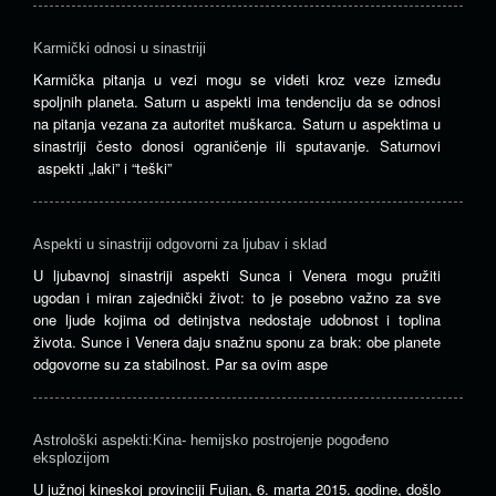
Karmički odnosi u sinastriji
Karmička pitanja u vezi mogu se videti kroz veze između
spoljnih planeta. Saturn u aspekti ima tendenciju da se odnosi
na pitanja vezana za autoritet muškarca. Saturn u aspektima u
sinastriji često donosi ograničenje ili sputavanje. Saturnovi
aspekti „laki” i “teški”
Aspekti u sinastriji odgovorni za ljubav i sklad
U ljubavnoj sinastriji aspekti Sunca i Venera mogu pružiti
ugodan i miran zajednički život: to je posebno važno za sve
one ljude kojima od detinjstva nedostaje udobnost i toplina
života. Sunce i Venera daju snažnu sponu za brak: obe planete
odgovorne su za stabilnost. Par sa ovim aspe
Astrološki aspekti:Kina- hemijsko postrojenje pogođeno
eksplozijom
U južnoj kineskoj provinciji Fujian, 6. marta 2015. godine, došlo