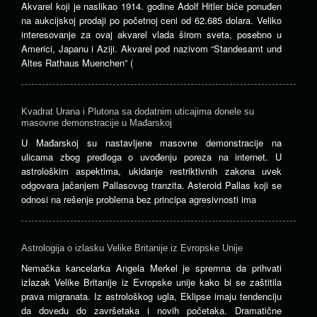
Akvarel koji je naslikao 1914. godine Adolf Hitler biće ponuđen
na aukcijskoj prodaji po početnoj ceni od 62.685 dolara. Veliko
interesovanje za ovaj akvarel vlada širom sveta, posebno u
Americi, Japanu i Aziji. Akvarel pod nazivom “Standesamt und
Altes Rathaus Muenchen” (
Kvadrat Urana i Plutona sa dodatnim uticajima donele su
masovne demonstracije u Mađarskoj
U Mađarskoj su nastavljene masovne demonstracije na
ulicama zbog predloga o uvođenju poreza na internet. U
astrološkim aspektima, ukidanje restriktivnih zakona uvek
odgovara jačanjem Pallasovog tranzita. Asteroid Pallas koji se
odnosi na rešenje problema bez principa agresivnosti ima
Astrologija o izlasku Velike Britanije iz Evropske Unije
Nemačka kancelarka Angela Merkel je spremna da prihvati
izlazak Velike Britanije iz Evropske unije kako bi se zaštitila
prava migranata. Iz astrološkog ugla, Eklipse imaju tendenciju
da dovedu do završetaka i novih početaka. Dramatične