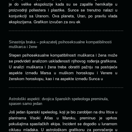
je do velike ekspolozije kada su se zapalile hemikalije u
proizvodnji poliestera i plastike. Sunce se trenutno nalazi u
konjunkciji sa Uranom. Ova planeta, Uran, po pravilu vlada
eksplozijama. Grafikon izvučen za ovu ek
Sinastrija braka – pokazatelj psihoseksualne kompatibilnosti
muškarca i žene
Stepen psihoseksualne kompatibilnosti muškarca i žena može
se predvideti analizom usklađenosti njihovog rođenja grafikona.
U analizi muškarca i žena treba obratiti pažnju na postojeće
aspekte između Marsa u muškom horoskopu i Venere u
ženskom horoskopu, kao i na aspekte između Sunca u
Astrološki aspekti: dvojica španskih speleologa preminula,
spasen samo jedan
Još jedan španski speleolog, koji je bio zarobljen na dnu litice u
planinama Visoki Atlas u Maroku, preminuo je uprkos
pokušajima spasilačkih ekipa. Incident se dogodio u lunarnom
ciklusu mlađaka. U astrološkom grafikonu za pomračenje u