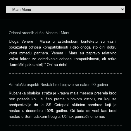
Odnosi srodnih duša: Venera i Mars
Uloga Venere i Marsa u astrološkom kontekstu su važni
pokazatelji odnosa kompatibilnosti i deo onoga što čini dobru
vezu između partnera. Venera i Mars su zapravo relativno
važni faktori za određivanje odnosa kompatibilnosti, ali retko
“karmički pokazatelji.” Oni su dobri
Astrološki aspekti:Nestali brod pojavio se nakon 90 godina
Kubanska obalska straža je krajem maja meseca presrela brod
bez posade koji je išao prema njihovom ostrvu, za koji se
predpostavlja da je SS Cotopaxi skitnica parobrod koji je
nestao u decembru 1925. godine. Od tada se vodi kao brod
nestao u Bermudskom trouglu. Učinak pomračine ne nes