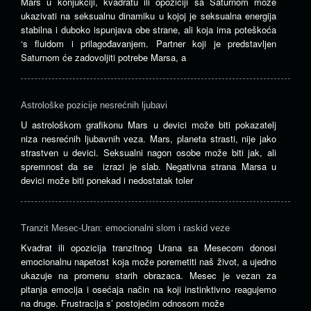
Mars u konjukciji, kvadratu ili opoziciji sa Saturnom može
ukazivati ​​na seksualnu dinamiku u kojoj je seksualna energija
stabilna i duboko ispunjava obe strane, ali koja ima poteškoća
‘s fluidom i prilagođavanjem. Partner koji je predstavljen
Saturnom će zadovoljiti potrebe Marsa, a
Astrološke pozicije nesrećnih ljubavi
U astrološkom grafikonu Mars u devici može biti pokazatelj
niza nesrećnih ljubavnih veza. Mars, planeta strasti, nije jako
strastven u devici. Seksualni nagon osobe može biti jak, ali
spremnost da se izrazi je slab. Negativna strana Marsa u
devici može biti ponekad i nedostatak toler
Tranzit Mesec-Uran: emocionalni slom i raskid veze
Kvadrat ili opozicija tranzitnog Urana sa Mesecom donosi
emocionalnu napetost koja može poremetiti naš život, a ujedno
ukazuje na promenu starih obrazaca. Mesec je vezan za
pitanja emocija i osećaja način na koji instinktivno reagujemo
na druge. Frustracija s’ postojećim odnosom može