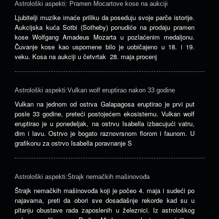
Astrološki aspekti: Pramen Mocartove kose na aukciji
Ljubitelji muzike imaće priliku da poseduju svoje parče istorije.
Aukcijska kuća Sotbi (Sotheby) ponudiće na prodaju pramen
kose Wolfgang Amadeus Mozarta u pozlaćenim medaljonu.
Čuvanje kose kao uspomene bilo je uobičajeno u 18. i 19.
veku. Kosa na aukciji u četvrtak 28. maja procenj
Astrološki aspekti:Vulkan wolf eruptirao nakon 33 godine
Vulkan na jednom od ostrva Galapagosa eruptirao je prvi put
posle 33 godine, preteći postojećem ekosistemu. Vulkan wolf
eruptirao je u ponedeljak, na ostrvu Isabella izbacujući vatru,
dim i lavu. Ostrvo je bogato raznovrsnom florom i faunom. U
grafikonu za ostrvo Isabella poravnanje S
Astrološki aspekti:Štrajk nemačkih mašinovođa
Štrajk nemačkih mašinovođa koji je počeo 4. maja i sudeći po
najavama, preti da obori sve dosadašnje rekorde kad su u
pitanju obustave rada zaposlenih u železnici. Iz astrološkog