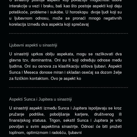
interakcije u vezi i braku, baš kao što postoje aspekti koji daju
poteškoće, probleme i sukobe. U horoskopu dvoje ljudi koji su
u ljubavnom odnosu, može se pronaći mnogo negativnih
korelacija između dva aspekta koji sprečavaj
Ljubavni aspekti u sinastriji
U sinastriji uprkos obilju aspekata, mogu se razlikovati dva
glavna tzv, dominantna. Oni su ti koji određuju odnose među
ljudima. Oni su osnova za klasifikaciju stilova ljubavi. Aspekti
Sunca i Meseca donose miran i skladan osećaj sa dozom želje
za fizičkim kontaktom. Ovo je aspekt ko
Aspekti Sunca i Jupitera u sinastriji
U sinastriji aspekti između Sunca i Jupitera ispoljavaju se kroz
pružanje podrške, poboljšanje karijere, društvenog ili
finansijskog statusa. Trigon, sekstil Sunca i Jupitera je vrlo
povoljan u svim aspektima sinastrije. Odnosi će biti prožeti
toplinom, optimizmom i radošću, ljubavni