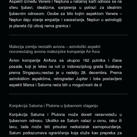
Aspekti između Venere i Neptuna u natalnoj karti odnose se na
sferu ljubavi, idealizma, sanjarenja u potrazi za idealnim
ljubavnim odnosom. Osobe sa bilo kojim aspektom Venera –
Neptun daju stanje empatije i saosećanja. Neptun u astrologiji
je planeta čiji uticaj nema granica i
Malezija zemlja nestalih aviona – astrološki aspekti
novonestalog aviona malezijske kompanije Air Asia
Avion kompanije AirAsia sa ukupno 162 putnika i člana
posade, koji je leteo na ruti iz indonezijskog grada Surabaye
prema Singapuru,nestao je u nedelju 28. decembra. Prema
astrološkim aspektima, retrogradan Jupiter i loše postavljeni
aspekti Marsa i Saturna neće biti u mogućnosti da d
Konjukcija Saturna i Plutona u ljubavnom slaganju
Konjukcija Saturna i Plutona može doneti neravnotežu u
ljubavnom odnosu. Ukoliko se Saturn nalazi u ovnu, raku ili
lavu, tada može biti prisutan nedostatak samopouzdanja.
Saturn podrazumeva ograničenja koja služe kao prepreka za