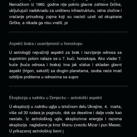
Nemačkom iz 1960. godine nije pokrio glavne zahteve Grčke,
uključujući nadoknadu za uništenu infrastrukturu, ratne zločine i
vraćanje prinudnog zajma koji su nacisti uzeli od okupirane
Grčke, a nikada ga nisu vratili, pr
Aspekti braka i usamljenosti u horoskopu
U astrologiji najvažniji aspekti za brak i razvijanje odnosa sa
suprotnim polom nalaze se u 7. kući. horoskopa. Ako vladar 7.
kuće (kuća odnosa i braka) ima jak status i skladan glavni
aspekt (trigon, sekstil) sa drugim planetama, osoba neće imati
ozbiljne probleme u odnosima sa supro
Eksplozija u rudniku u Donjecku – astrološki aspekti
U eksploziji u rudniku uglja u istočnom delu Ukrajine, 4. marta,
više od 30 rudara je poginulo, dok se desetine i dalje vode kao
nestalo. Iz astrološkog ugla, eksplozivna energija i razorna
eksplozija naglašena je kroz fiksnu zvezdu Mizar i pun Mesec.
U prikazanoj astrološkoj šemi j