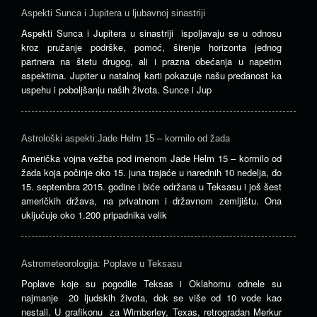
Aspekti Sunca i Jupitera u ljubavnoj sinastriji
Aspekti Sunca i Jupitera u sinastriji ispoljavaju se u odnosu
kroz pružanje podrške, pomoć, širenje horizonta jednog
partnera na štetu drugog, ali i prazna obećanja u napetim
aspektima. Jupiter u natalnoj karti pokazuje našu predanost ka
uspehu i poboljšanju naših života. Sunce i Jup
Astrološki aspekti:Jade Helm 15 – kormilo od žada
Američka vojna vežba pod imenom Jade Helm 15 – kormilo od
žada koja počinje oko 15. juna trajaće u narednih 10 nedelja, do
15. septembra 2015. godine i biće održana u Teksasu i još šest
američkih država, na privatnom i državnom zemljištu. Ona
uključuje oko 1.200 pripadnika velik
Astrometeorologija: Poplave u Teksasu
Poplave koje su pogodile Teksas i Oklahomu odnele su
najmanje 20 ljudskih života, dok se više od 10 vode kao
nestali. U grafikonu za Wimberley, Texas, retrogradan Merkur