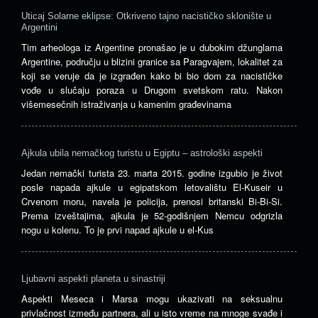
Uticaj Solarne eklipse: Otkriveno tajno nacističko sklonište u
Argentini
Tim arheologa iz Argentine pronašao je u dubokim džunglama
Argentine, području u blizini granice sa Paragvajem, lokalitet za
koji se veruje da je izgrađen kako bi bio dom za nacističke
vođe u slučaju poraza u Drugom svetskom ratu. Nakon
višemesečnih istraživanja u kamenim građevinama
Ajkula ubila nemačkog turistu u Egiptu – astrološki aspekti
Jedan nemački turista 23. marta 2015. godine izgubio je život
posle napada ajkule u egipatskom letovalištu El-Kuseir u
Crvenom moru, navela je policija, prenosi britanski Bi-Bi-Si.
Prema izveštajima, ajkula je 52-godišnjem Nemcu odgrizla
nogu u kolenu. To je prvi napad ajkule u el-Kus
Ljubavni aspekti planeta u sinastriji
Aspekti Meseca i Marsa mogu ukazivati ​​na seksualnu
privlačnost između partnera, ali u isto vreme na mnoge svađe i