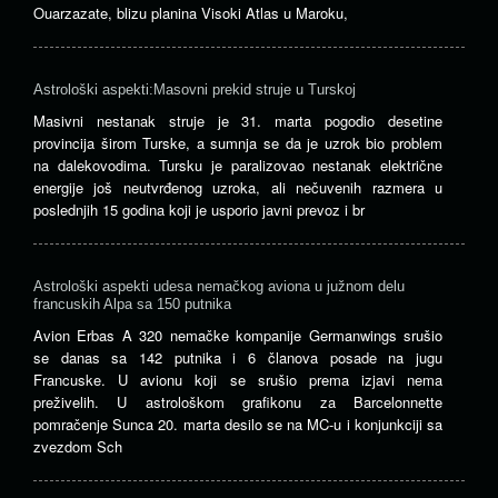
Ouarzazate, blizu planina Visoki Atlas u Maroku,
Astrološki aspekti:Masovni prekid struje u Turskoj
Masivni nestanak struje je 31. marta pogodio desetine
provincija širom Turske, a sumnja se da je uzrok bio problem
na dalekovodima. Tursku je paralizovao nestanak električne
energije još neutvrđenog uzroka, ali nečuvenih razmera u
poslednjih 15 godina koji je usporio javni prevoz i br
Astrološki aspekti udesa nemačkog aviona u južnom delu
francuskih Alpa sa 150 putnika
Avion Erbas A 320 nemačke kompanije Germanwings srušio
se danas sa 142 putnika i 6 članova posade na jugu
Francuske. U avionu koji se srušio prema izjavi nema
preživelih. U astrološkom grafikonu za Barcelonnette
pomračenje Sunca 20. marta desilo se na MC-u i konjunkciji sa
zvezdom Sch