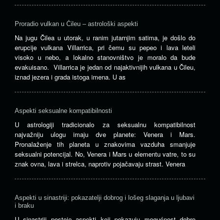
Proradio vulkan u Čileu – astrološki aspekti
Na jugu Čilea u utorak, u ranim jutarnjim satima, je došlo do
erupcije vulkana Villarrica, pri čemu su pepeo i lava leteli
visoko u nebo, a lokalno stanovništvo je moralo da bude
evakuisano. Villarrica je jedan od najaktivnijih vulkana u Čileu,
iznad jezera i grada istoga imena. U as
Aspekti seksualne kompatibilnosti
U astrologiji tradicionalo za seksualnu kompatibilnost
najvažniju ulogu imaju dve planete: Venera i Mars.
Pronalaženje tih planeta u znakovima vazduha smanjuje
seksualni potencijal. No, Venera i Mars u elementu vatre, to su
znak ovna, lava i strelca, naprotiv pojačavaju strast. Venera
Aspekti u sinastriji: pokazatelji dobrog i lošeg slaganja u ljubavi
i braku
U sinastriji postoje aspekti koji pokazuju mogućnost dobre