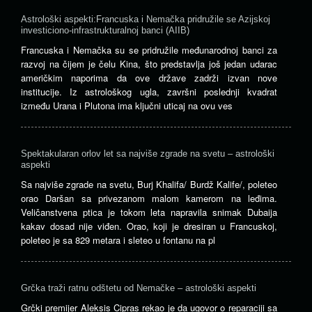
Astrološki aspekti:Francuska i Nemačka pridružile se Azijskoj
investiciono-infrastrukturalnoj banci (AIIB)
Francuska i Nemačka su se pridružile međunarodnoj banci za
razvoj na čijem je čelu Kina, što predstavlja još jedan udarac
američkim naporima da ove države zadrži izvan nove
institucije. Iz astrološkog ugla, završni poslednji kvadrat
između Urana i Plutona ima ključni uticaj na ovu ves
Spektakularan orlov let sa najviše zgrade na svetu – astrološki
aspekti
Sa najviše zgrade na svetu, Burj Khalifa/ Burdž Kalife/, poleteo
orao Daršan sa privezanom malom kamerom na leđima.
Veličanstvena ptica je tokom leta napravila snimak Dubaija
kakav dosad nije viđen. Orao, koji je dresiran u Francuskoj,
poleteo je sa 829 metara i sleteo u fontanu na pl
Grčka traži ratnu odštetu od Nemačke – astrološki aspekti
Grčki premijer Aleksis Cipras rekao je da ugovor o reparaciji sa