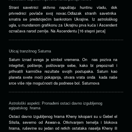
Strani savetnici aktivno napuštaju huntinu vladu, dok
privrednici povlače svoj novac.Odlazak stranih savetnika
smatra se predstojećim bankrotom Ukrajine. Iz astrološkog
ugla, u mundanom grafikonu za Ukrajinu prva kuća i Ascendent
označava narod zemlje. Na Ascendentu [16 stepni jarca]
Uticaj tranzitnog Saturna
Saturn iznad svega je simbol vremena. On nas poziva na
integritet, poštenje, poštovanje sebe, kako bi prepoznali i
prihvatili karmičke rezultate svojih postupaka. Saturn kao
planeta svete moći pokajanja, otvara vrata onda kada naše
srce više nije mogućnosti da podnese bol. Saturnova
Astrološki aspekti: Pronađeni ostaci davno izgubljenog
egipatskog hrama
Ostaci davno izgubljenog hrama Kheny iskopani su u Gebel el
Silsila, severno od Aswan-a. Otkrivanjem temelja i blokova
hrama, ruševine su jedan od retkih ostataka naselja Kheny ili