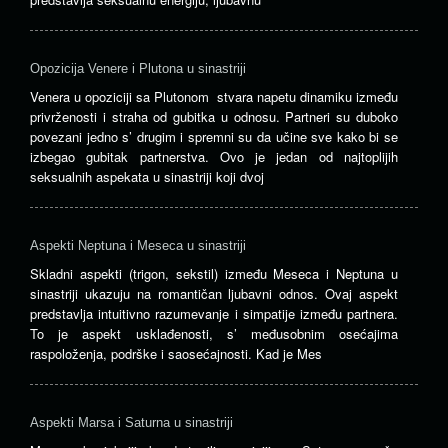
Opozicija Venere i Plutona u sinastriji
Venera u opoziciji sa Plutonom stvara napetu dinamiku između
privrženosti i straha od gubitka u odnosu. Partneri su duboko
povezani jedno s’ drugim i spremni su da učine sve kako bi se
izbegao gubitak partnerstva. Ovo je jedan od najtoplijih
seksualnih aspekata u sinastriji koji dvoj
Aspekti Neptuna i Meseca u sinastriji
Skladni aspekti (trigon, sekstil) između Meseca i Neptuna u
sinastriji ukazuju na romantičan ljubavni odnos. Ovaj aspekt
predstavlja intuitivno razumevanje i simpatije između partnera.
To je aspekt usklađenosti, s’ međusobnim osećajima
raspoloženja, podrške i saosećajnosti. Kad je Mes
Aspekti Marsa i Saturna u sinastriji