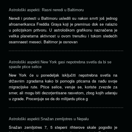
Astrološki aspekti: Rasni neredi u Baltimoru
Neredi i protesti u Baltimoru usledili su nakon smrti još jednog
afroamerikanca Freddia Graya koji je preminuo dok se nalazio
u policijskom pritvoru. U astrološkom grafikonu naznačena je
velika planetarna aktivnost u ovom trenutku i tokom sledećih
osamnaest meseci. Baltimor je osnovan
Astrološki aspekti:New York gasi nepotrebna svetla da bi se
spasile ptice selice
New York će u ponedeljak isključiti nepotrebna svetla na
državnim zgradama kako bi pomogla pticama da nađu svoje
migracijske rute. Ptice selice, veruje se, koriste zvezde za
smer, ali mogu biti dezorjentisane rasvetom, zbog kojih udaraju
u zgrade. Procenjuje se da do milijardu ptica g
Astrološki aspekti:Snažan zemljotres u Nepalu
Snažan zemljotres 7, 5 stepeni rihterove skale pogodio je