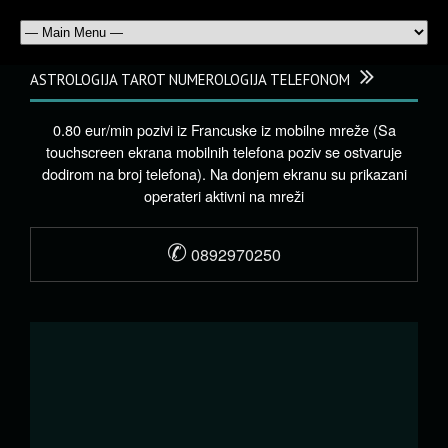
ASTROLOGIJA TAROT NUMEROLOGIJA TELEFONOM
0.80 eur/min pozivi iz Francuske iz mobilne mreže (Sa
touchscreen ekrana mobilnih telefona poziv se ostvaruje
dodirom na broj telefona). Na donjem ekranu su prikazani
operateri aktivni na mreži
✆
0892970250