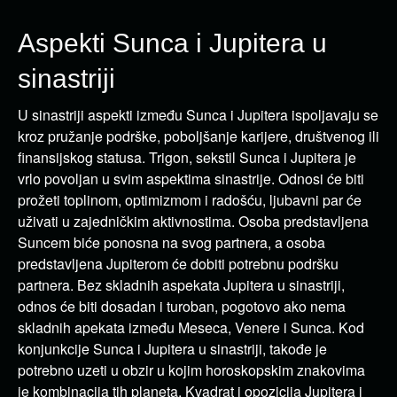
Aspekti Sunca i Jupitera u
sinastriji
U sinastriji aspekti između Sunca i Jupitera ispoljavaju se
kroz pružanje podrške, poboljšanje karijere, društvenog ili
finansijskog statusa. Trigon, sekstil Sunca i Jupitera je
vrlo povoljan u svim aspektima sinastrije. Odnosi će biti
prožeti toplinom, optimizmom i radošću, ljubavni par će
uživati u zajedničkim aktivnostima. Osoba predstavljena
Suncem biće ponosna na svog partnera, a osoba
predstavljena Jupiterom će dobiti potrebnu podršku
partnera. Bez skladnih aspekata Jupitera u sinastriji,
odnos će biti dosadan i turoban, pogotovo ako nema
skladnih apekata između Meseca, Venere i Sunca. Kod
konjunkcije Sunca i Jupitera u sinastriji, takođe je
potrebno uzeti u obzir u kojim horoskopskim znakovima
je kombinacija tih planeta. Kvadrat i opozicija Jupitera i