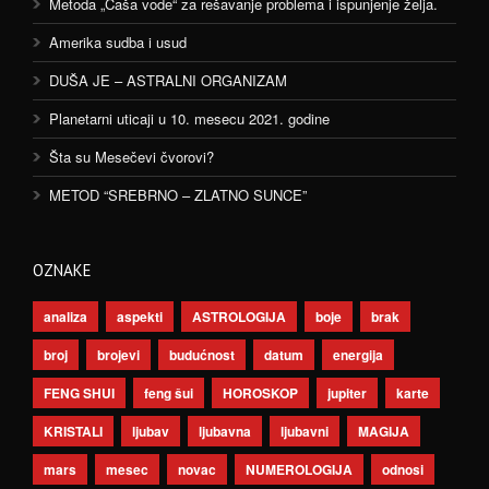
Metoda „Čaša vode“ za rešavanje problema i ispunjenje želja.
Amerika sudba i usud
DUŠA JE – ASTRALNI ORGANIZAM
Planetarni uticaji u 10. mesecu 2021. godine
Šta su Mesečevi čvorovi?
METOD “SREBRNO – ZLATNO SUNCE”
OZNAKE
analiza
aspekti
ASTROLOGIJA
boje
brak
broj
brojevi
budućnost
datum
energija
FENG SHUI
feng šui
HOROSKOP
jupiter
karte
KRISTALI
ljubav
ljubavna
ljubavni
MAGIJA
mars
mesec
novac
NUMEROLOGIJA
odnosi