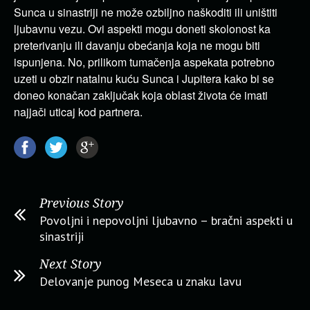
Sunca u sinastriji ne može ozbiljno naškoditi ili uništiti
ljubavnu vezu. Ovi aspekti mogu doneti skolonost ka
preterivanju ili davanju obećanja koja ne mogu biti
ispunjena. No, prilikom tumačenja aspekata potrebno
uzeti u obzir natalnu kuću Sunca i Jupitera kako bi se
doneo konačan zaključak koja oblast života će imati
najjači uticaj kod partnera.
Previous Story
Povoljni i nepovoljni ljubavno – bračni aspekti u
sinastriji
Next Story
Delovanje punog Meseca u znaku lavu