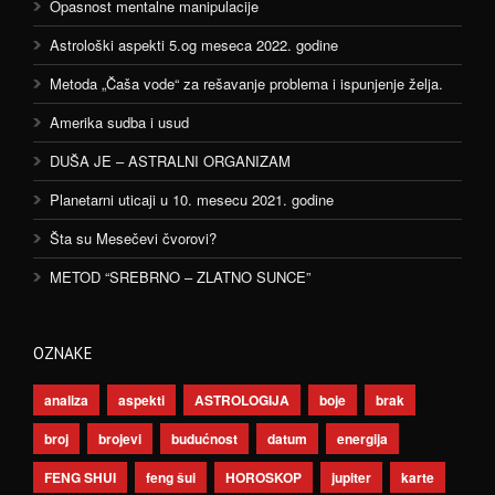
Opasnost mentalne manipulacije
Astrološki aspekti 5.og meseca 2022. godine
Metoda „Čaša vode“ za rešavanje problema i ispunjenje želja.
Amerika sudba i usud
DUŠA JE – ASTRALNI ORGANIZAM
Planetarni uticaji u 10. mesecu 2021. godine
Šta su Mesečevi čvorovi?
METOD “SREBRNO – ZLATNO SUNCE”
OZNAKE
analiza
aspekti
ASTROLOGIJA
boje
brak
broj
brojevi
budućnost
datum
energija
FENG SHUI
feng šui
HOROSKOP
jupiter
karte