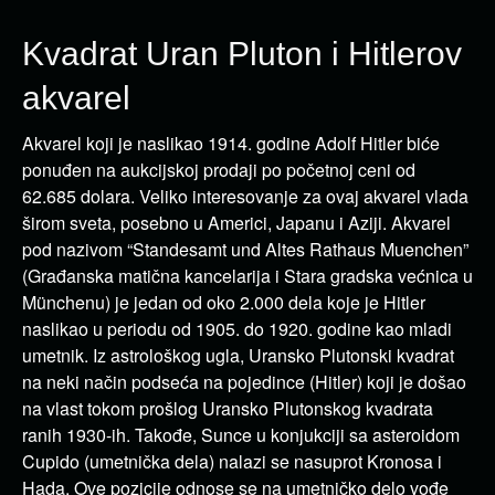
Kvadrat Uran Pluton i Hitlerov
akvarel
Akvarel koji je naslikao 1914. godine Adolf Hitler biće
ponuđen na aukcijskoj prodaji po početnoj ceni od
62.685 dolara. Veliko interesovanje za ovaj akvarel vlada
širom sveta, posebno u Americi, Japanu i Aziji. Akvarel
pod nazivom “Standesamt und Altes Rathaus Muenchen”
(Građanska matična kancelarija i Stara gradska većnica u
Münchenu) je jedan od oko 2.000 dela koje je Hitler
naslikao u periodu od 1905. do 1920. godine kao mladi
umetnik. Iz astrološkog ugla, Uransko Plutonski kvadrat
na neki način podseća na pojedince (Hitler) koji je došao
na vlast tokom prošlog Uransko Plutonskog kvadrata
ranih 1930-ih. Takođe, Sunce u konjukciji sa asteroidom
Cupido (umetnička dela) nalazi se nasuprot Kronosa i
Hada. Ove pozicije odnose se na umetničko delo vođe