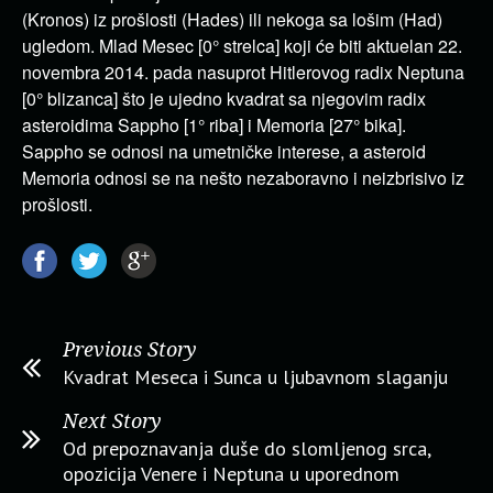
(Kronos) iz prošlosti (Hades) ili nekoga sa lošim (Had)
ugledom. Mlad Mesec [0° strelca] koji će biti aktuelan 22.
novembra 2014. pada nasuprot Hitlerovog radix Neptuna
[0° blizanca] što je ujedno kvadrat sa njegovim radix
asteroidima Sappho [1° riba] i Memoria [27° bika].
Sappho se odnosi na umetničke interese, a asteroid
Memoria odnosi se na nešto nezaboravno i neizbrisivo iz
prošlosti.
Previous Story
Kvadrat Meseca i Sunca u ljubavnom slaganju
Next Story
Od prepoznavanja duše do slomljenog srca,
opozicija Venere i Neptuna u uporednom