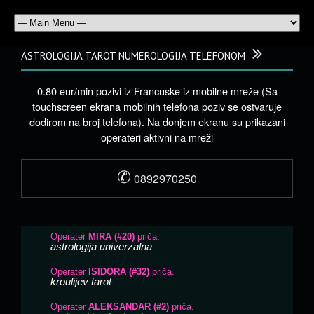
ASTROLOGIJA TAROT NUMEROLOGIJA TELEFONOM
0.80 eur/min pozivi iz Francuske iz mobilne mreže (Sa
touchscreen ekrana mobilnih telefona poziv se ostvaruje
dodirom na broj telefona). Na donjem ekranu su prikazani
operateri aktivni na mreži
✆
0892970250