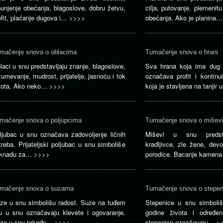
punjenje obećanja, blagoslove, dobru žetvu,
cilja, putovanje, plemenit
ofit, plaćanje dugova i…
>>>>
obećanja. Ako je planina
mačenje snova o oblacima
Tumačenje snova o hrani
laci u snu predstavljaju znanje, blagoslove,
Sva hrana koja ima dug 
zumevanje, mudrost, prijatelje, jasnoću i tok
označava profit i kontinu
vota. Ako neko…
>>>>
koja je stavljena na tanjir
mačenje snova o poljupcima
Tumačenje snova o mišev
ljubac u snu označava zadovoljenje ličnih
Miševi u snu predstav
treba. Prijateljski poljubac u snu simboliše
kradljivce, zle žene, dev
knadu za…
>>>>
porodice. Bacanje kamen
mačenje snova o suzama
Tumačenje snova o stepe
ze u snu simbolišu radost. Suze na tuđem
Stepenice u snu simboli
cu u snu označavaju klevete i ogovaranje.
godine života i određen
ze u snu takođe…
>>>>
stepenice označavaju…
>