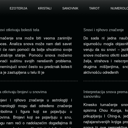
EZOTERIJA
KRISTALI
SANOVNIK
TAROT
NUMEROLO
ovi otkrivaju bolesti tela
Snovi i njihovo značenje
mačenje sna može biti veoma zanimljiv
Do sada ni jedna naučn
oces. Analiza snova može nam dati savet
sigurnošću mogla objasnit
ji će nam pomoći da bolje shvatimo svoje
veruju da su snovi – jez
utrašnje stanje. Pomoću snova možemo
snove možemo otkriti sadrž
onaći suštinu svojih nerešenih problema.
želja, strahova i neiscrp
nemirujući snovi često su predznak bolesti
drugima mišljenjima, sn
a je zastupljena u telu ili je
aktivnošću određenih
a otkrivaju brojevi u snovima
Interpretacija snova prem
sanovniku
ojevi i njihovo značenje u astrologiji i
Kinesko tumačenje sno
merologiji mogu dati određeno značenje
spisima Chou Kunga, k
mbolima i figura koji se pojavljuju u
prikupljanju I Ching-a, je
ovima. Brojevi koji se pojavljuju u snu,
najtajanstvenijih knjiga p
gu nam reći o nadolazećim događajima ili
snova iz ove perspektive