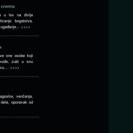
 zverima
 u lov na divlje
ticanje bogatstva.
a ugađanje…
>>>>
a
sve one osobe koji
akođe, zubi u snu
dicu,…
>>>>
agoslov, venčanja,
 dela, oporavak od