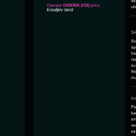
da
ut
Si
Sv
sp
tr
ra
su
fi
mu
In
Ps
ka
sm
os
sa