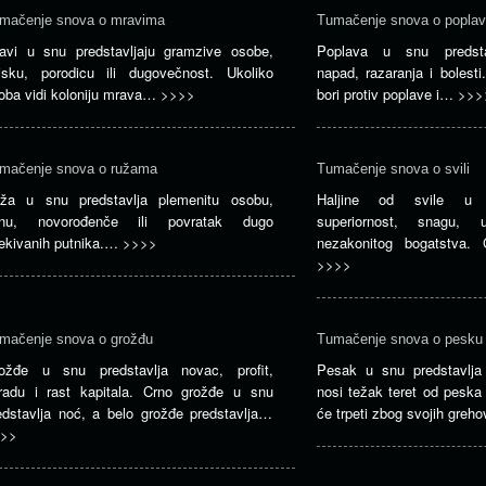
mačenje snova o mravima
Tumačenje snova o poplav
avi u snu predstavljaju gramzive osobe,
Poplava u snu predstavl
jsku, porodicu ili dugovečnost. Ukoliko
napad, razaranja i bolest
oba vidi koloniju mrava…
>>>>
bori protiv poplave i…
>>>
mačenje snova o ružama
Tumačenje snova o svili
ža u snu predstavlja plemenitu osobu,
Haljine od svile u 
nu, novorođenče ili povratak dugo
superiornost, snagu, u
ekivanih putnika.…
>>>>
nezakonitog bogatstva.
>>>>
mačenje snova o grožđu
Tumačenje snova o pesku
ožđe u snu predstavlja novac, profit,
Pesak u snu predstavlj
radu i rast kapitala. Crno grožđe u snu
nosi težak teret od peska
edstavlja noć, a belo grožđe predstavlja…
će trpeti zbog svojih gre
>>