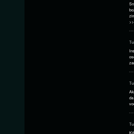
Sn
bo
zi
>>
Tu
In
os
za
Tu
Ak
da
vo
Tu
Ki