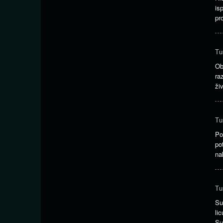
is
pr
Tu
Ob
ra
ži
Tu
Po
po
na
Tu
Su
li
Su