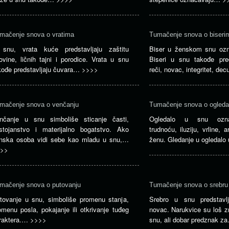
mačenje snova o vratima
Tumačenje snova o biseri
snu, vrata kuće predstavljaju zaštitu
Biser u ženskom snu ozn
ovine, ličnih tajni i porodice. Vrata u snu
Biseri u snu takođe pred
kođe predstavljaju čuvara…
>>>>
reči, novac, integritet, de
mačenje snova o venčanju
Tumačenje snova o ogleda
nčanje u snu simboliše sticanje časti,
Ogledalo u snu ozna
stojanstvo i materijalno bogatstvo. Ako
trudnoću, iluziju, vrline, a
nska osoba vidi sebe kao mladu u snu,…
ženu. Gledanje u ogledal
>>
mačenje snova o putovanju
Tumačenje snova o srebru
tovanje u snu, simboliše promenu stanja,
Srebro u snu predstavl
omenu posla, pokajanje ili otkrivanje tuđeg
novac. Narukvice su loš 
raktera.…
>>>>
snu, ali dobar predznak 