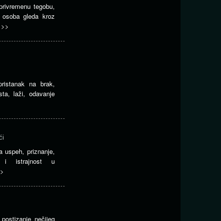
privremenu tegobu,
o osoba gleda kroz
>>>
pristanak na brak,
ta, laži, odavanje
ći
a uspeh, priznanje,
t i istrajnost u
>
 postizanje nečijeg