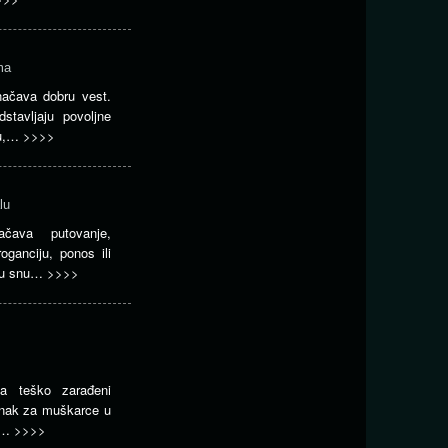
ma
ačava dobru vest.
stavljaju povoljne
cu,…
>>>>
lu
čava putovanje,
roganciju, ponos ili
o u snu…
>>>>
ja teško zarađeni
znak za muškarce u
za…
>>>>