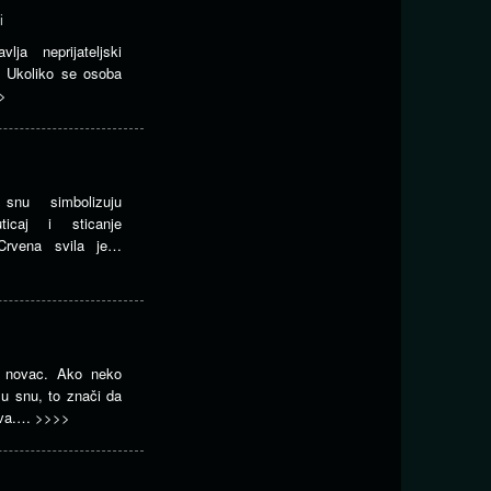
i
ja neprijateljski
i. Ukoliko se osoba
>
snu simbolizuju
ticaj i sticanje
 Crvena svila je…
a novac. Ako neko
 u snu, to znači da
hova.…
>>>>