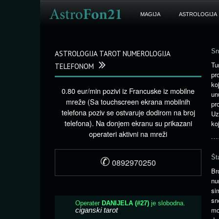
MAGIJA
ASTROLOGIJA
Sn
ASTROLOGIJA TAROT NUMEROLOGIJA
Tu
TELEFONOM
pr
ko
0.80 eur/min pozivi iz Francuske iz mobilne
un
mreže (Sa touchscreen ekrana mobilnih
pr
telefona poziv se ostvaruje dodirom na broj
Uz
telefona). Na donjem ekranu su prikazani
koj
operateri aktivni na mreži
✆
Št
0892970250
Br
nu
si
sn
mo