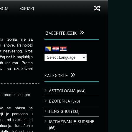
GIJA
KONTAKT
IZABERITE JEZIK
a teorija nije sa
i snove. Psiholozi
ik nesvesnog. Kroz
aj naših najdubljih
nih resursa. Prema
ovi su uzrokovani
KATEGORIJE
ASTROLOGIJA
(634)
a starom kineskom
EZOTERIJA
(370)
va se bazira na
FENG SHUI
(132)
oji je pomogao u
dne od najstarijih i
ISTRAŽIVANJE SUDBINE
roricanja. Tumačenje
(66)
 datira još od pre