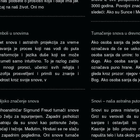
 nas podsete o prošlosti koja i dalje ima jak
3000 godina. Povoljni znac
icaj na naš život. Oni mo
sledeći: Ako su Sunce i M
mboli u snovima
Tumačenje snova u drevn
et snova i astralnih projekcija za vreme
Ako osoba sanja da jede 
avanja je proces koji nas vodi do puta
označava da će se uskor
ansformcije i jezika duše koji se može
osoba sanja da umire: to 
zumeti samo intuitivno. To je razlog zašto
dugo. Ako osoba sanja 
 mnogi proroci, učenici svih religija i
označava puno hrane. A
lozofija prosvetljeni i primili su znanje i
gleda kroz prozor: njegov 
drost kroz svoje snove, v
Bog. Ako osoba sanja da j
dijsko značenje snova
Snovi – naša astralna puto
ihoanalitičar Sigmund Freud tumači snove
Snovi su prava misterij
o želju za ispunjenjem. Zapadni psiholozi
Grci su verovali da su 
atraju da su snovi kao potisnute želje,
sanjare i ostavljali im
ećaji i težnje. Međutim, Hindusi se ne slažu
Kasnije je bilo prisutno 
 zapadnim pogledima. Oni snove tumače
napušta telo i luta okolo p