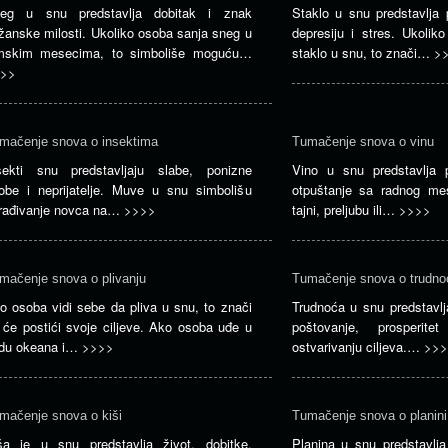
eg u snu predstavlja dobitak i znak
Staklo u snu predstavlja 
žanske milosti. Ukoliko osoba sanja sneg u
depresiju i stres. Ukolik
mskim mesecima, to simboliše moguću…
staklo u snu, to znači…
>
>>
mačenje snova o insektima
Tumačenje snova o vinu
sekti snu predstavljaju slabe, ponizne
Vino u snu predstavlja 
obe i neprijatelje. Muve u snu simbolišu
otpuštanje sa radnog mes
rađivanje novca na…
>>>>
tajni, preljubu ili…
>>>>
mačenje snova o plivanju
Tumačenje snova o trudno
o osoba vidi sebe da pliva u snu, to znači
Trudnoća u snu predstavlj
 će postići svoje ciljeve. Ako osoba uđe u
poštovanje, prosperite
du okeana i…
>>>>
ostvarivanju ciljeva.…
>>>
mačenje snova o kiši
Tumačenje snova o planini
ša je u snu predstavlja život, dobitke,
Planina u snu predstavlja