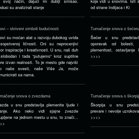
 svoj način, dajući im dublji smisao.
koje vidi u snovima. Isti 
ndusi su analizirali stanje
od strane Indijaca i Ki
ovi – skriveni simboli budućnosti
Tumačenje snova o šećer
ovi su moćan alat u razvoju dubokog uvida
Šećer u snu predstavlj
sopstvenoj ličnosti. Oni su neprocenjivi
oporavak od bolesti, 
vor inspiracije i kreativnosti. U snu, naš duh
plemenitost, ostavljanje
 slobodan i tada “putujemo” kroz suptilne
>>>>
ere izvan realnosti. To je mesto gde najviši
o naše svesti, naše Više Ja, može
municirati sa nama.
mačenje snova o zvezdama
Tumačenje snova o škorpi
ezda u snu predstavlja plemenite ljude i
Škorpija u snu predsta
anje. Ako neko vidi sjajne zvezde
prevare i nevolje uzroko
upljene na jednom mestu u snu, to znači…
>>>>
>>