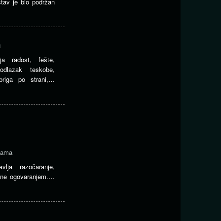
stav je bio podržan
u
a radost, fešte,
odlazak teskobe,
 briga po strani,…
jama
vlja razočaranje,
vane ogovaranjem.…