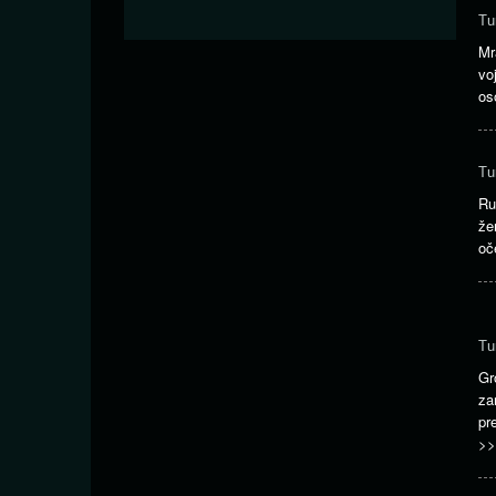
Tu
Mr
vo
os
Tu
Ru
že
oč
Tu
Gr
za
pr
>>