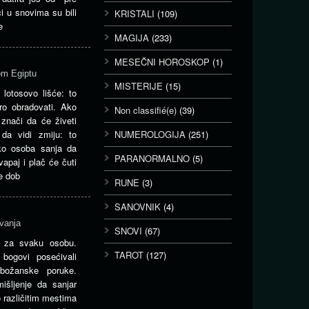
i u snovima su bili
KRISTALI
(109)
e
MAGIJA
(233)
MESEČNI HOROSKOP
(1)
om Egiptu
MISTERIJE
(15)
lotosovo lišće: to
o obradovati. Ako
Non classifié(e)
(39)
znači da će živeti
da vidi zmiju: to
NUMEROLOGIJA
(251)
ko osoba sanja da
PARANORMALNO
(5)
vapaj i plač će čuti
e dob
RUNE
(3)
SANOVNIK
(4)
vanja
SNOVI
(67)
a za svaku osobu.
TAROT
(127)
bogovi posećivali
 božanske poruke.
mišljenje da sanjar
o različitim mestima