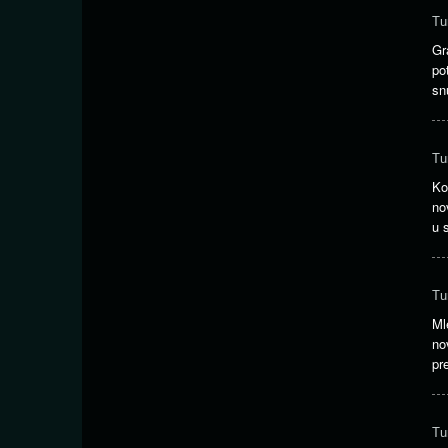
Tu
Gr
po
sn
Tu
Ko
no
u 
Tu
Ml
no
pr
Tu