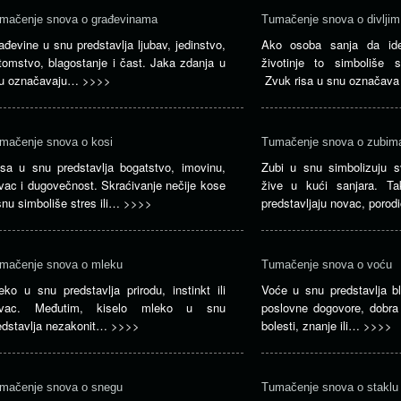
mačenje snova o građevinama
Tumačenje snova o divljim
ađevine u snu predstavlja ljubav, jedinstvo,
Ako osoba sanja da ide
tomstvo, blagostanje i čast. Jaka zdanja u
životinje to simboliše s
u označavaju…
>>>>
Zvuk risa u snu označav
mačenje snova o kosi
Tumačenje snova o zubim
sa u snu predstavlja bogatstvo, imovinu,
Zubi u snu simbolizuju 
vac i dugovečnost. Skraćivanje nečije kose
žive u kući sanjara. T
snu simboliše stres ili…
>>>>
predstavljaju novac, poro
mačenje snova o mleku
Tumačenje snova o voću
eko u snu predstavlja prirodu, instinkt ili
Voće u snu predstavlja bl
vac. Međutim, kiselo mleko u snu
poslovne dogovore, dobra
edstavlja nezakonit…
>>>>
bolesti, znanje ili…
>>>>
mačenje snova o snegu
Tumačenje snova o staklu