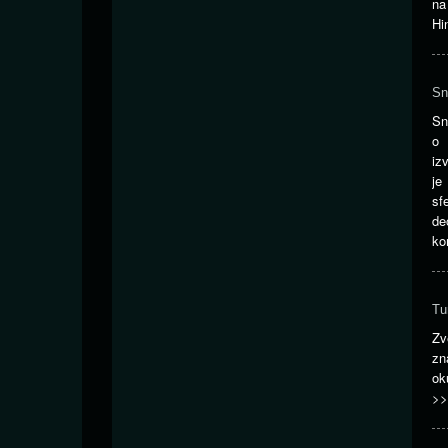
na
Hi
Sn
Sn
o 
iz
je
sf
de
ko
Tu
Zv
zn
ok
>>