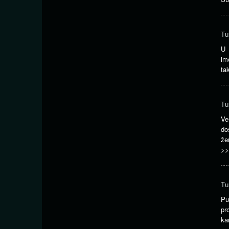
Tu
U 
im
ta
Tu
Ve
do
že
>>
Tu
Pu
pr
ka