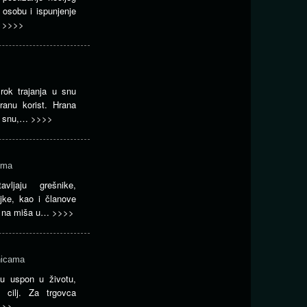
u osobu i ispunjenje
…
>>>>
rok trajanja u snu
iranu korist. Hrana
 u snu,…
>>>>
ima
ljaju grešnike,
ojke, kao i članove
a na miša u…
>>>>
nicama
šu uspon u životu,
 cilj. Za trgovca
>>>