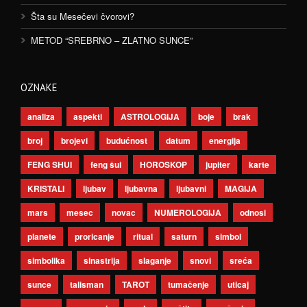
Šta su Mesečevi čvorovi?
METOD “SREBRNO – ZLATNO SUNCE”
OZNAKE
analiza
aspekti
ASTROLOGIJA
boje
brak
broj
brojevi
budućnost
datum
energija
FENG SHUI
feng šui
HOROSKOP
jupiter
karte
KRISTALI
ljubav
ljubavna
ljubavni
MAGIJA
mars
mesec
novac
NUMEROLOGIJA
odnosi
planete
proricanje
ritual
saturn
simbol
simbolika
sinastrija
slaganje
snovi
sreća
sunce
talisman
TAROT
tumačenje
uticaj