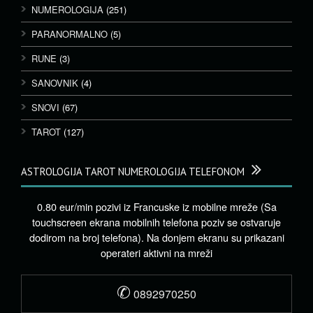
NUMEROLOGIJA
(251)
PARANORMALNO
(5)
RUNE
(3)
SANOVNIK
(4)
SNOVI
(67)
TAROT
(127)
ASTROLOGIJA TAROT NUMEROLOGIJA TELEFONOM
0.80 eur/min pozivi iz Francuske iz mobilne mreže (Sa
touchscreen ekrana mobilnih telefona poziv se ostvaruje
dodirom na broj telefona). Na donjem ekranu su prikazani
operateri aktivni na mreži
✆
0892970250