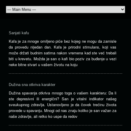
Sanjati kafu
Kafa je za mnoge omiljeno piće bez kojeg ne mogu da zamisle
da provedu nijedan dan. Kafa je prirodni stimulans, koji vas
može držati budnim satima nakon vremena kad ste već trebali
biti u krevetu. Možda je san o kafi bio poziv za buđenje u vezi
neke bitne stvari u vašem životu na koju
Dužina sna otkriva karakter
Dužina spavanja otkriva mnogo toga o vašem karakteru: Da li
ste depresivni ili energični? San je vitalni indikator našeg
sveukupnog zdravlja. Ustanovljeno je da čovek trećinu života
provede u spavanju. Mnogi od nas znaju koliko je san važan za
naše zdravlje, ali retko ko uspe da redov