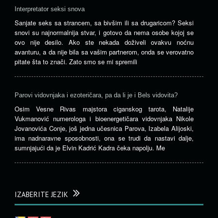
Interpretator seksi snova
Sanjate seks sa strancem, sa bivšim ili sa drugaricom? Seksi
snovi su najnormalnija stvar, i gotovo da nema osobe kojoj se
ovo nije desilo. Ako ste nekada doživeli ovakvu noćnu
avanturu, a da nije bila sa vašim partnerom, onda se verovatno
pitate šta to znači. Zato smo se mi spremili
Parovi vidovnjaka i ezoteričara, pa da li je i Bels vidovita?
Osim Vesne Rivas majstora ciganskog tarota, Natalije
Vukmanović numerologa i bioenergetičara vidovnjaka Nikole
Jovanovića Conje, još jedna učesnica Parova, Izabela Alijoski,
ima nadnaravne sposobnosti, ona se trudi da nastavi dalje,
sumnjajući da je Elvin Kadrić Kadra čeka napolju. Me
IZABERITE JEZIK