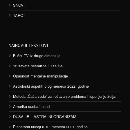
SNOVI
TAROT
NAJNOVIJI TEKSTOVI
Bučni TV iz druge dimenzije
12 saveta besmrtne Lujze Hej
Opasnost mentalne manipulacije
Astrološki aspekti 5.og meseca 2022. godine
Metoda „Čaša vode“ za rešavanje problema i ispunjenje želja.
Amerika sudba i usud
DUŠA JE – ASTRALNI ORGANIZAM
Planetarni uticaji u 10. mesecu 2021. godine