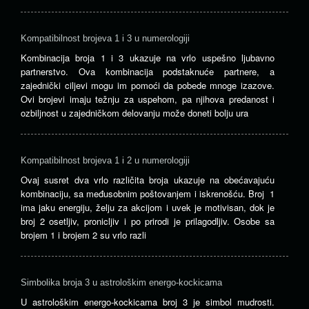
Kompatibilnost brojeva 1 i 3 u numerologiji
Kombinacija broja 1 i 3 ukazuje na vrlo uspešno ljubavno
partnerstvo. Ova kombinacija podstaknuće partnere, a
zajednički ciljevi mogu im pomoći da pobede mnoge izazove.
Ovi brojevi imaju težnju za uspehom, pa njihova predanost i
ozbiljnost u zajedničkom delovanju može doneti bolju ura
Kompatibilnost brojeva 1 i 2 u numerologiji
Ovaj susret dva vrlo različita broja ukazuje na obećavajuću
kombinaciju, sa međusobnim poštovanjem i iskrenošću. Broj 1
ima jaku energiju, želju za akcijom i uvek je motivisan, dok je
broj 2 osetljiv, pronicljiv i po prirodi je prilagodljiv. Osobe sa
brojem 1 i brojem 2 su vrlo razli
Simbolika broja 3 u astrološkim energo-kockicama
U astrološkim energo-kockicama broj 3 je simbol mudrosti.