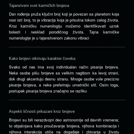
Tajanstveni svet karmičkih brojeva
Dan rođenja pruža ključni broj koji je povezan sa planetom koja
nosi isti broj, to je vibracija koja je prisutna tokom celog života.
Kroz karmičku numerologiju možemo identifikovati uzrok
bolesti i nesklad porodičnog života. Tajna karmičke
numerologije je u tajanstvenom zakonu vibraci
Kako brojevi otkrivaju karakter čoveka
Svako od nas ima svoj individualan način pisanja brojeva.
Neke osobe pišu brojeve sa velikim nagibom ka levoj strani,
dok drugi akcentuju desnu stranu. Mnoge osobe vole precizno
pisanje brojeva, a neke preferiraju umetnički stil. Osim toga,
postupak pisanja brojeva značajno se razliku
Aspekti ličnosti prikazani kroz brojeve
Brojevi su bili nerazdvojni deo astronomije od davnih vremena;
to objašnjava kako proučavanje brojeva, njihova kombinacija i
njihova interakcija utiče na događaje i zbivanja u životu