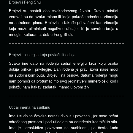
Brojevi i Feng Shui
Brojevi su postali deo svakodnevnog života. Drevni mistici
verovali su da svaka misao ili ideja pokreće određenu vibraciju
na astralnom planu. Brojevi su takođe prihvaćeni kao vibracija
koja može eliminisati negativne uticaje. Tri je savršen broja u
mnogim kulturama, dok u Feng Shuiu
Brojevi – energija koja privlači ili odbija
Svako ime dato na rođenju sadrži energiju kroz koju osoba
dobija prilike i privilegije. Dan rođena je pravi izvor naše moći
na sudbinskom putu. Brojevi na osnovu datuma rođenja mogu
nam pomoći da protumačimo svoj jedinstveni numerološki kod i
pokažu nam kakav zadatak imamo u ovom živ
Uticaj imena na sudbinu
Ime i sudbina čoveka neraskidivo su povezani, jer nose pečat
određenog prostora i pod uticajem su određenih kosmičkih sila.
Ime je neraskidivo povezano sa sudbinom, pa često kada