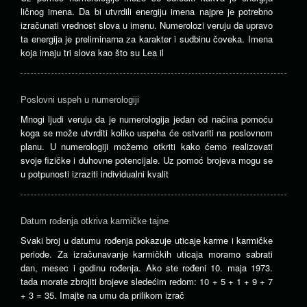
ličnog imena. Da bi utvrdili energiju imena najpre je potrebno
izračunati vrednost slova u imenu. Numerolozi veruju da upravo
ta energija je preliminarna za karakter i sudbinu čoveka. Imena
koja imaju tri slova kao što su Lea il
Poslovni uspeh u numerologiji
Mnogi ljudi veruju da je numerologija jedan od načina pomoću
koga se može utvrditi koliko uspeha će ostvariti na poslovnom
planu. U numerologiji možemo otkriti kako ćemo realizovati
svoje fizičke i duhovne potencijale. Uz pomoć brojeva mogu se
u potpunosti izraziti individualni kvalit
Datum rođenja otkriva karmičke tajne
Svaki broj u datumu rođenja pokazuje uticaje karme i karmičke
periode. Za izračunavanje karmičkih uticaja moramo sabrati
dan, mesec i godinu rođenja. Ako ste rođeni 10. maja 1973.
tada morate zbrojiti brojeve sledećim redom: 10 + 5 + 1 + 9 + 7
+ 3 = 35. Imajte na umu da prilikom izrač