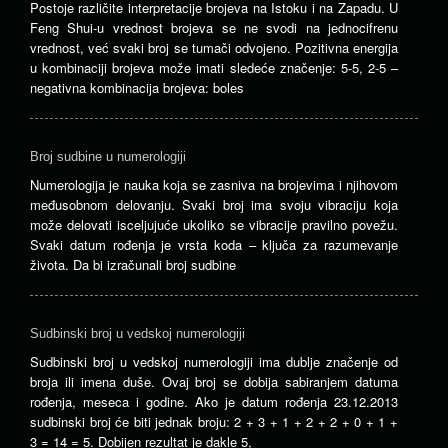
Postoje različite interpretacije brojeva na Istoku i na Zapadu. U
Feng Shui-u vrednost brojeva se ne svodi na jednocifrenu
vrednost, već svaki broj se tumači odvojeno. Pozitivna energija
u kombinaciji brojeva može imati sledeće značenje: 5-5, 2-5 –
negativna kombinacija brojeva: boles
Broj sudbine u numerologiji
Numerologija je nauka koja se zasniva na brojevima i njihovom
međusobnom delovanju. Svaki broj ima svoju vibraciju koja
može delovati isceljujuće ukoliko se vibracije pravilno povežu.
Svaki datum rođenja je vrsta koda – ključa za razumevanje
života. Da bi izračunali broj sudbine
Sudbinski broj u vedskoj numerologiji
Sudbinski broj u vedskoj numerologiji ima dublje značenje od
broja ili imena duše. Ovaj broj se dobija sabiranjem datuma
rođenja, meseca i godine. Ako je datum rođenja 23.12.2013
sudbinski broj će biti jednak broju: 2 + 3 + 1 + 2 + 2 + 0 + 1 +
3 = 14 = 5. Dobijen rezultat je dakle 5,