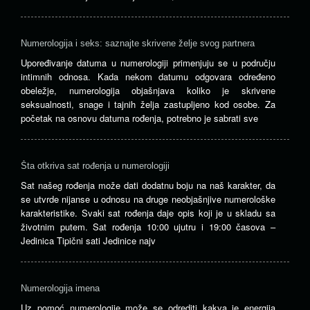
Numerologija i seks: saznajte skrivene želje svog partnera
Upoređivanje datuma u numerologiji primenjuju se u području
intimnih odnosa. Kada nekom datumu odgovara određeno
obeležje, numerologija objašnjava koliko je skrivene
seksualnosti, snage i tajnih želja zastupljeno kod osobe. Za
početak na osnovu datuma rođenja, potrebno je sabrati sve
Šta otkriva sat rođenja u numerologiji
Sat našeg rođenja može dati dodatnu boju na naš karakter, da
se utvrde nijanse u odnosu na druge neobjašnjive numerološke
karakteristike. Svaki sat rođenja daje opis koji je u skladu sa
životnim putem. Sat rođenja 10:00 ujutru i 19:00 časova –
Jedinica Tipični sati Jedinice najv
Numerologija imena
Uz pomoć numerologije može se odrediti kakva je energija