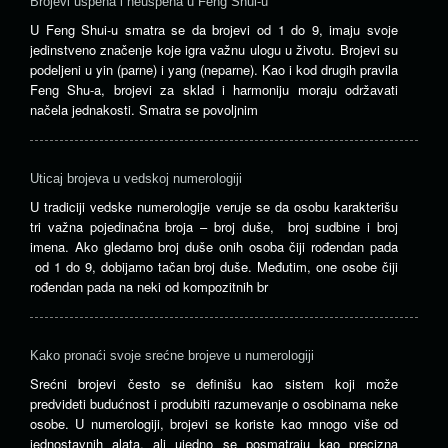
Brojevi uspeha i neuspeha u Feng Shui-u
U Feng Shui-u smatra se da brojevi od 1 do 9, imaju svoje
jedinstveno značenje koje igra važnu ulogu u životu. Brojevi su
podeljeni u yin (parne) i yang (neparne). Kao i kod drugih pravila
Feng Shu-a, brojevi za sklad i harmoniju moraju održavati
načela jednakosti. Smatra se povoljnim
Uticaj brojeva u vedskoj numerologiji
U tradiciji vedske numerologije veruje se da osobu karakterišu
tri važna pojedinačna broja – broj duše, broj sudbine i broj
imena. Ako gledamo broj duše onih osoba čiji rođendan pada
od 1 do 9, dobijamo tačan broj duše. Međutim, one osobe čiji
rođendan pada na neki od kompozitnih br
Kako pronaći svoje srećne brojeve u numerologiji
Srećni brojevi često se definišu kao sistem koji može
predvideti budućnost i produbiti razumevanje o osobinama neke
osobe. U numerologiji, brojevi se koriste kao mnogo više od
jednostavnih alata, ali ujedno se posmatraju kao precizna