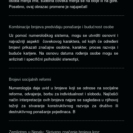
osoba menja ime, sudbina čoveka menja se na bolje ili na gore.
Posebno, ovaj obrazac promene je najupečatl
Kombinacije brojeva predviđaju ponašanje i budućnost osobe
Uz pomoć numerološkog sistema, mogu se utvrditi osnovni i
najvažniji aspekti čovekovog karaktera, od kojih će određeni
brojevi prikazati značajne osobine, karakter, proces razvoja i
buduće karijere. Na osnovu datuma rođenja osobe mogu se
anlizirati i specifični psihološki stereotipi,
Brojevi socijalnih reformi
Numerologija daje uvid u brojeve koji se odnose na socijalne
reforme, odvajanje, borbu za individualnost i slobodu. Najčešći
način interpretacije ovih brojeva najpre se sagledava u njihovoj
težnji za stvaranje konstruktivnog razvoja za društvo ili
destruktivnog ponašanje pojedinaca. B
Zemljotres u Nepalu: Skriveno značenje brojeva kroz