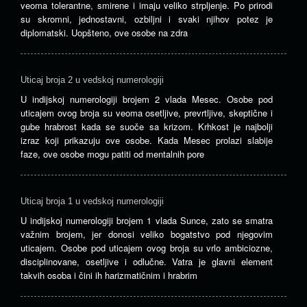
veoma tolerantne, smirene i imaju veliko strpljenje. Po prirodi
su skromni, jednostavni, ozbiljni i svaki njihov potez je
diplomatski. Uopšteno, ove osobe na zdra
Uticaj broja 2 u vedskoj numerologiji
U indijskoj numerologiji brojem 2 vlada Mesec. Osobe pod
uticajem ovog broja su veoma osetljive, prevrtljive, skeptične i
gube hrabrost kada se suoče sa krizom. Krhkost je najbolji
izraz koji prikazuju ove osobe. Kada Mesec prolazi slabije
faze, ove osobe mogu patiti od mentalnih pore
Uticaj broja 1 u vedskoj numerologiji
U indijskoj numerologiji brojem 1 vlada Sunce, zato se smatra
važnim brojem, jer donosi veliko bogatstvo pod njegovim
uticajem. Osobe pod uticajem ovog broja su vrlo ambiciozne,
disciplinovane, osetljive i odlučne. Vatra je glavni element
takvih osoba i čini ih harizmatičnim i hrabrim