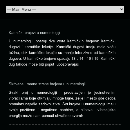
Karmički brojevi u numerologiji
U numerologiji postoji dve vrste karmičkih brojeva: karmički
dugovi i karmičke lekcije. Karmički dugovi imaju malo veću
težinu, dok karmičke lekcije su manje intenzivne od karmičkih
dugova. U karmičke brojeve spadaju 13 , 14 , 16 i 19. Karmički
dug takođe može biti poput upozoravajuć
Skrivene i tamne strane brojeva u numerologiji
Svaki broj u numerologiji predstavljen je jedinstvenim
vibracijama koje otkrivaju mnoge tajne, želje i mesto gde osoba
pronalazi najviše zadovoljstva. Svi brojevi u numerologiji imaju
svoje pozitivne i negativne osobine, a njihova vibracijska
energija može nam pomoći shvatimo svemir