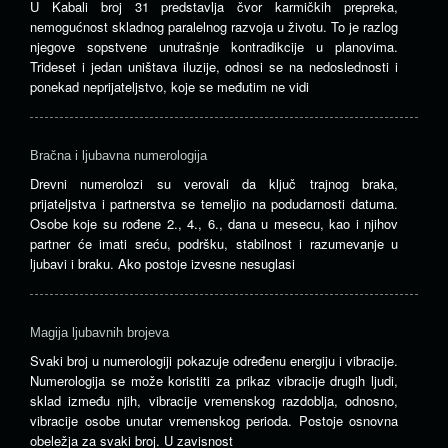
U Kabali broj 31 predstavlja čvor karmičkih prepreka,
nemogućnost skladnog paralelnog razvoja u životu. To je razlog
njegove sopstvene unutrašnje kontradikcije u planovima.
Trideset i jedan uništava iluzije, odnosi se na nedoslednosti i
ponekad neprijateljstvo, koje se međutim ne vidi
Bračna i ljubavna numerologija
Drevni numerolozi su verovali da ključ trajnog braka,
prijateljstva i partnerstva se temeljio na podudarnosti datuma.
Osobe koje su rođene 2., 4., 6., dana u mesecu, kao i njihov
partner će imati sreću, podršku, stabilnost i razumevanje u
ljubavi i braku. Ako postoje izvesne nesuglasi
Magija ljubavnih brojeva
Svaki broj u numerologiji pokazuje određenu energiju i vibracije.
Numerologija se može koristiti za prikaz vibracije drugih ljudi,
sklad između njih, vibracije vremenskog razdoblja, odnosno,
vibracije osobe unutar vremenskog perioda. Postoje osnovna
obeležja za svaki broj. U zavisnost