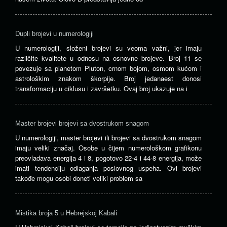
Dupli brojevi u numerologiji
U numerologiji, složeni brojevi su veoma važni, jer imaju
različite kvalitete u odnosu na osnovne brojeve. Broj 11 se
povezuje sa planetom Pluton, crnom bojom, osmom kućom i
astrološkim znakom škorpije. Broj jedanaest donosi
transformaciju u ciklusu i završetku. Ovaj broj ukazuje na i
Master brojevi brojevi sa dvostrukom snagom
U numerologiji, master brojevi ili brojevi sa dvostrukom snagom
imaju veliki značaj. Osobe u čijem numerološkom grafikonu
preovladava energija 4 i 8, pogotovo 22-4 i 44-8 energija, može
imati tendenciju odlaganja poslovnog uspeha. Ovi brojevi
takođe mogu osobi doneti veliki problem sa
Mistika broja 5 u Hebrejskoj Kabali