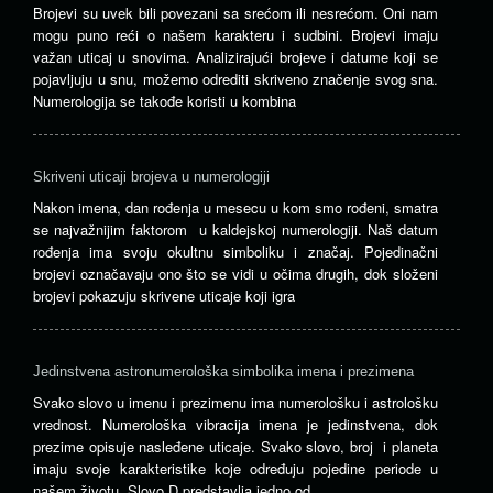
Brojevi su uvek bili povezani sa srećom ili nesrećom. Oni nam
mogu puno reći o našem karakteru i sudbini. Brojevi imaju
važan uticaj u snovima. Analizirajući brojeve i datume koji se
pojavljuju u snu, možemo odrediti skriveno značenje svog sna.
Numerologija se takođe koristi u kombina
Skriveni uticaji brojeva u numerologiji
Nakon imena, dan rođenja u mesecu u kom smo rođeni, smatra
se najvažnijim faktorom u kaldejskoj numerologiji. Naš datum
rođenja ima svoju okultnu simboliku i značaj. Pojedinačni
brojevi označavaju ono što se vidi u očima drugih, dok složeni
brojevi pokazuju skrivene uticaje koji igra
Jedinstvena astronumerološka simbolika imena i prezimena
Svako slovo u imenu i prezimenu ima numerološku i astrološku
vrednost. Numerološka vibracija imena je jedinstvena, dok
prezime opisuje nasleđene uticaje. Svako slovo, broj i planeta
imaju svoje karakteristike koje određuju pojedine periode u
našem životu. Slovo D predstavlja jedno od