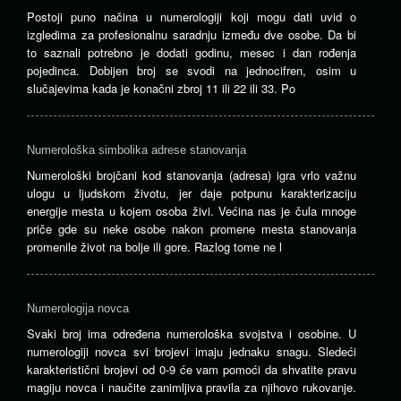
Postoji puno načina u numerologiji koji mogu dati uvid o
izgledima za profesionalnu saradnju između dve osobe. Da bi
to saznali potrebno je dodati godinu, mesec i dan rođenja
pojedinca. Dobijen broj se svodi na jednocifren, osim u
slučajevima kada je konačni zbroj 11 ili 22 ili 33. Po
Numerološka simbolika adrese stanovanja
Numerološki brojčani kod stanovanja (adresa) igra vrlo važnu
ulogu u ljudskom životu, jer daje potpunu karakterizaciju
energije mesta u kojem osoba živi. Većina nas je čula mnoge
priče gde su neke osobe nakon promene mesta stanovanja
promenile život na bolje ili gore. Razlog tome ne l
Numerologija novca
Svaki broj ima određena numerološka svojstva i osobine. U
numerologiji novca svi brojevi imaju jednaku snagu. Sledeći
karakteristični brojevi od 0-9 će vam pomoći da shvatite pravu
magiju novca i naučite zanimljiva pravila za njihovo rukovanje.