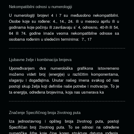
Nekompatibilni odnosi u numerologiji
U numerologiji brojevi 4 i 7 su međusobno nekompatibilni.
Osobe koje su rođene: 4., 14., 24. ili u mesecu aprilu ili u
godinama koje počinju ili završavaju s’ 4, odnosno, 40-ih ili 54,
64 ili 74. godine imaće veoma nekompatibilne odnose sa
osobama rođenim u sledećim terminima: 7., 17
Ljubavne želje i kombinacija brojeva
Upoređivanjem dva numerološka grafikona istovremeno
možemo videti broj (energije) u različitim komponentama,
slaganju i događajima. Unutar našeg imena svakog od nas
postoji skup želja koji definiše naše potrebe i motivacije. To je
ta energija, određena brojevima, koja nas usmerava ka
Značenje Specifičnog broja životnog puta
Iza jednostavnog i opšteg broja životnog puta, postoji
Specifičan broj životnog puta. To se odnosi na određene
numeričke šifre koje čine koren strukture datuma rođenja.