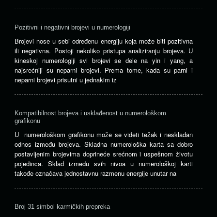
Pozitivni i negativni brojevi u numerologiji
Brojevi nose u sebi određenu energiju koja može biti pozitivna
ili negativna. Postoji nekoliko pristupa analiziranju brojeva. U
kineskoj numerologiji svi brojevi se dele na yin i yang, a
najsrećniji su neparni brojevi. Prema tome, kada su parni i
neparni brojevi prisutni u jednakim iz
Kompatibilnost brojeva i usklađenost u numerološkom
grafikonu
U numerološkom grafikonu može se videti težak i neskladan
odnos između brojeva. Skladna numerološka karta sa dobro
postavljenim brojevima doprineće srećnom i uspešnom životu
pojedinca. Sklad između svih nivoa u numerološkoj karti
takođe označava jednostavnu razmenu energije unutar na
Broj 31 simbol karmičkih prepreka