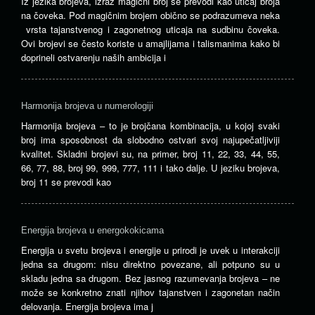
Iz jezika brojeva, izraz magični broj se prevodi kao uticaj broja
na čoveka. Pod magičnim brojem obično se podrazumeva neka
vrsta tajanstvenog i zagonetnog uticaja na sudbinu čoveka.
Ovi brojevi se često koriste u amajlijama i talismanima kako bi
doprineli ostvarenju naših ambicija i
Harmonija brojeva u numerologiji
Harmonija brojeva – to je brojčana kombinacija, u kojoj svaki
broj ima sposobnost da slobodno ostvari svoj najupečatljiviji
kvalitet. Skladni brojevi su, na primer, broj 11, 22, 33, 44, 55,
66, 77, 88, broj 99, 999, 777, 111 i tako dalje. U jeziku brojeva,
broj 11 se prevodi kao
Energija brojeva u energokokicama
Energija u svetu brojeva i energije u prirodi je uvek u interakciji
jedna sa drugom: nisu direktno povezane, ali potpuno su u
skladu jedna sa drugom. Bez jasnog razumevanja brojeva – ne
može se konkretno znati njihov tajanstven i zagonetan način
delovanja. Energija brojeva ima j