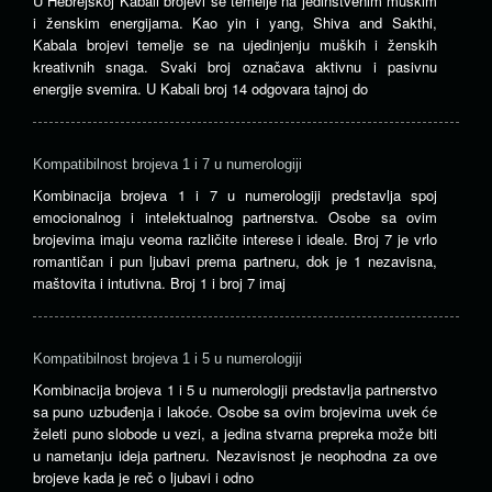
U Hebrejskoj Kabali brojevi se temelje na jedinstvenim muškim
i ženskim energijama. Kao yin i yang, Shiva and Sakthi,
Kabala brojevi temelje se na ujedinjenju muških i ženskih
kreativnih snaga. Svaki broj označava aktivnu i pasivnu
energije svemira. U Kabali broj 14 odgovara tajnoj do
Kompatibilnost brojeva 1 i 7 u numerologiji
Kombinacija brojeva 1 i 7 u numerologiji predstavlja spoj
emocionalnog i intelektualnog partnerstva. Osobe sa ovim
brojevima imaju veoma različite interese i ideale. Broj 7 je vrlo
romantičan i pun ljubavi prema partneru, dok je 1 nezavisna,
maštovita i intutivna. Broj 1 i broj 7 imaj
Kompatibilnost brojeva 1 i 5 u numerologiji
Kombinacija brojeva 1 i 5 u numerologiji predstavlja partnerstvo
sa puno uzbuđenja i lakoće. Osobe sa ovim brojevima uvek će
želeti puno slobode u vezi, a jedina stvarna prepreka može biti
u nametanju ideja partneru. Nezavisnost je neophodna za ove
brojeve kada je reč o ljubavi i odno