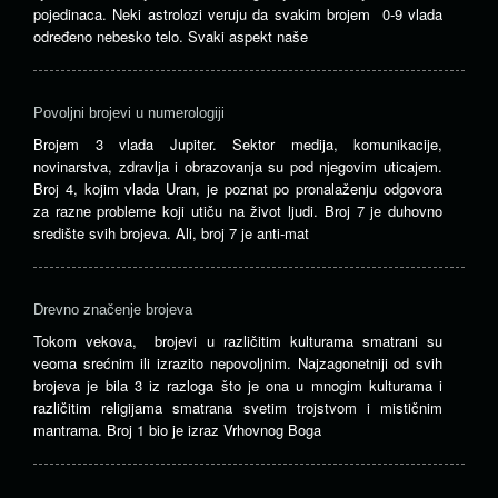
pojedinaca. Neki astrolozi veruju da svakim brojem 0-9 vlada
određeno nebesko telo. Svaki aspekt naše
Povoljni brojevi u numerologiji
Brojem 3 vlada Jupiter. Sektor medija, komunikacije,
novinarstva, zdravlja i obrazovanja su pod njegovim uticajem.
Broj 4, kojim vlada Uran, je poznat po pronalaženju odgovora
za razne probleme koji utiču na život ljudi. Broj 7 je duhovno
središte svih brojeva. Ali, broj 7 je anti-mat
Drevno značenje brojeva
Tokom vekova, brojevi u različitim kulturama smatrani su
veoma srećnim ili izrazito nepovoljnim. Najzagonetniji od svih
brojeva je bila 3 iz razloga što je ona u mnogim kulturama i
različitim religijama smatrana svetim trojstvom i mističnim
mantrama. Broj 1 bio je izraz Vrhovnog Boga