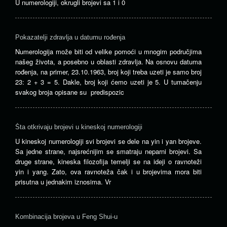
U numerologiji, okrugli brojevi sa 1 i 0
Pokazatelji zdravlja u datumu rođenja
Numerologija može biti od velike pomoći u mnogim područjima
našeg života, a posebno u oblasti zdravlja. Na osnovu datuma
rođenja, na primer, 23.10.1963, broj koji treba uzeti je samo broj
23: 2 + 3 = 5. Dakle, broj koji ćemo uzeti je 5. U tumačenju
svakog broja opisane su predispozic
Šta otkrivaju brojevi u kineskoj numerologiji
U kineskoj numerologiji svi brojevi se dele na yin i yan brojeve.
Sa jedne strane, najsrećnijim se smatraju neparni brojevi. Sa
druge strane, kineska filozofija temelji se na ideji o ravnoteži
yin i yang. Zato, ova ravnoteža čak i u brojevima mora biti
prisutna u jednakim iznosima. Vr
Kombinacija brojeva u Feng Shui-u