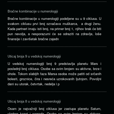
Bračne kombinacije u numerologiji
Bračne kombinacije u numerologiji podeljene su u 9 ciklusa. U
svakom ciklusu prvi broj označava muškarca, a drugi ženu.
Kada partneri imaju isti broj, na primer broj 1, njihov brak će biti
pun nevolja, a nesporazumi će se odraziti na zdravlje, loše
finansije i završetak bračne zajedn
Uticaj broja 9 u vedskoj numerologiji
U vedskoj numerologiji broj 9 predstavlja planetu Mars i
poslednji broj ciklusa. Osobe sa ovim brojem su aktivne, brze i
ohole. Tokom slabijih faza Marsa osoba može patiti od srčanih
bolesti, groznice, čira i nesreća uzrokovanih ljutnjom. Povoljni
dani su utorak, četvrtak, nedelja i p
Uticaj broja 8 u vedskoj numerologiji
Osam je najvažniji broj ciklusa jer zastupa planetu Saturn,
vladara kazni i nagrada. Osobe sa ovim brojem su aktivne,