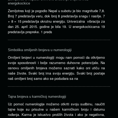
energokockice
Zemljotres koji je pogodio Nepal u subotu je bio magnitude 7,8.
Broj 7 predstavlja veru, dok broj 8 predstavlja snagu i nasilje. 7
+ 8 = 15 predstavlja okrutnu energiju. Univerzalna vibracija za
dan 25. april 2015. godine je bila 19. U energokockicama 19
predstavlja prepreke. 1 preds
Simbolika omiljenih brojeva u numerologiji
Omiljeni brojevi u numerologiji mogu nam pomoći da otkrijemo
svoje sposobnosti i bolje razumemo duhovne potencijale. Na
osnovu omiljenih brojeva možemo saznati kako oni utiču na
naše živote. Svaki broj ima svoju energiju. Svaki broj postaje
naš omiljeni broj samo ako se podudara sa na
Tajna brojeva u karmičkoj numerologiji
Uz pomoć numerologije možemo otkriti svoju sudbinu, naučiti
tajne koje su prisutne u našem karmičkom broju i datumu
rođenja. Karma je iskustvo prošlih života i ako je negativna,