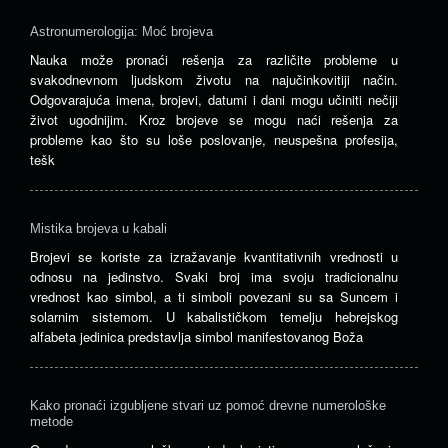
Astronumerologija: Moć brojeva
Nauka može pronaći rešenja za različite probleme u
svakodnevnom ljudskom životu na najučinkovitiji način.
Odgovarajuća imena, brojevi, datumi i dani mogu učiniti nečiji
život ugodnijim. Kroz brojeve se mogu naći rešenja za
probleme kao što su loše poslovanje, neuspešna profesija,
tešk
Mistika brojeva u kabali
Brojevi se koriste za izražavanje kvantitativnih vrednosti u
odnosu na jedinstvo. Svaki broj ima svoju tradicionalnu
vrednost kao simbol, a ti simboli povezani su sa Suncem i
solarnim sistemom. U kabalističkom temelju hebrejskog
alfabeta jedinica predstavlja simbol manifestovanog Boža
Kako pronaći izgubljene stvari uz pomoć drevne numerološke
metode