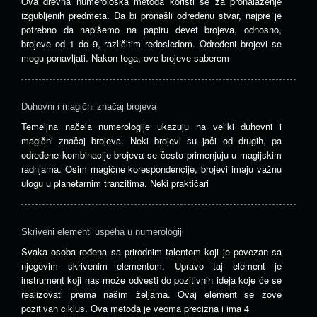
Ova drevna numerološka metoda koristi se za pronalaženje
izgubljenih predmeta. Da bi pronašli određenu stvar, najpre je
potrebno da napišemo na papiru devet brojeva, odnosno,
brojeve od 1 do 9, različitim redosledom. Određeni brojevi se
mogu ponavljati. Nakon toga, ove brojeve saberem
Duhovni i magični značaj brojeva
Temeljna načela numerologije ukazuju na veliki duhovni i
magični značaj brojeva. Neki brojevi su jači od drugih, pa
određene kombinacije brojeva se često primenjuju u magijskim
radnjama. Osim magične korespondencije, brojevi imaju važnu
ulogu u planetarnim tranzitima. Neki praktičari
Skriveni elementi uspeha u numerologiji
Svaka osoba rođena sa prirodnim talentom koji je povezan sa
njegovim skrivenim elementom. Upravo taj element je
instrument koji nas može odvesti do pozitivnih ideja koje će se
realizovati prema našim željama. Ovaj element se zove
pozitivan ciklus. Ova metoda je veoma precizna i ima 4