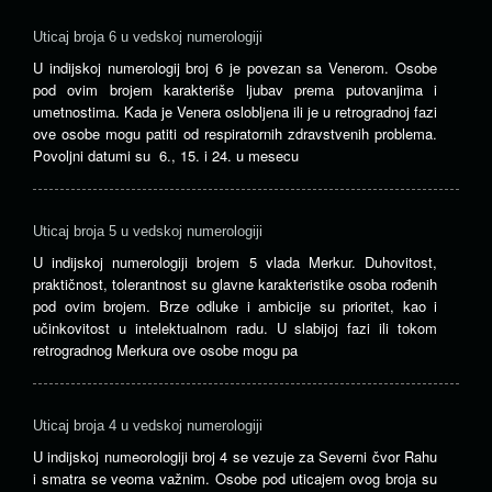
Uticaj broja 6 u vedskoj numerologiji
U indijskoj numerologij broj 6 je povezan sa Venerom. Osobe
pod ovim brojem karakteriše ljubav prema putovanjima i
umetnostima. Kada je Venera oslobljena ili je u retrogradnoj fazi
ove osobe mogu patiti od respiratornih zdravstvenih problema.
Povoljni datumi su 6., 15. i 24. u mesecu
Uticaj broja 5 u vedskoj numerologiji
U indijskoj numerologiji brojem 5 vlada Merkur. Duhovitost,
praktičnost, tolerantnost su glavne karakteristike osoba rođenih
pod ovim brojem. Brze odluke i ambicije su prioritet, kao i
učinkovitost u intelektualnom radu. U slabijoj fazi ili tokom
retrogradnog Merkura ove osobe mogu pa
Uticaj broja 4 u vedskoj numerologiji
U indijskoj numeorologiji broj 4 se vezuje za Severni čvor Rahu
i smatra se veoma važnim. Osobe pod uticajem ovog broja su