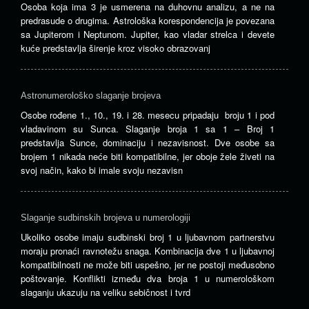
Osoba koja ima 3 je usmerena na duhovnu analizu, a ne na
predrasude o drugima. Astrološka korespondencija je povezana
sa Jupiterom i Neptunom. Jupiter, kao vladar strelca i devete
kuće predstavlja širenje kroz visoko obrazovanj
Astronumerološko slaganje brojeva
Osobe rođene 1., 10., 19. i 28. mesecu pripadaju broju 1 i pod
vladavinom su Sunca. Slaganje broja 1 sa 1 – Broj 1
predstavlja Sunce, dominaciju i nezavisnost. Dve osobe sa
brojem 1 nikada neće biti kompatibilne, jer oboje žele živeti na
svoj način, kako bi imale svoju nezavisn
Slaganje sudbinskih brojeva u numerologiji
Ukoliko osobe imaju sudbinski broj 1 u ljubavnom partnerstvu
moraju pronaći ravnotežu snaga. Kombinacija dve 1 u ljubavnoj
kompatibilnosti ne može biti uspešno, jer ne postoji međusobno
poštovanje. Konflikti između dva broja 1 u numerološkom
slaganju ukazuju na veliku sebičnost i tvrd