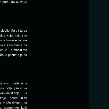
ri puta, što ukazuje
ologije Maja i tu se
ica koja traju sve
oga tumačenja ove
u sva zasnovana na
ulture i simbolizma
to je poznato je da
j kući predstavlja
vo polje prikazuje
anjumišljenja s
ežnje često nisu
žaj može dovesti do
j partnerovoj kući