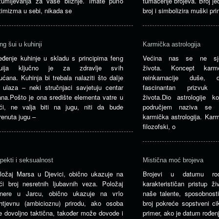
zumijevanja za vaše bližnje. Imate puno
tumačenje brojeva. Broj je
timizma u sebi, nikada se
broj i simbolizira muški pr
ng šui u kuhinji
Karmička astrologija
eđenje kuhinje u skladu s principima feng
Većina nas se ne sj
uija ključno je za zdravlje svih
života. Koncept kar
ućana. Kuhinja bi trebala nalaziti što dalje
reinkarnacije duše, do
 ulaza – neki stručnjaci savjetuju centar
fascinantan prizvuk 
ana.Pošto je ona središte elementa vatre u
života.Dio astrologije 
ći, ne valja biti na jugu, niti da bude
područjem naziva se re
renuta jugu –
karmička astrologija. Karm
filozofski, o
pekti i seksualnost
Mistična moć brojeva
ložaj Marsa u Djevici, obično ukazuje na
Brojevi u datumu rođe
ći broj nesretnih ljubavnih veza. Položaj
karakterističan pristup ž
nere u Jarcu, obično ukazuje na vrlo
naše talente, sposobnosti
htjevnu (ambicioznu) prirodu, ako osoba
broj pokreće sopstveni cik
je dovoljno taktična, također može dovode i
primer, ako je datum rođen