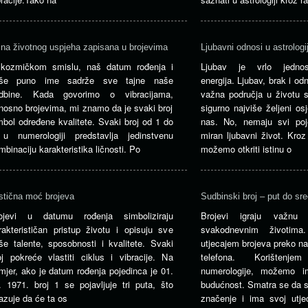
jna životnog uspjeha zapisana u brojevima
Ljubavni odnosi u astrologij
kozmičkom smislu, naš datum rođenja i
Ljubav je vrlo jedn
še puno ime sadrže sve tajne naše
energija. Ljubav, brak i odn
dbine. Kada govorimo o vibracijama,
važna područja u životu 
nosno brojevima, mi znamo da je svaki broj
sigurno najviše željeni o
mbol određene kvalitete. Svaki broj od 1 do
nas. No, nemaju svi poj
u numerologiji predstavlja jedinstvenu
miran ljubavni život. Kroz
mbinaciju karakteristika ličnosti. Po
možemo otkriti istinu o
stična moć brojeva
Sudbinski broj – put do sr
ojevi u datumu rođenja simboliziraju
Brojevi igraju važn
rakterističan pristup životu i opisuju sve
svakodnevnim životi
še talente, sposobnosti i kvalitete. Svaki
utjecajem brojeva preko n
oj pokreće vlastiti ciklus i vibracije. Na
telefona. Korištenj
imjer, ako je datum rođenja pojedinca je 01.
numerologije, možemo i
. 1971. broj 1 se pojavljuje tri puta, što
budućnost. Smatra se da s
azuje da će ta os
značenje i ima svoj utje