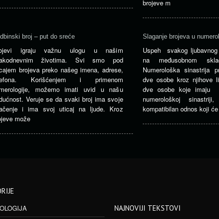
brojeve m
dbinski broj – put do sreće
Slaganje brojeva u numerolo
ojevi igraju važnu ulogu u našim
Uspeh svakog ljubavnog 
akodnevnim životima. Svi smo pod
na međusobnom sklad
icajem brojeva preko našeg imena, adrese,
Numerološka sinastrija pr
elefona. Korišćenjem i primenom
dve osobe kroz njihove l
merologije, možemo imati uvid u našu
dve osobe koje imaju b
dućnost. Veruje se da svaki broj ima svoje
numerološkoj sinastrij
ačenje i ima svoj uticaj na ljude. Kroz
kompatibilan odnos koji će s
ojeve može
RIJE
OLOGIJA
NAJNOVIJI TEKSTOVI