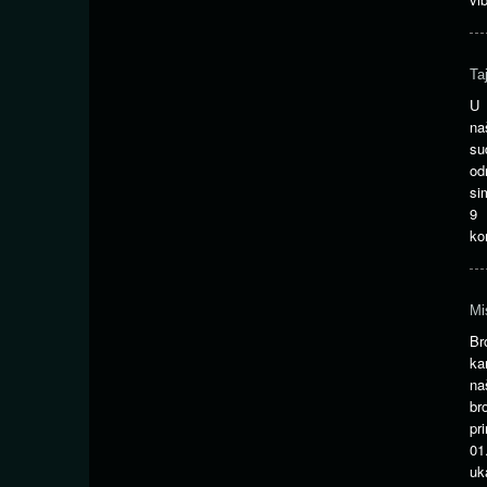
Ta
U 
na
su
od
si
9 
ko
Mi
Br
ka
na
br
pr
01
uk