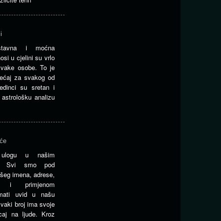
i
ostavna i moćna
osi u cjelini su vrlo
svake osobe. To je
sjećaj za svakog od
edinci su sretan i
 astrološku analizu
eće
u ulogu u našim
ma. Svi smo pod
ašeg imena, adrese,
em i primjenom
mati uvid u našu
vaki broj ima svoje
caj na ljude. Kroz