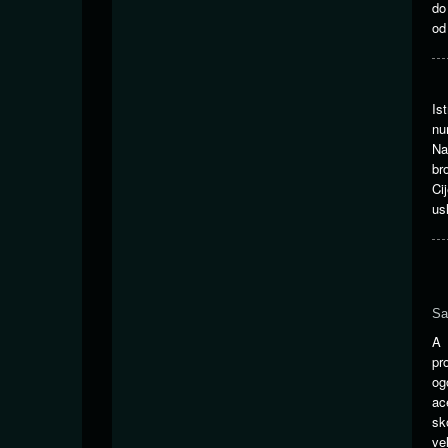
do
od
Is
nu
Na
br
Ci
us
Sa
A 
pr
og
ac
sk
ve