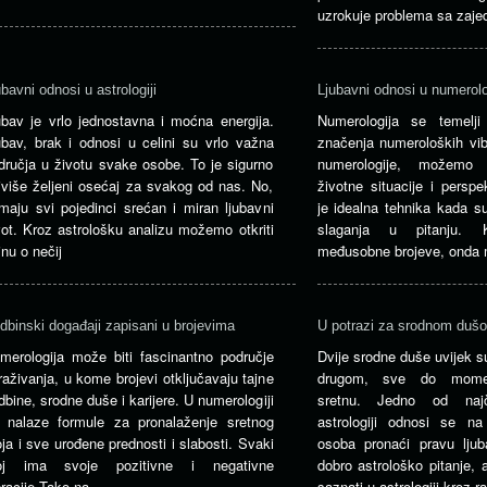
uzrokuje problema sa zaje
ubavni odnosi u astrologiji
Ljubavni odnosi u numerolo
ubav je vrlo jednostavna i moćna energija.
Numerologija se temelji
ubav, brak i odnosi u celini su vrlo važna
značenja numeroloških vib
dručja u životu svake osobe. To je sigurno
numerologije, možemo p
jviše željeni osećaj za svakog od nas. No,
životne situacije i perspe
maju svi pojedinci srećan i miran ljubavni
je idealna tehnika kada su
vot. Kroz astrološku analizu možemo otkriti
slaganja u pitanju. 
inu o nečij
međusobne brojeve, onda
dbinski događaji zapisani u brojevima
U potrazi za srodnom duš
merologija može biti fascinantno područje
Dvije srodne duše uvijek s
traživanja, u kome brojevi otključavaju tajne
drugom, sve do mom
dbine, srodne duše i karijere. U numerologiji
sretnu. Jedno od najč
 nalaze formule za pronalaženje sretnog
astrologiji odnosi se n
oja i sve urođene prednosti i slabosti. Svaki
osoba pronaći pravu lju
oj ima svoje pozitivne i negativne
dobro astrološko pitanje,
bracije.Tako na
saznati u astrologiji kroz ra