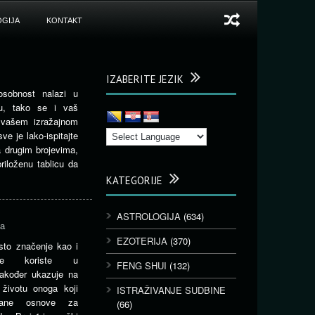
GIJA
KONTAKT
IZABERITE JEZIK
sobnost nalazi u
u, tako se i vaš
u vašem izražajnom
ve je lako-ispitajte
 drugim brojevima,
riloženu tablicu da
KATEGORIJE
ASTROLOGIJA
(634)
ma
EZOTERIJA
(370)
sto značenje kao i
 se koriste u
FENG SHUI
(132)
također ukazuje na
životu onoga koji
ISTRAŽIVANJE SUDBINE
zane osnove za
(66)