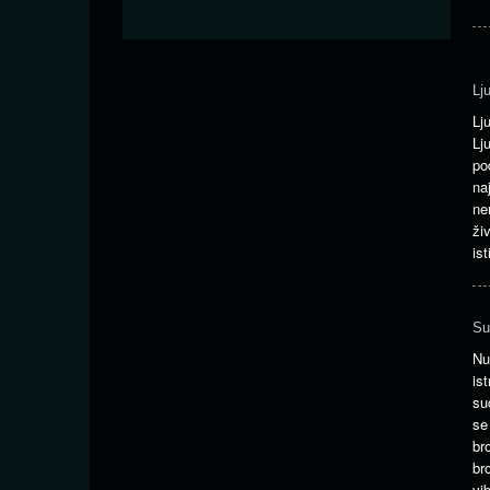
Lj
Lj
Lj
po
na
ne
ži
ist
Su
Nu
is
su
se
br
br
vi