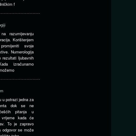
dničkim f
giji
 na razumijevanju
racija. Korištenjem
romijeniti svoje
ktive. Numerologija
 rezultati ljubavnih
Kada izračunamo
 možemo
om
u u potrazi jedna za
enta dok se ne
ešćih pitanja u
a vrijeme kada će
bav. To je zapravo
 a odgovor se može
zličite tehn