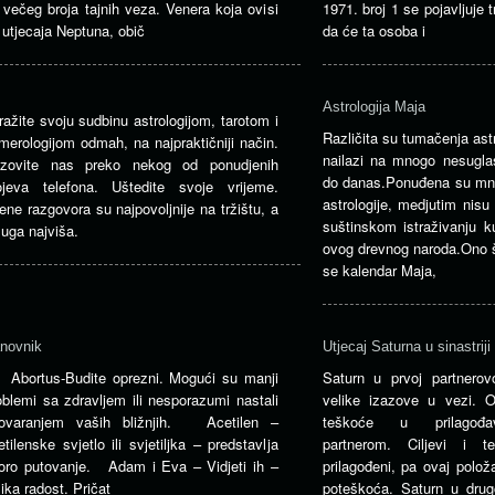
 večeg broja tajnih veza. Venera koja ovisi
1971. broj 1 se pojavljuje t
 utjecaja Neptuna, obič
da će ta osoba i
Astrologija Maja
tražite svoju sudbinu astrologijom, tarotom i
Različita su tumačenja astr
merologijom odmah, na najpraktičniji način.
nailazi na mnogo nesuglas
zovite nas preko nekog od ponudjenih
do danas.Ponuđena su mn
ojeva telefona. Uštedite svoje vrijeme.
astrologije, medjutim nis
jene razgovora su najpovoljnije na tržištu, a
suštinskom istraživanju k
luga najviša.
ovog drevnog naroda.Ono š
se kalendar Maja,
novnik
Utjecaj Saturna u sinastriji
Abortus-Budite oprezni. Mogući su manji
Saturn u prvoj partnerovo
oblemi sa zdravljem ili nesporazumi nastali
velike izazove u vezi. O
ovaranjem vaših bližnjih. Acetilen –
teškoće u prilagođav
etilenske svjetlo ili svjetiljka – predstavlja
partnerom. Ciljevi i t
oro putovanje. Adam i Eva – Vidjeti ih –
prilagođeni, pa ovaj polo
lika radost. Pričat
poteškoća. Saturn u drugo