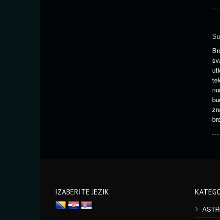
Su
Br
sv
ut
t
nu
bu
zn
br
IZABERITE JEZIK
KATEGO
ASTR