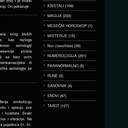
dan Broj 1 je muški
KRISTALI
(109)
incip. On pokazuje
MAGIJA
(233)
MESEČNI HOROSKOP
(1)
eća svog bivših
MISTERIJE
(15)
me, kao razloga
nosi astrologiji
Non classifié(e)
(39)
esencije smisla
NUMEROLOGIJA
(251)
koji se bavi ovim
inkarnacijske ili
PARANORMALNO
(5)
ička astrologija se
RUNE
(3)
SANOVNIK
(4)
SNOVI
(67)
nja simbolizuju
TAROT
(127)
ivotu i opisuju sve
 i kvalitete. Svaki
lus i vibracije. Na
ja pojedinca 01. 01.