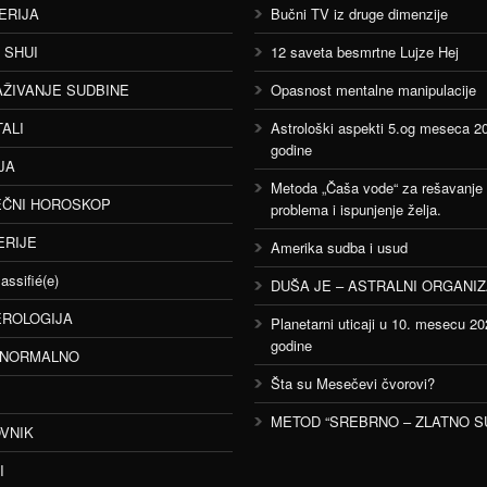
ERIJA
Bučni TV iz druge dimenzije
 SHUI
12 saveta besmrtne Lujze Hej
AŽIVANJE SUDBINE
Opasnost mentalne manipulacije
TALI
Astrološki aspekti 5.og meseca 2
godine
JA
Metoda „Čaša vode“ za rešavanje
ČNI HOROSKOP
problema i ispunjenje želja.
ERIJE
Amerika sudba i usud
assifié(e)
DUŠA JE – ASTRALNI ORGANI
ROLOGIJA
Planetarni uticaji u 10. mesecu 20
godine
ANORMALNO
Šta su Mesečevi čvorovi?
METOD “SREBRNO – ZLATNO S
VNIK
I