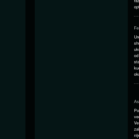
ra
op
Fe
Ur
sh
uk
od
st
ku
ok
As
Po
ve
Ve
za
ni