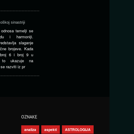
škoj sinastriji
odnosa temelji se
u i harmoniji.
edstavlja slaganje
ične brojeve. Kada
roj 6 i broj 9 u
i, to ukazuje na
e razviti iz pr
OZNAKE
analiza
aspekti
ASTROLOGIJA