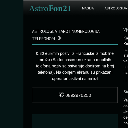
MAGIJA
ASTROLOGIJA
Vj
ASTROLOGIJA TAROT NUMEROLOGIJA
Ka
TELEFONOM
Ka
na
0.80 eur/min pozivi iz Francuske iz mobilne
st
mreže (Sa touchscreen ekrana mobilnih
va
telefona poziv se ostvaruje dodirom na broj
ne
telefona). Na donjem ekranu su prikazani
na
operateri aktivni na mreži
✆
Št
0892970250
Va
os
ak
os
na