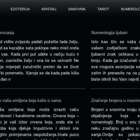
EZOTERIJA
KRISTALI
SANOVNIK
TAROT
NUMEROLO
erovanja
Numerologija ljubavi
d vidite zvijezdu padati poželite tada želju.
Isto kao što se vaša o
d se kazaljke sata poklope neko misli onda
vašem zodijačkom znak
 vas. Kada prvi put uđete u nečiju kuću ii
ljubavni znak oslikava 
an, zamislite želju i ona će se ostvariti Ne
broju. Kada ga izračunati s
lja mijenjati zaručnički prsten da se život
sve moguće asocijacije sa
 bi poremetio. Vjeruje se da kada pada kiša
zatim ih prenesite na na p
 dan v
biste otkrili tko Vam najviš
o vaša omiljena boja kaže o vama
Značenje brojeva u snovi
ša omiljena boja može izraziti vašu
Brojevi u snovima imaju i
obnost i karakterne osobine. Crvena boja –
objašnjenja koja
o je vaš izbor crvena boja, onda ste vi
numerologiji. Broj u snu 
oba koja djeluje impulzivno i skloni ste
neku značajnu godinu u 
glim promjenama raspoloženja.Imate puno
sanja.Ovdje su poka