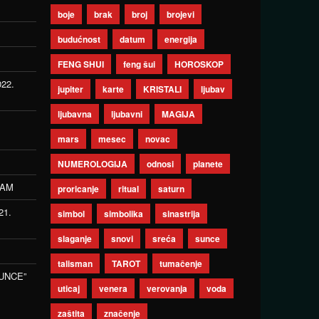
boje
brak
broj
brojevi
budućnost
datum
energija
FENG SHUI
feng šui
HOROSKOP
022.
jupiter
karte
KRISTALI
ljubav
ljubavna
ljubavni
MAGIJA
mars
mesec
novac
NUMEROLOGIJA
odnosi
planete
ZAM
proricanje
ritual
saturn
21.
simbol
simbolika
sinastrija
slaganje
snovi
sreća
sunce
talisman
TAROT
tumačenje
UNCE”
uticaj
venera
verovanja
voda
zaštita
značenje