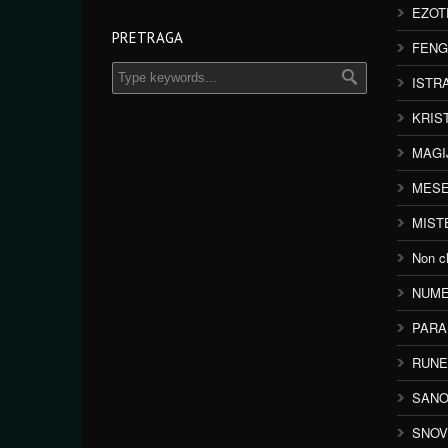
EZOT
PRETRAGA
FENG
ISTR
KRIS
MAGI
MESE
MIST
Non cl
NUME
PAR
RUNE
SANO
SNOV