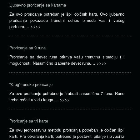
Ljubavno proricanje sa kartama
Za ovo proricanje potreban je špil običnih karti. Ovo ljubavno
proricanje pokazaće trenutni odnos između vas i vašeg
partnera.…
>>>>
Proricanje sa 9 runa
Proricanje sa devet runa otkriva vašu trenutnu situaciju i i
mogućnosti. Nasumično izaberite devet runa.…
>>>>
“Krug” runsko proricanje
Za ovo proricanje potrebno je izabrati nasumično 7 runa. Rune
treba ređati u vidu kruga.…
>>>>
Proricanje sa tri karte
Za ovu jednostavnu metodu proricanja potreban je običan špil
karti. Pre otvaranja karti, potrebno je postaviti pitanje i izvući iz