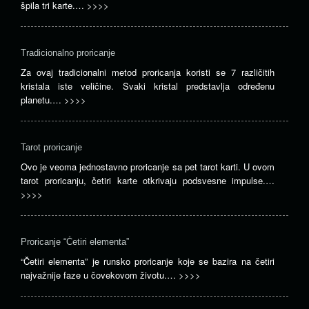
špila tri karte.…
>>>>
Tradicionalno proricanje
Za ovaj tradicionalni metod proricanja koristi se 7 različitih
kristala iste veličine. Svaki kristal predstavlja određenu
planetu.…
>>>>
Tarot proricanje
Ovo je veoma jednostavno proricanje sa pet tarot karti. U ovom
tarot proricanju, četiri karte otkrivaju podsvesne impulse.…
>>>>
Proricanje “Četiri elementa”
“Četiri elementa” je runsko proricanje koje se bazira na četiri
najvažnije faze u čovekovom životu.…
>>>>