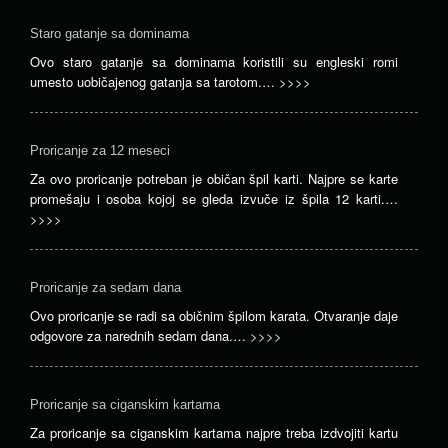
Staro gatanje sa dominama
Ovo staro gatanje sa dominama koristili su engleski romi
umesto uobičajenog gatanja sa tarotom.…
>>>>
Proricanje za 12 meseci
Za ovo proricanje potreban je običan špil karti. Najpre se karte
promešaju i osoba kojoj se gleda izvuče iz špila 12 karti.…
>>>>
Proricanje za sedam dana
Ovo proricanje se radi sa običnim špilom karata. Otvaranje daje
odgovore za narednih sedam dana.…
>>>>
Proricanje sa ciganskim kartama
Za proricanje sa ciganskim kartama najpre treba izdvojiti kartu