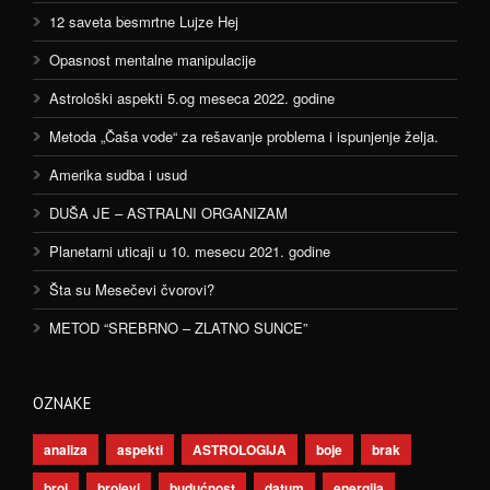
12 saveta besmrtne Lujze Hej
Opasnost mentalne manipulacije
Astrološki aspekti 5.og meseca 2022. godine
Metoda „Čaša vode“ za rešavanje problema i ispunjenje želja.
Amerika sudba i usud
DUŠA JE – ASTRALNI ORGANIZAM
Planetarni uticaji u 10. mesecu 2021. godine
Šta su Mesečevi čvorovi?
METOD “SREBRNO – ZLATNO SUNCE”
OZNAKE
analiza
aspekti
ASTROLOGIJA
boje
brak
broj
brojevi
budućnost
datum
energija