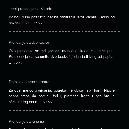
Tarot proricanje sa 3 karte
Postoji puno poznatih načina otvaranja tarot karata. Jedno od
poznatijih je…
>>>>
Proricanje sa dve kocke
Ovo proricanje se radi jednom mesečno, kada je mesec pun.
Potrebno je da spremite dve kocke i jedan beli krug od papira.
…
>>>>
Dnevno otvaranje karata
Za ovaj metod proricanja, potreban je običan špil karti. Najpre
osoba treba da pomisli želju, promeša karte i pita šta je
očekuje tog dana.…
>>>>
Proricanje sa runama