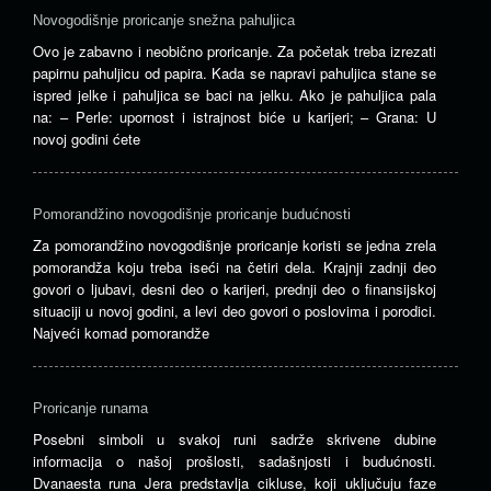
Novogodišnje proricanje snežna pahuljica
Ovo je zabavno i neobično proricanje. Za početak treba izrezati
papirnu pahuljicu od papira. Kada se napravi pahuljica stane se
ispred jelke i pahuljica se baci na jelku. Ako je pahuljica pala
na: – Perle: upornost i istrajnost biće u karijeri; – Grana: U
novoj godini ćete
Pomorandžino novogodišnje proricanje budućnosti
Za pomorandžino novogodišnje proricanje koristi se jedna zrela
pomorandža koju treba iseći na četiri dela. Krajnji zadnji deo
govori o ljubavi, desni deo o karijeri, prednji deo o finansijskoj
situaciji u novoj godini, a levi deo govori o poslovima i porodici.
Najveći komad pomorandže
Proricanje runama
Posebni simboli u svakoj runi sadrže skrivene dubine
informacija o našoj prošlosti, sadašnjosti i budućnosti.
Dvanaesta runa Jera predstavlja cikluse, koji uključuju faze