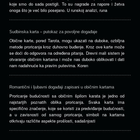
koje smo do sada postigli. To su nagrade za napore i žetva
onoga što je već bilo posejano. U runskoj analizi, runa
Sudbinska karta – putokaz za povoljne događaje
Obične karte, pored Tarota, mogu ukazati na duboke, ozbiljna
metode proricanja kroz duhovno buđenje. Kroz ove karte može
se doći do odgovora na određena pitanja. Drevni mali sistem je
otvaranje običnim kartama i može nas duboko oblikovati i dati
nam nadahnuće ka pravim putevima. Koren
Romantični i ljubavni događaji zapisani u običnim kartama
Proricanje budućnosti sa običnim špilom karata je jedno od
najstarijih poznatih oblika proricanja. Svaka karta ima
specifično značenje, koje se koristi za predviđanje budućnosti,
a u zavisnosti od samog proricanja, simboli na kartama
otkrivaju različite aspekte prošlosti, sadašnjosti