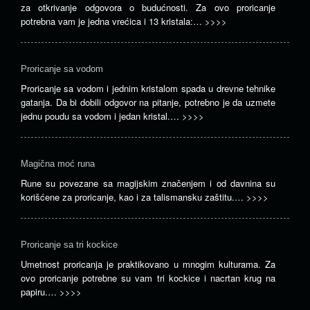
za otkrivanje odgovora o budućnosti. Za ovo proricanje
potrebna vam je jedna vrećica i 13 kristala:…
>>>>
Proricanje sa vodom
Proricanje sa vodom i jednim kristalom spada u drevne tehnike
gatanja. Da bi dobili odgovor na pitanje, potrebno je da uzmete
jednu poudu sa vodom i jedan kristal.…
>>>>
Magična moć runa
Rune su povezane sa magijskim značenjem i od davnina su
korišćene za proricanje, kao i za talismansku zaštitu.…
>>>>
Proricanje sa tri kockice
Umetnost proricanja je praktikovano u mnogim kulturama. Za
ovo proricanje potrebne su vam tri kockice i nacrtan krug na
papiru.…
>>>>