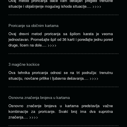
Ovaj metod proricanja daće vam detaljan pregled trenutne
situacije i objašnjenje mogućeg ishoda situacije.…
>>>>
Proricanje sa običnim kartama
Ovaj drevni metod proricanja sa špilom karata je veoma
jednostavan. Promešajte špil od 36 karti i poređajte jednu pored
druge, licem na dole.…
>>>>
3 magične kockice
Ova tehnika proricanja odnosi se na tri područja: trenutnu
situaciju, novčane prilike i ljubavna dešavanja.…
>>>>
Osnovna značenja brojeva u kartama
Osnovno značenje brojeva u kartama predstavlja važne
kombinacije za proricanje. Svaki broj ima dva suprotna
značenja.…
>>>>