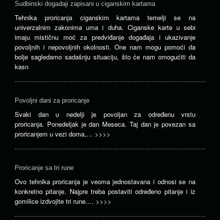
Sudbinski događaji zapisani u ciganskim kartama
Tehnika proricanja ciganskim kartama temelji se na
univerzalnim zakonima uma i duha. Ciganske karte u sebi
imaju mističnu moć za predviđanje događaja i ukazivanje
povoljnih i nepovoljnih okolnosti. One nam mogu pomoći da
bolje sagledamo sadašnju situaciju, što će nam omogućiti da
kasn
Povoljni dani za proricanje
Svaki dan u nedelji je povoljan za određenu vrstu
proricanja. Ponedeljak je dan Meseca. Taj dan je povezan sa
proricanjem u vezi doma,…
>>>>
Proricanje sa tri rune
Ovo tehnika proricanja je veoma jednostavana i odnosi se na
konkretno pitanje. Najpre treba postaviti određeno pitanje i iz
gomilice izdvojite tri rune.…
>>>>