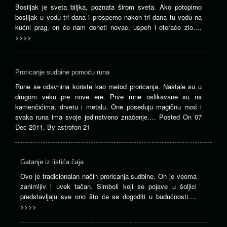
Bosiljak je sveta biljka, poznata širom sveta. Ako potopimo
bosiljak u vodu tri dana i prospemo nakon tri dana tu vodu na
kućni prag, on će nam doneti novac, uspeh i oteraće zlo.…
>>>>
Proricanje sudbine pomoću runa
Rune se odavnina koriste kao metod proricanja. Nastale su u
drugom veku pre nove ere. Prve rune oslikavane su na
kamenčićima, drvetu i metalu. One poseduju magičnu moć i
svaka runa ima svoje jedinstveno značenje.…
Posted On
07
Dec 2011
,
By
astrofon 21
Gatanje iz listića čaja
Ovo je tradicionalan način proricanja sudbine. On je veoma
zanimljiv i uvek tačan. Simboli koji se pojave u šoljici
predstavljaju sve ono što će se dogoditi u budućnosti.…
>>>>