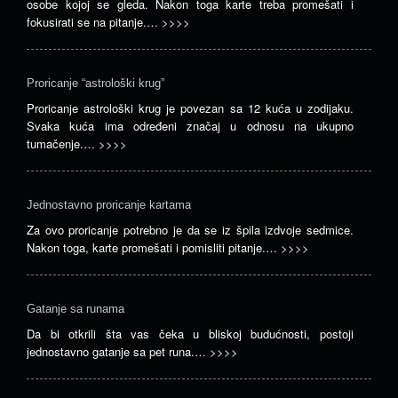
osobe kojoj se gleda. Nakon toga karte treba promešati i
fokusirati se na pitanje.…
>>>>
Proricanje “astrološki krug”
Proricanje astrološki krug je povezan sa 12 kuća u zodijaku.
Svaka kuća ima određeni značaj u odnosu na ukupno
tumačenje.…
>>>>
Jednostavno proricanje kartama
Za ovo proricanje potrebno je da se iz špila izdvoje sedmice.
Nakon toga, karte promešati i pomisliti pitanje.…
>>>>
Gatanje sa runama
Da bi otkrili šta vas čeka u bliskoj budućnosti, postoji
jednostavno gatanje sa pet runa.…
>>>>