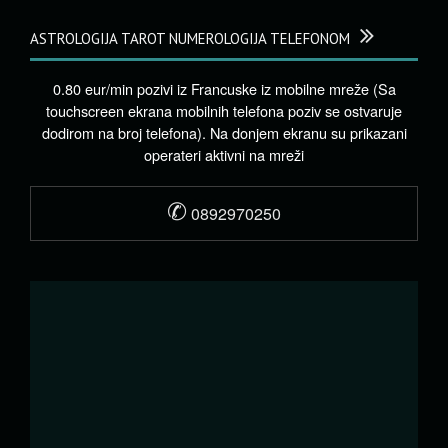
ASTROLOGIJA TAROT NUMEROLOGIJA TELEFONOM
0.80 eur/min pozivi iz Francuske iz mobilne mreže (Sa
touchscreen ekrana mobilnih telefona poziv se ostvaruje
dodirom na broj telefona). Na donjem ekranu su prikazani
operateri aktivni na mreži
✆
0892970250