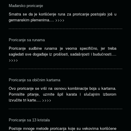
Mađarsko proricanje
Smatra se da je korišćenje runa za proricanje postojalo još u
germanskim plemenima.…
>>>>
Proricanje sa runama
Proricanje sudbine runama je veoma specifično, jer treba
sagledati sve događaje iz prošlosti, sadašnjosti i budućnosti.…
>>>>
Proricanje sa običnim kartama
Ovo proricanje se vrši na osnovu kombinacije boja u kartama.
Pomislite pitanje, uzmite špil karata i slučajnim izborom
izvučite tri karte.…
>>>>
Proricanje sa 13 kristala
Postoje mnoge metode proricanja koje su vekovima korišćene