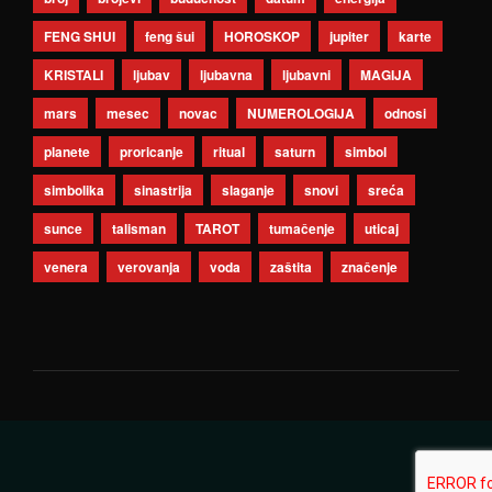
FENG SHUI
feng šui
HOROSKOP
jupiter
karte
KRISTALI
ljubav
ljubavna
ljubavni
MAGIJA
mars
mesec
novac
NUMEROLOGIJA
odnosi
planete
proricanje
ritual
saturn
simbol
simbolika
sinastrija
slaganje
snovi
sreća
sunce
talisman
TAROT
tumačenje
uticaj
venera
verovanja
voda
zaštita
značenje