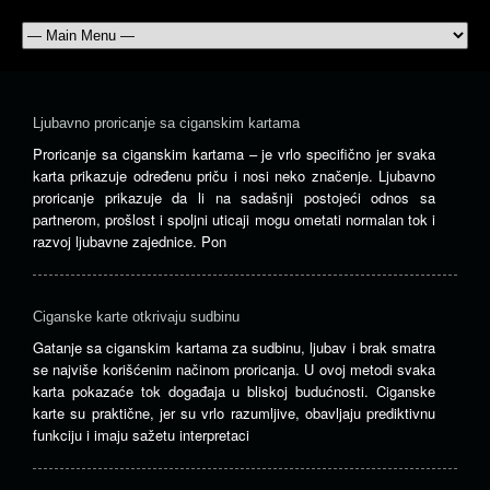
Ljubavno proricanje sa ciganskim kartama
Proricanje sa ciganskim kartama – je vrlo specifično jer svaka
karta prikazuje određenu priču i nosi neko značenje. Ljubavno
proricanje prikazuje da li na sadašnji postojeći odnos sa
partnerom, prošlost i spoljni uticaji mogu ometati normalan tok i
razvoj ljubavne zajednice. Pon
Ciganske karte otkrivaju sudbinu
Gatanje sa ciganskim kartama za sudbinu, ljubav i brak smatra
se najviše korišćenim načinom proricanja. U ovoj metodi svaka
karta pokazaće tok događaja u bliskoj budućnosti. Ciganske
karte su praktične, jer su vrlo razumljive, obavljaju prediktivnu
funkciju i imaju sažetu interpretaci