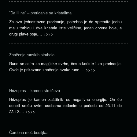
“Da ili ne” – proricanje sa kristalima
Za ovo jednostavno proricanje, potrebno je da spremite jednu
malu torbicu i dva kristala iste veličine, jedan crvene boje, a
drugi plave boje.…
>>>>
Značenje runskih simbola
Rune se osim za magijske svrhe, često koriste i za proricanje.
Ovde je prikazano značenje svake rune.…
>>>>
Hrizopras – kamen strelčeva
Hrizopras je kamen zaštitnik od negativne energije. On će
doneti sreću svim osobama rođenim u periodu od 23.11 do
23.12.…
>>>>
Čarobna moć bosiljka