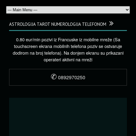
ASTROLOGIJA TAROT NUMEROLOGIJA TELEFONOM
0.80 eur/min pozivi iz Francuske iz mobilne mreže (Sa
touchscreen ekrana mobilnih telefona poziv se ostvaruje
dodirom na broj telefona). Na donjem ekranu su prikazani
operateri aktivni na mreži
✆
0892970250