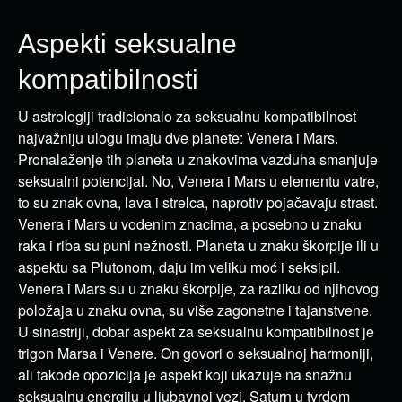
Aspekti seksualne
kompatibilnosti
U astrologiji tradicionalo za seksualnu kompatibilnost
najvažniju ulogu imaju dve planete: Venera i Mars.
Pronalaženje tih planeta u znakovima vazduha smanjuje
seksualni potencijal. No, Venera i Mars u elementu vatre,
to su znak ovna, lava i strelca, naprotiv pojačavaju strast.
Venera i Mars u vodenim znacima, a posebno u znaku
raka i riba su puni nežnosti. Planeta u znaku škorpije ili u
aspektu sa Plutonom, daju im veliku moć i seksipil.
Venera i Mars su u znaku škorpije, za razliku od njihovog
položaja u znaku ovna, su više zagonetne i tajanstvene.
U sinastriji, dobar aspekt za seksualnu kompatibilnost je
trigon Marsa i Venere. On govori o seksualnoj harmoniji,
ali takođe opozicija je aspekt koji ukazuje na snažnu
seksualnu energiju u ljubavnoj vezi. Saturn u tvrdom