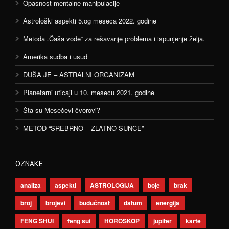
Opasnost mentalne manipulacije
Astrološki aspekti 5.og meseca 2022. godine
Metoda „Čaša vode“ za rešavanje problema i ispunjenje želja.
Amerika sudba i usud
DUŠA JE – ASTRALNI ORGANIZAM
Planetarni uticaji u 10. mesecu 2021. godine
Šta su Mesečevi čvorovi?
METOD “SREBRNO – ZLATNO SUNCE”
OZNAKE
analiza
aspekti
ASTROLOGIJA
boje
brak
broj
brojevi
budućnost
datum
energija
FENG SHUI
feng šui
HOROSKOP
jupiter
karte