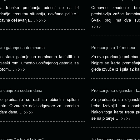
a tehnika proricanja odnosi se na tri
Osnovno značenje br
dručja: trenutnu situaciju, novčane prilike i
predstavlja važne kombina
ubavna dešavanja.…
>>>>
Svaki broj ima dva sup
>>>>
aro gatanje sa dominama
Proricanje za 12 meseci
o staro gatanje sa dominama koristili su
Za ovo proricanje potreban j
gleski romi umesto uobičajenog gatanja sa
Najpre se karte promešaj
rotom.…
>>>>
gleda izvuče iz špila 12 k
oricanje za sedam dana
Proricanje sa ciganskim k
o proricanje se radi sa običnim špilom
Za proricanje sa cigans
rata. Otvaranje daje odgovore za narednih
treba izdvojiti kartu oso
dam dana.…
>>>>
Nakon toga karte treba pro
se na pitanje.…
>>>>
oricanje “astrološki krug”
Jednostavno proricanje ka