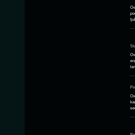
Ov
po
lj
St
Ov
en
ta
Pr
Ov
ka
se
Pr