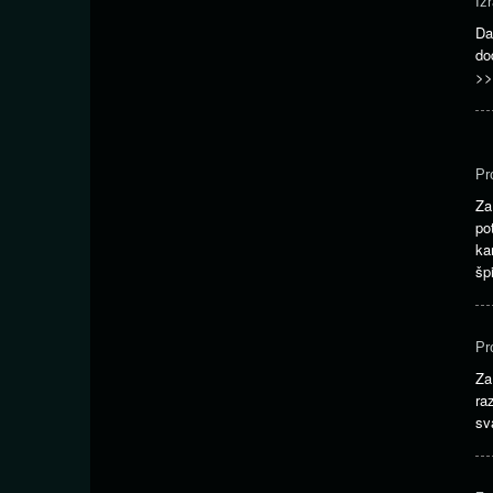
Iz
Da
do
>>
Pr
Za
po
ka
šp
Pr
Za
ra
sv