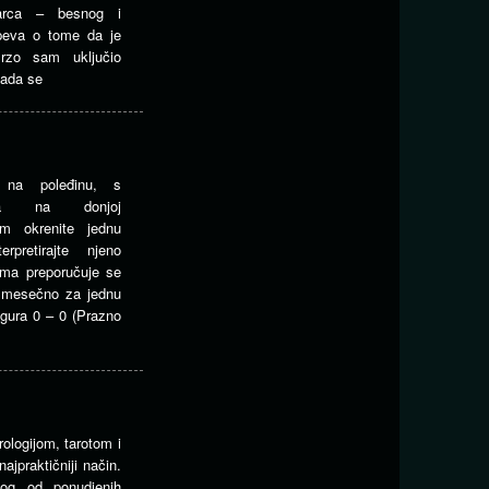
rca – besnog i
 peva o tome da je
zo sam uključio
kada se
 na poleđinu, s
ima na donjoj
rom okrenite jednu
rpretirajte njeno
ama preporučuje se
m mesečno za jednu
gura 0 – 0 (Prazno
rologijom, tarotom i
jpraktičniji način.
og od ponudjenih