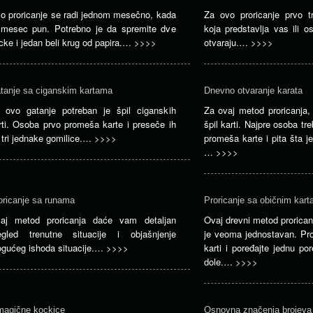
o proricanje se radi jednom mesečno, kada
Za ovo proricanje prvo tr
 mesec pun. Potrebno je da spremite dve
koja predstavlja vas ili o
cke i jedan beli krug od papira.…
>>>>
otvaraju.…
>>>>
tanje sa ciganskim kartama
Dnevno otvaranje karata
 ovo gatanje potreban je špil ciganskih
Za ovaj metod proricanja,
rti. Osoba prvo promeša karte i preseče ih
špil karti. Najpre osoba tre
 tri jednake gomilice.…
>>>>
promeša karte i pita šta j
…
>>>>
oricanje sa runama
Proricanje sa običnim kar
aj metod proricanja daće vam detaljan
Ovaj drevni metod prorican
egled trenutne situacije i objašnjenje
je veoma jednostavan. Pro
gućeg ishoda situacije.…
>>>>
karti i poređajte jednu po
dole.…
>>>>
magične kockice
Osnovna značenja brojeva