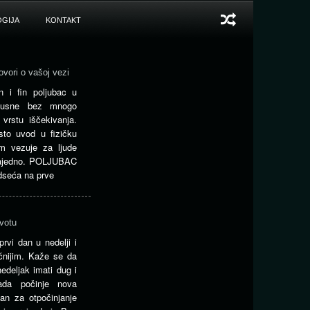
GIJA
KONTAKT
ovori o vašoj vezi
i fin poljubac u
u usne bez mnogo
 vrstu iščekivanja.
sto uvod u fizičku
om vezuje za ljude
zajedno. POLJUBAC
dseća na prve
ivotu
rvi dan u nedelji i
ćnijim. Kaže se da
edeljak imati dug i
ada počinje nova
lan za otpočinjanje