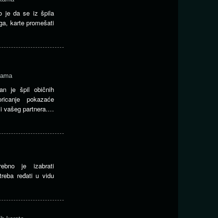
o je da se iz špila
ga, karte promešati
rtama
an je špil običnih
oricanje pokazaće
 i vašeg partnera.…
ebno je izabrati
reba ređati u vidu