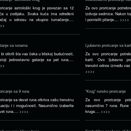
oricanje astrološki krug je povezan sa 12
Za ovo proricanje potrebn
ća u zodijaku. Svaka kuća ima određeni
izdvoje sedmice. Nakon to
ačaj u odnosu na ukupno tumačenje.…
i pomisliti pitanje.…
>>>>
>>
tanje sa runama
Ljubavno proricanje sa ka
 bi otkrili šta vas čeka u bliskoj budućnosti,
Za ovo proricanje potreb
stoji jednostavno gatanje sa pet runa.…
karti. Ovo ljubavno pr
>>
trenutni odnos između vas
>>>>
oricanje sa 9 runa
“Krug” runsko proricanje
oricanje sa devet runa otkriva vašu trenutnu
Za ovo proricanje potr
tuaciju i i mogućnosti. Nasumično izaberite
nasumično 7 runa. Rune t
vet runa.…
>>>>
kruga.…
>>>>