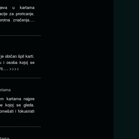
ojeva u kartama
cije za proricanje.
rotna značenja.…
e običan špil karti.
u i osoba kojoj se
arti.…
>>>>
artama
kim kartama najpre
be kojoj se gleda.
mešati i fokusirati
rtama