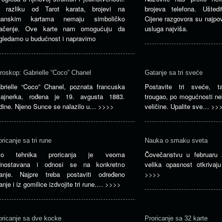
 razliku od Tarot karata, brojevi na
brojeva telefona. Ušted
ganskim kartama nemaju simboličko
Cijene razgovora su najpovo
ačenje. Ove karte nam omogućuju da
usluga najviša.
gledamo u budućnost i napravimo
roskop: Gabrielle “Coco” Chanel
Gatanje sa tri sveće
brielle “Coco” Chanel, poznata francuska
Postavite tri sveće, t
zajnerka, rođena je 19. avgusta 1883.
trougao, po mogućnosti ne
dine. Njeno Sunce se nalazilo u…
>>>>
veličine. Upalite sve…
>>
oricanje sa tri rune
Nauka o smaku sveta
vo tehnika proricanja je veoma
Čovečanstvu u februaru 
dnostavana i odnosi se na konkretno
velika opasnost otkriva
tanje. Najpre treba postaviti određeno
>>>>
tanje i iz gomilice izdvojite tri rune.…
>>>>
oricanje sa dve kocke
Proricanje sa 32 karte