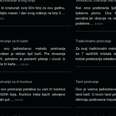
računavanje ličnog broja
Simbolično značenje običn
 bi izračunali svoj lični broj za ovu godinu,
Kec srce predstavlja lj
dajte mesec i dan svog rođenja na broj 5.…
ljubavno pismo. Ova k
>>
povoljna jer ukazuje na ne
probleme.…
>>>>
oricanje sa tri karte
Tradicionalno proricanje
 ovu jednostavnu metodu proricanja
Za ovaj tradicionalni meto
treban je običan špil karti. Pre otvaranja
se 7 različitih kristala i
rti, potrebno je postaviti pitanje i izvući iz
kristal predstavlja određe
ila tri karte.…
>>>>
oricanje sa tri kockice
Tarot proricanje
 ovo proricanje potrebne su vam tri kockice
Ovo je veoma jednostavno
zličitih boja. Kockice treba baciti odvojeno
tarot karti. U ovom tarot pro
aki put.…
>>>>
otkrivaju podsvesne impu