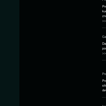
Pr
ku
zn
>>
Ga
Da
po
>>
Pr
Pr
si
de