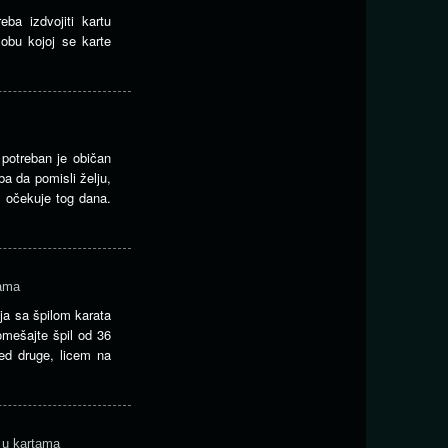
eba izdvojiti kartu
sobu kojoj se karte
 potreban je običan
ba da pomisli želju,
e očekuje tog dana.
tama
ja sa špilom karata
mešajte špil od 36
red druge, licem na
 u kartama