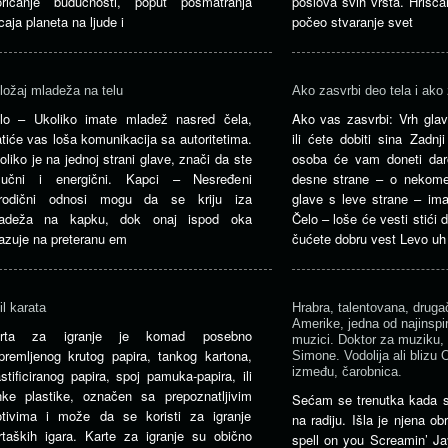
oricanje budućnosti, poput posmatranja
poslova svih vrsta. Hrišća
icaja planeta na ljude i
počeo stvaranje svet
ložaj mladeža na telu
Ako zasvrbi deo tela i ako 
lo – Ukoliko imate mladež nasred čela,
Ako vas zasvrbi: Vrh glav
atiće vas loša komunikacija sa autoritetima.
ili ćete dobiti sina Zadn
oliko je na jednoj strani glave, znači da ste
osoba će vam doneti da
lučni i energični. Kapci – Nesređeni
desne strane – o nekome
rodični odnosi mogu da se kriju iza
glave s leve strane – ima
adeža na kapku, dok onaj ispod oka
Čelo – loše će vesti stići
azuje na preteranu em
čućete dobru vest Levo uh
il karata
Hrabra, talentovana, drugač
Amerike, jedna od najinspira
arta za igranje je komad posebno
muzici. Doktor za muziku,
ipremljenog krutog papira, tankog kartona,
Simone. Vodolija ali blizu 
između, čarobnica.
astificiranog papira, spoj pamuka-papira, ili
nke plastike, označen sa prepoznatljivim
Sećam se trenutka kada s
tivima i može da se koristi za igranje
na radiju. Išla je njena o
rtaških igara. Karte za igranje su obično
spell on you Screamin’ Ja