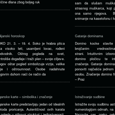
ličine dlana zbog boljeg ruk
sam da slušam muška
strasnog muškarca, koji
ona samo njegova. Br
snimanje na kasetofonu i 
dijanski horoskop
Gatanje dominama
KO 21. 3. – 19. 4. Soko je hrabra ptica
Domino kocke stavite
ja visoko leti, usamljeni lovac, rođeni
brojčanim vrednost
edvodnik. Oštrog pogleda na svet,
strani. Intuitivnim izbo
ntroliše događaje i traži plen – svoje ciljeve.
domino pločicu te inte
egov oštar pogled simbolizuje vizije, velike
značenje. Gatanje domin
eje i oštroumnost. Osobe nadahnute
ponoviti najčešće jedno
egovim duhom naći će način da
osobu. Značenje domino fi
– Praz
ganske karte – simbolika i značenje
Istraživanje sudbine
ganske karte predstavljaju jedan od idealnih
Istražite svoju sudbinu ast
toda proricanja. Autentičnost ovih karata
numerologijom odmah, na na
 ogleda u njihovoj strukturi i jedinstvenosti.
Nazovite nas preko nek