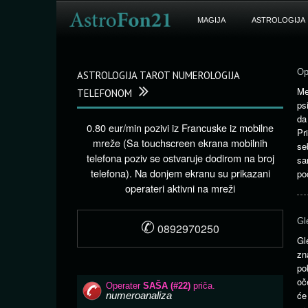
MAGIJA
ASTROLOGIJA
Op
ASTROLOGIJA TAROT NUMEROLOGIJA
Me
TELEFONOM
ps
da
0.80 eur/min pozivi iz Francuske iz mobilne
Pr
mreže (Sa touchscreen ekrana mobilnih
s
telefona poziv se ostvaruje dodirom na broj
s
telefona). Na donjem ekranu su prikazani
po
operateri aktivni na mreži
✆
Gl
0892970250
Gl
zn
po
oč
će