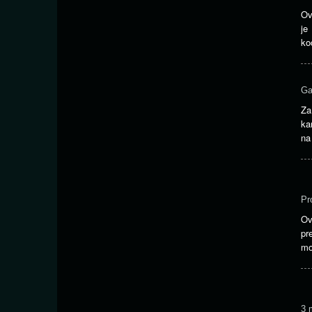
Ov
je
ko
Ga
Za
ka
na
Pr
Ov
pr
mo
3 