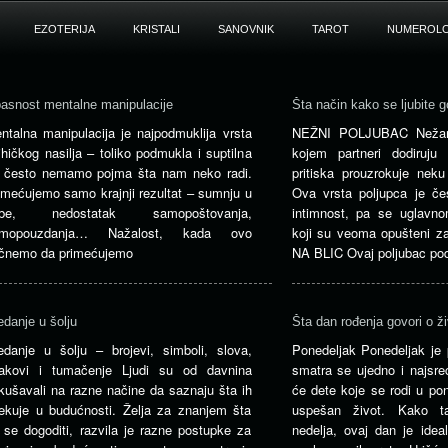
EZOTERIJA
KRISTALI
SANOVNIK
TAROT
NUMEROLO
asnost mentalne manipulacije
Šta način kako se ljubite g
ntalna manipulacija je najpodmuklija vrsta
NEŽNI POLJUBAC Nežan 
ihičkog nasilja – toliko podmukla i suptilna
kojem partneri dodiruj
 često nemamo pojma šta nam neko radi.
pritiska prouzrokuje neku
imećujemo samo krajnji rezultat – sumnju u
Ova vrsta poljupca je če
ebe, nedostatak samopoštovanja,
intimnost, pa se uglavn
amopouzdanja… Nažalost, kada ovo
koji su veoma opušteni 
čnemo da primećujemo
NA BLIC Ovaj poljubac po
edanje u šolju
Šta dan rođenja govori o ž
edanje u šolju – brojevi, simboli, slova,
Ponedeljak Ponedeljak je p
akovi i tumačenje Ljudi su od davnina
smatra se ujedno i najsre
kušavali na razne načine da saznaju šta ih
će dete koje se rodi u pon
ekuje u budućnosti. Želja za znanjem šta
uspešan život. Kako t
 se dogoditi, razvila je razne postupke za
nedelja, ovaj dan je idea