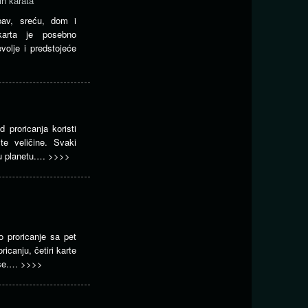
ih karata
ubav, sreću, dom i
arta je posebno
volje i predstojeće
d proricanja koristi
ste veličine. Svaki
nu planetu.…
>>>>
 proricanje sa pet
ricanju, četiri karte
lse.…
>>>>