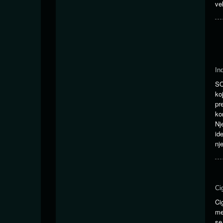
ve
In
SO
ko
pr
ko
Nj
id
nj
Ci
Ci
me
se