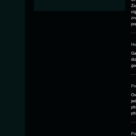
Za
ci
zn
po
Ho
Ga
di
go
Pr
O
je
pi
pi
Pr