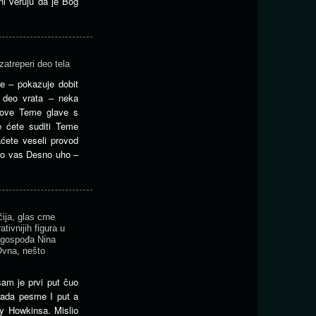
ni veruju da je Bog
zatreperi deo tela
e – pokazuje dobit
ji deo vrata – neka
rove Teme glave s
 ćete suditi Teme
ćete veseli provod
 do vas Desno uho –
ija, glas crne
tivnijih figura u
 gospođa Nina
Ovna, nešto
am je prvi put čuo
brada pesme I put a
y Howkinsa. Mislio