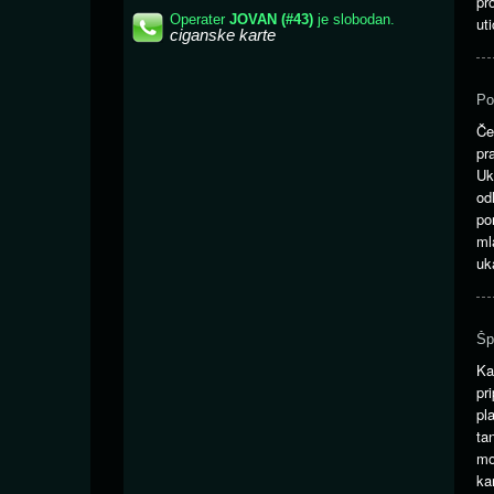
pr
ut
Po
Če
pr
Uk
od
po
ml
uk
Šp
K
pr
pl
ta
mo
ka