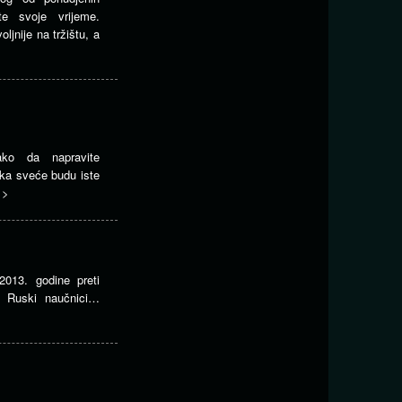
ite svoje vrijeme.
ljnije na tržištu, a
ako da napravite
ka sveće budu iste
>>
2013. godine preti
ju Ruski naučnici…