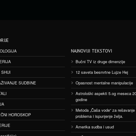
RIJE
OLOGIJA
NAJNOVIJI TEKSTOVI
ERIJA
Bučni TV iz druge dimenzije
 SHUI
12 saveta besmrtne Lujze Hej
AŽIVANJE SUDBINE
Opasnost mentalne manipulacije
TALI
Astrološki aspekti 5.og meseca 2
godine
JA
Metoda „Čaša vode“ za rešavanje
ČNI HOROSKOP
problema i ispunjenje želja.
ERIJE
Amerika sudba i usud
assifié(e)