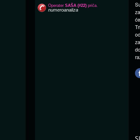
Su
za
će
Tr
od
za
do
ra
S