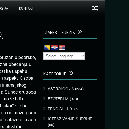
GIJA
KONTAKT
oj
IZABERITE JEZIK
 pružanje podrške,
razna obećanja u
ost ka uspehu i
KATEGORIJE
jan aspekt. Osoba
i finansijskog
ASTROLOGIJA
(634)
i, a Sunce drugoog
t može biti u
EZOTERIJA
(370)
i takođe treba
FENG SHUI
(132)
k, on ne može puno
er nalaze u lavu u
ISTRAŽIVANJE SUDBINE
(66)
jednički rad.