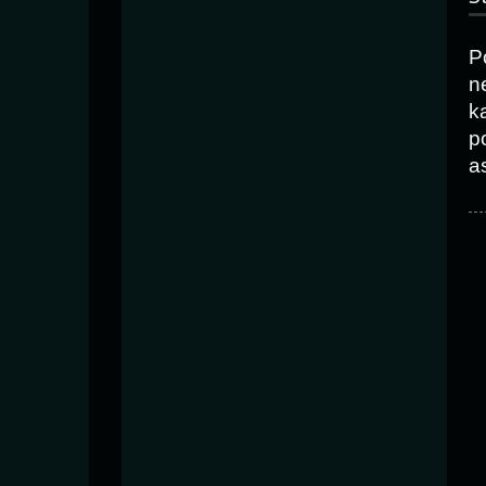
P
n
k
p
as