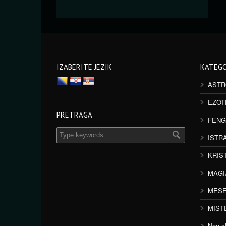
IZABERITE JEZIK
KATEGO
ASTR
EZOT
PRETRAGA
FENG
ISTR
KRIS
MAGI
MESE
MIST
Non cl