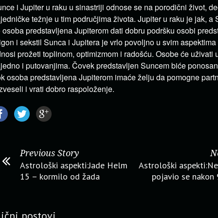
nce i Jupiter u raku u sinastriji odnose se na porodični život, de
jedničke težnje u tim područjima života. Jupiter u raku je jak, a
 osoba predstavljena Jupiterom dati dobru podršku osobi preds
igon i sekstil Sunca i Jupitera je vrlo povoljno u svim aspektima 
nosi prožeti toplinom, optimizmom i radošću. Osobe će uživati 
jedno i putovanjima. Čovek predstavljen Suncem biće ponosan 
k osoba predstavljena Jupiterom imaće želju da pomogne partn
zveseli i vrati dobro raspoloženje.
Previous Story
N
Astrološki aspekti:Jade Helm
Astrološki aspekti:Ne
15 – kormilo od žada
pojavio se nakon
lični postovi