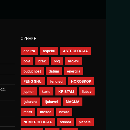
OZNAKE
analiza
aspekti
ASTROLOGIJA
boje
brak
broj
brojevi
budućnost
datum
energija
FENG SHUI
feng šui
HOROSKOP
022.
jupiter
karte
KRISTALI
ljubav
ljubavna
ljubavni
MAGIJA
mars
mesec
novac
NUMEROLOGIJA
odnosi
planete