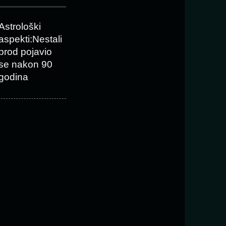
Astrološki
aspekti:Nestali
brod pojavio
se nakon 90
godina