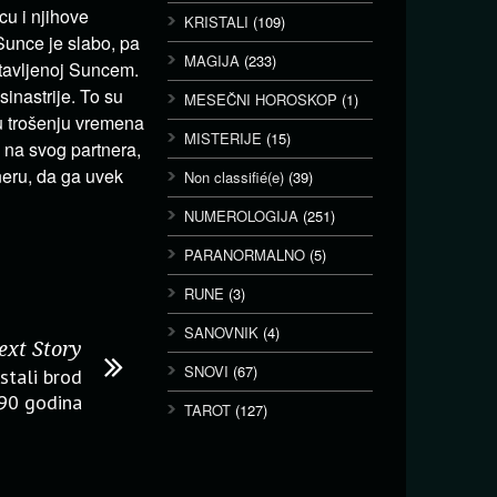
cu i njihove
KRISTALI
(109)
 Sunce je slabo, pa
MAGIJA
(233)
tavljenoj Suncem.
sinastrije. To su
MESEČNI HOROSKOP
(1)
u trošenju vremena
MISTERIJE
(15)
na svog partnera,
eru, da ga uvek
Non classifié(e)
(39)
NUMEROLOGIJA
(251)
PARANORMALNO
(5)
RUNE
(3)
SANOVNIK
(4)
ext Story
SNOVI
(67)
stali brod
 90 godina
TAROT
(127)