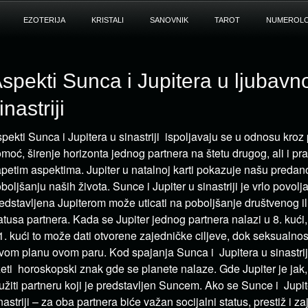
EZOTERIJA
KRISTALI
SANOVNIK
TAROT
NUMEROLO
spekti Sunca i Jupitera u ljubavn
inastriji
pekti Sunca i Jupitera u sinastriji ispoljavaju se u odnosu kroz
moć, širenje horizonta jednog partnera na štetu drugog, ali i p
petim aspektima. Jupiter u natalnoj karti pokazuje našu predan
boljšanju naših života. Sunce i Jupiter u sinastriji je vrlo povol
edstavljena Jupiterom može uticati na poboljšanje društvenog il
atusa partnera. Kada se Jupiter jednog partnera nalazi u 8. kuć
1. kući to može dati otvorene zajedničke ciljeve, dok seksualnos
vom planu ovom paru. Kod spajanja Sunca i Jupitera u sinastrij
eti horoskopski znak gde se planete nalaze. Gde Jupiter je ja
užiti partneru koji je predstavljen Suncem. Ako se Sunce i Jupit
nastriji – za oba partnera biće važan socijalni status, prestiž i za