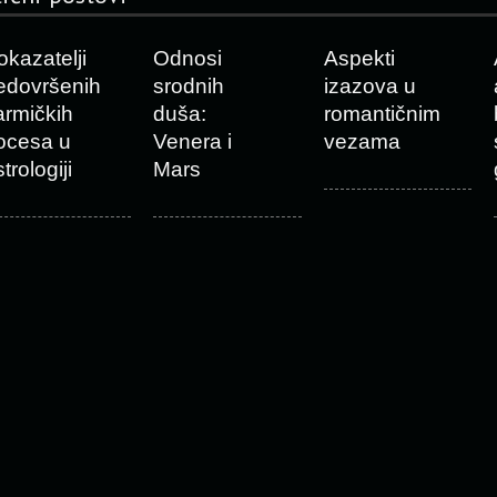
okazatelji
Odnosi
Aspekti
edovršenih
srodnih
izazova u
armičkih
duša:
romantičnim
ocesa u
Venera i
vezama
trologiji
Mars