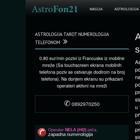
MAGIJA
ASTROLOGIJA
ASTROLOGIJA TAROT NUMEROLOGIJA
A
TELEFONOM
s
0.80 eur/min pozivi iz Francuske iz mobilne
As
mreže (Sa touchscreen ekrana mobilnih
po
telefona poziv se ostvaruje dodirom na broj
na
telefona). Na donjem ekranu su prikazani
po
operateri aktivni na mreži
pr
st
✆
0892970250
u 
pr
uz
pr
si