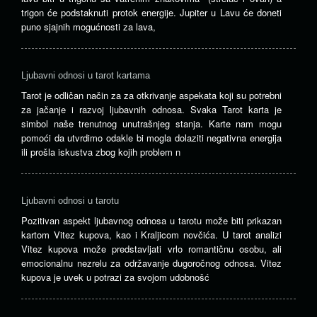
trigon će podstaknuti protok energije. Jupiter u Lavu će doneti
puno sjajnih mogućnosti za lava,
Ljubavni odnosi u tarot kartama
Tarot je odličan način za za otkrivanje aspekata koji su potrebni
za jačanje i razvoj ljubavnih odnosa. Svaka Tarot karta je
simbol naše trenutnog unutrašnjeg stanja. Karte nam mogu
pomoći da utvrdimo odakle bi mogla dolaziti negativna energija
ili prošla iskustva zbog kojih problem n
Ljubavni odnosi u tarotu
Pozitivan aspekt ljubavnog odnosa u tarotu može biti prikazan
kartom Vitez kupova, kao i Kraljicom novčića. U tarot analizi
Vitez kupova može predstavljati vrlo romantičnu osobu, ali
emocionalnu nezrelu za održavanje dugoročnog odnosa. Vitez
kupova je uvek u potrazi za svojom udobnošć