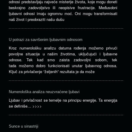
odnosi predstavljaju najveće misterije života, koje mogu doneti
beskrajno zadovoljstvo ili neopisive frustracije. Međusobni
ljubavni odnosi imaju ogromnu moć. Oni mogu transformisati
naš život i preobraziti našu dušu
U potrazi za savršenim ljubavnim odnosom
Kroz numerološku analizu datuma rođenja možemo privući
povoljne situacije u našim životima, uključujući i ljubavne
odnose. Tek kad smo zaista zadovoljni sobom, tek
tada možemo dobro funkcionisati unutar ljubavnog odnosa.
Ključ za privlačenje “željenih” rezultata je da može
Numerološka analiza neuzvraćene ljubavi
Ljubav i privlačnost se temelje na principu energije. Ta energija
se definiše…
>>>>
Sunce u sinastriji