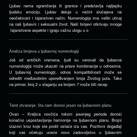
Ljubav nema ograničenja ili granice i predstavlja najljepšu
ljudsku emociju. Ljubav deluje u većini slučajeva na
neočekivani i tajanstven način. Numerologija ima veliki uticaj
na naš ljubavni i seksualni život. Naši brojevi otkrivaju mnoge
tajanstvene aspekte i igraju važnu ulogu u o
Analiza brojeva u ljubavnoj numerologiji
Još od antičkih vremena, ljudi su verovali da ljubavna
numerologija može ukazati na prave kombinacije u odnosima.
U ljubavnoj numerologiji, odnos kompatibilnosti može se
odrediti međusobnim upoređivanjem broja Životog puta. Tako
na primer, broj 2 u slaganju sa brojem 7 može biti recep
Tarot otvaranje: šta nam donosi jesen na ljubavnom planu
Ovan – Kraljica novčića tokom jesenjeg perioda donosi
konačno uspostavljanje harmonije na ljubavnom planu. Brojni
izazovi kroz koje ste prošli ostaće iza vas. Pozitivni događaji
koji vas očekuju uneće novo zadovoljstvo u ljubavnim