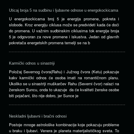
Uticaj broja 5 na sudbinu i ljubavne odnose u energokockicama
U energokockicama broj 5 je energija promene, pokreta i
slobode. Kroz energiju ciklusa može se predvideti kada će doći
do promena. U važnim sudbinskim ciklusima tok energije broja
5 je odgovoran za nove promene i iskustva. Jedan od glavnih
pokretača energetskih promena temelji se na b
Karmički odnos u sinastriji
Položaj Severnog čvora(Rahu) i Južnog čvora (Ketu) pokazuje
kakv karmički odnos će osoba imati na romantičnom planu.
Ukoliko se u sinastriji muškarčev Rahu (Severni čvor) nalazi na
ženskom Suncu, onda to ukazuje da će kvaliteti ženske osobe
biti pojačani, što nije dobro, jer Sunce je
Neskladni ljubavni i bračni odnosi
Postoje mnoge astrološke kombinacije koje pokazuju probleme
u braku i ljubavi. Venera je planeta materijalističkog sveta. To