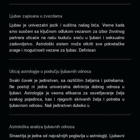
Ljubav zapisana u zvezdama
Ljubav je univerzalni jezik i suština našeg bića. Vreme kada
smo suočeni sa ključnom odlukom vezanom za izbor životnog
partnera uticaće na našu buduću sreću u ljubavi i seksualno
zadovoljstvo. Astrološki sistem može otkriti sve pokretačke
snage i mogućnosti vezane za ljubav. Definisan
Uticaj astrologije u području ljubavnih odnosa
Svaki čovek je jedinstven, sa različitim željama i potrebama.
Ne postoji ni jedna univerzalna definicija dobrog odnosa u
ljubavi. Astrologija je veoma efikasna za osvetljavanje želja
svakog pojedinca, kao i njegovih skrivenih želja i potreba u
ljubavnom odnosu. Naš jedinstven duboko u
Astrološka analiza ljubavnih odnosa
Sinastrija je jedna od najvažnijih poglavlja u astrologiji. Ljubavni