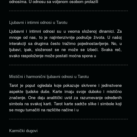
odnosima. U odnosu sa voljenom osobom prolazili
Ljubavni i intimni odnosi u Tarotu
Ljubavni i intimni odnosi su u veoma složenoj dinamici. Za
mnoge od nas, to je najintenzivnije područje života. U našoj
interakciji sa drugima često tražimo pojednostavljenje. No, u
ljubavi, ipak, složenost se ne može se izbeći. Svaka reč,
svako raspoloženje može postati moćna spona u
Mistični i harmonični ljubavni odnosi u Tarotu
Tarot je poput ogledala koje pokazuje skrivene i jedinstvene
aspekte ljudske duše. Karte imaju svoje duboko i mistično
značenje. One daju analitički uvid za razumevanje određenih
simbola na svakoj karti. Tarot karte sadrže slike i simbole koji
se mogu tumačiti na različite načine i u
Karmički dugovi