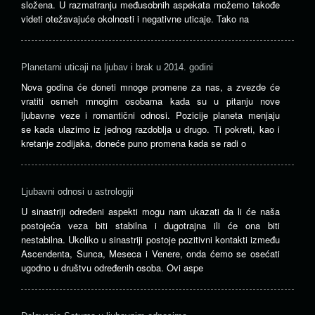
složena. U razmatranju međusobnih aspekata možemo takođe
videti otežavajuće okolnosti i negativne uticaje. Tako na
Planetarni uticaji na ljubav i brak u 2014. godini
Nova godina će doneti mnoge promene za nas, a zvezde će
vratiti osmeh mnogim osobama kada su u pitanju nove
ljubavne veze i romantični odnosi. Pozicije planeta menjaju
se kada ulazimo iz jednog razdoblja u drugo. Ti pokreti, kao i
kretanje zodijaka, doneće puno promena kada se radi o
Ljubavni odnosi u astrologiji
U sinastriji određeni aspekti mogu nam ukazati da li će naša
postojeća veza biti stabilna i dugotrajna ili će ona biti
nestabilna. Ukoliko u sinastriji postoje pozitivni kontakti između
Ascendenta, Sunca, Meseca i Venere, onda ćemo se osećati
ugodno u društvu određenih osoba. Ovi aspe