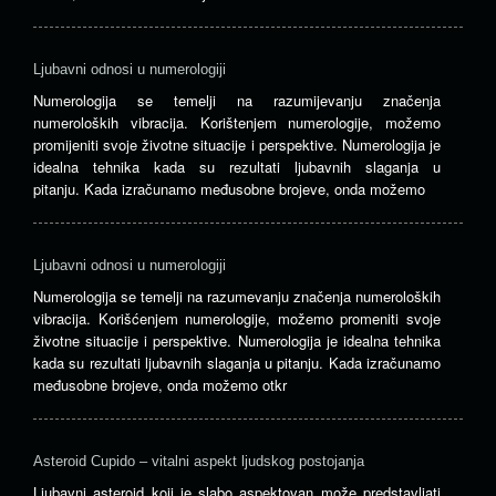
Ljubavni odnosi u numerologiji
Numerologija se temelji na razumijevanju značenja
numeroloških vibracija. Korištenjem numerologije, možemo
promijeniti svoje životne situacije i perspektive. Numerologija je
idealna tehnika kada su rezultati ljubavnih slaganja u
pitanju. Kada izračunamo međusobne brojeve, onda možemo
Ljubavni odnosi u numerologiji
Numerologija se temelji na razumevanju značenja numeroloških
vibracija. Korišćenjem numerologije, možemo promeniti svoje
životne situacije i perspektive. Numerologija je idealna tehnika
kada su rezultati ljubavnih slaganja u pitanju. Kada izračunamo
međusobne brojeve, onda možemo otkr
Asteroid Cupido – vitalni aspekt ljudskog postojanja
Ljubavni asteroid koji je slabo aspektovan može predstavljati