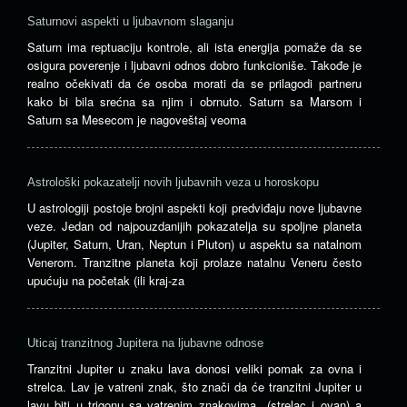
Saturnovi aspekti u ljubavnom slaganju
Saturn ima reptuaciju kontrole, ali ista energija pomaže da se
osigura poverenje i ljubavni odnos dobro funkcioniše. Takođe je
realno očekivati ​​da će osoba morati da se prilagodi partneru
kako bi bila srećna sa njim i obrnuto. Saturn sa Marsom i
Saturn sa Mesecom je nagoveštaj veoma
Astrološki pokazatelji novih ljubavnih veza u horoskopu
U astrologiji postoje brojni aspekti koji predviđaju nove ljubavne
veze. Jedan od najpouzdanijih pokazatelja su spoljne planeta
(Jupiter, Saturn, Uran, Neptun i Pluton) u aspektu sa natalnom
Venerom. Tranzitne planeta koji prolaze ​​natalnu Veneru često
upućuju na početak (ili kraj-za
Uticaj tranzitnog Jupitera na ljubavne odnose
Tranzitni Jupiter u znaku lava donosi veliki pomak za ovna i
strelca. Lav je vatreni znak, što znači da će tranzitni Jupiter u
lavu biti u trigonu sa vatrenim znakovima (strelac i ovan) a