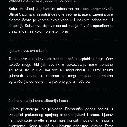
Delovanje Saturna u ljubavnim odnosima
Saturnov uticaj u ljubavnim odnosima ne treba zanemarivati.
Uticaj Saturna u sinastriji često je veoma izražen. Energija ove
planete često je veoma svojstvena u ljubavnim odnosima. U
sinastriji, Saturnovo dejstvo donosi manja ili veća ograničenja,
u zavisnosti sa kojom planetom pravi
Ljubavni izazovi u tarotu
Tarot karte su odraz nas samih i naših najdubljih želja. One
takođe mogu biti jak veznik u pokazivanju naše trenutne
situacije, uključujući sve opcije i mogućnosti. U Tarot analizi
ljubavnih odnosa, u kartama se mogu sagledati trenutna
ograničenja, odnosno, manjak energije između par
Jedinstvena ljubavna alhemija i tarot
Ljubav je energija koja je večna. Romantični odnosi počinju u
izmaglici prekrasnog opojnog osećaja ljubavi i sreće. Ljubav
nam pokazuje svetlu stranu naše ličnosti i postoji u mnogim
nijansama. Kada je reč o ljubavnim pitanjima, drevne Tarot