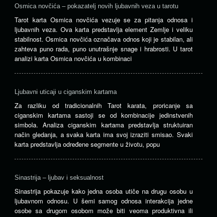
Osmica novčića – pokazatelj novih ljubavnih veza u tarotu
Tarot karta Osmica novčića vezuje se za pitanja odnosa i
ljubavnih veza. Ova karta predstavlja element Zemlje i veliku
stabilnost. Osmica novčića označava odnos koji je stabilan, ali
zahteva puno rada, puno unutrašnje snage i hrabrosti. U tarot
analizi karta Osmica novčića u kombinaci
Ljubavni uticaji u ciganskim kartama
Za razliku od tradicionalnih Tarot karata, proricanje sa
ciganskim kartama sastoji se od kombinacije jedinstvenih
simbola. Analiza ciganskim kartama predstavlja struktuiran
način gledanja, a svaka karta ima svoj izraziti smisao. Svaki
karta predstavlja određene segmente u životu, popu
Sinastrija – ljubav i seksualnost
Sinastrija pokazuje kako jedna osoba utiče na drugu osobu u
ljubavnom odnosu. U šemi samog odnosa interakcija jedne
osobe sa drugom osobom može biti veoma produktivna ili