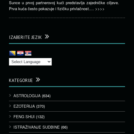
Sunce u prvoj partnerovoj kući predstavlja zajedničke ciljeve.
Prva kuća često pokazuje i fizičku privlačnost.…
>>>>
IZABERITE JEZIK
KATEGORIJE
ASTROLOGIJA
(634)
EZOTERIJA
(370)
FENG SHUI
(132)
ISTRAŽIVANJE SUDBINE
(66)