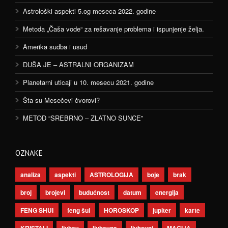
Astrološki aspekti 5.og meseca 2022. godine
Metoda „Čaša vode“ za rešavanje problema i ispunjenje želja.
Amerika sudba i usud
DUŠA JE – ASTRALNI ORGANIZAM
Planetarni uticaji u 10. mesecu 2021. godine
Šta su Mesečevi čvorovi?
METOD “SREBRNO – ZLATNO SUNCE”
OZNAKE
analiza
aspekti
ASTROLOGIJA
boje
brak
broj
brojevi
budućnost
datum
energija
FENG SHUI
feng šui
HOROSKOP
jupiter
karte