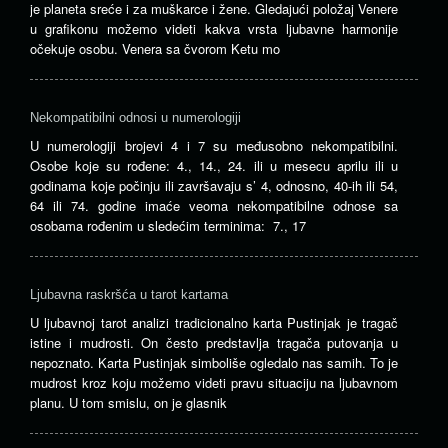
je planeta sreće i za muškarce i žene. Gledajući položaj Venere
u grafikonu možemo videti kakva vrsta ljubavne harmonije
očekuje osobu. Venera sa čvorom Ketu mo
Nekompatibilni odnosi u numerologiji
U numerologiji brojevi 4 i 7 su međusobno nekompatibilni.
Osobe koje su rođene: 4., 14., 24. ili u mesecu aprilu ili u
godinama koje počinju ili završavaju s’ 4, odnosno, 40-ih ili 54,
64 ili 74. godine imaće veoma nekompatibilne odnose sa
osobama rođenim u sledećim terminima: 7., 17
Ljubavna raskršća u tarot kartama
U ljubavnoj tarot analizi tradicionalno karta Pustinjak je tragač
istine i mudrosti. On često predstavlja tragača putovanja u
nepoznato. Karta Pustinjak simboliše ogledalo nas samih. To je
mudrost kroz koju možemo videti pravu situaciju na ljubavnom
planu. U tom smislu, on je glasnik