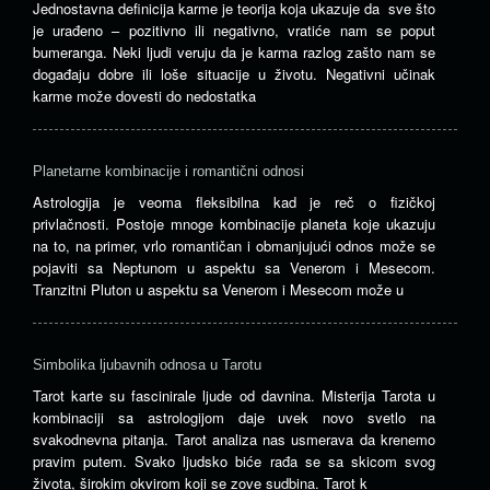
Jednostavna definicija karme je teorija koja ukazuje da sve što
je urađeno – pozitivno ili negativno, vratiće nam se poput
bumeranga. Neki ljudi veruju da je karma razlog zašto nam se
događaju dobre ili loše situacije u životu. Negativni učinak
karme može dovesti do nedostatka
Planetarne kombinacije i romantični odnosi
Astrologija je veoma fleksibilna kad je reč o fizičkoj
privlačnosti. Postoje mnoge kombinacije planeta koje ukazuju
na to, na primer, vrlo romantičan i obmanjujući odnos može se
pojaviti sa Neptunom u aspektu sa Venerom i Mesecom.
Tranzitni Pluton u aspektu sa Venerom i Mesecom može u
Simbolika ljubavnih odnosa u Tarotu
Tarot karte su fascinirale ljude od davnina. Misterija Tarota u
kombinaciji sa astrologijom daje uvek novo svetlo na
svakodnevna pitanja. Tarot analiza nas usmerava da krenemo
pravim putem. Svako ljudsko biće rađa se sa skicom svog
života, širokim okvirom koji se zove sudbina. Tarot k