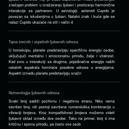
značajan problem u izražavanju ljubavi i postizanju harmonične
interakcije sa partnerom. U astrologiji, asteroid Cupido je
povezan sa iskušenjima u ljubavi. Natalni znak i kuća gde se
nalazi Cupido ukazaće na stil i način d
Tajna srećnih i uspešnih ljubavnih odnosa
U horoskopu, planete predstavljaju specifičnu energiju osobe,
uključujući mentalnu i emocionalnu prirodu, želje i vitalnost.
Kad smo u interakciji sa drugima, pojedinačne energije naših
natalnih aspekata formiraće posebne odnose u energijama.
Aspekti između planeta predstavljaju snažn
Numerologija ljubavnih odnosa
Svaki broj sadrži pozitivnu i negativnu stranu. Niko nema
savršen broj, niti postoji savršena numerološka kombinacija u
vibraciji brojeva. Kroz kompatibilnost brojeva možemo videti
ljubavni sklad između dve osobe. Tako na primer, broj 4 ima
kritičnu i spornu prirodu, pa često ove osob