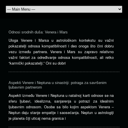
Odnosi srodnih duša: Venera i Mars
Uloga Venere i Marsa u astrološkom kontekstu su važni
pokazatelji odnosa kompatibilnosti i deo onoga što čini dobru
vezu između partnera. Venera i Mars su zapravo relativno
važni faktori za određivanje odnosa kompatibilnosti, ali retko
“karmički pokazatelji.” Oni su dobri
Aspekti Venere i Neptuna u sinastriji: potraga za savršenim
ljubavnim partnerom
Aspekti između Venere i Neptuna u natalnoj karti odnose se na
sferu ljubavi, idealizma, sanjarenja u potrazi za idealnim
ljubavnim odnosom. Osobe sa bilo kojim aspektom Venera –
Neptun daju stanje empatije i saosećanja. Neptun u astrologiji
je planeta čiji uticaj nema granica i