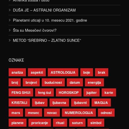
DUŠA JE – ASTRALNI ORGANIZAM
Planetarni uticaji u 10. mesecu 2021. godine
Šta su Mesečevi čvorovi?
METOD “SREBRNO – ZLATNO SUNCE”
OZNAKE
analiza
aspekti
ASTROLOGIJA
boje
brak
broj
brojevi
budućnost
datum
energija
FENG SHUI
feng šui
HOROSKOP
jupiter
karte
KRISTALI
ljubav
ljubavna
ljubavni
MAGIJA
mars
mesec
novac
NUMEROLOGIJA
odnosi
planete
proricanje
ritual
saturn
simbol