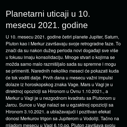
Planetarni uticaji u 10.
mesecu 2021. godine
U 10. mesecu 2021. godine četiri planete Jupiter, Saturn,
Pluton kao i Merkur završavaju svoje retrogradne faze. To
znači da su nakon dužeg perioda novi događaji sve više
u fokusu imaju konsolidaciju. Mnoge stvari o kojima se
možda samo malo razmišljalo sada su spremne i mogu
se primeniti. Narednih nekoliko meseci će pokazati kuda
će tok voditi dalje. Prvih dana u mesecu važni impulsi
dolaze iz horoskopskog znaka Vage. Mars u Vagi je u
direktnoj opoziciji sa Hironom u Ovnu 1.10.2021., a
Merkur u Vagi je u nezgodnom kvadratu sa Plutonom u
Jarcu. Sunce u Vagi nalazi se u egzaktnoj opoziciji sa
Hironom 3.10.2021. a ublažavajući i pozitivan efekat
donosi Merkurov trigon sa Jupiterom u Vodoliji. Tačno na
mladom mesecu u Vagi 6.10.og, Pluton završava svoju