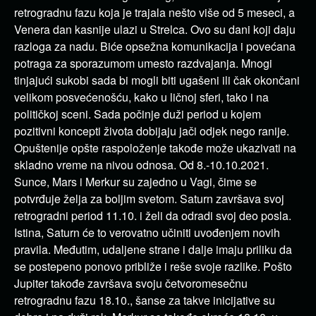
retrogradnu fazu koja je trajala nešto više od 5 meseci, a
Venera dan kasnije ulazi u Strelca. Ovo su dani koji daju
razloga za nadu. Biće opsežna komunikacija i povećana
potraga za sporazumom umesto razdvajanja. Mnogi
tinjajući sukobi sada bi mogli biti ugašeni ili čak okončani
velikom posvećenošću, kako u ličnoj sferi, tako i na
političkoj sceni. Sada počinje duži period u kojem
pozitivni koncepti života dobijaju jači odjek nego ranije.
Opuštenije opšte raspoloženje takođe može ukazivati na
skladno vreme na nivou odnosa. Od 8.-10.10.2021.
Sunce, Mars i Merkur su zajedno u Vagi, čime se
potvrđuje želja za boljim svetom. Saturn završava svoj
retrogradni period 11.10. i želi da odradi svoj deo posla.
Istina, Saturn će to verovatno učiniti uvođenjem novih
pravila. Međutim, udaljene strane i dalje imaju priliku da
se postepeno ponovo približe i reše svoje razlike. Pošto
Jupiter takođe završava svoju četvoromesečnu
retrogradnu fazu 18.10., šanse za takve inicijative su