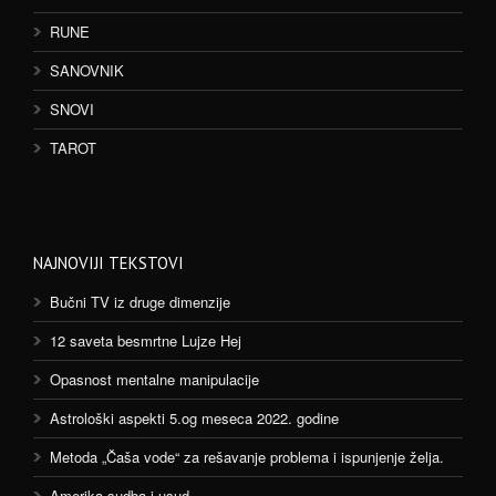
RUNE
SANOVNIK
SNOVI
TAROT
NAJNOVIJI TEKSTOVI
Bučni TV iz druge dimenzije
12 saveta besmrtne Lujze Hej
Opasnost mentalne manipulacije
Astrološki aspekti 5.og meseca 2022. godine
Metoda „Čaša vode“ za rešavanje problema i ispunjenje želja.
Amerika sudba i usud