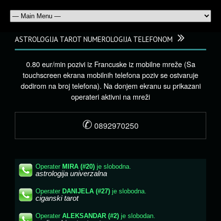
ASTROLOGIJA TAROT NUMEROLOGIJA TELEFONOM
0.80 eur/min pozivi iz Francuske iz mobilne mreže (Sa
touchscreen ekrana mobilnih telefona poziv se ostvaruje
dodirom na broj telefona). Na donjem ekranu su prikazani
operateri aktivni na mreži
✆
0892970250