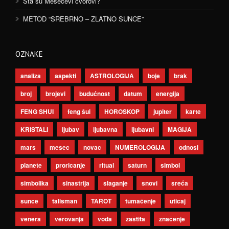
Šta su Mesečevi čvorovi?
METOD “SREBRNO – ZLATNO SUNCE”
OZNAKE
analiza
aspekti
ASTROLOGIJA
boje
brak
broj
brojevi
budućnost
datum
energija
FENG SHUI
feng šui
HOROSKOP
jupiter
karte
KRISTALI
ljubav
ljubavna
ljubavni
MAGIJA
mars
mesec
novac
NUMEROLOGIJA
odnosi
planete
proricanje
ritual
saturn
simbol
simbolika
sinastrija
slaganje
snovi
sreća
sunce
talisman
TAROT
tumačenje
uticaj
venera
verovanja
voda
zaštita
značenje