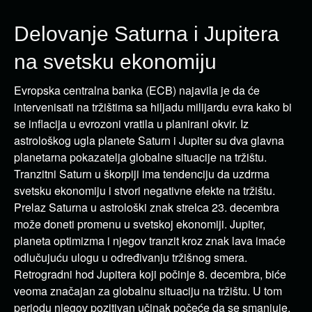
Delovanje Saturna i Jupitera
na svetsku ekonomiju
Evropska centralna banka (ECB) najavila je da će
intervenisati na tržištima sa hiljadu milijardu evra kako bi
se inflacija u evrozoni vratila u planirani okvir. Iz
astrološkog ugla planete Saturn i Jupiter su dva glavna
planetarna pokazatelja globalne situacije na tržištu.
Tranzitni Saturn u škorpiji ima tendenciju da uzdrma
svetsku ekonomiju i stvori negativne efekte na tržištu.
Prelaz Saturna u astrološki znak strelca 23. decembra
može doneti promenu u svetskoj ekonomiji. Jupiter,
planeta optimizma i njegov tranzit kroz znak lava imaće
odlučujuću ulogu u određivanju tržišnog smera.
Retrogradni hod Jupitera koji počinje 8. decembra, biće
veoma značajan za globalnu situaciju na tržištu. U tom
periodu njegov pozitivan učinak počeće da se smanjuje,