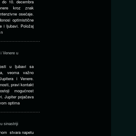
ti do 10. decembra
Venere kroz znak
ntenzivne osećaje.
onosi optimistične
 i ljubavi. Položaj
 n
 i Venere u
osti u ljubavi sa
šta, veoma važno
upitera i Venere.
nosti, pravi kontakt
stoji mogućnost
vi. Jupiter pojačava
svom optima
 sinastriji
tonom stvara napetu