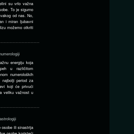
elini su vrlo važna
sobe. To je sigurno
 svakog od nas. No,
an i miran ljubavni
lizu možemo otkriti
numerologiji
ažnu energiju koja
speh u različitom
enom numeroloških
 najbolji period za
evi koji će privući
a veliku važnost u
strologiji
osobe ili sinastrija
ve osobe koristeći