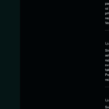
pa
uz
pr
ne
Ve
Lj
Si
as
ra
sv
fa
Po
ne
Lj
Sv