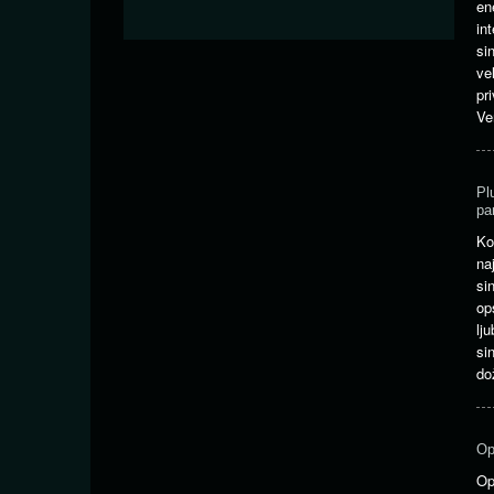
en
in
si
ve
pr
Ve
Pl
pa
Ko
na
si
op
lj
si
do
Op
Op