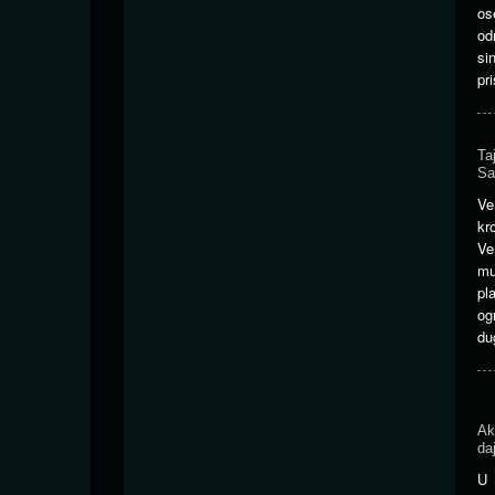
os
od
si
pr
Ta
Sa
Ve
kr
Ve
mu
pl
og
du
Ak
daj
U 