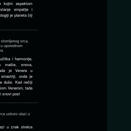
o kojim aspektom
tanje empatije i
giji je planeta čiji
slomljenog srca,
a u uporednom
ra
užitka i harmonije,
a mašte, snova,
Kada je Venera u
inastriji, onda je
e duše. Kad nečiji
ašom Venerom, tada
 snovi post
vca uskoro ulazi u
e
lazi u znak strelca