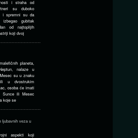
nosti i straha od
tneri su duboko
m i spremni su da
izbegao gubitak
an od najtoplijih
riji koji dvoj
malefičnih planeta,
Neptun, nalaze u
 Mesec su u znaku
ili u dvostrukim
lac, osoba će imati
u Sunce ili Mesec
a koje se
h ljubavnih veza u
rojni aspekti koji