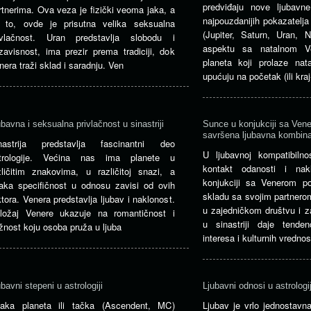
predviđaju nove ljubav
rtnerima. Ova veza je fizički veoma jaka, a
najpouzdanijih pokazatelja
 to, ovde je prisutna velika seksualna
(Jupiter, Saturn, Uran, 
ivlačnost. Uran predstavlja slobodu i
aspektu sa natalnom Ve
zavisnost, ima prezir prema tradiciji, dok
planeta koji prolaze ​​na
nera traži sklad i saradnju. Ven
upućuju na početak (ili kraj
ubavna i seksualna privlačnost u sinastriji
Sunce u konjukciji sa Vener
savršena ljubavna kombina
nastrija predstavlja fascinantni deo
U ljubavnoj kompatibiln
trologije. Većina nas ima planete u
kontakt odanosti i nak
zličitim znakovima, u različitoj snazi, a
konjukciji sa Venerom 
aka specifičnost u odnosu zavisi od ovih
skladu sa svojim partnero
ktora. Venera predstavlja ljubav i naklonost.
u zajedničkom društvu i z
ložaj Venere ukazuje na romantičnost i
u sinastriji daje tendenc
žnost koju osoba pruža u ljuba
interesa i kulturnih vrednos
ubavni stepeni u astrologiji
Ljubavni odnosi u astrologij
aka planeta ili tačka (Ascendent, MC)
Ljubav je vrlo jednostavn