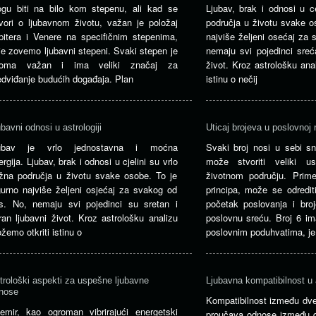
gu biti na bilo kom stepenu, ali kad se
Ljubav, brak i odnosi u c
vori o ljubavnom životu, važan je položaj
područja u životu svake o
pitera i Venere na specifičnim stepenima,
najviše željeni osećaj za
je zovemo ljubavni stepeni. Svaki stepen je
nemaju svi pojedinci sreć
oma važan i ima veliki značaj za
život. Kroz astrološku ana
edviđanje budućih događaja. Plan
istinu o nečij
ubavni odnosi u astrologiji
Uticaj brojeva u poslovnoj 
ubav je vrlo jednostavna i moćna
Svaki broj nosi u sebi sn
ergija. Ljubav, brak i odnosi u cjelini su vrlo
može stvoriti veliki u
žna područja u životu svake osobe. To je
životnom području. Prim
gurno najviše željeni osjećaj za svakog od
principa, može se odrediti
s. No, nemaju svi pojedinci su sretan i
početak poslovanja i broj
ran ljubavni život. Kroz astrološku analizu
poslovnu sreću. Broj 6 im
žemo otkriti istinu o
poslovnim poduhvatima, je
trološki aspekti za uspešne ljubavne
Ljubavna kompatibilnost u a
nose
Kompatibilnost između dve 
emir, kao ogroman vibrirajući energetski
proučava odnose između d