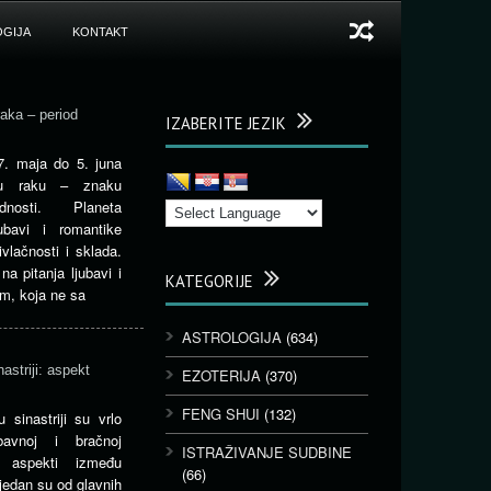
GIJA
KONTAKT
aka – period
IZABERITE JEZIK
7. maja do 5. juna
 u raku – znaku
nosti. Planeta
ubavi i romantike
vlačnosti i sklada.
a pitanja ljubavi i
KATEGORIJE
m, koja ne sa
ASTROLOGIJA
(634)
astriji: aspekt
EZOTERIJA
(370)
FENG SHUI
(132)
sinastriji su vrlo
avnoj i bračnoj
ISTRAŽIVANJE SUDBINE
ni aspekti između
(66)
 jedan su od glavnih