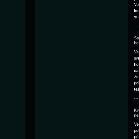
Ve
im
su
Št
ho
Ve
sr
ho
ša
že
po
te
Kv
ne
Ve
p
pr