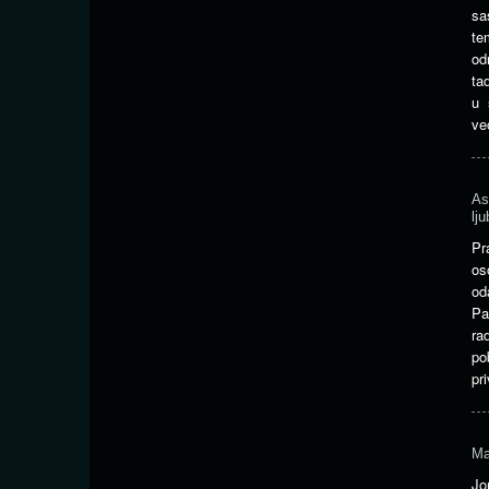
sa
te
od
ta
u 
ve
As
lju
Pr
os
od
Pa
ra
po
pr
Ma
Jo