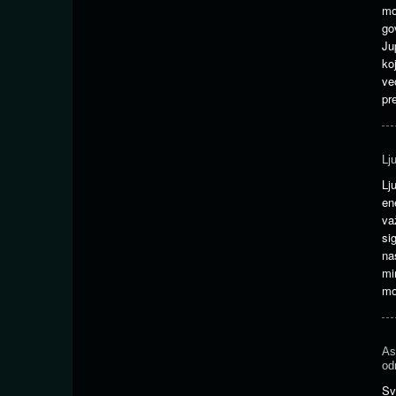
mo
go
Ju
ko
ve
pr
Lj
Lj
en
va
si
na
mi
mo
As
od
Sv