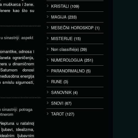
ja muškarca i žene.
KRISTALI
(109)
Venere kao što su
MAGIJA
(233)
MESEČNI HOROSKOP
(1)
u sinastriji: aspekt
MISTERIJE
(15)
Non classifié(e)
(39)
 romantike, odnosa i
laneta ograničenja,
NUMEROLOGIJA
(251)
Venera u dinamičnom
Saturnom donosi
PARANORMALNO
(5)
 međusobna energija
RUNE
(3)
 smislu sigurnosti,
SANOVNIK
(4)
SNOVI
(67)
sinastriji: potraga
TAROT
(127)
rtnerom
Neptuna u natalnoj
ljubavi, idealizma,
idealnim ljubavnim