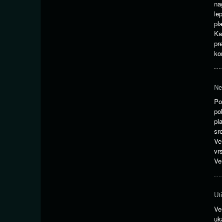
na
le
pl
Ka
pr
ko
Ne
Po
po
pl
sr
Ve
vr
Ve
Ut
Ve
uk