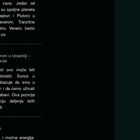
ne veze. Jedan od
 su spoljne planeta
Neptun i Pluton) u
nerom. Tranzitne
talnu Veneru često
-za
om u sinastriji –
cija
osti ovo može biti
lonosti. Sunce u
pokazuje da smo u
m i da ćemo uživati
abavi. Ova pozicija
iju deljenja istih
ti
i
a i moćna energija.