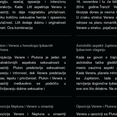
ergiju, osećaj opsesije i intenzivnu
16. novembra i tu će bi
terakciju. Kada Lilit aspektuje Veneru u
2014. godine.Tranzit 
nastriji, to daje magnetsku privlačnost,
škorpije doneo je veoma i
liku količinu seksualne hemije i opsesivnu
U znaku strelca Venera d
ivlačnost. Lilit dodaje dubinu i originalnost
odnose na planu romantike
neri. Ova kombinacija
Venere u strelcu pojačava
uton i Venera u horoskopu ljubavnih
Astrološki aspekti Jupitera
rtnera
ljubavnom slaganju
njukcija Venere i Plutona je jedan od
Kada se govori o trajn
jatraktivnijih aspekata seksualnosti u
astrološke tačke gledi
nastriji. Pluton predstavlja seksualnost,
mesto zauzima aspekt J
sesiju i intimnost, dok Venera predstavlja
Kada Venera, planeta intim
ubav, lepotu i privrženost. Pluton i Venera u
sa Jupiterom, tada po
nastriji međusobno se podstiču u
razvijanja dugoročne ljuba
življavanju dubine seksualne i
sve ono što dotakne. Na 
ozicija Neptuna i Venere u sinastriji
Opozicija Venere i Plutona u
ozicija Venere i Neptuna u sinastriji
Venera u opoziciji sa Plu