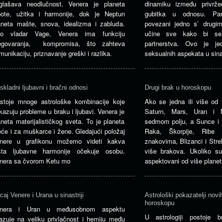
glašava neodlučnost. Venera je planeta
dinamiku između privrže
pote, užitka i harmonije, dok je Neptun
gubitka u odnosu. Par
aneta mašte, snova, idealizma i zabluda.
povezani jedno s’ drugi
o vladar Vage, Venera ima funkciju
učine sve kako bi se 
egovaranja, kompromisa, što zahteva
partnerstva. Ovo je jed
munikaciju, priznavanje greški i razlika.
seksualnih aspekata u sinast
skladni ljubavni i bračni odnosi
Drugi brak u horoskopu
stoje mnoge astrološke kombinacije koje
Ako se jedna ili više od 
kazuju probleme u braku i ljubavi. Venera je
Saturn, Mars, Uran i 
aneta materijalističkog sveta. To je planeta
sedmom polju, a Sunce i
eće i za muškarce i žene. Gledajući položaj
Raka, Škorpije, Ribe 
nere u grafikonu možemo videti kakva
znakovima, Blizanci i Stre
sta ljubavne harmonije očekuje osobu.
više brakova. Ukoliko s
nera sa čvorom Ketu mo
aspektovani od više planet
icaj Venere i Urana u sinastriji
Astrološki pokazatelji novi
horoskopu
nera i Uran u međusobnom aspektu
U astrologiji postoje b
azuje na veliku privlačnost i hemiju među