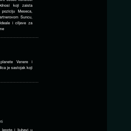
dnosi koji zaista
u poziciju Meseca,
partnerovom Suncu,
ideale i ciljeve za
zme
planete Venere i
ca je sastojak koji
ti
 lepote i ljubavi u