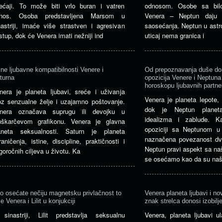
ećaji. To može biti vrlo buran i vatren
odnosom. Osobe sa bil
nos. Osoba predstavljena Marsom u
Venera – Neptun daju s
nastriji, imaće više strastven i agresivan
saosećanja. Neptun u astrolo
istup, dok će Venera imati nežniji ind
uticaj nema granica i
jne ljubavne kompatibilnosti Venere i
Od prepoznavanja duše do 
turna
opozicija Venere i Neptun
horoskopu ljubavnih partne
nera je planeta ljubavi, sreće i uživanja
Venera je planeta lepote, 
oz senzualne želje i uzajamno poštovanje.
dok je Neptun planet
nera označava suprugu ili devojku u
idealizma i zablude. 
škarčevom grafikonu. Venera je glavna
opoziciji sa Neptunom u s
aneta seksualnosti. Saturn je planeta
naznačena povezanost dv
raničenja, istine, discipline, praktičnosti i
Neptun pravi aspekt sa n
goročnih ciljeva u životu. Ka
se osećamo kao da su naši
o osećate nečiju magnetsku privlačnost to
Venera planeta ljubavi i no
e Venera i Lilit u konjukciji
znak strelca donosi izobilj
sinastriji, Lilit predstavlja seksualnu
Venera, planeta ljubavi u