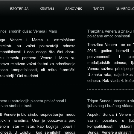
EZOTERIJA
KRISTALI
SANOVNIK
TAROT
NUMEROLO
nosi srodnih duša: Venera i Mars
Tranzitna Venera u znaku r
pojačane emocionalnosti
oga Venere i Marsa u astrološkom
Tranzitna Venera će od 
ntekstu su važni pokazatelji odnosa
2015. godine boraviti
mpatibilnosti i deo onoga što čini dobru
posvećenosti i plod
zu između partnera. Venera i Mars su
međuljudskih odnosa, lj
pravo relativno važni faktori za određivanje
Venera sažima principe pri
nosa kompatibilnosti, ali retko “karmički
U znaku raka, daje fokus n
kazatelji.” Oni su dobri
odnosa. Rak vlada 4. kućo
nera u astrologiji: planeta privlačnosti i
Trigon Sunca i Venere u sin
tivan simbol strasti
ljubavnog i bračnog sklada
lt Venere je bio široko rasprostranjen među
Aspekti Sunca i Venere u 
tičkim narodima. Ona je obožavana pod
važni, posebno u ljub
enom Ištar – Istar, kao boginja ljubavi i
kompatibilnosti. Sklad
odnosti. U Egiptu i kod semitskih naroda
Sunca i Venere u sinastriji