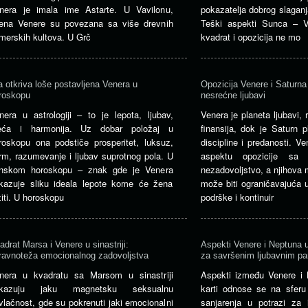
nera je imala ime Astarte. U Vavilonu,
pokazatelja dobrog slagan
ena Venere su povezana sa više drevnih
Teški aspekti Sunca – 
merskih kultova. U Grč
kvadrat i opozicija ne mo
a otkriva loše postavljena Venera u
Opozicija Venere i Saturna 
roskopu
nesrećne ljubavi
nera u astrologiji – to je lepota, ljubav,
Venera je planeta ljubavi,
eća i harmonija. Uz dobar položaj u
finansija, dok je Saturn p
roskopu ona podstiče prosperitet, luksuz,
discipline i predanosti. 
rm, razumevanje i ljubav suprotnog pola. U
aspektu opozicije sa 
nskom horoskopu – znak gde je Venera
nezadovoljstvo, a njihova
kazuje sliku ideala lepote kome će žena
može biti ograničavajuća u
žiti. U horoskopu
podrške i kontinuir
adrat Marsa i Venere u sinastriji:
Aspekti Venere i Neptuna u 
ravnoteža emocionalnog zadovoljstva
za savršenim ljubavnim pa
nera u kvadratu sa Marsom u sinastriji
Aspekti između Venere i 
okazuju jaku magnetsku seksualnu
karti odnose se na sferu 
ivlačnost, gde su pokrenuti jaki emocionalni
sanjarenja u potrazi za 