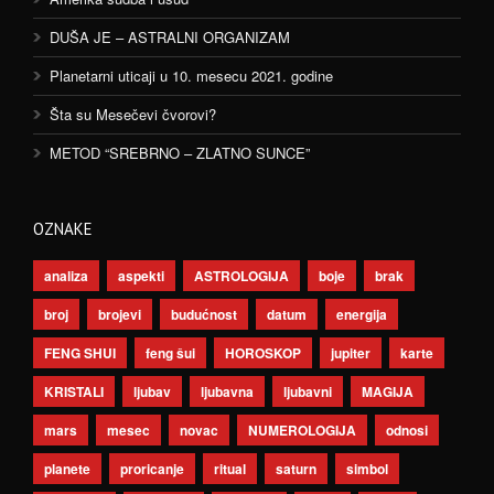
DUŠA JE – ASTRALNI ORGANIZAM
Planetarni uticaji u 10. mesecu 2021. godine
Šta su Mesečevi čvorovi?
METOD “SREBRNO – ZLATNO SUNCE”
OZNAKE
analiza
aspekti
ASTROLOGIJA
boje
brak
broj
brojevi
budućnost
datum
energija
FENG SHUI
feng šui
HOROSKOP
jupiter
karte
KRISTALI
ljubav
ljubavna
ljubavni
MAGIJA
mars
mesec
novac
NUMEROLOGIJA
odnosi
planete
proricanje
ritual
saturn
simbol