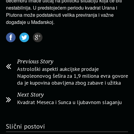
decembru imaće uticaj na političku situaciju koja će biti
nestabilnija. U predstojećem periodu kvadrat Urana i
Plutona može podstaknuti velika previranja i važne
događaje u Mađarskoj.
Previous Story
Astrološki aspekti aukcijske prodaje
Napoleonovog šešira za 1,9 miliona evra govore
da je kupovina obavljena zbog zabave i užitka
Next Story
Kvadrat Meseca i Sunca u ljubavnom slaganju
Slični postovi