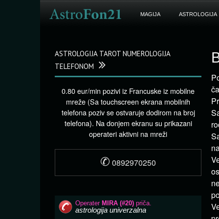
MAGIJA
ASTROLOGIJA
ASTROLOGIJA TAROT NUMEROLOGIJA
B
TELEFONOM
Po
ča
0.80 eur/min pozivi iz Francuske iz mobilne
Pr
mreže (Sa touchscreen ekrana mobilnih
telefona poziv se ostvaruje dodirom na broj
Sa
telefona). Na donjem ekranu su prikazani
ro
operateri aktivni na mreži
Sa
na
✆
Ve
0892970250
os
ne
po
Ve
pr