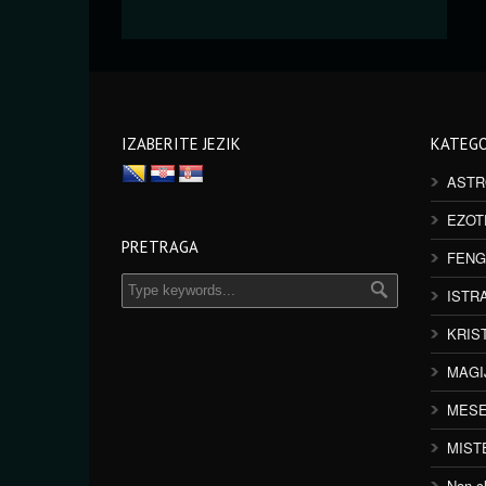
IZABERITE JEZIK
KATEGO
ASTR
EZOT
PRETRAGA
FENG
ISTR
KRIS
MAGI
MESE
MIST
Non cl