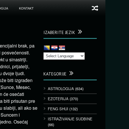
GIJA
KONTAKT
IZABERITE JEZIK
ncijalni brak, pa
li posvećenosti.
 u sinastriji.
ci, prijatelji,
 dvoje ljudi.
KATEGORIJE
ože biti izgrađen
 (Sunce, Mesec,
ASTROLOGIJA
(634)
on će osećati
EZOTERIJA
(370)
biti prisutan pre
 slabiji, ali ako se
FENG SHUI
(132)
m Suncem i
ISTRAŽIVANJE SUDBINE
ajedno. Osećaj
(66)