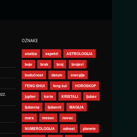
OZNAKE
analiza
aspekti
ASTROLOGIJA
boje
brak
broj
brojevi
budućnost
datum
energija
FENG SHUI
feng šui
HOROSKOP
022.
jupiter
karte
KRISTALI
ljubav
ljubavna
ljubavni
MAGIJA
mars
mesec
novac
NUMEROLOGIJA
odnosi
planete