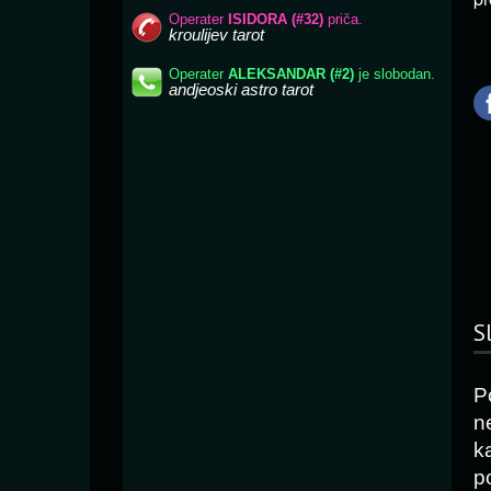
S
P
n
k
p