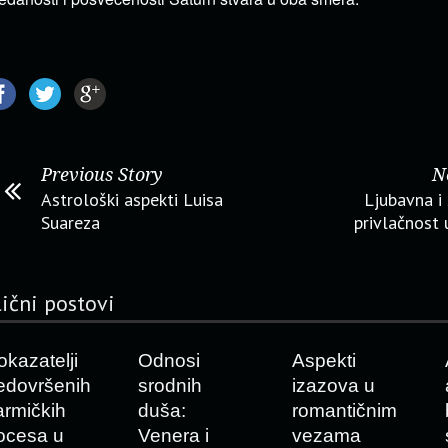
Previous Story
N
Astrološki aspekti Luisa
Ljubavna i
Suareza
privlačnost u
lični postovi
okazatelji
Odnosi
Aspekti
edovršenih
srodnih
izazova u
armičkih
duša:
romantičnim
ocesa u
Venera i
vezama