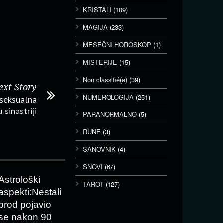
KRISTALI
(109)
MAGIJA
(233)
MESEČNI HOROSKOP
(1)
MISTERIJE
(15)
Non classifié(e)
(39)
ext Story
NUMEROLOGIJA
(251)
 seksualna
 sinastriji
PARANORMALNO
(5)
RUNE
(3)
SANOVNIK
(4)
SNOVI
(67)
Astrološki
TAROT
(127)
aspekti:Nestali
brod pojavio
se nakon 90