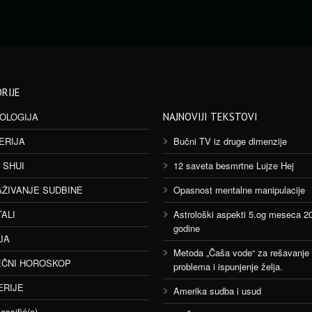
RIJE
OLOGIJA
NAJNOVIJI TEKSTOVI
ERIJA
Bučni TV iz druge dimenzije
 SHUI
12 saveta besmrtne Lujze Hej
AŽIVANJE SUDBINE
Opasnost mentalne manipulacije
TALI
Astrološki aspekti 5.og meseca 2
godine
JA
Metoda „Čaša vode“ za rešavanje
ČNI HOROSKOP
problema i ispunjenje želja.
ERIJE
Amerika sudba i usud
assifié(e)