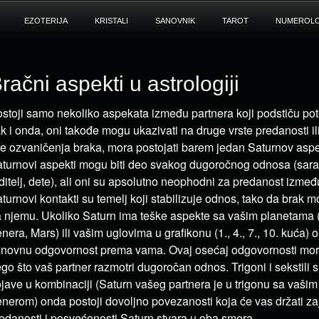
EZOTERIJA
KRISTALI
SANOVNIK
TAROT
NUMEROLO
račni aspekti u astrologiji
stoji samo nekoliko aspekata između partnera koji podstiču pote
k i onda, oni takođe mogu ukazivati ​​na druge vrste predanosti i
e ozvaničenja braka, mora postojati barem jedan Saturnov aspekt
turnovi aspekti mogu biti deo svakog dugoročnog odnosa (saradni
ditelj, dete), ali oni su apsolutno neophodni za predanost između
turnovi kontakti su temelj koji stabilizuje odnos, tako da brak m
 njemu. Ukoliko Saturn ima teške aspekte sa vašim planetama
nera, Mars) ili vašim uglovima u grafikonu (1., 4., 7., 10. kuća) 
novnu odgovornost prema vama. Ovaj osećaj odgovornosti mora 
go što vaš partner razmotri dugoročan odnos. Trigoni i sekstili su
jave u kombinaciji (Saturn vašeg partnera je u trigonu sa vaši
nerom) onda postoji dovoljno povezanosti koja će vas držati z
edanosti i posvećenosti Saturn stvara u oba smera.