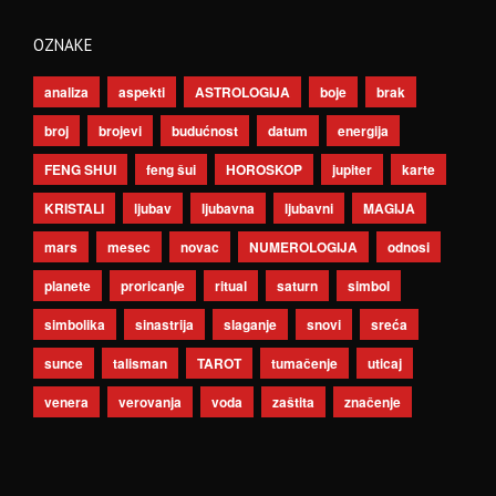
OZNAKE
analiza
aspekti
ASTROLOGIJA
boje
brak
broj
brojevi
budućnost
datum
energija
FENG SHUI
feng šui
HOROSKOP
jupiter
karte
KRISTALI
ljubav
ljubavna
ljubavni
MAGIJA
mars
mesec
novac
NUMEROLOGIJA
odnosi
planete
proricanje
ritual
saturn
simbol
simbolika
sinastrija
slaganje
snovi
sreća
sunce
talisman
TAROT
tumačenje
uticaj
venera
verovanja
voda
zaštita
značenje