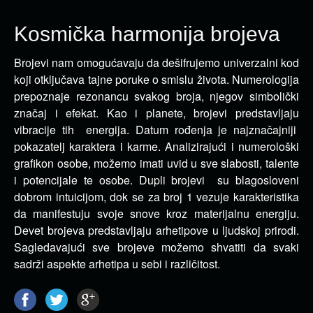
Kosmička harmonija brojeva
Brojevi nam omogućavaju da dešifrujemo univerzalni kod
koji otključava tajne poruke o smislu života. Numerologija
prepoznaje rezonancu svakog broja, njegov simbolički
značaj i efekat. Kao i planete, brojevi predstavljaju
vibracije tih energija. Datum rođenja je najznačajniji
pokazatelj karaktera i karme. Analizirajući i numerološki
grafikon osobe, možemo imati uvid u sve slabosti, talente
i potencijale te osobe. Dupli brojevi su blagosloveni
dobrom intuicijom, dok se za broj 1 vezuje karakteristika
da manifestuju svoje snove kroz materijalnu energiju.
Devet brojeva predstavljaju arhetipove u ljudskoj prirodi.
Sagledavajući sve brojeve možemo shvatiti da svaki
sadrži aspekte arhetipa u sebi i različitost.