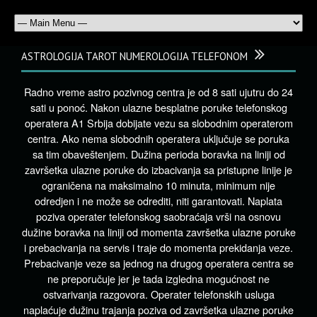
ASTROLOGIJA TAROT NUMEROLOGIJA TELEFONOM
Radno vreme astro pozivnog centra je od 8 sati ujutru do 24
sati u ponoć. Nakon ulazne besplatne poruke telefonskog
operatera A1 Srbija dobijate vezu sa slobodnim operaterom
centra. Ako nema slobodnih operatera uključuje se poruka
sa tim obaveštenjem. Dužina perioda boravka na liniji od
završetka ulazne poruke do izbacivanja sa pristupne linije je
ograničena na maksimalno 10 minuta, minimum nije
odredjen i ne može se odrediti, niti garantovati. Naplata
poziva operater telefonskog saobraćaja vrši na osnovu
dužine boravka na liniji od momenta završetka ulazne poruke
i prebacivanja na servis i traje do momenta prekidanja veze.
Prebacivanje veze sa jednog na drugog operatera centra se
ne preporučuje jer je tada izgledna mogućnost ne
ostvarivanja razgovora. Operater telefonskih usluga
naplaćuje dužinu trajanja poziva od završetka ulazne poruke