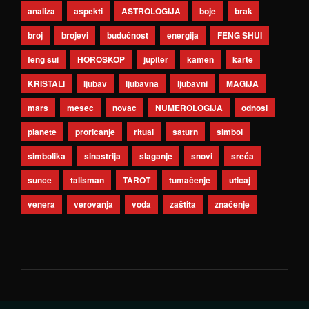
analiza
aspekti
ASTROLOGIJA
boje
brak
broj
brojevi
budućnost
energija
FENG SHUI
feng šui
HOROSKOP
jupiter
kamen
karte
KRISTALI
ljubav
ljubavna
ljubavni
MAGIJA
mars
mesec
novac
NUMEROLOGIJA
odnosi
planete
proricanje
ritual
saturn
simbol
simbolika
sinastrija
slaganje
snovi
sreća
sunce
talisman
TAROT
tumačenje
uticaj
venera
verovanja
voda
zaštita
značenje