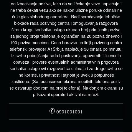
do izbacivanja poziva, tako da se i čekanje veze naplaćuje i
ne treba čekati vezu ako se nakon ulazne poruke odmah ne
čuje glas slobodnog operatera. Radi sprečavanja tehničke
blokade rada pozivnog centra i omogucvanja razgovora
širem krugu korisnika usluga ukupan broj primljenih poziva
sa jednog broja telefona je ograničen na 20 poziva dnevno i
100 poziva mesečno. Cena boravka na liniji pozivnog centra
telefonski provajder A1Srbija naplaćuje 36 dinara po minutu.
Iz svrhe poboljšanja rada i poštovanja ugovornih i licencnih
obaveza i provere eventualnih administrativnih prigovora
korisnika usluge svi razgovori se snimaju i za druge svrhe se
ne koriste, i privatnost i tajnost je uvek u potpunosti
zaštićena. (Sa touchscreen ekrana mobilnih telefona poziv
se ostvaruje dodirom na broj telefona). Na donjem ekranu su
prikazani operateri aktivni na mreži.
✆
0901001001