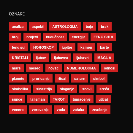
OZNAKE
analiza
aspekti
ASTROLOGIJA
boje
brak
broj
brojevi
budućnost
energija
FENG SHUI
feng šui
HOROSKOP
jupiter
kamen
karte
KRISTALI
ljubav
ljubavna
ljubavni
MAGIJA
mars
mesec
novac
NUMEROLOGIJA
odnosi
planete
proricanje
ritual
saturn
simbol
simbolika
sinastrija
slaganje
snovi
sreća
sunce
talisman
TAROT
tumačenje
uticaj
venera
verovanja
voda
zaštita
značenje