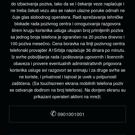
do izbacivanja poziva, tako da se i čekanje veze naplaćuje i
ne treba čekati vezu ako se nakon ulazne poruke odmah ne
čuje glas slobodnog operatera. Radi sprečavanja tehničke
blokade rada pozivnog centra i omogucvanja razgovora
širem krugu korisnika usluga ukupan broj primljenih poziva
sa jednog broja telefona je ograničen na 20 poziva dnevno i
100 poziva mesečno. Cena boravka na liniji pozivnog centra
telefonski provajder A1Srbija naplaćuje 36 dinara po minutu.
Iz svrhe poboljšanja rada i poštovanja ugovornih i licencnih
obaveza i provere eventualnih administrativnih prigovora
korisnika usluge svi razgovori se snimaju i za druge svrhe se
ne koriste, i privatnost i tajnost je uvek u potpunosti
zaštićena. (Sa touchscreen ekrana mobilnih telefona poziv
se ostvaruje dodirom na broj telefona). Na donjem ekranu su
prikazani operateri aktivni na mreži.
✆
0901001001