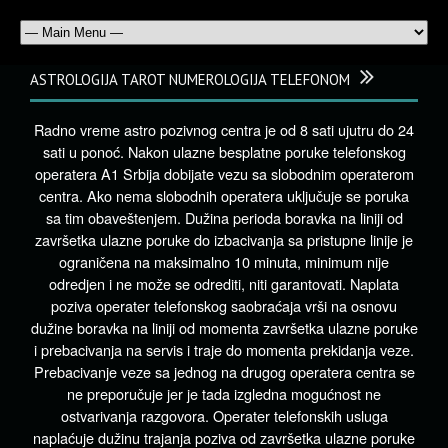
ASTROLOGIJA TAROT NUMEROLOGIJA TELEFONOM
Radno vreme astro pozivnog centra je od 8 sati ujutru do 24
sati u ponoć. Nakon ulazne besplatne poruke telefonskog
operatera A1 Srbija dobijate vezu sa slobodnim operaterom
centra. Ako nema slobodnih operatera uključuje se poruka
sa tim obaveštenjem. Dužina perioda boravka na liniji od
završetka ulazne poruke do izbacivanja sa pristupne linije je
ograničena na maksimalno 10 minuta, minimum nije
odredjen i ne može se odrediti, niti garantovati. Naplata
poziva operater telefonskog saobraćaja vrši na osnovu
dužine boravka na liniji od momenta završetka ulazne poruke
i prebacivanja na servis i traje do momenta prekidanja veze.
Prebacivanje veze sa jednog na drugog operatera centra se
ne preporučuje jer je tada izgledna mogućnost ne
ostvarivanja razgovora. Operater telefonskih usluga
naplaćuje dužinu trajanja poziva od završetka ulazne poruke