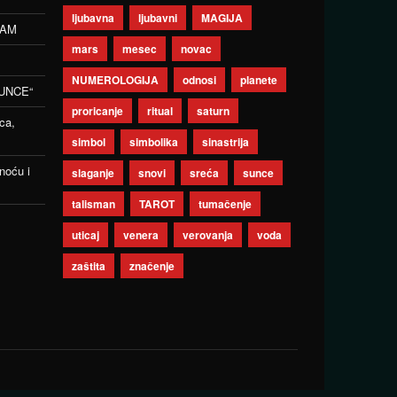
ljubavna
ljubavni
MAGIJA
ZAM
mars
mesec
novac
NUMEROLOGIJA
odnosi
planete
UNCE“
proricanje
ritual
saturn
ca,
simbol
simbolika
sinastrija
noću i
slaganje
snovi
sreća
sunce
talisman
TAROT
tumačenje
uticaj
venera
verovanja
voda
zaštita
značenje