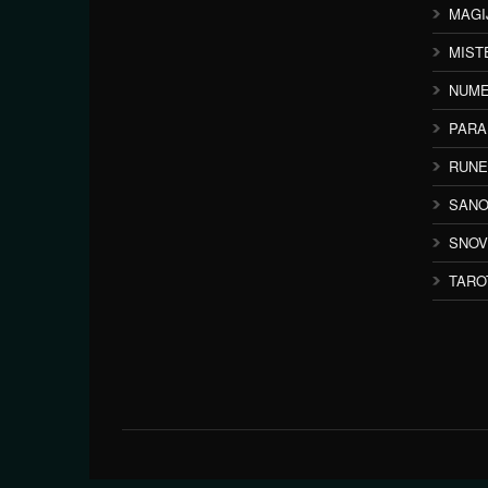
MAGI
MIST
NUME
PAR
RUNE
SANO
SNOV
TARO