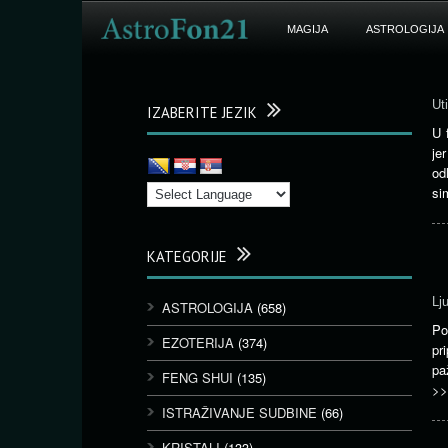
MAGIJA
ASTROLOGIJA
Uti
IZABERITE JEZIK
U 
je
od
si
KATEGORIJE
Lju
ASTROLOGIJA
(658)
P
EZOTERIJA
(374)
pr
pa
FENG SHUI
(135)
>>
ISTRAŽIVANJE SUDBINE
(66)
KRISTALI
(133)