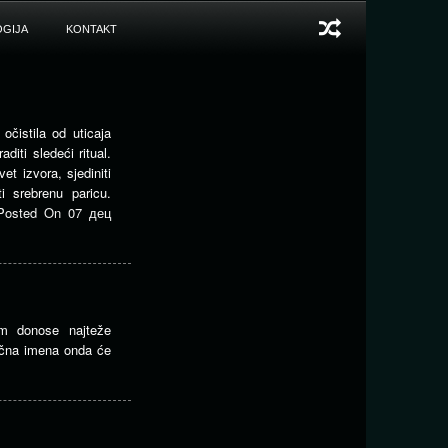
GIJA
KONTAKT
čistila od uticaja
diti sledeći ritual.
t izvora, sjediniti
i srebrenu paricu.
Posted On
07 дец
m donose najteže
ična imena onda će