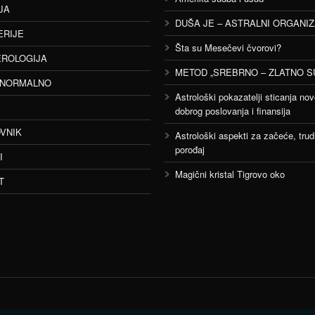
JA
DUŠA JE – ASTRALNI ORGANI
ERIJE
Šta su Mesečevi čvorovi?
ROLOGIJA
METOD „SREBRNO – ZLATNO S
ANORMALNO
Astrološki pokazatelji sticanja nov
dobrog poslovanja i finansija
VNIK
Astrološki aspekti za začeće, trud
porođaj
I
Magični kristal Tigrovo oko
T