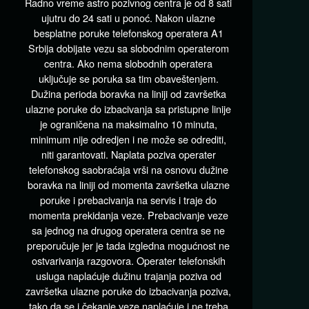
Radno vreme astro pozivnog centra je od 8 sati
ujutru do 24 sati u ponoć. Nakon ulazne
besplatne poruke telefonskog operatera A1
Srbija dobijate vezu sa slobodnim operaterom
centra. Ako nema slobodnih operatera
uključuje se poruka sa tim obaveštenjem.
Dužina perioda boravka na liniji od završetka
ulazne poruke do izbacivanja sa pristupne linije
je ograničena na maksimalno 10 minuta,
minimum nije odredjen i ne može se odrediti,
niti garantovati. Naplata poziva operater
telefonskog saobraćaja vrši na osnovu dužine
boravka na liniji od momenta završetka ulazne
poruke i prebacivanja na servis i traje do
momenta prekidanja veze. Prebacivanje veze
sa jednog na drugog operatera centra se ne
preporučuje jer je tada izgledna mogućnost ne
ostvarivanja razgovora. Operater telefonskih
usluga naplaćuje dužinu trajanja poziva od
završetka ulazne poruke do izbacivanja poziva,
tako da se i čekanje veze naplaćuje i ne treba