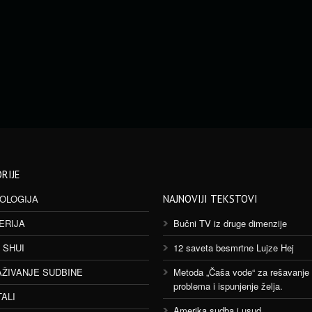
RIJE
OLOGIJA
NAJNOVIJI TEKSTOVI
ERIJA
Bučni TV iz druge dimenzije
 SHUI
12 saveta besmrtne Lujze Hej
AŽIVANJE SUDBINE
Metoda „Čaša vode“ za rešavanje
problema i ispunjenje želja.
TALI
Amerika sudba i usud