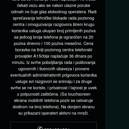
čekati vezu ako se nakon ulazne poruke
odmah ne čuje glas slobodnog operatera. Radi
sprečavanja tehničke blokade rada pozivnog
centra i omogucvanja razgovora širem krugu
korisnika usluga ukupan broj primljenih poziva
sa jednog broja telefona je ograničen na 20
poziva dnevno i 100 poziva mesečno. Cena
boravka na liniji pozivnog centra telefonski
provajder A1Srbija naplaćuje 36 dinara po
minutu. Iz svrhe poboljšanja rada i poštovanja
ugovornih i licencnih obaveza i provere
eventualnih administrativnih prigovora korisnika
usluge svi razgovori se snimaju i za druge
svrhe se ne koriste, i privatnost i tajnost je uvek
u potpunosti zaštićena. (Sa touchscreen
ekrana mobilnih telefona poziv se ostvaruje
dodirom na broj telefona). Na donjem ekranu
su prikazani operateri aktivni na mreži.
✆