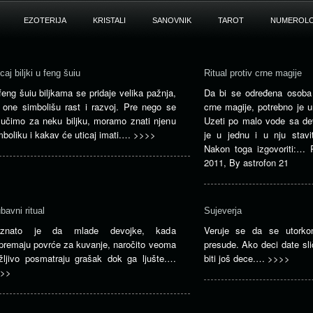
EZOTERIJA
KRISTALI
SANOVNIK
TAROT
NUMEROLO
caj biljki u feng šuiu
Ritual protiv crne magije
feng šuiu biljkama se pridaje velika pažnja,
Da bi se određena osoba o
r one simbolišu rast i razvoj. Pre nego se
crne magije, potrebno je ura
lučimo za neku biljku, moramo znati njenu
Uzeti po malo vode sa deve
mboliku i kakav će uticaj imati.…
>>>>
je u jednu i u nju stavit
Nakon toga izgovoriti:…
2011
,
By
astrofon 21
bavni ritual
Sujeverja
oznato je da mlade devojke, kada
Veruje se da se utorko
ipremaju povrće za kuvanje, naročito veoma
presude. Ako deci date sl
žljivo posmatraju grašak dok ga ljušte.…
biti još dece.…
>>>>
>>