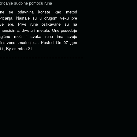
oricanje sudbine pomoću runa
ne se odavnina koriste kao metod
oricanja. Nastale su u drugom veku pre
ve ere. Prve rune oslikavane su na
menčićima, drvetu i metalu. One poseduju
gičnu moć i svaka runa ima svoje
dinstveno značenje.…
Posted On
07 дец
11
,
By
astrofon 21