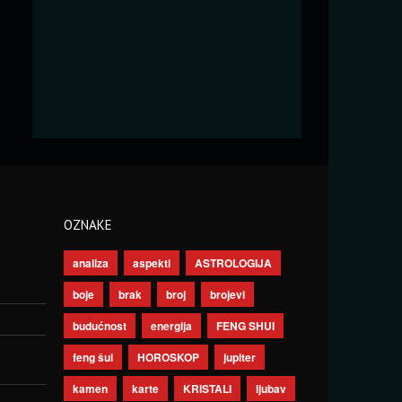
OZNAKE
analiza
aspekti
ASTROLOGIJA
boje
brak
broj
brojevi
budućnost
energija
FENG SHUI
feng šui
HOROSKOP
jupiter
kamen
karte
KRISTALI
ljubav