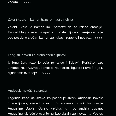
vodom.…
>>>>
Zeleni kvarc – kamen transformacije i obilja
Zeleni kvarc je kamen koji pomaže da se izleče emocije.
Donosi blagostanje, prosperitet i privlači ljubav. Veruje se da je
ovo posebno srećan kamen za ljubav, zdravlje i novac.…
>>>>
Feng šui saveti za pronalaženje ljubavi
U feng šuiu roze je boja romanse i ljubavi. Koristite roze
zavese, roze vazne za cveće, roze srca, figurice i sve što je u
nijansama ove boje.…
>>>>
Anđeoski novčić za sreću
Legenda kaže da svako ko poseduje srećni anđeoski novčić
imaće ljubav, sreću i novac. Prvi anđeoski novčić iskovao je
Augustine Dupre. Čvrsto verujući u moć anđela čuvara,
Augustine uključuje ovu temu kao dizajn za novac.…
Posted