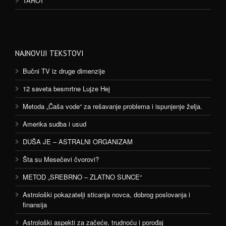
TAROT
NAJNOVIJI TEKSTOVI
Bučni TV iz druge dimenzije
12 saveta besmrtne Lujze Hej
Metoda „Čaša vode“ za rešavanje problema i ispunjenje želja.
Amerika sudba i usud
DUŠA JE – ASTRALNI ORGANIZAM
Šta su Mesečevi čvorovi?
METOD „SREBRNO – ZLATNO SUNCE“
Astrološki pokazatelji sticanja novca, dobrog poslovanja i
finansija
Astrološki aspekti za začeće, trudnoću i porođaj