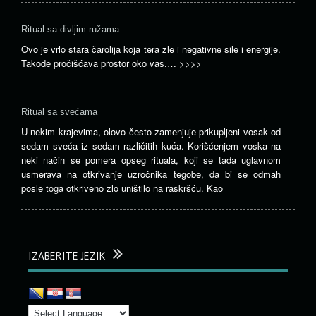
Ritual sa divljim ružama
Ovo je vrlo stara čarolija koja tera zle i negativne sile i energije.
Takođe pročišćava prostor oko vas.…
>>>>
Ritual sa svećama
U nekim krajevima, olovo često zamenjuje prikupljeni vosak od
sedam sveća iz sedam različitih kuća. Korišćenjem voska na
neki način se pomera opseg rituala, koji se tada uglavnom
usmerava na otkrivanje uzročnika tegobe, da bi se odmah
posle toga otkriveno zlo uništilo na raskršću. Kao
IZABERITE JEZIK