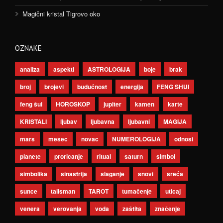
Magični kristal Tigrovo oko
OZNAKE
analiza
aspekti
ASTROLOGIJA
boje
brak
broj
brojevi
budućnost
energija
FENG SHUI
feng šui
HOROSKOP
jupiter
kamen
karte
KRISTALI
ljubav
ljubavna
ljubavni
MAGIJA
mars
mesec
novac
NUMEROLOGIJA
odnosi
planete
proricanje
ritual
saturn
simbol
simbolika
sinastrija
slaganje
snovi
sreća
sunce
talisman
TAROT
tumačenje
uticaj
venera
verovanja
voda
zaštita
značenje