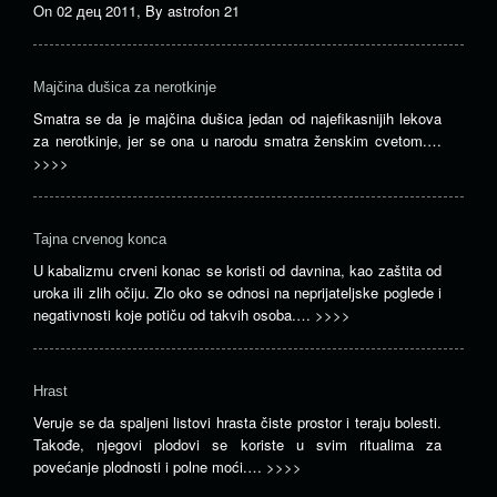
On
02 дец 2011
,
By
astrofon 21
Majčina dušica za nerotkinje
Smatra se da je majčina dušica jedan od najefikasnijih lekova
za nerotkinje, jer se ona u narodu smatra ženskim cvetom.…
>>>>
Tajna crvenog konca
U kabalizmu crveni konac se koristi od davnina, kao zaštita od
uroka ili zlih očiju. Zlo oko se odnosi na neprijateljske poglede i
negativnosti koje potiču od takvih osoba.…
>>>>
Hrast
Veruje se da spaljeni listovi hrasta čiste prostor i teraju bolesti.
Takođe, njegovi plodovi se koriste u svim ritualima za
povećanje plodnosti i polne moći.…
>>>>