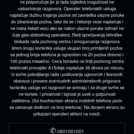
ne preporučuje jer je tada izgledna mogućnost ne
ostvarivanja razgovora. Operater telefonskih usluga
naplaćuje dužinu trajanja poziva od završetka ulazne poruke
do izbacivanja poziva, tako da se i čekanje veze naplaćuje i
ne treba čekati vezu ako se nakon ulazne poruke odmah ne
čuje glas slobodnog operatera. Radi sprečavanja tehničke
blokade rada pozivnog centra i omogucvanja razgovora
širem krugu korisnika usluga ukupan broj primljenih poziva
sa jednog broja telefona je ograničen na 20 poziva dnevno i
100 poziva mesečno. Cena boravka na liniji pozivnog centra
telefonski provajder A1Srbija naplaćuje 36 dinara po minutu.
Iz svrhe poboljšanja rada i poštovanja ugovornih i licencnih
obaveza i provere eventualnih administrativnih prigovora
korisnika usluge svi razgovori se snimaju i za druge svrhe se
ne koriste, i privatnost i tajnost je uvek u potpunosti
zaštićena. (Sa touchscreen ekrana mobilnih telefona poziv
se ostvaruje dodirom na broj telefona). Na donjem ekranu su
prikazani operateri aktivni na mreži.
✆
0901001001