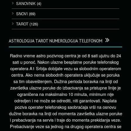
SANOVNIK
(4)
SNOVI
(69)
TAROT
(126)
ASTROLOGIJA TAROT NUMEROLOGIJA TELEFONOM
Radno vreme astro pozivnog centra je od 8 sati ujutru do 24
sati u ponoć. Nakon ulazne besplatne poruke telefonskog
operatera A1 Srbija dobijate vezu sa slobodnim operaterom
centra. Ako nema slobodnih operatera uključuje se poruka
sa tim obaveštenjem. Dužina perioda boravka na liniji od
završetka ulazne poruke do izbacivanja sa pristupne linije je
ograničena na maksimalno 10 minuta, minimum nije
odredjen i ne može se odrediti, niti garantovati. Naplata
poziva operater telefonskog saobraćaja vrši na osnovu
dužine boravka na liniji od momenta završetka ulazne poruke
i prebacivanja na servis i traje do momenta prekidanja veze.
Prebacivanje veze sa jednog na drugog operatera centra se