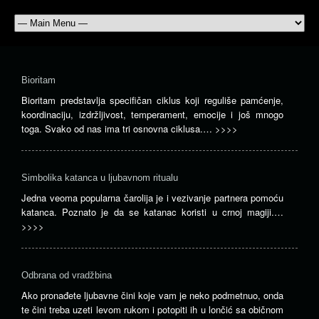
Bioritam
Bioritam predstavlja specifičan ciklus koji reguliše pamćenje,
koordinaciju, izdržljivost, temperament, emocije i još mnogo
toga. Svako od nas ima tri osnovna ciklusa.…
>>>>
Simbolika katanca u ljubavnom ritualu
Jedna veoma popularna čarolija je i vezivanje partnera pomoću
katanca. Poznato je da se katanac koristi u crnoj magiji.…
>>>>
Odbrana od vradžbina
Ako pronađete ljubavne čini koje vam je neko podmetnuo, onda
te čini treba uzeti levom rukom i potopiti ih u lončić sa običnom