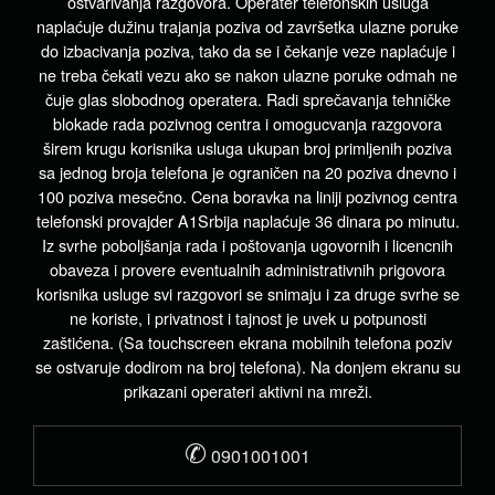
ostvarivanja razgovora. Operater telefonskih usluga
naplaćuje dužinu trajanja poziva od završetka ulazne poruke
do izbacivanja poziva, tako da se i čekanje veze naplaćuje i
ne treba čekati vezu ako se nakon ulazne poruke odmah ne
čuje glas slobodnog operatera. Radi sprečavanja tehničke
blokade rada pozivnog centra i omogucvanja razgovora
širem krugu korisnika usluga ukupan broj primljenih poziva
sa jednog broja telefona je ograničen na 20 poziva dnevno i
100 poziva mesečno. Cena boravka na liniji pozivnog centra
telefonski provajder A1Srbija naplaćuje 36 dinara po minutu.
Iz svrhe poboljšanja rada i poštovanja ugovornih i licencnih
obaveza i provere eventualnih administrativnih prigovora
korisnika usluge svi razgovori se snimaju i za druge svrhe se
ne koriste, i privatnost i tajnost je uvek u potpunosti
zaštićena. (Sa touchscreen ekrana mobilnih telefona poziv
se ostvaruje dodirom na broj telefona). Na donjem ekranu su
prikazani operateri aktivni na mreži.
✆
0901001001