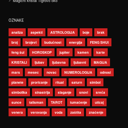
Magični kristal Tigrovo oko
OZNAKE
analiza
aspekti
ASTROLOGIJA
boje
brak
broj
brojevi
budućnost
energija
FENG SHUI
feng šui
HOROSKOP
jupiter
kamen
karte
KRISTALI
ljubav
ljubavna
ljubavni
MAGIJA
mars
mesec
novac
NUMEROLOGIJA
odnosi
planete
proricanje
ritual
saturn
simbol
simbolika
sinastrija
slaganje
snovi
sreća
sunce
talisman
TAROT
tumačenje
uticaj
venera
verovanja
voda
zaštita
značenje