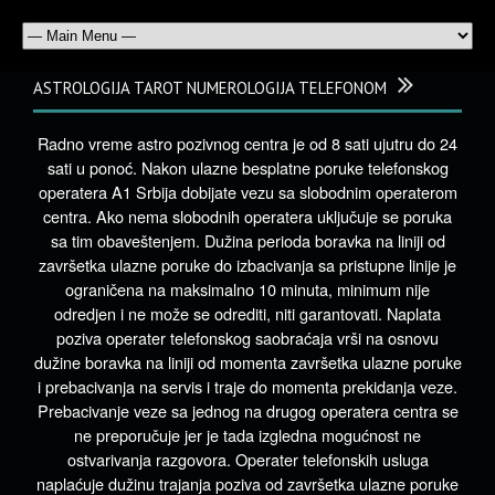
ASTROLOGIJA TAROT NUMEROLOGIJA TELEFONOM
Radno vreme astro pozivnog centra je od 8 sati ujutru do 24
sati u ponoć. Nakon ulazne besplatne poruke telefonskog
operatera A1 Srbija dobijate vezu sa slobodnim operaterom
centra. Ako nema slobodnih operatera uključuje se poruka
sa tim obaveštenjem. Dužina perioda boravka na liniji od
završetka ulazne poruke do izbacivanja sa pristupne linije je
ograničena na maksimalno 10 minuta, minimum nije
odredjen i ne može se odrediti, niti garantovati. Naplata
poziva operater telefonskog saobraćaja vrši na osnovu
dužine boravka na liniji od momenta završetka ulazne poruke
i prebacivanja na servis i traje do momenta prekidanja veze.
Prebacivanje veze sa jednog na drugog operatera centra se
ne preporučuje jer je tada izgledna mogućnost ne
ostvarivanja razgovora. Operater telefonskih usluga
naplaćuje dužinu trajanja poziva od završetka ulazne poruke