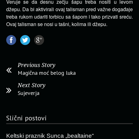
Veruje se da desnu zečju šapu treba nositi u levom
džepu. Da bi aktivirali ovaj talisman pred važne događaje
treba rukom udariti torbicu sa šapom i tako prizvati sreću.
Ovaj talisman se nosi u tašni, kolima ili džepu.
Previous Story
Magična moć belog luka
Next Story
Sujeverja
Slični postovi
Keltski praznik Sunca „bealtaine“