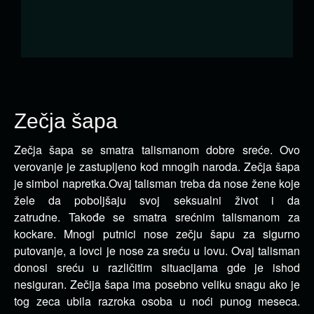
Zečja šapa
Zečja šapa se smatra talismanom dobre sreće. Ovo
verovanje je zastupljeno kod mnogih naroda. Zečja šapa
je simbol napretka.
Ovaj talisman treba da nose žene koje
žele da poboljšaju svoj seksualni život i da
zatrudne. Takođe se smatra srećnim talismanom za
kockare. Mnogi putnici nose zečju šapu za sigurno
putovanje, a lovci je nose za sreću u lovu. Ovaj talisman
donosi sreću u različitim situacijama gde je ishod
nesiguran. Zečija šapa ima posebno veliku snagu ako je
tog zeca ubila razroka osoba u noći punog meseca.