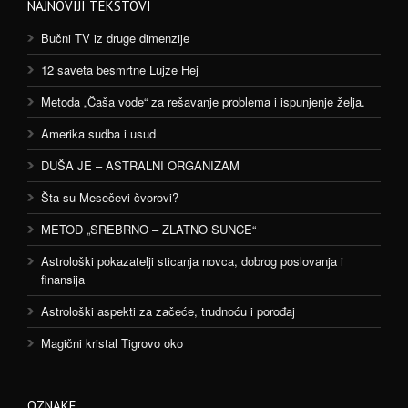
NAJNOVIJI TEKSTOVI
Bučni TV iz druge dimenzije
12 saveta besmrtne Lujze Hej
Metoda „Čaša vode“ za rešavanje problema i ispunjenje želja.
Amerika sudba i usud
DUŠA JE – ASTRALNI ORGANIZAM
Šta su Mesečevi čvorovi?
METOD „SREBRNO – ZLATNO SUNCE“
Astrološki pokazatelji sticanja novca, dobrog poslovanja i
finansija
Astrološki aspekti za začeće, trudnoću i porođaj
Magični kristal Tigrovo oko
OZNAKE