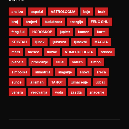
analiza
aspekti
ASTROLOGIJA
boje
brak
broj
brojevi
budućnost
energija
FENG SHUI
feng šui
HOROSKOP
jupiter
kamen
karte
KRISTALI
ljubav
ljubavna
ljubavni
MAGIJA
mars
mesec
novac
NUMEROLOGIJA
odnosi
planete
proricanje
ritual
saturn
simbol
simbolika
sinastrija
slaganje
snovi
sreća
sunce
talisman
TAROT
tumačenje
uticaj
venera
verovanja
voda
zaštita
značenje