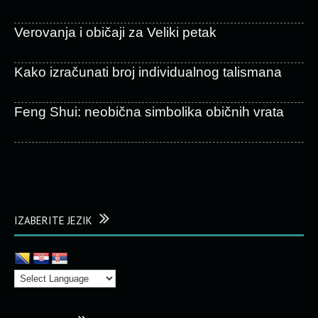
Verovanja i običaji za Veliki petak
Kako izračunati broj individualnog talismana
Feng Shui: neobična simbolika običnih vrata
IZABERITE JEZIK