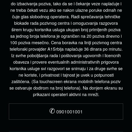
do izbacivanja poziva, tako da se i čekanje veze naplaćuje i
ne treba čekati vezu ako se nakon ulazne poruke odmah ne
čuje glas slobodnog operatera. Radi sprečavanja tehničke
blokade rada pozivnog centra i omogucvanja razgovora
širem krugu korisnika usluga ukupan broj primljenih poziva
sa jednog broja telefona je ograničen na 20 poziva dnevno i
100 poziva mesečno. Cena boravka na liniji pozivnog centra
telefonski provajder A1Srbija naplaćuje 36 dinara po minutu.
Iz svrhe poboljšanja rada i poštovanja ugovornih i licencnih
obaveza i provere eventualnih administrativnih prigovora
korisnika usluge svi razgovori se snimaju i za druge svrhe se
ne koriste, i privatnost i tajnost je uvek u potpunosti
zaštićena. (Sa touchscreen ekrana mobilnih telefona poziv
se ostvaruje dodirom na broj telefona). Na donjem ekranu su
prikazani operateri aktivni na mreži.
✆
0901001001