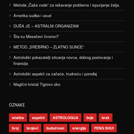
Metoda „Čaša vode“ za rešavanje problema i ispunjenje želja.
Amerika sudba i usud
DUŠA JE – ASTRALNI ORGANIZAM
Šta su Mesečevi čvorovi?
METOD „SREBRNO – ZLATNO SUNCE“
Astrološki pokazatelji sticanja novca, dobrog poslovanja i
finansija
Astrološki aspekti za začeće, trudnoću i porođaj
Magični kristal Tigrovo oko
OZNAKE
analiza
aspekti
ASTROLOGIJA
boje
brak
broj
brojevi
budućnost
energija
FENG SHUI