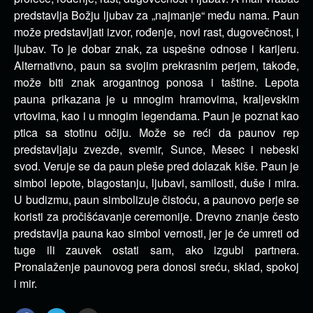
predstavlja Božju ljubav za „najmanje“ među nama. Paun
može predstavljati izvor, rođenje, novi rast, dugovečnost, i
ljubav. To je dobar znak, za uspešne odnose i karijeru.
Alternativno, paun sa svojim prekrasnim perjem, takođe,
može biti znak arogantnog ponosa i taštine. Lepota
pauna prikazana je u mnogim hramovima, kraljevskim
vrtovima, kao i u mnogim legendama. Paun je poznat kao
ptica sa stotinu očiju. Može se reći da paunov rep
predstavljaju zvezde, svemir, Sunce, Mesec i nebeski
svod. Veruje se da paun pleše pred dolazak kiše. Paun je
simbol lepote, blagostanju, ljubavi, samilosti, duše i mira.
U budizmu, paun simbolizuje čistoću, a paunovo perje se
koristi za pročišćavanje ceremonije. Drevno znanje često
predstavlja pauna kao simbol vernosti, jer je će umreti od
tuge ili zauvek ostati sam, ako izgubi partnera.
Pronalaženje paunovog pera donosi sreću, sklad, spokoj
i mir.