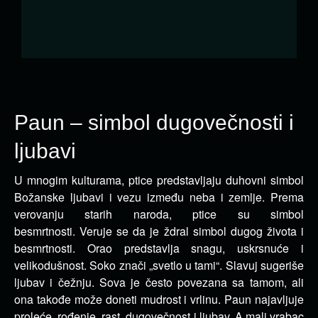
Paun – simbol dugovečnosti i
ljubavi
U mnogim kulturama, ptice predstavljaju duhovni simbol
Božanske ljubavi i vezu između neba i zemlje. Prema
verovanju
starih naroda, ptice su simbol
besmrtnosti. Veruje se da je ždral simbol dugog života i
besmrtnosti. Orao predstavlja snagu, uskrsnuće i
velikodušnost. Soko znači „svetlo u tami“. Slavuj sugeriše
ljubav i čežnju. Sova je često povezana sa tamom, ali
ona takođe može doneti mudrost i vrlinu. Paun najavljuje
proleće, rođenje, rast, dugovečnost i ljubav. A mali vrabac