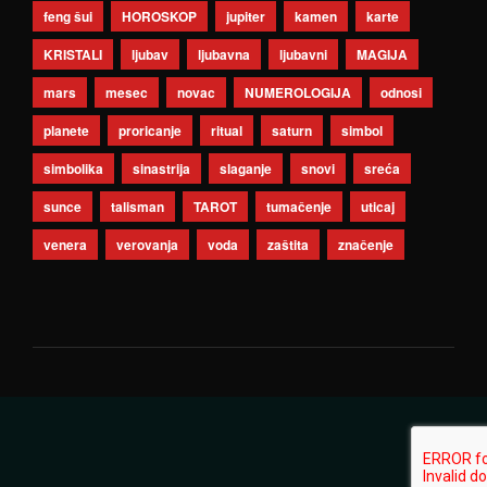
feng šui
HOROSKOP
jupiter
kamen
karte
KRISTALI
ljubav
ljubavna
ljubavni
MAGIJA
mars
mesec
novac
NUMEROLOGIJA
odnosi
planete
proricanje
ritual
saturn
simbol
simbolika
sinastrija
slaganje
snovi
sreća
sunce
talisman
TAROT
tumačenje
uticaj
venera
verovanja
voda
zaštita
značenje