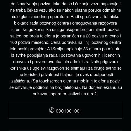
do izbacivanja poziva, tako da se i čekanje veze naplaćuje i
ne treba čekati vezu ako se nakon ulazne poruke odmah ne
čuje glas slobodnog operatera. Radi sprečavanja tehničke
blokade rada pozivnog centra i omogucvanja razgovora
širem krugu korisnika usluga ukupan broj primljenih poziva
sa jednog broja telefona je ograničen na 20 poziva dnevno i
100 poziva mesečno. Cena boravka na liniji pozivnog centra
telefonski provajder A1Srbija naplaćuje 36 dinara po minutu.
Iz svrhe poboljšanja rada i poštovanja ugovornih i licencnih
obaveza i provere eventualnih administrativnih prigovora
korisnika usluge svi razgovori se snimaju i za druge svrhe se
ne koriste, i privatnost i tajnost je uvek u potpunosti
zaštićena. (Sa touchscreen ekrana mobilnih telefona poziv
se ostvaruje dodirom na broj telefona). Na donjem ekranu su
prikazani operateri aktivni na mreži.
✆
0901001001