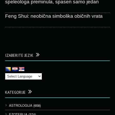
speleologa preminula, spasen samo jedan
Feng Shui: neobična simbolika običnih vrata
IZABERITE JEZIK
KATEGORIJE
ASTROLOGIJA
(658)
EZOTERIJA
(374)