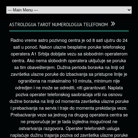
ASTROLOGIJA TAROT NUMEROLOGIJA TELEFONOM
Radno vreme astro pozivnog centra je od 8 sati ujutru do 24
sati u ponoć. Nakon ulazne besplatne poruke telefonskog
operatera A1 Srbija dobijate vezu sa slobodnim operaterom
centra. Ako nema slobodnih operatera uključuje se poruka
sa tim obaveštenjem. Dužina perioda boravka na liniji od
završetka ulazne poruke do izbacivanja sa pristupne linije je
ograničena na maksimalno 10 minuta, minimum nije
odredjen i ne može se odrediti, niti garantovati. Naplata
poziva operater telefonskog saobraćaja vrši na osnovu
dužine boravka na liniji od momenta završetka ulazne poruke
i prebacivanja na servis i traje do momenta prekidanja veze.
Prebacivanje veze sa jednog na drugog operatera centra se
ne preporučuje jer je tada izgledna mogućnost ne
ostvarivanja razgovora. Operater telefonskih usluga
naplaćuje dužinu trajanja poziva od završetka ulazne poruke