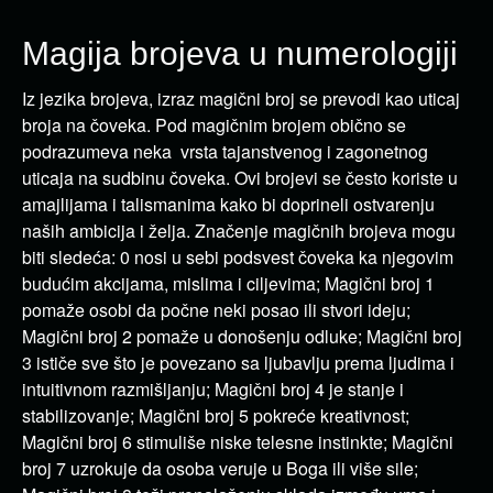
Magija brojeva u numerologiji
Iz jezika brojeva, izraz magični broj se prevodi kao uticaj
broja na čoveka. Pod magičnim brojem obično se
podrazumeva neka vrsta tajanstvenog i zagonetnog
uticaja na sudbinu čoveka. Ovi brojevi se često koriste u
amajlijama i talismanima kako bi doprineli ostvarenju
naših ambicija i želja. Značenje magičnih brojeva mogu
biti sledeća: 0 nosi u sebi podsvest čoveka ka njegovim
budućim akcijama, mislima i ciljevima; Magični broj 1
pomaže osobi da počne neki posao ili stvori ideju;
Magični broj 2 pomaže u donošenju odluke; Magični broj
3 ističe sve što je povezano sa ljubavlju prema ljudima i
intuitivnom razmišljanju; Magični broj 4 je stanje i
stabilizovanje; Magični broj 5 pokreće kreativnost;
Magični broj 6 stimuliše niske telesne instinkte; Magični
broj 7 uzrokuje da osoba veruje u Boga ili više sile;