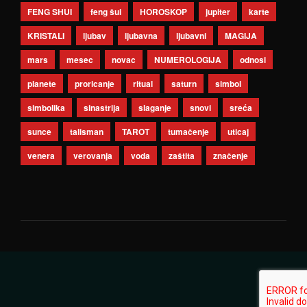
FENG SHUI
feng šui
HOROSKOP
jupiter
karte
KRISTALI
ljubav
ljubavna
ljubavni
MAGIJA
mars
mesec
novac
NUMEROLOGIJA
odnosi
planete
proricanje
ritual
saturn
simbol
simbolika
sinastrija
slaganje
snovi
sreća
sunce
talisman
TAROT
tumačenje
uticaj
venera
verovanja
voda
zaštita
značenje