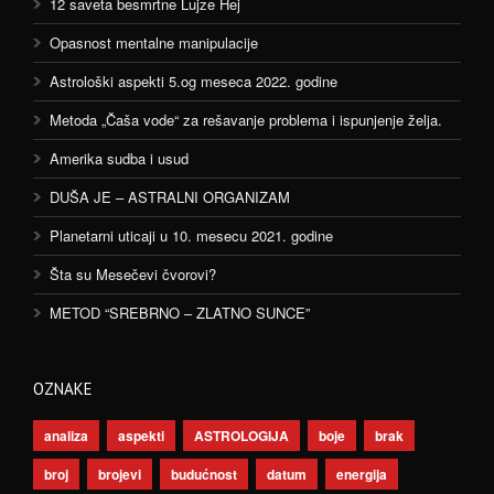
12 saveta besmrtne Lujze Hej
Opasnost mentalne manipulacije
Astrološki aspekti 5.og meseca 2022. godine
Metoda „Čaša vode“ za rešavanje problema i ispunjenje želja.
Amerika sudba i usud
DUŠA JE – ASTRALNI ORGANIZAM
Planetarni uticaji u 10. mesecu 2021. godine
Šta su Mesečevi čvorovi?
METOD “SREBRNO – ZLATNO SUNCE”
OZNAKE
analiza
aspekti
ASTROLOGIJA
boje
brak
broj
brojevi
budućnost
datum
energija