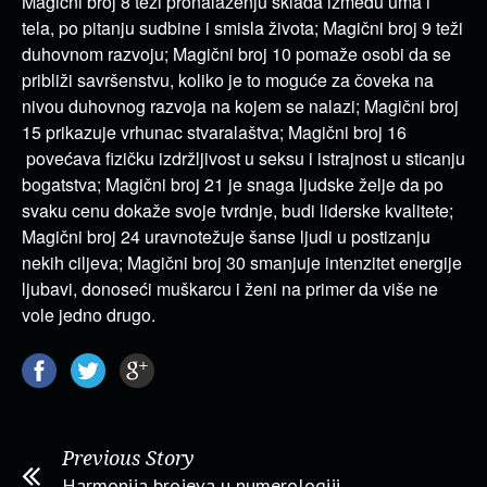
Magični broj 8 teži pronalaženju sklada između uma i
tela, po pitanju sudbine i smisla života; Magični broj 9 teži
duhovnom razvoju; Magični broj 10 pomaže osobi da se
približi savršenstvu, koliko je to moguće za čoveka na
nivou duhovnog razvoja na kojem se nalazi; Magični broj
15 prikazuje vrhunac stvaralaštva; Magični broj 16
povećava fizičku izdržljivost u seksu i istrajnost u sticanju
bogatstva; Magični broj 21 je snaga ljudske želje da po
svaku cenu dokaže svoje tvrdnje, budi liderske kvalitete;
Magični broj 24 uravnotežuje šanse ljudi u postizanju
nekih ciljeva; Magični broj 30 smanjuje intenzitet energije
ljubavi, donoseći muškarcu i ženi na primer da više ne
vole jedno drugo.
Previous Story
Harmonija brojeva u numerologiji