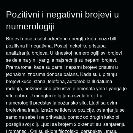
Pozitivni i negativni brojevi u
numerologiji
Brojevi nose u sebi određenu energiju koja može biti
pozitivna ili negativna. Postoji nekoliko pristupa
analiziranju brojeva. U kineskoj numerologiji svi brojevi
se dele na yin i yang, a najsrećniji su neparni brojevi.
Prema tome, kada su parni i neparni brojevi prisutni u
jednakim iznosima donose balans. Kada su u pitanju
brojevi kuće, stana, telefona, automobila ili datuma
rođenja, neizmenično prisustvo elemenata yina i yanga je
vrlo dobro. U mnogim religijama sveta broj 1 u
numerologiji predstavlja božansko silu. Ljudi sa ovim
brojevima imaju izražene liderske pozicije, oslanjanju se
samo na sebe i ne prihvataju pomoć od drugih kako bi
postigli svoj cilj. Ljudi sa brojem 2 okrenuti su sanjarenju
i romantici. Oni su skloni filozofskoj perspektivi, imaju