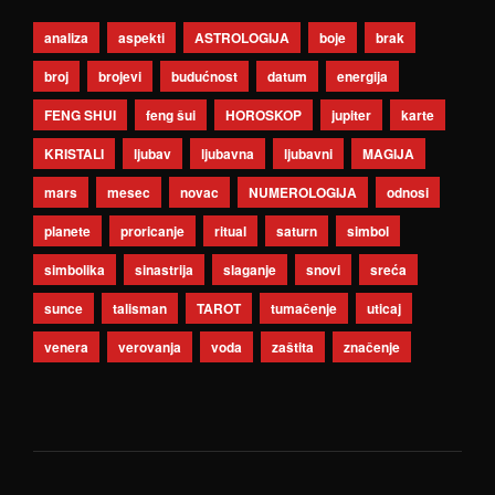
analiza
aspekti
ASTROLOGIJA
boje
brak
broj
brojevi
budućnost
datum
energija
FENG SHUI
feng šui
HOROSKOP
jupiter
karte
KRISTALI
ljubav
ljubavna
ljubavni
MAGIJA
mars
mesec
novac
NUMEROLOGIJA
odnosi
planete
proricanje
ritual
saturn
simbol
simbolika
sinastrija
slaganje
snovi
sreća
sunce
talisman
TAROT
tumačenje
uticaj
venera
verovanja
voda
zaštita
značenje