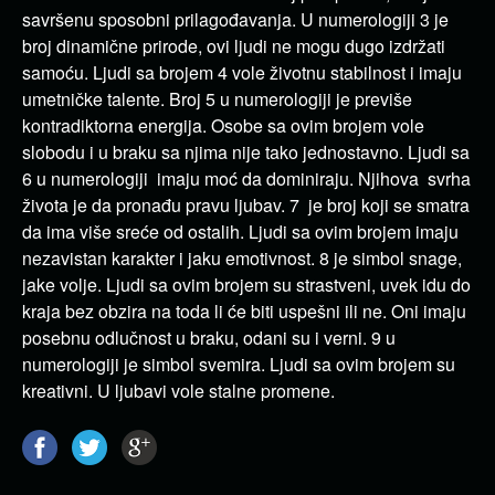
savršenu sposobni prilagođavanja. U numerologiji 3 je
broj dinamične prirode, ovi ljudi ne mogu dugo izdržati
samoću. Ljudi sa brojem 4 vole životnu stabilnost i imaju
umetničke talente. Broj 5 u numerologiji je previše
kontradiktorna energija. Osobe sa ovim brojem vole
slobodu i u braku sa njima nije tako jednostavno. Ljudi sa
6 u numerologiji imaju moć da dominiraju. Njihova svrha
života je da pronađu pravu ljubav. 7 je broj koji se smatra
da ima više sreće od ostalih. Ljudi sa ovim brojem imaju
nezavistan karakter i jaku emotivnost. 8 je simbol snage,
jake volje. Ljudi sa ovim brojem su strastveni, uvek idu do
kraja bez obzira na toda li će biti uspešni ili ne. Oni imaju
posebnu odlučnost u braku, odani su i verni. 9 u
numerologiji je simbol svemira. Ljudi sa ovim brojem su
kreativni. U ljubavi vole stalne promene.