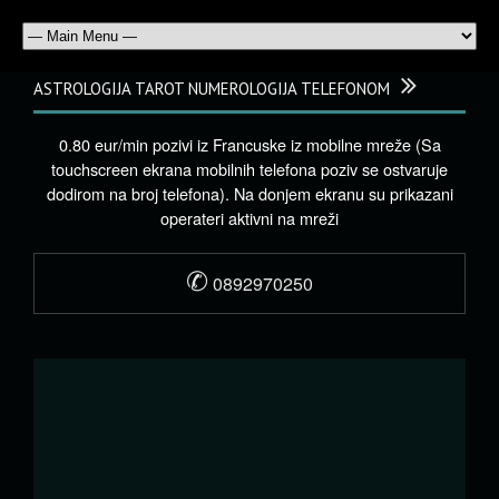
ASTROLOGIJA TAROT NUMEROLOGIJA TELEFONOM
0.80 eur/min pozivi iz Francuske iz mobilne mreže (Sa
touchscreen ekrana mobilnih telefona poziv se ostvaruje
dodirom na broj telefona). Na donjem ekranu su prikazani
operateri aktivni na mreži
✆
0892970250