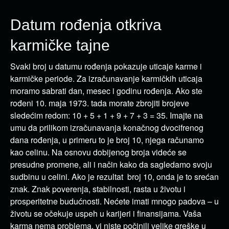
Datum rođenja otkriva
karmičke tajne
Svaki broj u datumu rođenja pokazuje uticaje karme i
karmičke periode. Za izračunavanje karmičkih uticaja
moramo sabrati dan, mesec i godinu rođenja. Ako ste
rođeni 10. maja 1973. tada morate zbrojiti brojeve
sledećim redom: 10 + 5 + 1 + 9 + 7 + 3 = 35. Imajte na
umu da prilikom izračunavanja konačnog dvocifrenog
dana rođenja, u primeru to je broj 10, njega računamo
kao celinu. Na osnovu dobijenog broja videće se
presudne promene, ali i način kako da sagledamo svoju
sudbinu u celini. Ako je rezultat broj 10, onda je to srećan
znak. Znak poverenja, stabilnosti, rasta u životu i
prosperitetne budućnosti. Nećete imati mnogo padova – u
životu se očekuje uspeh u karijeri i finansijama. Vaša
karma nema problema, vi niste počinili velike greške u