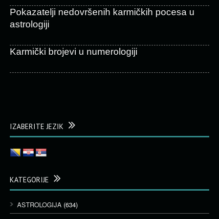
Pokazatelji nedovršenih karmičkih pocesa u
astrologiji
Karmički brojevi u numerologiji
IZABERITE JEZIK
KATEGORIJE
ASTROLOGIJA
(634)