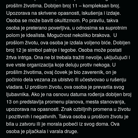
prošlim životima. Dobijen broj 11 – kompleksan broj.
Upozorava na skrivene opasnosti, iskušenja i izdaje.
Osoba se može baviti okultizmom. Po pravilu, takva
osoba je preterano poverljiva, u odnosima sa suprotnim
polom je idealista. Mogućnost nekoliko brakova. U
prošlom životu, ova osoba je izdala voljeno biće. Dobijen
broj 12 je simbol patnje i tegobe. Osoba može postati
žrtva intriga. Ona ne bi trebala tražiti nevolje, uključujući i
sve vrste organizacija koje deluju protiv nekoga. U
prošlim životima, ovaj čovek je bio zaverenik, on je
počinio dela vezana za ubistvo ili učestvovao u rušenju
vladara. U prošlom životu, ova osoba je prevarila svog
ljubavnika. Ako je na osnovu datuma rođenja dobijen broj
13 on predstavlja promenu planova, mesta stanovanja,
upozorava na opasnosti. Znak ozbiljnih promena u životu
i pozitivnih i negativnih. Takva osoba u prošlom životu je
bila u zatvoru ili je morala pobeći iz svog doma. Ova
osoba je pljačkala i varala druge.