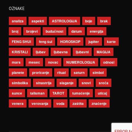
OZNAKE
analiza
aspekti
ASTROLOGIJA
boje
brak
broj
brojevi
budućnost
datum
energija
FENG SHUI
feng šui
HOROSKOP
jupiter
karte
KRISTALI
ljubav
ljubavna
ljubavni
MAGIJA
mars
mesec
novac
NUMEROLOGIJA
odnosi
planete
proricanje
ritual
saturn
simbol
simbolika
sinastrija
slaganje
snovi
sreća
sunce
talisman
TAROT
tumačenje
uticaj
venera
verovanja
voda
zaštita
značenje