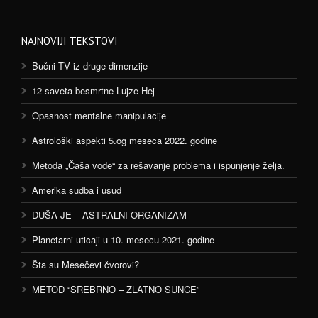
NAJNOVIJI TEKSTOVI
Bučni TV iz druge dimenzije
12 saveta besmrtne Lujze Hej
Opasnost mentalne manipulacije
Astrološki aspekti 5.og meseca 2022. godine
Metoda „Čaša vode“ za rešavanje problema i ispunjenje želja.
Amerika sudba i usud
DUŠA JE – ASTRALNI ORGANIZAM
Planetarni uticaji u 10. mesecu 2021. godine
Šta su Mesečevi čvorovi?
METOD “SREBRNO – ZLATNO SUNCE”