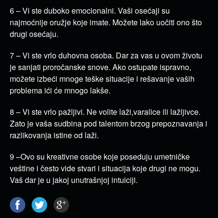
6 – Vi ste duboko emocionalni. Vaši osećaji su
najmoćnije oružje koje imate. Možete lako uočiti ono što
drugi osećaju.
7 – Vi ste vrlo duhovna osoba. Dar za vas u ovom životu
je sanjati proročanske snove. Ako ostupate ispravno,
možete izbeći mnoge teške situacije i rešavanje vaših
problema ići će mnogo lakše.
8 – Vi ste vrlo pažljivi. Ne volite laži,varalice ili lažljivce.
Zato je vaša sudbina pod talentom brzog prepoznavanja i
razlikovanja istine od laži.
9 –Ovo su kreativne osobe koje poseduju umetničke
veštine i često vide stvari i situacija koje drugi ne mogu.
Vaš dar je u jakoj unutrašnjoj intuiciji.