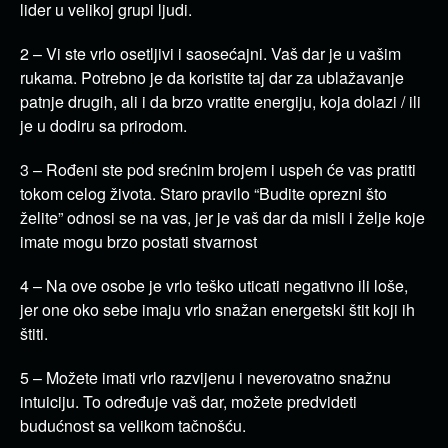
lider u velikoj grupi ljudi.
2 – Vi ste vrlo osetljivi i saosećajni. Vaš dar je u vašim
rukama. Potrebno je da koristite taj dar za ublažavanje
patnje drugih, ali i da brzo vratite energiju, koja dolazi / ili
je u dodiru sa prirodom.
3 – Rođeni ste pod srećnim brojem i uspeh će vas pratiti
tokom celog života. Staro pravilo “Budite oprezni što
želite” odnosi se na vas, jer je vaš dar da misli i želje koje
imate mogu brzo postati stvarnost
4 – Na ove osobe je vrlo teško uticati negativno ili loše,
jer one oko sebe imaju vrlo snažan energetski štit koji ih
štiti.
5 – Možete imati vrlo razvijenu i neverovatno snažnu
intuiciju. To određuje vaš dar, možete predvideti
budućnost sa velikom tačnošću.