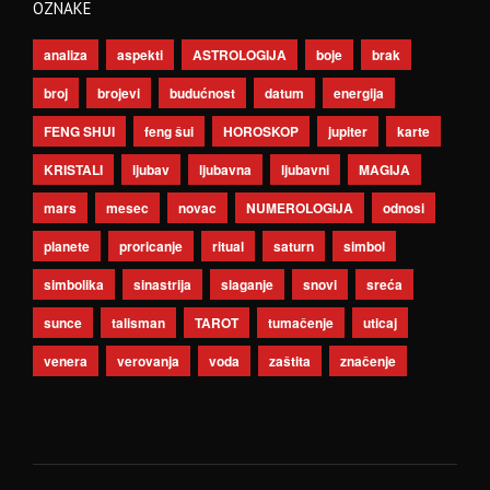
OZNAKE
analiza
aspekti
ASTROLOGIJA
boje
brak
broj
brojevi
budućnost
datum
energija
FENG SHUI
feng šui
HOROSKOP
jupiter
karte
KRISTALI
ljubav
ljubavna
ljubavni
MAGIJA
mars
mesec
novac
NUMEROLOGIJA
odnosi
planete
proricanje
ritual
saturn
simbol
simbolika
sinastrija
slaganje
snovi
sreća
sunce
talisman
TAROT
tumačenje
uticaj
venera
verovanja
voda
zaštita
značenje