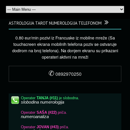
ASTROLOGIJA TAROT NUMEROLOGIJA TELEFONOM
0.80 eur/min pozivi iz Francuske iz mobilne mreže (Sa
touchscreen ekrana mobilnih telefona poziv se ostvaruje
dodirom na broj telefona). Na donjem ekranu su prikazani
operateri aktivni na mreži
✆
0892970250