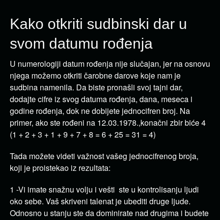
Kako otkriti sudbinski dar u
svom datumu rođenja
U numerologiji datum rođenja nije slučajan, jer na osnovu
njega možemo otkriti čarobne darove koje nam je
sudbina namenila. Da biste pronašli svoj tajni dar,
dodajte cifre iz svog datuma rođenja, dana, meseca i
godine rođenja, dok ne dobijete jednocifren broj. Na
primer, ako ste rođeni na 12.03.1978.,konačni zbir biće 4
(1 + 2 + 3 + 1 + 9 + 7 + 8 = 6 + 25 = 31 = 4)
Tada možete videti važnost vašeg jednocifrenog broja,
koji je proistekao iz rezultata:
1 -Vi imate snažnu volju i vešti ste u kontrolisanju ljudi
oko sebe. Vaš skriveni talenat je ubediti druge ljude.
Odnosno u stanju ste da dominirate nad drugima i budete