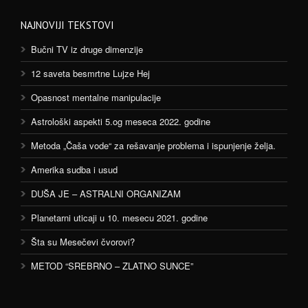
NAJNOVIJI TEKSTOVI
Bučni TV iz druge dimenzije
12 saveta besmrtne Lujze Hej
Opasnost mentalne manipulacije
Astrološki aspekti 5.og meseca 2022. godine
Metoda „Čaša vode“ za rešavanje problema i ispunjenje želja.
Amerika sudba i usud
DUŠA JE – ASTRALNI ORGANIZAM
Planetarni uticaji u 10. mesecu 2021. godine
Šta su Mesečevi čvorovi?
METOD “SREBRNO – ZLATNO SUNCE”