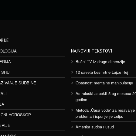
RIJE
OLOGIJA
NAJNOVIJI TEKSTOVI
ERIJA
Bučni TV iz druge dimenzije
 SHUI
12 saveta besmrtne Lujze Hej
AŽIVANJE SUDBINE
Opasnost mentalne manipulacije
TALI
Astrološki aspekti 5.og meseca 2
godine
JA
Metoda „Čaša vode“ za rešavanje
ČNI HOROSKOP
problema i ispunjenje želja.
ERIJE
Amerika sudba i usud
assifié(e)