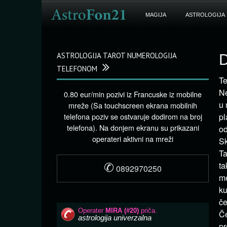
MAGIJA
ASTROLOGIJA
ASTROLOGIJA TAROT NUMEROLOGIJA
D
TELEFONOM
Te
Ne
0.80 eur/min pozivi iz Francuske iz mobilne
u 
mreže (Sa touchscreen ekrana mobilnih
telefona poziv se ostvaruje dodirom na broj
pl
telefona). Na donjem ekranu su prikazani
od
operateri aktivni na mreži
Sk
Ta
✆
ta
0892970250
me
ku
če
Če
pr