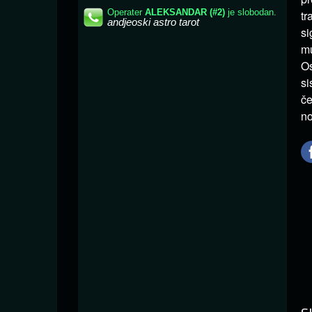
tr
si
mu
Os
si
če
no