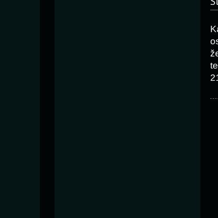
S
K
o
ž
t
2