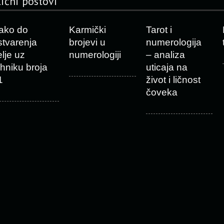
lični postovi
ako do
Karmički
Tarot i
stvarenja
brojevi u
numerologija
elje uz
numerologiji
– analiza
ehniku broja
uticaja na
1
život i ličnost
čoveka