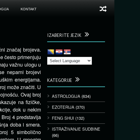
GIJA
KONTAKT
IZABERITE JEZIK
ni značaj brojeva.
se često primenjuju
maju važnu ulogu u
se neparni brojevi
uškim energijama.
KATEGORIJE
broj može značiti. U
vojnošću. Ovaj broj
ASTROLOGIJA
(634)
ukazuje na fizičke,
EZOTERIJA
(370)
akcije, dok u nekim
 Broj 4 predstavlja
FENG SHUI
(132)
išnja doba i smera.
ISTRAŽIVANJE SUDBINE
broj 5 simbolično
(66)
ergijom. U mnogim