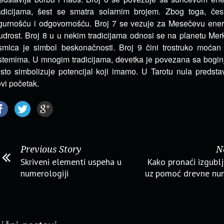
adicijama, šest se smatra solarnim brojem. Zbog toga, če
gurnošću i odgovornošću. Broj 7 se vezuje za Mesečevu energ
drost. Broj 8 u u nekim tradicijama odnosi se na planetu Merk
mica je simbol beskonačnosti. Broj 9 čini trostruko moćan
stemima. U mnogim tradicijama, devetka je povezana sa bogin
sto simbolizuje potencijal koji imamo. U Tarotu nula predstav
vi početak.
Previous Story
N
Skriveni elementi uspeha u
Kako pronaći izgublj
numerologiji
uz pomoć drevne nu