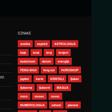
OZNAKE
analiza
aspekti
ASTROLOGIJA
boje
brak
broj
brojevi
budućnost
datum
energija
FENG SHUI
feng šui
HOROSKOP
022.
jupiter
karte
KRISTALI
ljubav
ljubavna
ljubavni
MAGIJA
mars
mesec
novac
NUMEROLOGIJA
odnosi
planete