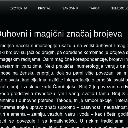
EZOTERIJA
KRISTALI
SANOVNIK
TAROT
NUMEROLO
uhovni i magični značaj brojeva
meljna načela numerologije ukazuju na veliki duhovni i magič
ki brojevi su jači od drugih, pa određene kombinacije brojeva 
magijskim radnjama. Osim magične korespondencije, brojevi i
anetarnim tranzitima. Neki praktičari numerologije veruju da 
nose na žensku energiju, dok su parni više povezani sa m
oro svaka tradicija ima različite interpretacije o tome šta svaki 
rotu, broj 1 zastupa kartu Čarobnjaka. Broj 2 je povezan sa d
kođe predstavlja ravnotežu- yin i yang, svetlo i tamu. Broj 3 
ntalne i duhovne potrebe. Takođe, tri je simbol akcije i inter
lturama trojka upravo znači suprotno – pasivnost i neutralnost.
tiri elementa – zemlju, vazduh, vatru i vodu – kao i četiri god
tiri se povezuje i sa kreativnošću. U nekim tradicijama, 
edstavlja borbu i haos. Broj 6 se povezuje sa sunčevom en