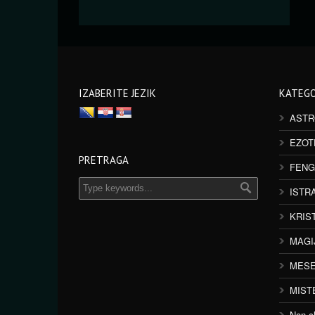
IZABERITE JEZIK
KATEGO
ASTR
EZOT
PRETRAGA
FENG
ISTR
KRIS
MAGI
MESE
MIST
Non cl