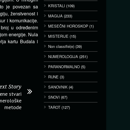
KRISTALI
(109)
sto je povezan sa
iju, ženstvenost i
MAGIJA
(233)
ur i komunikacije.
MESEČNI HOROSKOP
(1)
 broj u određenim
jom energije. Nula
MISTERIJE
(15)
lja kartu Budala i
Non classifié(e)
(39)
NUMEROLOGIJA
(251)
PARANORMALNO
(5)
RUNE
(3)
ext Story
SANOVNIK
(4)
ene stvari
SNOVI
(67)
merološke
metode
TAROT
(127)