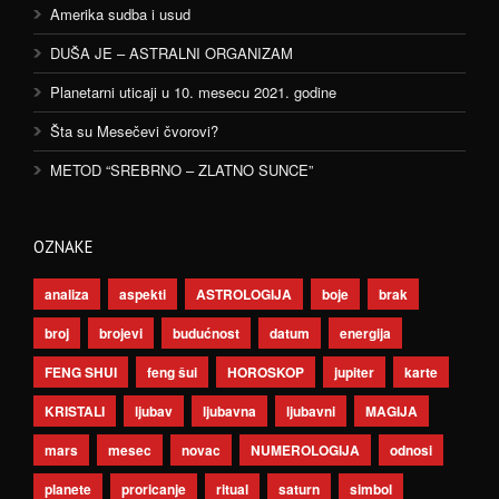
Amerika sudba i usud
DUŠA JE – ASTRALNI ORGANIZAM
Planetarni uticaji u 10. mesecu 2021. godine
Šta su Mesečevi čvorovi?
METOD “SREBRNO – ZLATNO SUNCE”
OZNAKE
analiza
aspekti
ASTROLOGIJA
boje
brak
broj
brojevi
budućnost
datum
energija
FENG SHUI
feng šui
HOROSKOP
jupiter
karte
KRISTALI
ljubav
ljubavna
ljubavni
MAGIJA
mars
mesec
novac
NUMEROLOGIJA
odnosi
planete
proricanje
ritual
saturn
simbol