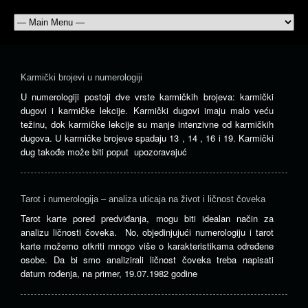
Karmički brojevi u numerologiji
U numerologiji postoji dve vrste karmičkih brojeva: karmički
dugovi i karmičke lekcije. Karmički dugovi imaju malo veću
težinu, dok karmičke lekcije su manje intenzivne od karmičkih
dugova. U karmičke brojeve spadaju 13 , 14 , 16 i 19. Karmički
dug takođe može biti poput upozoravajuć
Tarot i numerologija – analiza uticaja na život i ličnost čoveka
Tarot karte pored predviđanja, mogu biti idealan način za
analizu ličnosti čoveka. No, objedinjujući numerologiju i tarot
karte možemo otkriti mnogo više o karakteristikama određene
osobe. Da bi smo analizirali ličnost čoveka treba napisati
datum rođenja, na primer, 19.07.1982 godine