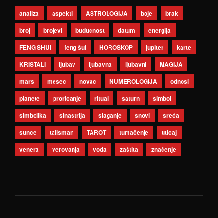
analiza
aspekti
ASTROLOGIJA
boje
brak
broj
brojevi
budućnost
datum
energija
FENG SHUI
feng šui
HOROSKOP
jupiter
karte
KRISTALI
ljubav
ljubavna
ljubavni
MAGIJA
mars
mesec
novac
NUMEROLOGIJA
odnosi
planete
proricanje
ritual
saturn
simbol
simbolika
sinastrija
slaganje
snovi
sreća
sunce
talisman
TAROT
tumačenje
uticaj
venera
verovanja
voda
zaštita
značenje