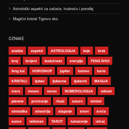
Astrološki aspekti za začeće, trudnoću i porođaj
Magični kristal Tigrovo oko
OZNAKE
analiza
aspekti
ASTROLOGIJA
boje
brak
broj
brojevi
budućnost
energija
FENG SHUI
feng šui
HOROSKOP
jupiter
kamen
karte
KRISTALI
ljubav
ljubavna
ljubavni
MAGIJA
mars
mesec
novac
NUMEROLOGIJA
odnosi
planete
proricanje
ritual
saturn
simbol
simbolika
sinastrija
slaganje
snovi
sreća
sunce
talisman
TAROT
tumačenje
uticaj