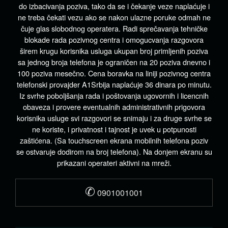
do izbacivanja poziva, tako da se i čekanje veze naplaćuje i
ne treba čekati vezu ako se nakon ulazne poruke odmah ne
čuje glas slobodnog operatera. Radi sprečavanja tehničke
blokade rada pozivnog centra i omogucvanja razgovora
širem krugu korisnika usluga ukupan broj primljenih poziva
sa jednog broja telefona je ograničen na 20 poziva dnevno i
100 poziva mesečno. Cena boravka na liniji pozivnog centra
telefonski provajder A1Srbija naplaćuje 36 dinara po minutu.
Iz svrhe poboljšanja rada i poštovanja ugovornih i licencnih
obaveza i provere eventualnih administrativnih prigovora
korisnika usluge svi razgovori se snimaju i za druge svrhe se
ne koriste, i privatnost i tajnost je uvek u potpunosti
zaštićena. (Sa touchscreen ekrana mobilnih telefona poziv
se ostvaruje dodirom na broj telefona). Na donjem ekranu su
prikazani operateri aktivni na mreži.
✆
0901001001