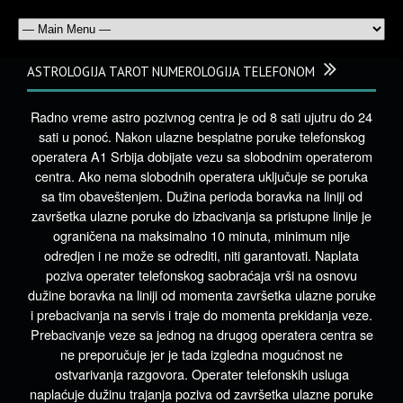
ASTROLOGIJA TAROT NUMEROLOGIJA TELEFONOM
Radno vreme astro pozivnog centra je od 8 sati ujutru do 24
sati u ponoć. Nakon ulazne besplatne poruke telefonskog
operatera A1 Srbija dobijate vezu sa slobodnim operaterom
centra. Ako nema slobodnih operatera uključuje se poruka
sa tim obaveštenjem. Dužina perioda boravka na liniji od
završetka ulazne poruke do izbacivanja sa pristupne linije je
ograničena na maksimalno 10 minuta, minimum nije
odredjen i ne može se odrediti, niti garantovati. Naplata
poziva operater telefonskog saobraćaja vrši na osnovu
dužine boravka na liniji od momenta završetka ulazne poruke
i prebacivanja na servis i traje do momenta prekidanja veze.
Prebacivanje veze sa jednog na drugog operatera centra se
ne preporučuje jer je tada izgledna mogućnost ne
ostvarivanja razgovora. Operater telefonskih usluga
naplaćuje dužinu trajanja poziva od završetka ulazne poruke