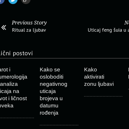
Previous Story
N
Ritual za ljubav
Uticaj feng šuia u 
lični postovi
rot i
Kako se
Kako
umerologija
osloboditi
aktivirati
 analiza
negativnog
zonu ljubavi
ticaja na
uticaja
vot i ličnost
brojeva u
oveka
datumu
rođenja