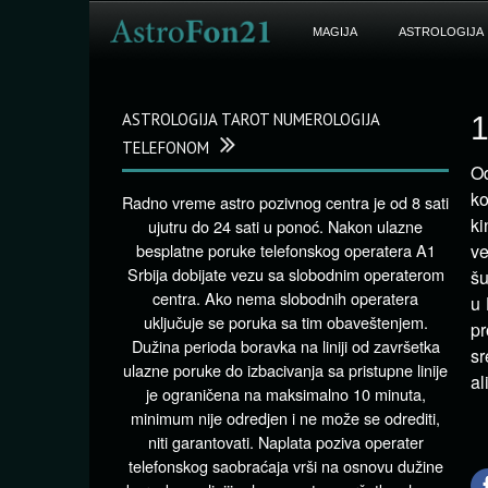
MAGIJA
ASTROLOGIJA
ASTROLOGIJA TAROT NUMEROLOGIJA
1
TELEFONOM
Od
ko
Radno vreme astro pozivnog centra je od 8 sati
ki
ujutru do 24 sati u ponoć. Nakon ulazne
besplatne poruke telefonskog operatera A1
ve
Srbija dobijate vezu sa slobodnim operaterom
šu
centra. Ako nema slobodnih operatera
u 
uključuje se poruka sa tim obaveštenjem.
pr
Dužina perioda boravka na liniji od završetka
sr
ulazne poruke do izbacivanja sa pristupne linije
al
je ograničena na maksimalno 10 minuta,
minimum nije odredjen i ne može se odrediti,
niti garantovati. Naplata poziva operater
telefonskog saobraćaja vrši na osnovu dužine