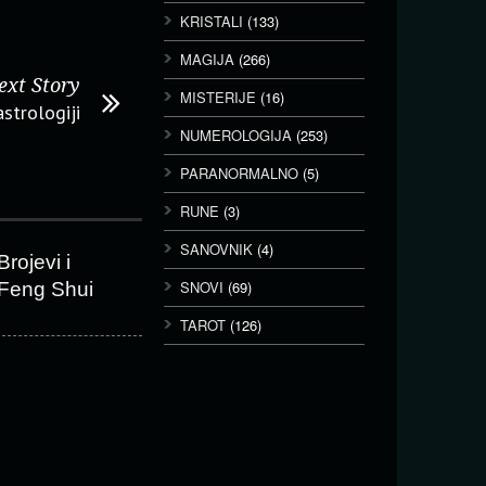
KRISTALI
(133)
MAGIJA
(266)
ext Story
MISTERIJE
(16)
astrologiji
NUMEROLOGIJA
(253)
PARANORMALNO
(5)
RUNE
(3)
SANOVNIK
(4)
Brojevi i
SNOVI
(69)
Feng Shui
TAROT
(126)