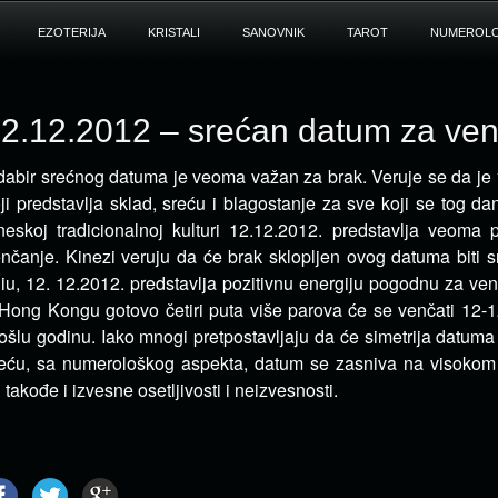
EZOTERIJA
KRISTALI
SANOVNIK
TAROT
NUMEROLO
2.12.2012 – srećan datum za ve
abir srećnog datuma je veoma važan za brak. Veruje se da je
ji predstavlja sklad, sreću i blagostanje za sve koji
se tog da
neskoj tradicionalnoj kulturi 12.12.2012. predstavlja veoma
nčanje. Kinezi veruju da će brak sklopljen ovog datuma biti 
iu, 12. 12.2012. predstavlja pozitivnu energiju pogodnu za ve
Hong Kongu gotovo četiri puta više parova će se venčati 12-
ošlu godinu. Iako mnogi pretpostavljaju da će simetrija datum
eću, sa numerološkog aspekta, datum se zasniva na visokom 
i takođe i izvesne osetljivosti i neizvesnosti.