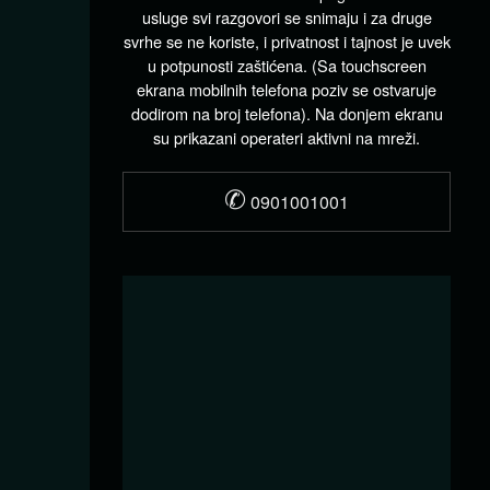
usluge svi razgovori se snimaju i za druge
svrhe se ne koriste, i privatnost i tajnost je uvek
u potpunosti zaštićena. (Sa touchscreen
ekrana mobilnih telefona poziv se ostvaruje
dodirom na broj telefona). Na donjem ekranu
su prikazani operateri aktivni na mreži.
✆
0901001001