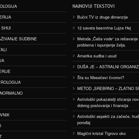
OLOGIJA
NAJNOVIJI TEKSTOVI
ERIJA
Bučni TV iz druge dimenzije
 SHUI
12 saveta besmrtne Lujze Hej
AŽIVANJE SUDBINE
Metoda „Čaša vode“ za rešavanje
problema i ispunjenje želja.
TALI
Amerika sudba i usud
JA
DUŠA JE – ASTRALNI ORGANI
ERIJE
Šta su Mesečevi čvorovi?
ROLOGIJA
METOD „SREBRNO – ZLATNO S
ANORMALNO
Astrološki pokazatelji sticanja nov
dobrog poslovanja i finansija
VNIK
Astrološki aspekti za začeće, trud
porođaj
I
Magični kristal Tigrovo oko
T