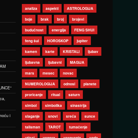
analiza
aspekti
ASTROLOGIJA
boje
brak
broj
brojevi
budućnost
energija
FENG SHUI
feng šui
HOROSKOP
jupiter
kamen
karte
KRISTALI
ljubav
ljubavna
ljubavni
MAGIJA
ZAM
mars
mesec
novac
NUMEROLOGIJA
odnosi
planete
UNCE“
proricanje
ritual
saturn
ca,
simbol
simbolika
sinastrija
noću i
slaganje
snovi
sreća
sunce
talisman
TAROT
tumačenje
uticaj
venera
verovanja
voda