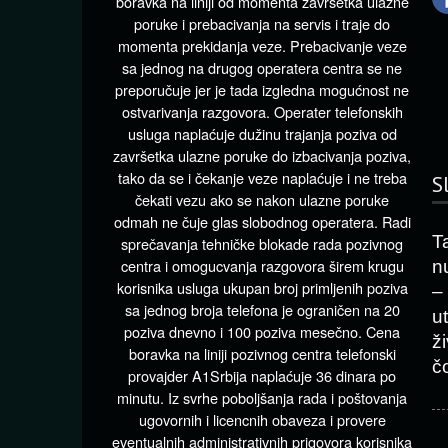
boravka na liniji od momenta završetka ulazne
poruke i prebacivanja na servis i traje do
momenta prekidanja veze. Prebacivanje veze
sa jednog na drugog operatera centra se ne
preporučuje jer je tada izgledna mogućnost ne
ostvarivanja razgovora. Operater telefonskih
usluga naplaćuje dužinu trajanja poziva od
završetka ulazne poruke do izbacivanja poziva,
tako da se i čekanje veze naplaćuje i ne treba
S
čekati vezu ako se nakon ulazne poruke
odmah ne čuje glas slobodnog operatera. Radi
Ta
sprečavanja tehničke blokade rada pozivnog
centra i omogucvanja razgovora širem krugu
n
korisnika usluga ukupan broj primljenih poziva
–
sa jednog broja telefona je ograničen na 20
u
poziva dnevno i 100 poziva mesečno. Cena
ži
boravka na liniji pozivnog centra telefonski
č
provajder A1Srbija naplaćuje 36 dinara po
minutu. Iz svrhe poboljšanja rada i poštovanja
ugovornih i licencnih obaveza i provere
eventualnih administrativnih prigovora korisnika