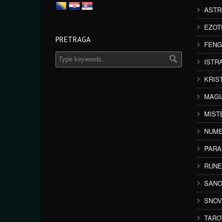
ASTR
EZOT
PRETRAGA
FENG
ISTR
KRIS
MAGI
MIST
NUME
PAR
RUNE
SANO
SNOV
TARO