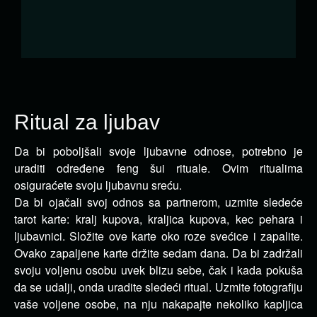
Ritual za ljubav
Da bi poboljšali svoje ljubavne odnose, potrebno je
uraditi određene feng šui rituale. Ovim ritualima
osiguraćete svoju ljubavnu sreću.
Da bi ojačali svoj odnos sa partnerom, uzmite sledeće
tarot karte: kralj kupova, kraljica kupova, kec pehara i
ljubavnici. Složite ove karte oko roze svećice i zapalite.
Ovako zapaljene karte držite sedam dana. Da bi zadržali
svoju voljenu osobu uvek blizu sebe, čak i kada pokuša
da se udalji, onda uradite sledeći ritual. Uzmite fotografiju
vaše voljene osobe, na nju nakapajte nekoliko kapljica