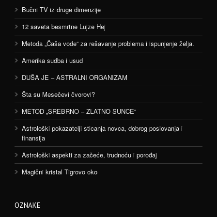
Bučni TV iz druge dimenzije
12 saveta besmrtne Lujze Hej
Metoda „Čaša vode“ za rešavanje problema i ispunjenje želja.
Amerika sudba i usud
DUŠA JE – ASTRALNI ORGANIZAM
Šta su Mesečevi čvorovi?
METOD „SREBRNO – ZLATNO SUNCE“
Astrološki pokazatelji sticanja novca, dobrog poslovanja i
finansija
Astrološki aspekti za začeće, trudnoću i porođaj
Magični kristal Tigrovo oko
OZNAKE