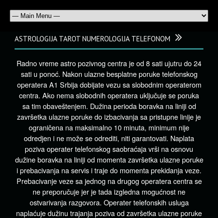
ASTROLOGIJA TAROT NUMEROLOGIJA TELEFONOM
Radno vreme astro pozivnog centra je od 8 sati ujutru do 24
sati u ponoć. Nakon ulazne besplatne poruke telefonskog
operatera A1 Srbija dobijate vezu sa slobodnim operaterom
centra. Ako nema slobodnih operatera uključuje se poruka
sa tim obaveštenjem. Dužina perioda boravka na liniji od
završetka ulazne poruke do izbacivanja sa pristupne linije je
ograničena na maksimalno 10 minuta, minimum nije
odredjen i ne može se odrediti, niti garantovati. Naplata
poziva operater telefonskog saobraćaja vrši na osnovu
dužine boravka na liniji od momenta završetka ulazne poruke
i prebacivanja na servis i traje do momenta prekidanja veze.
Prebacivanje veze sa jednog na drugog operatera centra se
ne preporučuje jer je tada izgledna mogućnost ne
ostvarivanja razgovora. Operater telefonskih usluga
naplaćuje dužinu trajanja poziva od završetka ulazne poruke