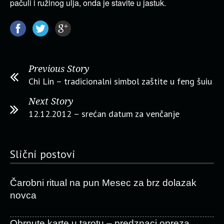
pačuli i ružinog ulja, onda je stavite u jastuk.
Previous Story
Chi Lin – tradicionalni simbol zaštite u feng šuiu
Next Story
12.12.2012 – srećan datum za venčanje
Slični postovi
Čarobni ritual na pun Mesec za brz dolazak
novca
Obrnute karte u tarotu – predznaci opreza