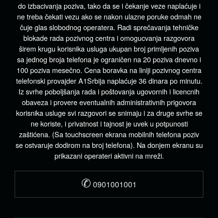
do izbacivanja poziva, tako da se i čekanje veze naplaćuje i
ne treba čekati vezu ako se nakon ulazne poruke odmah ne
čuje glas slobodnog operatera. Radi sprečavanja tehničke
blokade rada pozivnog centra i omogucvanja razgovora
širem krugu korisnika usluga ukupan broj primljenih poziva
sa jednog broja telefona je ograničen na 20 poziva dnevno i
100 poziva mesečno. Cena boravka na liniji pozivnog centra
telefonski provajder A1Srbija naplaćuje 36 dinara po minutu.
Iz svrhe poboljšanja rada i poštovanja ugovornih i licencnih
obaveza i provere eventualnih administrativnih prigovora
korisnika usluge svi razgovori se snimaju i za druge svrhe se
ne koriste, i privatnost i tajnost je uvek u potpunosti
zaštićena. (Sa touchscreen ekrana mobilnih telefona poziv
se ostvaruje dodirom na broj telefona). Na donjem ekranu su
prikazani operateri aktivni na mreži.
✆
0901001001