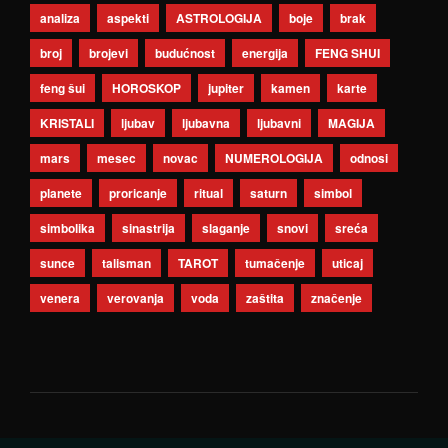
analiza
aspekti
ASTROLOGIJA
boje
brak
broj
brojevi
budućnost
energija
FENG SHUI
feng šui
HOROSKOP
jupiter
kamen
karte
KRISTALI
ljubav
ljubavna
ljubavni
MAGIJA
mars
mesec
novac
NUMEROLOGIJA
odnosi
planete
proricanje
ritual
saturn
simbol
simbolika
sinastrija
slaganje
snovi
sreća
sunce
talisman
TAROT
tumačenje
uticaj
venera
verovanja
voda
zaštita
značenje